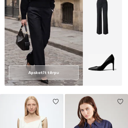
Apskatīt tērpu