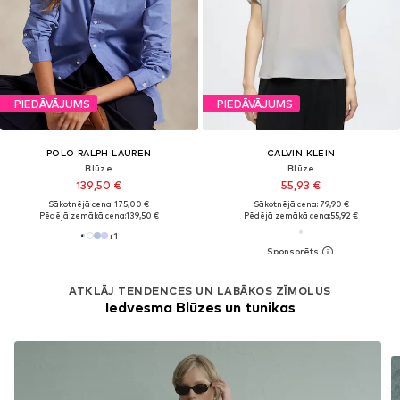
PIEDĀVĀJUMS
PIEDĀVĀJUMS
POLO RALPH LAUREN
CALVIN KLEIN
Blūze
Blūze
139,50 €
55,93 €
Sākotnējā cena: 175,00 €
Sākotnējā cena: 79,90 €
Pēdējā zemākā cena:
139,50 €
Pēdējā zemākā cena:
55,92 €
+
1
ATKLĀJ TENDENCES UN LABĀKOS ZĪMOLUS
Iedvesma Blūzes un tunikas