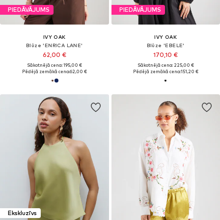
PIEDĀVĀJUMS
PIEDĀVĀJUMS
IVY OAK
IVY OAK
Blūze 'ENRICA LANE'
Blūze 'EBELE'
62,00 €
170,10 €
Sākotnējā cena: 195,00 €
Sākotnējā cena: 225,00 €
Pēdējā zemākā cena:
62,00 €
Pēdējā zemākā cena:
151,20 €
Ekskluzīvs