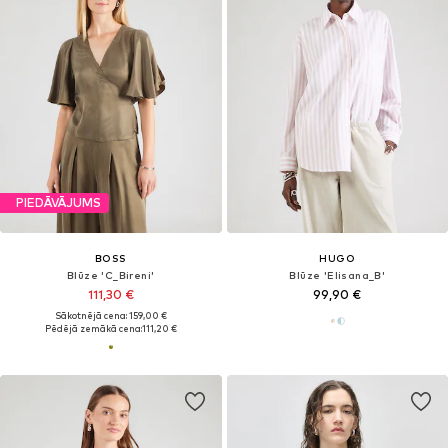
PIEDĀVĀJUMS
BOSS
HUGO
Blūze 'C_Bireni'
Blūze 'Elisana_B'
111,30 €
99,90 €
Sākotnējā cena: 159,00 €
Pēdējā zemākā cena:
111,20 €