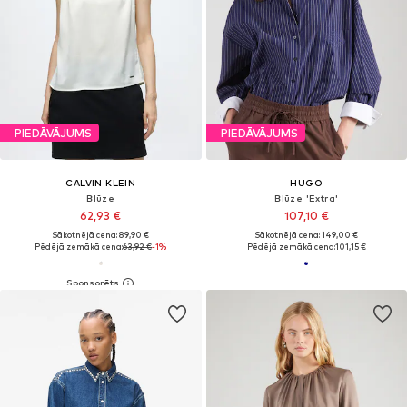
PIEDĀVĀJUMS
PIEDĀVĀJUMS
CALVIN KLEIN
HUGO
Blūze
Blūze 'Extra'
62,93 €
107,10 €
Sākotnējā cena: 89,90 €
Sākotnējā cena: 149,00 €
Pēdējā zemākā cena:
63,92 €
-1%
Pēdējā zemākā cena:
101,15 €