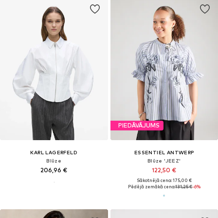
PIEDĀVĀJUMS
KARL LAGERFELD
ESSENTIEL ANTWERP
Blūze
Blūze 'JEEZ'
206,96 €
122,50 €
Sākotnējā cena: 175,00 €
Pēdējā zemākā cena:
131,25 €
-6%