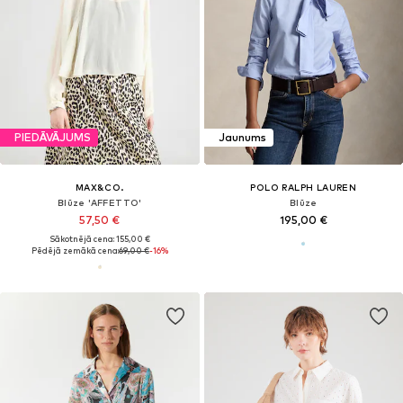
PIEDĀVĀJUMS
Jaunums
MAX&CO.
POLO RALPH LAUREN
Blūze 'AFFETTO'
Blūze
57,50 €
195,00 €
Sākotnējā cena: 155,00 €
Pēdējā zemākā cena:
69,00 €
-16%