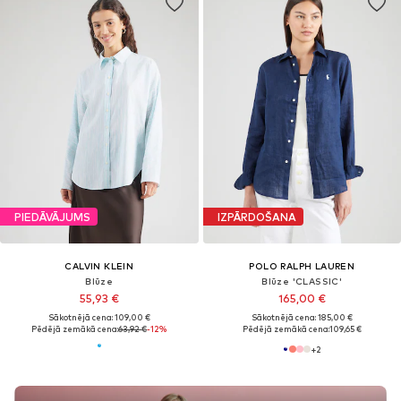
PIEDĀVĀJUMS
IZPĀRDOŠANA
CALVIN KLEIN
POLO RALPH LAUREN
Blūze
Blūze 'CLASSIC'
55,93 €
165,00 €
Sākotnējā cena: 109,00 €
Sākotnējā cena: 185,00 €
Pēdējā zemākā cena:
63,92 €
-12%
Pēdējā zemākā cena:
109,65 €
+
2