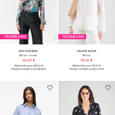
PIEDĀVĀJUMS
PIEDĀVĀJUMS
DEA KUDIBAL
CALVIN KLEIN
Blūze 'Janet'
Blūze
242,10 €
95,20 €
Sākotnējā cena: 269,00 €
Sākotnējā cena: 119,00 €
Pēdējā zemākā cena:
228,65 €
Pēdējā zemākā cena:
84,00 €