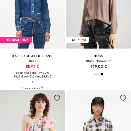
PIEDĀVĀJUMS
Jaunums
KARL LAGERFELD JEANS
BOSS
Blūze
Blūze 'Banorah'
85,92 €
279,00 €
Sākotnējā cena: 179,00 €
Pēdējā zemākā cena:
85,92 €