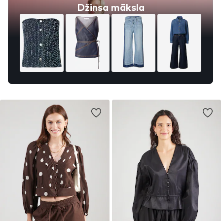
Džinsa māksla