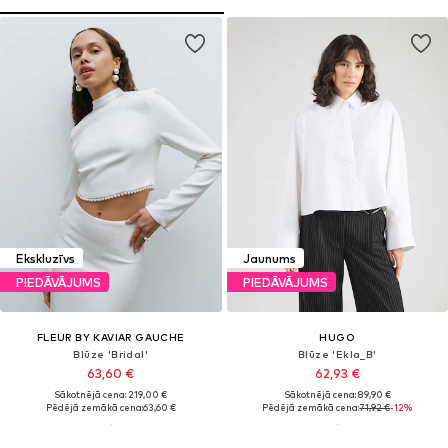
Ekskluzīvs
Jaunums
PIEDĀVĀJUMS
PIEDĀVĀJUMS
FLEUR BY KAVIAR GAUCHE
HUGO
Blūze 'Bridal'
Blūze 'Ekla_B'
63,60 €
62,93 €
Sākotnējā cena: 219,00 €
Sākotnējā cena: 89,90 €
Pēdējā zemākā cena:
63,60 €
Pēdējā zemākā cena:
71,92 €
-12%