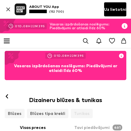
ABOUT YOU App
Uz lietotni
(152 700)
Vasaras izpārdošanas noslēgums:
01
D.
08
H
22
M
36
S
Piedāvājumi ar atlaidi līdz 60%
01
D.
08
H
22
M
36
S
Vasaras izpārdošanas noslēgums: Piedāvājumi ar
atlaidi līdz 60%
Dizaineru blūzes & tunikas
Blūzes
Blūzes tipa krekli
Tunikas
Visas preces
Tavi piedāvājumi
461