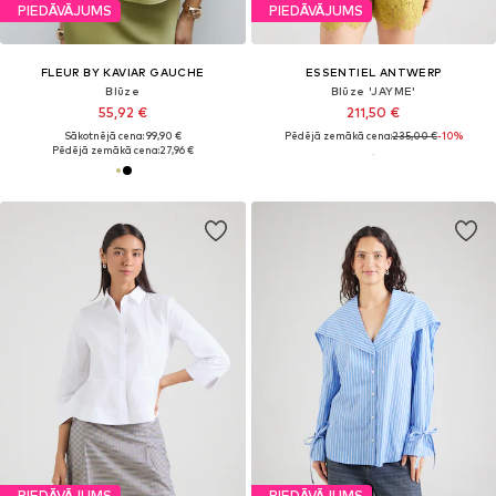
PIEDĀVĀJUMS
PIEDĀVĀJUMS
FLEUR BY KAVIAR GAUCHE
ESSENTIEL ANTWERP
Blūze
Blūze 'JAYME'
55,92 €
211,50 €
Sākotnējā cena: 99,90 €
Pēdējā zemākā cena:
235,00 €
-10%
Pēdējā zemākā cena:
27,96 €
PIEDĀVĀJUMS
PIEDĀVĀJUMS