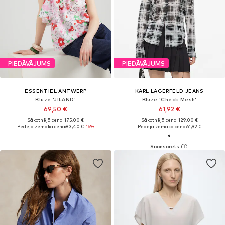
PIEDĀVĀJUMS
PIEDĀVĀJUMS
ESSENTIEL ANTWERP
KARL LAGERFELD JEANS
Blūze 'JILAND'
Blūze 'Check Mesh'
69,50 €
61,92 €
Sākotnējā cena: 175,00 €
Sākotnējā cena: 129,00 €
Pēdējā zemākā cena:
83,40 €
-16%
Pēdējā zemākā cena:
61,92 €