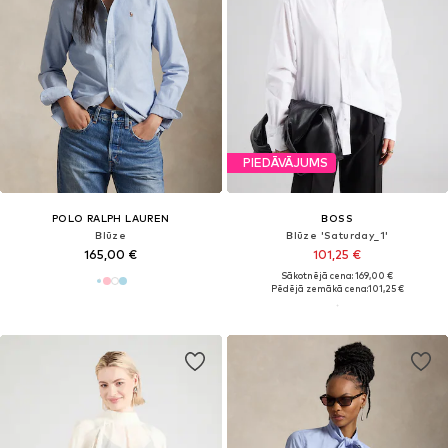
PIEDĀVĀJUMS
POLO RALPH LAUREN
BOSS
Blūze
Blūze 'Saturday_1'
165,00 €
101,25 €
Sākotnējā cena: 169,00 €
Pēdējā zemākā cena:
101,25 €