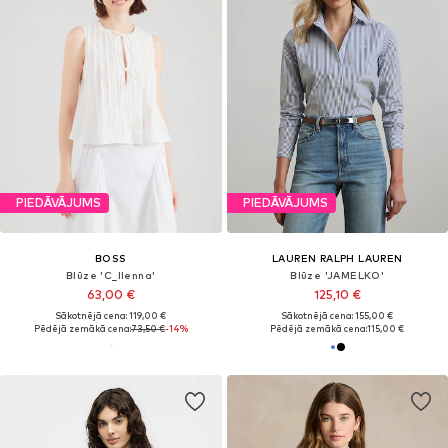
PIEDĀVĀJUMS
PIEDĀVĀJUMS
BOSS
LAUREN RALPH LAUREN
Blūze 'C_Ilenna'
Blūze 'JAMELKO'
63,00 €
125,10 €
Sākotnējā cena: 119,00 €
Sākotnējā cena: 155,00 €
Pēdējā zemākā cena:
73,50 €
-14%
Pēdējā zemākā cena:
115,00 €