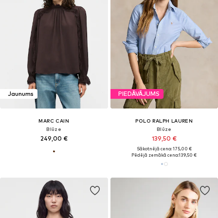
Jaunums
PIEDĀVĀJUMS
MARC CAIN
POLO RALPH LAUREN
Blūze
Blūze
249,00 €
139,50 €
Sākotnējā cena: 175,00 €
Pēdējā zemākā cena:
139,50 €