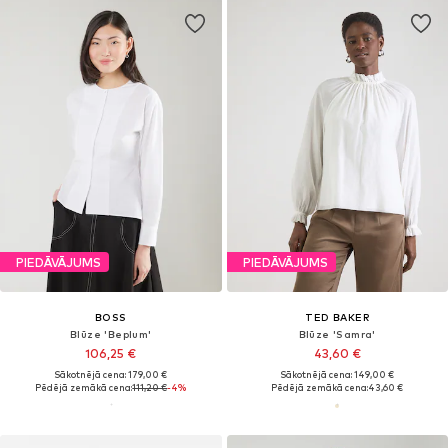
PIEDĀVĀJUMS
PIEDĀVĀJUMS
BOSS
TED BAKER
Blūze 'Beplum'
Blūze 'Samra'
106,25 €
43,60 €
Sākotnējā cena: 179,00 €
Sākotnējā cena: 149,00 €
Pēdējā zemākā cena:
111,20 €
-4%
Pēdējā zemākā cena:
43,60 €