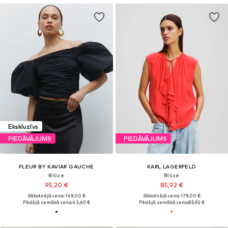
Ekskluzīvs
PIEDĀVĀJUMS
PIEDĀVĀJUMS
FLEUR BY KAVIAR GAUCHE
KARL LAGERFELD
Blūze
Blūze
95,20 €
85,92 €
Sākotnējā cena: 149,00 €
Sākotnējā cena: 179,00 €
Pēdējā zemākā cena:
43,60 €
Pēdējā zemākā cena:
85,92 €