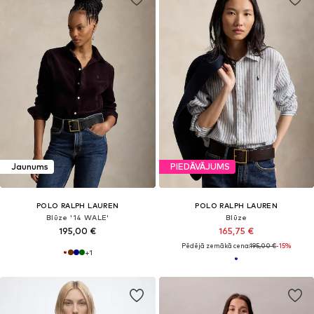
Jaunums
PIEDĀVĀJUMS
POLO RALPH LAUREN
POLO RALPH LAUREN
Blūze '14 WALE'
Blūze
195,00 €
165,75 €
Pēdējā zemākā cena:
195,00 €
-15%
+
1