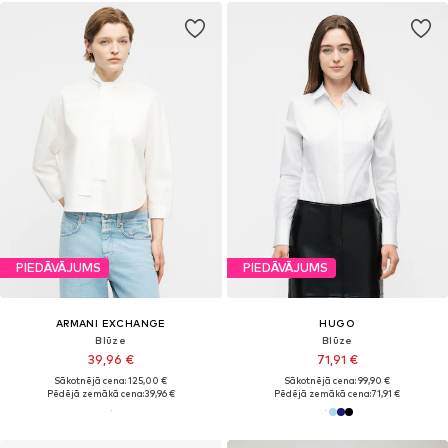
PIEDĀVĀJUMS
PIEDĀVĀJUMS
ARMANI EXCHANGE
HUGO
Blūze
Blūze
39,96 €
71,91 €
Sākotnējā cena: 125,00 €
Sākotnējā cena: 99,90 €
Pēdējā zemākā cena:
39,96 €
Pēdējā zemākā cena:
71,91 €