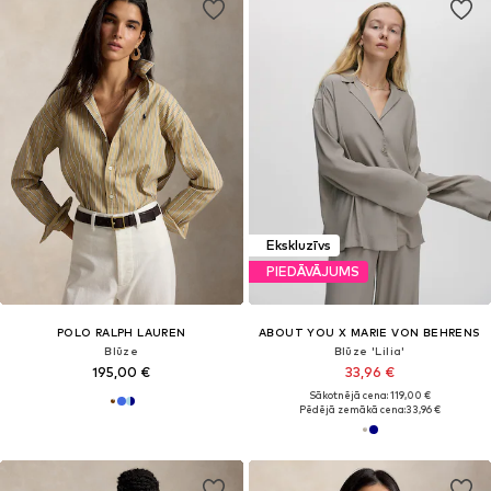
Ekskluzīvs
PIEDĀVĀJUMS
POLO RALPH LAUREN
ABOUT YOU X MARIE VON BEHRENS
Blūze
Blūze 'Lilia'
195,00 €
33,96 €
Sākotnējā cena: 119,00 €
Pēdējā zemākā cena:
33,96 €