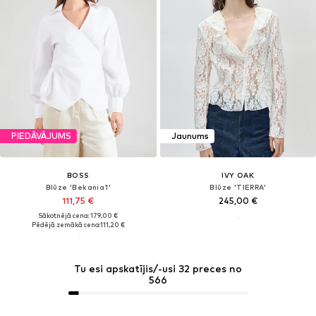
PIEDĀVĀJUMS
Jaunums
BOSS
IVY OAK
Blūze 'Bekania1'
Blūze 'TIERRA'
111,75 €
245,00 €
Sākotnējā cena: 179,00 €
Pēdējā zemākā cena:
111,20 €
Tu esi apskatījis/-usi 32 preces no
566