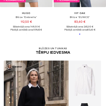
HUGO
IVY OAK
Blūze 'Embrella'
Blūze 'EUNICE'
112,50 €
83,60 €
Sākotnējā cena: 149,00 €
Sākotnējā cena: 265,00 €
Pēdējā zemākā cena:
109,65 €
Pēdējā zemākā cena:
83,60 €
BLŪZES UN TUNIKAS
TĒRPU IEDVESMA
Eleanor