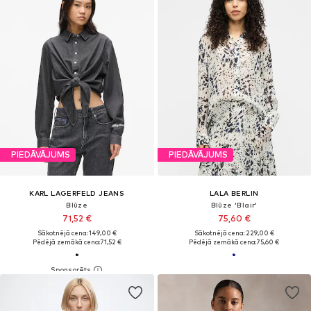
PIEDĀVĀJUMS
PIEDĀVĀJUMS
KARL LAGERFELD JEANS
LALA BERLIN
Blūze
Blūze 'Blair'
71,52 €
75,60 €
Sākotnējā cena: 149,00 €
Sākotnējā cena: 229,00 €
Pēdējā zemākā cena:
71,52 €
Pēdējā zemākā cena:
75,60 €