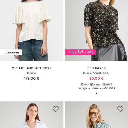
Jaunums
PIEDĀVĀJUMS
MICHAEL MICHAEL KORS
TED BAKER
Blūze
Blūze 'ZARHAAA'
175,00 €
50,00 €
Sākotnējā cena: 169,00 €
Pēdējā zemākā cena:
50,00 €