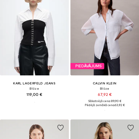
PIEDĀVĀJUMS
KARL LAGERFELD JEANS
CALVIN KLEIN
Blūze
Blūze
119,00 €
67,92 €
Sākotnējā cena: 89,90 €
Pēdējā zemākā cena:
63,92 €