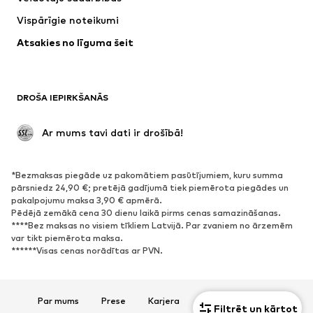
Jakas
Džemperi un adījumi
Vispārīgie noteikumi
Apakšveļa
Blūzes un tunikas
Atsakies no līguma šeit
Mēteļi
Svārki
Peldkostīmi
Ikdienas džemperi
Žaketes
Kombinezoni un sarafāni
DROŠA IEPIRKŠANĀS
Lieli izmēri
Apģērbs grūtniecēm
Svinības
Ekskluzīvi
 Ar mums tavi dati ir drošībā!
Pārstrāde
*Bezmaksas piegāde uz pakomātiem pasūtījumiem, kuru summa
APAVI
pārsniedz 24,90 €; pretējā gadījumā tiek piemērota piegādes un
pakalpojumu maksa 3,90 € apmērā.
Jaunumi
Šobrīd populāri
Pēdējā zemākā cena 30 dienu laikā pirms cenas samazināšanas.
****Bez maksas no visiem tīkliem Latvijā. Par zvaniem no ārzemēm
Brīvā laika apavi
Puszābaki
var tikt piemērota maksa.
Augstpapēžu apavi
Zābaki
******Visas cenas norādītas ar PVN.
Sandales
Kurpes
Sporta apavi
Laiviņas
Par mums
Prese
Karjera
Datu aizsardzība
Atvērti apavi
Mājas apavi
Filtrēt un kārtot