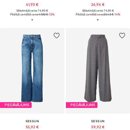
41,93 €
26,94 €
Sākotnējā cena: 74,90 €
Sākotnējā cena: 74,90 €
Pēdējā zemākā cena:
47,92 €
-12%
Pēdējā zemākā cena:
31,43 €
-14%
PIEDĀVĀJUMS
PIEDĀVĀJUMS
SESSUN
SESSUN
55,92 €
59,92 €