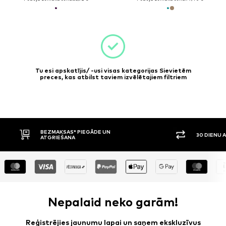
Tu esi apskatījis/ -usi visas kategorijas Sievietēm
preces, kas atbilst taviem izvēlētajiem filtriem
DE UN
30 DIENU ATGRIEŠANAS TIESĪBAS
Nepalaid neko garām!
Reģistrējies jaunumu lapai un saņem ekskluzīvus