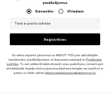
piedāvājumus
Sievietēm
Vīriešiem
Tava e-pasta adrese
Reģistrēties
Es vēlos saņemt jaunumus no ABOUT YOU par aktuālajām
tendencēm, piedāvājumiem un kuponiem saskaņā ar
Privātuma
politika
. Tu vari jebkurā laikā atsaukt savu piekrišanu, izmantojot
atteikšanās iespēju katra jaunuma biļetena beigās vai nosūtot e-
pastu uz šādu adresi
klientuapkalposana@aboutyou.lv
.