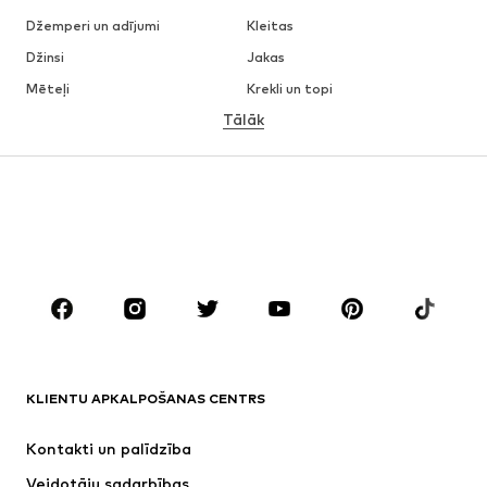
Džemperi un adījumi
Kleitas
Džinsi
Jakas
Mēteļi
Krekli un topi
Tālāk
Bikses
Apakšveļa
Svārki
Blūzes un tunikas
Ikdienas džemperi
Žaketes
Peldkostīmi
Kombinezoni un sarafāni
Lieli izmēri
Apģērbs grūtniecēm
Apavi
Sports
Aksesuāri
Premium
APĢĒRBI
KLIENTU APKALPOŠANAS CENTRS
Jaunumi
Šobrīd populāri
Kleitas
Džinsi
Kontakti un palīdzība
Krekli un topi
Bikses
Veidotāju sadarbības