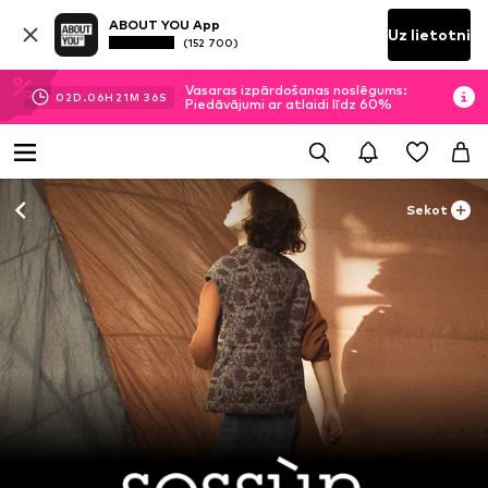
ABOUT YOU App
Uz lietotni
(152 700)
Vasaras izpārdošanas noslēgums:
02
D.
06
H
21
M
35
S
Piedāvājumi ar atlaidi līdz 60%
Sekot