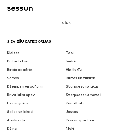
sessun
Tālāk
SIEVIEŠU KATEGORIJAS
Kleitas
Topi
Rotaslietas
Svārki
Biroja apģērbs
Ekskluzīvi
Somas
Blūzes un tunikas
Džemperi un adījumi
Starpsezonu jakas
Brīvā laika apavi
Starpsezonu mēteļi
Džinsa jakas
Puszābaki
Šalles un lakati
Jostas
Apakšveļa
Preces sportam
Džinsi
Maki