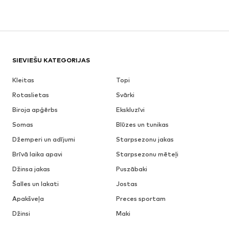
SIEVIEŠU KATEGORIJAS
Kleitas
Topi
Rotaslietas
Svārki
Biroja apģērbs
Ekskluzīvi
Somas
Blūzes un tunikas
Džemperi un adījumi
Starpsezonu jakas
Brīvā laika apavi
Starpsezonu mēteļi
Džinsa jakas
Puszābaki
Šalles un lakati
Jostas
Apakšveļa
Preces sportam
Džinsi
Maki