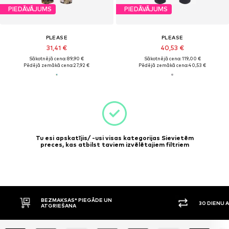
PIEDĀVĀJUMS
PIEDĀVĀJUMS
PLEASE
PLEASE
31,41 €
40,53 €
Sākotnējā cena: 89,90 €
Sākotnējā cena: 119,00 €
Pēdējā zemākā cena:
27,92 €
Pēdējā zemākā cena:
40,53 €
Tu esi apskatījis/ -usi visas kategorijas Sievietēm
preces, kas atbilst taviem izvēlētajiem filtriem
BEZMAKSAS* PIEGĀDE UN
30 DIENU 
ATGRIEŠANA