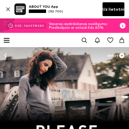
ABOUT YOU App
Uz lietotni
(152 700)
Vasaras izpārdošanas noslēgums:
02
D.
16
H
37
M
36
S
Piedāvājumi ar atlaidi līdz 60%
Sekot