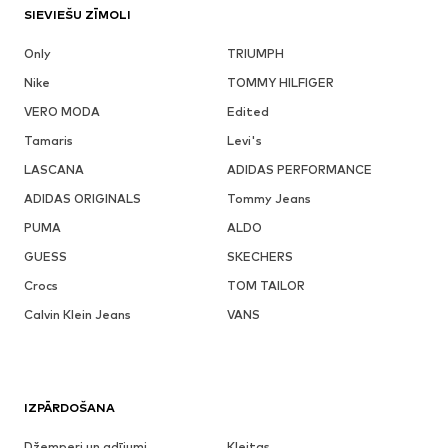
SIEVIEŠU ZĪMOLI
Only
TRIUMPH
Nike
TOMMY HILFIGER
VERO MODA
Edited
Tamaris
Levi's
LASCANA
ADIDAS PERFORMANCE
ADIDAS ORIGINALS
Tommy Jeans
PUMA
ALDO
GUESS
SKECHERS
Crocs
TOM TAILOR
Calvin Klein Jeans
VANS
IZPĀRDOŠANA
Džemperi un adījumi
Kleitas