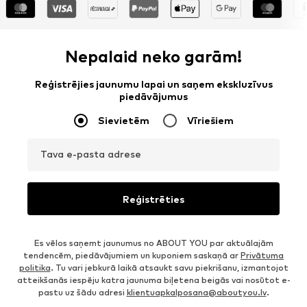
Nepalaid neko garām!
Reģistrējies jaunumu lapai un saņem ekskluzīvus
piedāvājumus
Sievietēm
Vīriešiem
Tava e-pasta adrese
Reģistrēties
Es vēlos saņemt jaunumus no ABOUT YOU par aktuālajām
tendencēm, piedāvājumiem un kuponiem saskaņā ar
Privātuma
politika
. Tu vari jebkurā laikā atsaukt savu piekrišanu, izmantojot
atteikšanās iespēju katra jaunuma biļetena beigās vai nosūtot e-
pastu uz šādu adresi
klientuapkalposana@aboutyou.lv
.