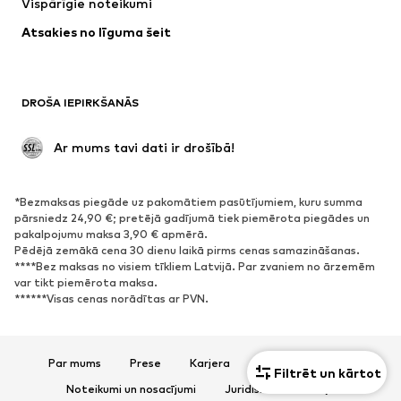
Vispārīgie noteikumi
Apakšveļa
Blūzes un tunikas
Atsakies no līguma šeit
Mēteļi
Svārki
Peldkostīmi
Ikdienas džemperi
Žaketes
Kombinezoni un sarafāni
DROŠA IEPIRKŠANĀS
Lieli izmēri
Apģērbs grūtniecēm
Svinības
Ekskluzīvi
 Ar mums tavi dati ir drošībā!
Pārstrāde
*Bezmaksas piegāde uz pakomātiem pasūtījumiem, kuru summa
APAVI
pārsniedz 24,90 €; pretējā gadījumā tiek piemērota piegādes un
pakalpojumu maksa 3,90 € apmērā.
Jaunumi
Šobrīd populāri
Pēdējā zemākā cena 30 dienu laikā pirms cenas samazināšanas.
****Bez maksas no visiem tīkliem Latvijā. Par zvaniem no ārzemēm
Brīvā laika apavi
Puszābaki
var tikt piemērota maksa.
Augstpapēžu apavi
Zābaki
******Visas cenas norādītas ar PVN.
Sandales
Kurpes
Sporta apavi
Laiviņas
Par mums
Prese
Karjera
Datu aizsardzība
Atvērti apavi
Mājas apavi
Filtrēt un kārtot
Noteikumi un nosacījumi
Juridiskā informācija
Ekskluzīvi