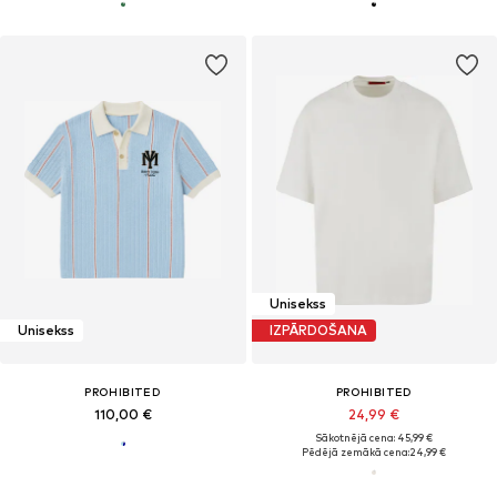
Unisekss
Unisekss
IZPĀRDOŠANA
PROHIBITED
PROHIBITED
110,00 €
24,99 €
Sākotnējā cena: 45,99 €
Pēdējā zemākā cena:
24,99 €