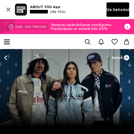
ABOUT YOU App
Uz lietotni
(152 700)
Vasaras izpārdošanas noslēgums:
03
D.
10
H
11
M
38
S
Piedāvājumi ar atlaidi līdz 60%
Sekot