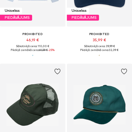
Unisekss
Unisekss
PIEDĀVĀJUMS
PIEDĀVĀJUMS
PROHIBITED
PROHIBITED
46,19 €
35,99 €
Sākotnējā cena: 110,00 €
Sākotnējā cena: 39,99 €
Pēdējā zemākā cena:
61,59 €
-25%
Pēdējā zemākā cena:
32,39 €