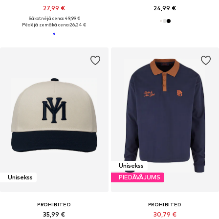
27,99 €
24,99 €
Sākotnējā cena: 49,99 €
Pēdējā zemākā cena:
26,24 €
Unisekss
Unisekss
PIEDĀVĀJUMS
PROHIBITED
PROHIBITED
35,99 €
30,79 €