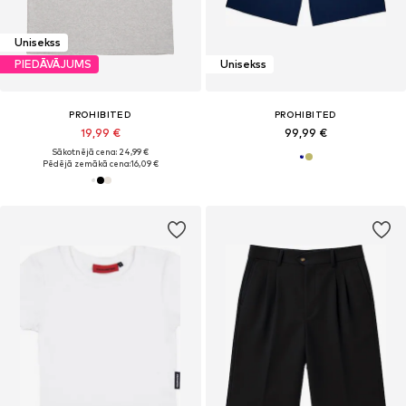
Unisekss
PIEDĀVĀJUMS
Unisekss
PROHIBITED
PROHIBITED
19,99 €
99,99 €
Sākotnējā cena: 24,99 €
Pēdējā zemākā cena:
16,09 €