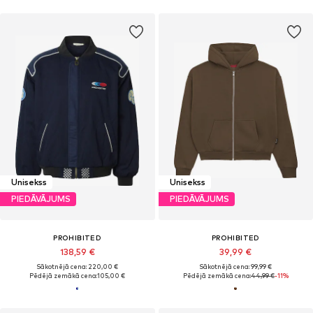
Unisekss
Unisekss
PIEDĀVĀJUMS
PIEDĀVĀJUMS
PROHIBITED
PROHIBITED
138,59 €
39,99 €
Sākotnējā cena: 220,00 €
Sākotnējā cena: 99,99 €
Pēdējā zemākā cena:
105,00 €
Pēdējā zemākā cena:
44,99 €
-11%