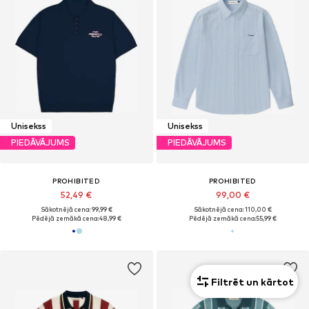
Unisekss
Unisekss
PIEDĀVĀJUMS
PIEDĀVĀJUMS
PROHIBITED
PROHIBITED
52,49 €
99,00 €
Sākotnējā cena: 99,99 €
Sākotnējā cena: 110,00 €
Pēdējā zemākā cena:
48,99 €
Pēdējā zemākā cena:
55,99 €
Filtrēt un kārtot