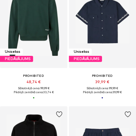
Unisekss
Unisekss
PIEDĀVĀJUMS
PIEDĀVĀJUMS
PROHIBITED
PROHIBITED
48,74 €
39,99 €
Sākotnējā cena: 99,99 €
Sākotnējā cena: 99,99 €
Pēdējā zemākā cena:
33,74 €
Pēdējā zemākā cena:
39,99 €