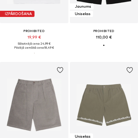
Jaunums
IZPĀRDOŠANA
Unisekss
PROHIBITED
PROHIBITED
19,99 €
110,00 €
Sākotnējā cena: 24,99 €
Pēdējā zemākā cena:
18,49 €
Unisekss