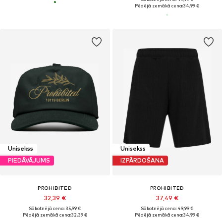
Pēdējā zemākā cena:
34,99 €
Unisekss
Unisekss
PIEDĀVĀJUMS
IZPĀRDOŠANA
PROHIBITED
PROHIBITED
32,39 €
37,49 €
Sākotnējā cena: 35,99 €
Sākotnējā cena: 49,99 €
Pēdējā zemākā cena:
32,39 €
Pēdējā zemākā cena:
34,99 €