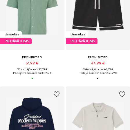
Unisekss
Unisekss
PIEDĀVĀJUMS
PIEDĀVĀJUMS
PROHIBITED
PROHIBITED
51,99 €
44,99 €
Sākotnējā cena: 99,99 €
Sākotnējā cena: 49,99 €
Pēdējā zemākā cena:
38,24 €
Pēdējā zemākā cena:
42,49 €