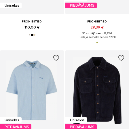
Unisekss
PIEDĀVĀJUMS
PROHIBITED
PROHIBITED
110,00 €
29,39 €
Sākotnējā cena: 59,99 €
Pēdējā zemākā cena:
27,29 €
Unisekss
Unisekss
PIEDĀVĀJUMS
PIEDĀVĀJUMS