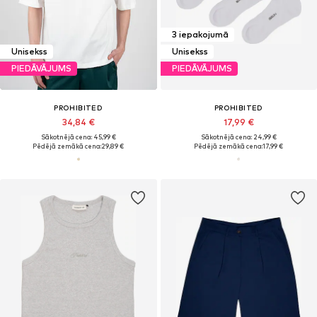
3 iepakojumā
Unisekss
Unisekss
PIEDĀVĀJUMS
PIEDĀVĀJUMS
PROHIBITED
PROHIBITED
34,84 €
17,99 €
Sākotnējā cena: 45,99 €
Sākotnējā cena: 24,99 €
Pēdējā zemākā cena:
29,89 €
Pēdējā zemākā cena:
17,99 €