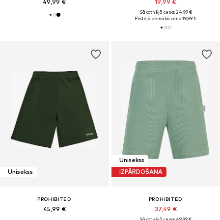
49,99 €
19,99 €
Sākotnējā cena: 24,99 €
Pēdējā zemākā cena:
19,99 €
Unisekss
Unisekss
IZPĀRDOŠANA
PROHIBITED
PROHIBITED
45,99 €
37,49 €
Sākotnējā cena: 49,99 €