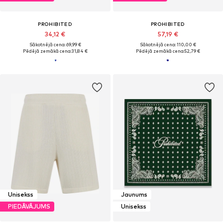
PROHIBITED
PROHIBITED
34,12 €
57,19 €
Sākotnējā cena: 69,99 €
Sākotnējā cena: 110,00 €
Pēdējā zemākā cena:
31,84 €
Pēdējā zemākā cena:
52,79 €
Unisekss
Jaunums
PIEDĀVĀJUMS
Unisekss