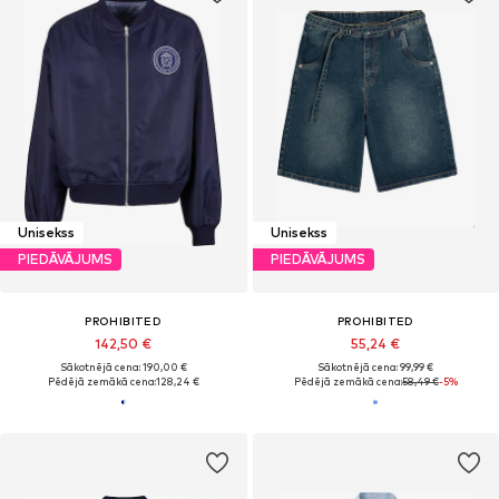
Unisekss
Unisekss
PIEDĀVĀJUMS
PIEDĀVĀJUMS
PROHIBITED
PROHIBITED
142,50 €
55,24 €
Sākotnējā cena: 190,00 €
Sākotnējā cena: 99,99 €
Pēdējā zemākā cena:
128,24 €
Pēdējā zemākā cena:
58,49 €
-5%