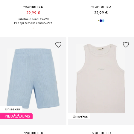
PROHIBITED
PROHIBITED
29,99 €
22,99 €
Sākotnējā cena: 49,99 €
Pēdējā zemākā cena:
27,99 €
Unisekss
PIEDĀVĀJUMS
Unisekss
PROHIBITED
PROHIBITED