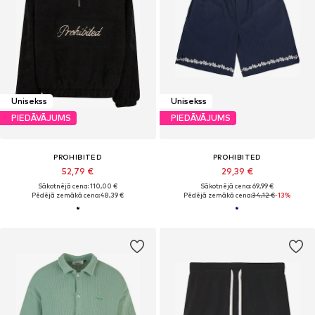
Unisekss
Unisekss
PIEDĀVĀJUMS
PIEDĀVĀJUMS
PROHIBITED
PROHIBITED
52,79 €
29,39 €
Sākotnējā cena: 110,00 €
Sākotnējā cena: 69,99 €
Pēdējā zemākā cena:
48,39 €
Pēdējā zemākā cena:
34,12 €
-13%