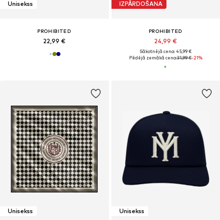
Unisekss
IZPĀRDOŠANA
PROHIBITED
PROHIBITED
22,99 €
24,99 €
Sākotnējā cena: 45,99 €
Pēdējā zemākā cena:
31,99 €
-21%
Unisekss
Unisekss