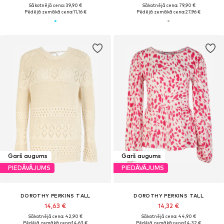
Sākotnējā cena: 39,90 €
Sākotnējā cena: 79,90 €
Pēdējā zemākā cena:
11,16 €
Pēdējā zemākā cena:
27,96 €
Garš augums
Garš augums
PIEDĀVĀJUMS
PIEDĀVĀJUMS
DOROTHY PERKINS TALL
DOROTHY PERKINS TALL
14,63 €
14,32 €
Sākotnējā cena: 42,90 €
Sākotnējā cena: 44,90 €
Pēdējā zemākā cena:
14,63 €
Pēdējā zemākā cena:
14,32 €