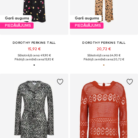
Garš augums
Garš augums
PIEDĀVĀJUMS
PIEDĀVĀJUMS
DOROTHY PERKINS TALL
DOROTHY PERKINS TALL
15,92 €
20,72 €
Sākotnējā cena: 49,90 €
Sākotnējā cena: 64,90 €
Pēdējā zemākā cena:
15,92 €
Pēdējā zemākā cena:
20,72 €