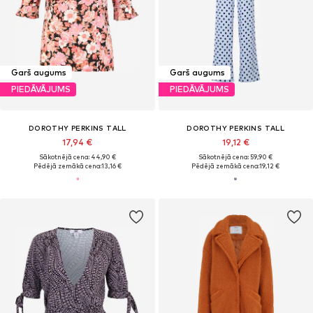
Garš augums
Garš augums
PIEDĀVĀJUMS
PIEDĀVĀJUMS
DOROTHY PERKINS TALL
DOROTHY PERKINS TALL
17,94 €
19,12 €
Sākotnējā cena: 44,90 €
Sākotnējā cena: 59,90 €
Pēdējā zemākā cena:
13,16 €
Pēdējā zemākā cena:
19,12 €