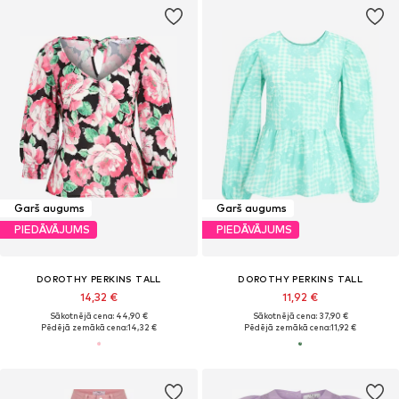
Garš augums
Garš augums
PIEDĀVĀJUMS
PIEDĀVĀJUMS
DOROTHY PERKINS TALL
DOROTHY PERKINS TALL
14,32 €
11,92 €
Sākotnējā cena: 44,90 €
Sākotnējā cena: 37,90 €
Pēdējā zemākā cena:
14,32 €
Pēdējā zemākā cena:
11,92 €