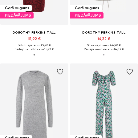
Garš augums
Garš augums
PIEDĀVĀJUMS
PIEDĀVĀJUMS
DOROTHY PERKINS TALL
DOROTHY PERKINS TALL
15,92 €
14,32 €
Sākotnējā cena: 49,90 €
Sākotnējā cena: 44,90 €
Pēdējā zemākā cena:
15,92 €
Pēdējā zemākā cena:
14,32 €
Garš augums
Garš augums