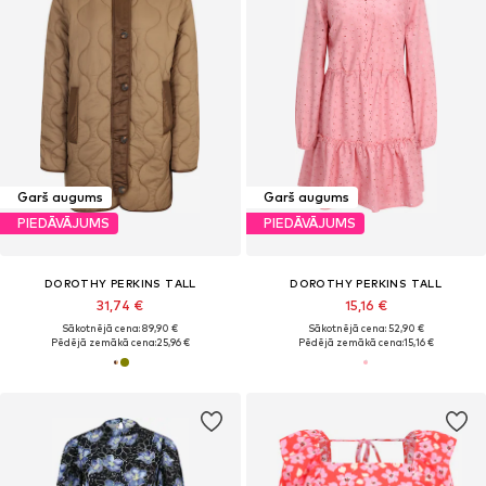
Garš augums
Garš augums
PIEDĀVĀJUMS
PIEDĀVĀJUMS
DOROTHY PERKINS TALL
DOROTHY PERKINS TALL
31,74 €
15,16 €
Sākotnējā cena: 89,90 €
Sākotnējā cena: 52,90 €
Pēdējā zemākā cena:
25,96 €
Pēdējā zemākā cena:
15,16 €