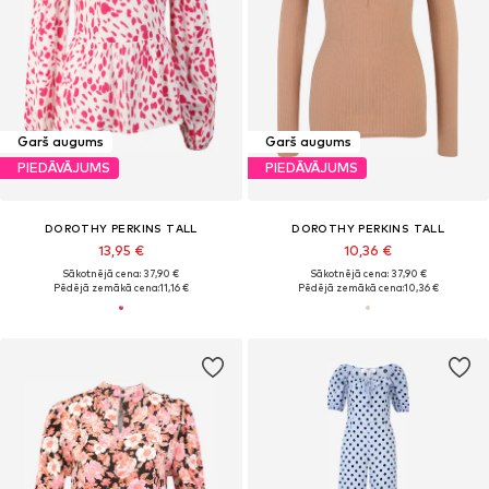
Garš augums
Garš augums
PIEDĀVĀJUMS
PIEDĀVĀJUMS
DOROTHY PERKINS TALL
DOROTHY PERKINS TALL
13,95 €
10,36 €
Sākotnējā cena: 37,90 €
Sākotnējā cena: 37,90 €
Pēdējā zemākā cena:
11,16 €
Pēdējā zemākā cena:
10,36 €