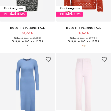
Garš augums
Garš augums
PIEDĀVĀJUMS
PIEDĀVĀJUMS
DOROTHY PERKINS TALL
DOROTHY PERKINS TALL
16,72 €
13,52 €
Sākotnējā cena: 52,90 €
Sākotnējā cena: 42,90 €
Pēdējā zemākā cena:
16,72 €
Pēdējā zemākā cena:
13,52 €