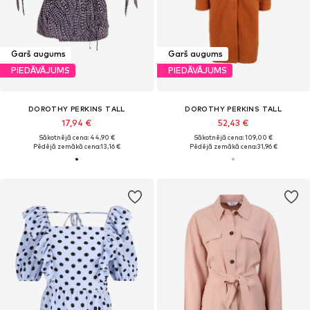
Garš augums
Garš augums
PIEDĀVĀJUMS
PIEDĀVĀJUMS
DOROTHY PERKINS TALL
DOROTHY PERKINS TALL
17,94 €
52,43 €
Sākotnējā cena: 44,90 €
Sākotnējā cena: 109,00 €
Pēdējā zemākā cena:
13,16 €
Pēdējā zemākā cena:
31,96 €