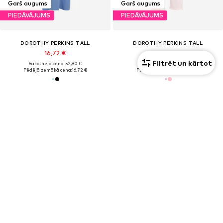
Garš augums
Garš augums
PIEDĀVĀJUMS
PIEDĀVĀJUMS
DOROTHY PERKINS TALL
DOROTHY PERKINS TALL
16,72 €
16,14 €
Filtrēt un kārtot
Sākotnējā cena: 52,90 €
Sākotnējā cena: 44,90 €
Pēdējā zemākā cena:
16,72 €
Pēdējā zemākā cena:
16,14 €
Garš augums
Garš augums