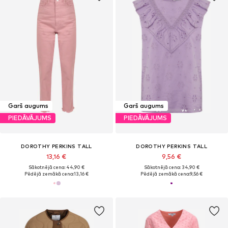
Garš augums
Garš augums
PIEDĀVĀJUMS
PIEDĀVĀJUMS
DOROTHY PERKINS TALL
DOROTHY PERKINS TALL
13,16 €
9,56 €
Sākotnējā cena: 44,90 €
Sākotnējā cena: 34,90 €
Pēdējā zemākā cena:
13,16 €
Pēdējā zemākā cena:
9,56 €