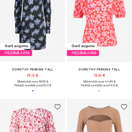
Garš augums
Garš augums
PIEDĀVĀJUMS
PIEDĀVĀJUMS
DOROTHY PERKINS TALL
DOROTHY PERKINS TALL
19,12 €
13,16 €
Sākotnējā cena: 59,90 €
Sākotnējā cena: 44,90 €
Pēdējā zemākā cena:
19,12 €
Pēdējā zemākā cena:
13,16 €