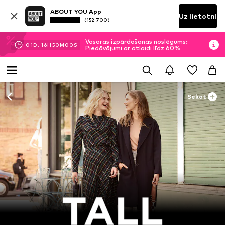
ABOUT YOU App
Uz lietotni
(152 700)
Vasaras izpārdošanas noslēgums:
01
D.
16
H
49
M
59
S
Piedāvājumi ar atlaidi līdz 60%
Sekot