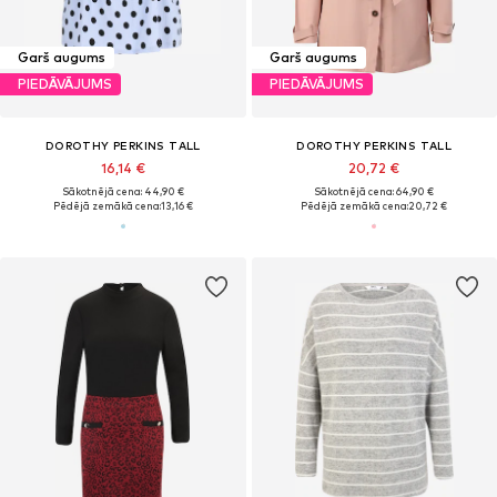
Garš augums
Garš augums
PIEDĀVĀJUMS
PIEDĀVĀJUMS
DOROTHY PERKINS TALL
DOROTHY PERKINS TALL
16,14 €
20,72 €
Sākotnējā cena: 44,90 €
Sākotnējā cena: 64,90 €
Pēdējā zemākā cena:
13,16 €
Pēdējā zemākā cena:
20,72 €