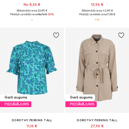
No 8,36 €
13,96 €
Sākotnējā cena: 52,90 €
Sākotnējā cena: 42,90 €
Pēdējā zemākā cena:
16,72 €
-50%
Pēdējā zemākā cena:
11,96 €
Garš augums
Garš augums
PIEDĀVĀJUMS
PIEDĀVĀJUMS
DOROTHY PERKINS TALL
DOROTHY PERKINS TALL
11,16 €
27,96 €