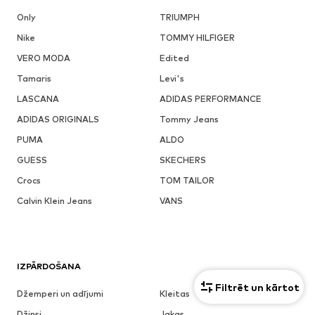
Only
TRIUMPH
Nike
TOMMY HILFIGER
VERO MODA
Edited
Tamaris
Levi's
LASCANA
ADIDAS PERFORMANCE
ADIDAS ORIGINALS
Tommy Jeans
PUMA
ALDO
GUESS
SKECHERS
Crocs
TOM TAILOR
Calvin Klein Jeans
VANS
IZPĀRDOŠANA
Filtrēt un kārtot
Džemperi un adījumi
Kleitas
Džinsi
Jakas