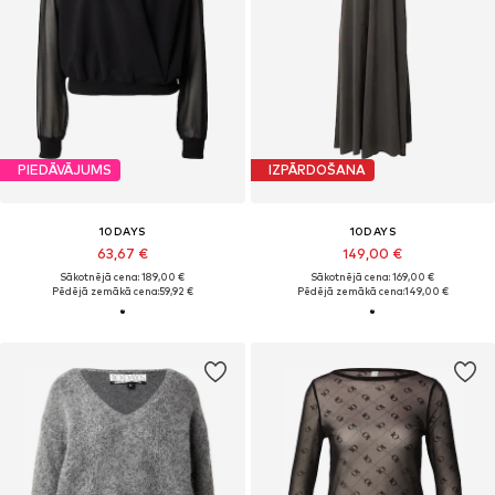
PIEDĀVĀJUMS
IZPĀRDOŠANA
10DAYS
10DAYS
63,67 €
149,00 €
Sākotnējā cena: 189,00 €
Sākotnējā cena: 169,00 €
Pēdējā zemākā cena:
59,92 €
Pēdējā zemākā cena:
149,00 €