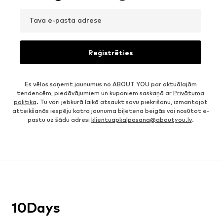
Tava e-pasta adrese
Reģistrēties
Es vēlos saņemt jaunumus no ABOUT YOU par aktuālajām
tendencēm, piedāvājumiem un kuponiem saskaņā ar
Privātuma
politika
. Tu vari jebkurā laikā atsaukt savu piekrišanu, izmantojot
atteikšanās iespēju katra jaunuma biļetena beigās vai nosūtot e-
pastu uz šādu adresi
klientuapkalposana@aboutyou.lv
.
10Days