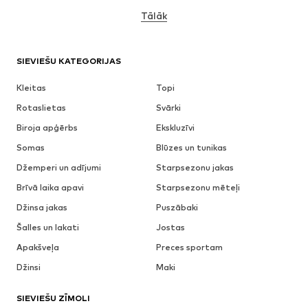
Tālāk
SIEVIEŠU KATEGORIJAS
Kleitas
Topi
Rotaslietas
Svārki
Biroja apģērbs
Ekskluzīvi
Somas
Blūzes un tunikas
Džemperi un adījumi
Starpsezonu jakas
Brīvā laika apavi
Starpsezonu mēteļi
Džinsa jakas
Puszābaki
Šalles un lakati
Jostas
Apakšveļa
Preces sportam
Džinsi
Maki
SIEVIEŠU ZĪMOLI