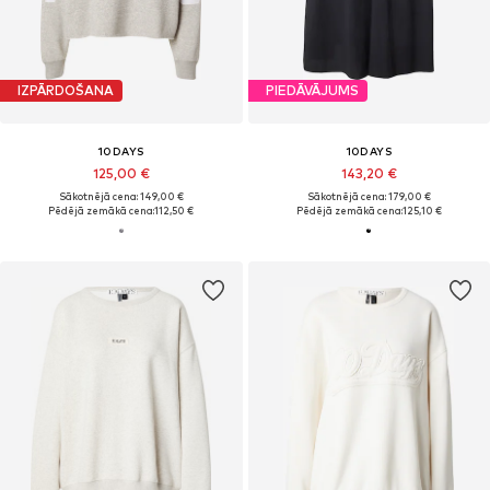
IZPĀRDOŠANA
PIEDĀVĀJUMS
10DAYS
10DAYS
125,00 €
143,20 €
Sākotnējā cena: 149,00 €
Sākotnējā cena: 179,00 €
Pēdējā zemākā cena:
112,50 €
Pēdējā zemākā cena:
125,10 €