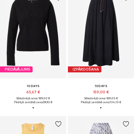
PIEDĀVĀJUMS
IZPĀRDOŠANA
10DAYS
10DAYS
63,67 €
159,00 €
Sākotnējā cena: 189,00 €
Sākotnējā cena: 189,00 €
Pēdējā zemākā cena:
59,92 €
Pēdējā zemākā cena:
134,10 €