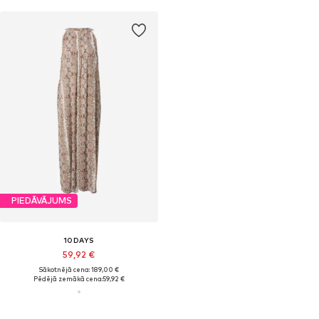
PIEDĀVĀJUMS
10DAYS
59,92 €
Sākotnējā cena: 189,00 €
Pēdējā zemākā cena:
59,92 €