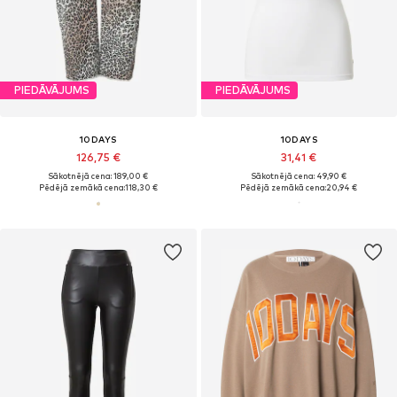
PIEDĀVĀJUMS
PIEDĀVĀJUMS
10DAYS
10DAYS
126,75 €
31,41 €
Sākotnējā cena: 189,00 €
Sākotnējā cena: 49,90 €
Pēdējā zemākā cena:
118,30 €
Pēdējā zemākā cena:
20,94 €