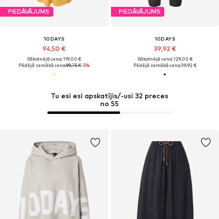
PIEDĀVĀJUMS
PIEDĀVĀJUMS
10DAYS
10DAYS
94,50 €
39,92 €
Sākotnējā cena: 119,00 €
Sākotnējā cena: 129,00 €
Pēdējā zemākā cena:
99,75 €
-5%
Pēdējā zemākā cena:
39,92 €
Tu esi esi apskatījis/-usi 32 preces
no 55