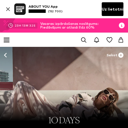
ABOUT YOU App
Uz lietotni
(152 700)
Vasaras izpārdošanas noslēgums:
23
H
13
M
30
S
Piedāvājumi ar atlaidi līdz 60%
Sekot