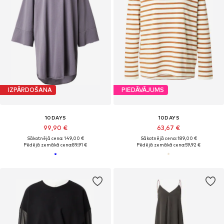
IZPĀRDOŠANA
PIEDĀVĀJUMS
10DAYS
10DAYS
99,90 €
63,67 €
Sākotnējā cena: 149,00 €
Sākotnējā cena: 189,00 €
Pēdējā zemākā cena:
89,91 €
Pēdējā zemākā cena:
59,92 €