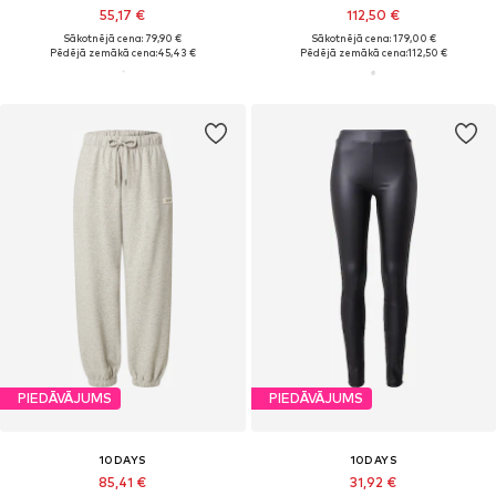
55,17 €
112,50 €
Sākotnējā cena: 79,90 €
Sākotnējā cena: 179,00 €
Pēdējā zemākā cena:
45,43 €
Pēdējā zemākā cena:
112,50 €
PIEDĀVĀJUMS
PIEDĀVĀJUMS
10DAYS
10DAYS
85,41 €
31,92 €