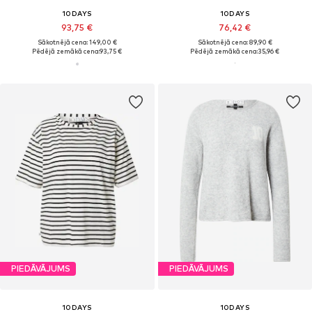
10DAYS
10DAYS
93,75 €
76,42 €
Sākotnējā cena: 149,00 €
Sākotnējā cena: 89,90 €
Pēdējā zemākā cena:
93,75 €
Pēdējā zemākā cena:
35,96 €
PIEDĀVĀJUMS
PIEDĀVĀJUMS
10DAYS
10DAYS