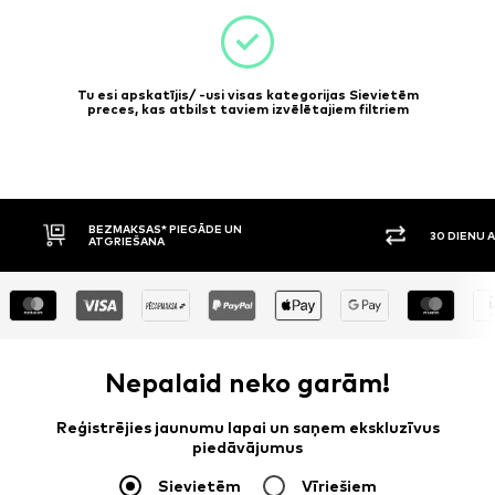
Tu esi apskatījis/ -usi visas kategorijas Sievietēm
preces, kas atbilst taviem izvēlētajiem filtriem
30 DIENU ATGRIEŠANAS TIESĪBAS
APMAKSA P
Nepalaid neko garām!
Reģistrējies jaunumu lapai un saņem ekskluzīvus
piedāvājumus
Sievietēm
Vīriešiem