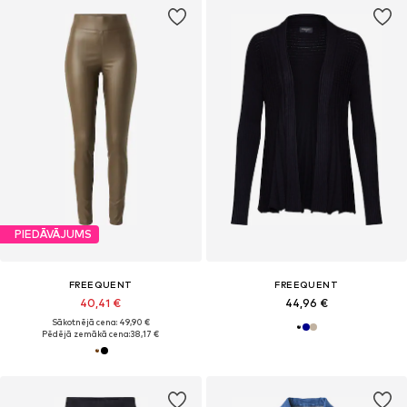
PIEDĀVĀJUMS
FREEQUENT
FREEQUENT
40,41 €
44,96 €
Sākotnējā cena: 49,90 €
Pēdējā zemākā cena:
38,17 €