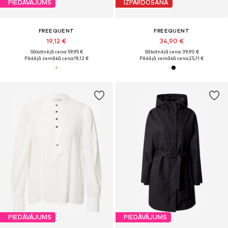
PIEDĀVĀJUMS
IZPĀRDOŠANA
FREEQUENT
FREEQUENT
19,12 €
34,90 €
Sākotnējā cena: 59,95 €
Sākotnējā cena: 39,90 €
Pēdējā zemākā cena:
19,12 €
Pēdējā zemākā cena:
25,11 €
PIEDĀVĀJUMS
PIEDĀVĀJUMS