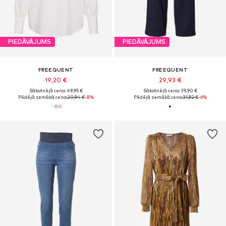
PIEDĀVĀJUMS
PIEDĀVĀJUMS
FREEQUENT
FREEQUENT
19,20 €
29,93 €
Sākotnējā cena: 49,95 €
Sākotnējā cena: 39,90 €
Pēdējā zemākā cena:
20,94 €
-8%
Pēdējā zemākā cena:
31,92 €
-6%