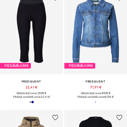
PIEDĀVĀJUMS
PIEDĀVĀJUMS
FREEQUENT
FREEQUENT
22,41 €
71,91 €
Sākotnējā cena: 29,95 €
Sākotnējā cena: 89,95 €
Pēdējā zemākā cena:
22,41 €
Pēdējā zemākā cena:
67,92 €