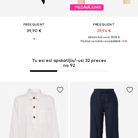
PIEDĀVĀJUMS
FREEQUENT
FREEQUENT
39,90 €
23,94 €
Sākotnējā cena: 59,95 €
Pēdējā zemākā cena:
27,93 €
-14%
Tu esi esi apskatījis/-usi 32 preces
no 92