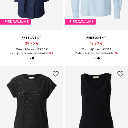
PIEDĀVĀJUMS
PIEDĀVĀJUMS
FREEQUENT
FREEQUENT
39,96 €
19,20 €
Sākotnējā cena: 129,00 €
Sākotnējā cena: 49,95 €
Pēdējā zemākā cena:
43,60 €
-8%
Pēdējā zemākā cena:
20,94 €
-8%