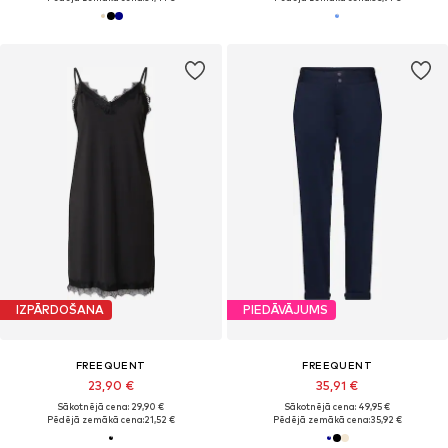
IZPĀRDOŠANA
PIEDĀVĀJUMS
FREEQUENT
FREEQUENT
23,90 €
35,91 €
Sākotnējā cena: 29,90 €
Sākotnējā cena: 49,95 €
Pēdējā zemākā cena:
21,52 €
Pēdējā zemākā cena:
35,92 €