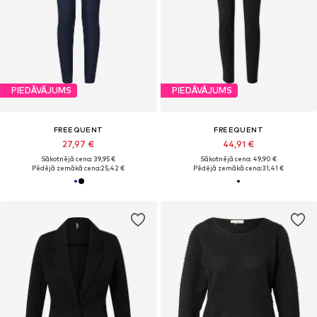
PIEDĀVĀJUMS
PIEDĀVĀJUMS
FREEQUENT
FREEQUENT
27,97 €
44,91 €
Sākotnējā cena: 39,95 €
Sākotnējā cena: 49,90 €
Pēdējā zemākā cena:
25,42 €
Pēdējā zemākā cena:
31,41 €