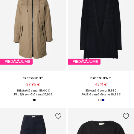
PIEDĀVĀJUMS
PIEDĀVĀJUMS
FREEQUENT
FREEQUENT
37,96 €
43,11 €
Sākotnējā cena: 119,00 €
Sākotnējā cena: 59,95 €
Pēdējā zemākā cena:
37,96 €
Pēdējā zemākā cena:
38,32 €