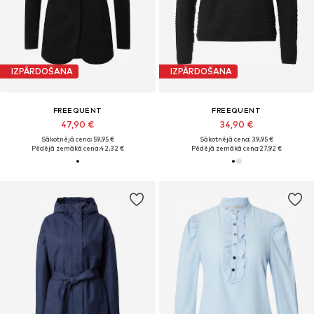
IZPĀRDOŠANA
IZPĀRDOŠANA
FREEQUENT
FREEQUENT
47,90 €
34,90 €
Sākotnējā cena: 59,95 €
Sākotnējā cena: 39,95 €
Pēdējā zemākā cena:
42,32 €
Pēdējā zemākā cena:
27,92 €