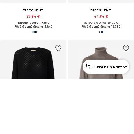
FREEQUENT
FREEQUENT
25,94 €
44,94 €
Sākotnējā cena: 49,95 €
Sākotnējā cena: 129,00 €
Pēdējā zemākā cena:
15,96 €
Pēdējā zemākā cena:
42,71 €
Filtrēt un kārtot
IZPĀRDOŠANA
PIEDĀVĀJUMS