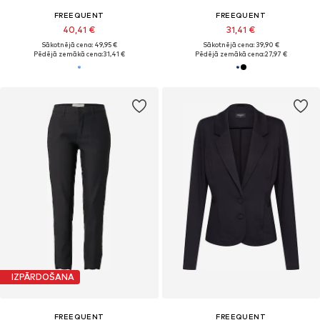
FREEQUENT
FREEQUENT
40,41 €
31,41 €
Sākotnējā cena: 49,95 €
Sākotnējā cena: 39,90 €
Pēdējā zemākā cena:
31,41 €
Pēdējā zemākā cena:
27,97 €
IZPĀRDOŠANA
FREEQUENT
FREEQUENT