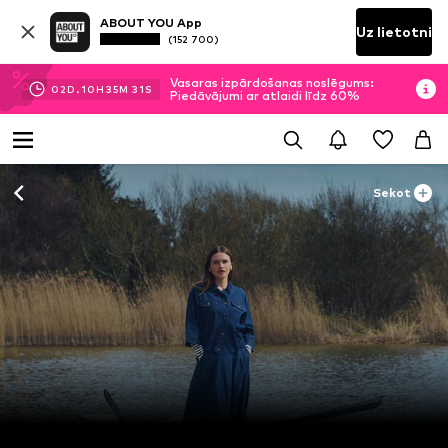
ABOUT YOU App
Uz lietotni
(152 700)
Vasaras izpārdošanas noslēgums:
02
D.
10
H
35
M
30
S
Piedāvājumi ar atlaidi līdz 60%
Sekot