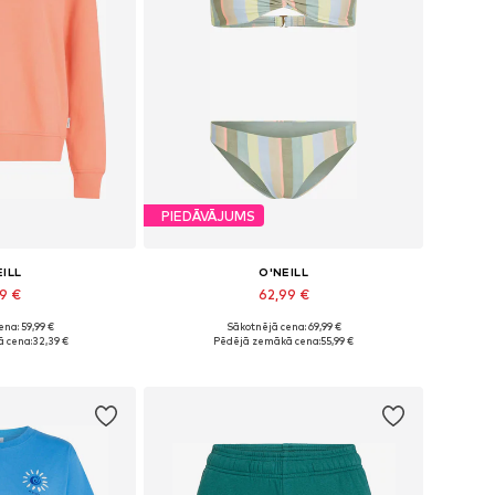
PIEDĀVĀJUMS
EILL
O'NEILL
39 €
62,99 €
na: 59,99 €
Sākotnējā cena: 69,99 €
 XS, S, M, L, XL
Pieejamie izmēri: XS, S, M, L, XL
 cena:
32,39 €
Pēdējā zemākā cena:
55,99 €
t grozam
Pievienot grozam