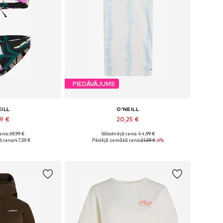
PIEDĀVĀJUMS
EILL
O'NEILL
59 €
20,25 €
na: 69,99 €
Sākotnējā cena: 44,99 €
 XS, S, M, L, XL
Pieejamie izmēri: 34, 36, 38, 40
 cena:
47,59 €
Pēdējā zemākā cena:
21,59 €
-6%
t grozam
Pievienot grozam