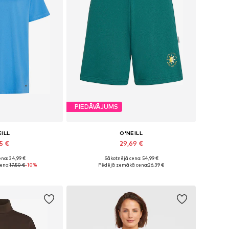
PIEDĀVĀJUMS
EILL
O'NEILL
5 €
29,69 €
na: 34,99 €
Sākotnējā cena: 54,99 €
i: XS, S, M, L
Pieejamie izmēri: 34, 36, 38, 40, 42
ena:
17,50 €
-10%
Pēdējā zemākā cena:
26,39 €
t grozam
Pievienot grozam