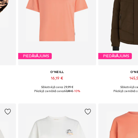
PIEDĀVĀJUMS
PIEDĀVĀJUMS
O'NEILL
O'N
16,19 €
145,
Sākotnējā cena: 29,99 €
Sākotnējā ce
, XXL
Pieejamie izmēri: XS, S, M, L, XL
Pieejamie izmēr
Pēdējā zemākā cena:
17,99 €
-10%
Pēdējā zemākā c
Pievienot grozam
Pievieno