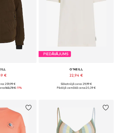
PIEDĀVĀJUMS
EILL
O'NEILL
59 €
22,94 €
na: 259,99 €
Sākotnējā cena: 29,99 €
i: XS, S, M, L
Pieejamie izmēri: XS, S, M, XL
ena:
163,79 €
-11%
Pēdējā zemākā cena:
20,39 €
t grozam
Pievienot grozam