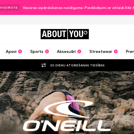
Vasaras izpārdošanas noslēgums: Piedāvājumi ar atlaidi līdz
2
H
49
M
59
S
ABOUT
YOU
Apavi
Sports
Aksesuāri
Streetwear
Pre
30 DIENU ATGRIEŠANAS TIESĪBAS