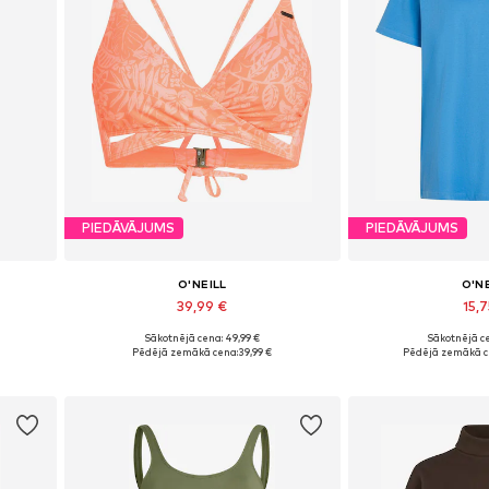
PIEDĀVĀJUMS
PIEDĀVĀJUMS
O'NEILL
O'N
39,99 €
15,7
Sākotnējā cena: 49,99 €
Sākotnējā ce
XL
Pieejamie izmēri: 70, 75, 75, 80, 80
Pieejamie izmēr
Pēdējā zemākā cena:
39,99 €
Pēdējā zemākā c
Pievienot grozam
Pievieno