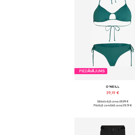
PIEDĀVĀJUMS
O'NEILL
39,19 €
Sākotnējā cena: 69,99 €
Pieejamie izmēri: XS, S, M, L, 
Pēdējā zemākā cena:
39,19 €
Pievienot grozam