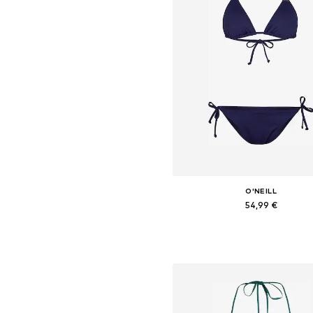
O'NEILL
54,99 €
Pieejamie izmēri: S, M, L, XL, 
Pievienot grozam