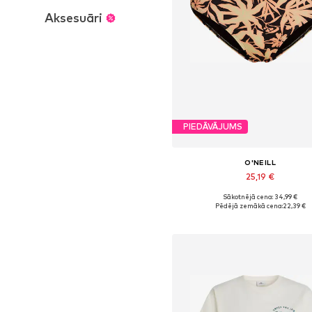
Aksesuāri
PIEDĀVĀJUMS
O'NEILL
25,19 €
Sākotnējā cena: 34,99 €
Pieejamie izmēri: XS, S, M, L, XL
Pēdējā zemākā cena:
22,39 €
Pievienot grozam