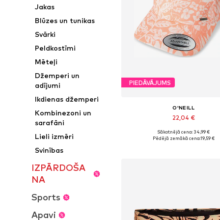
Jakas
Blūzes un tunikas
Svārki
Peldkostīmi
Mēteļi
Džemperi un
PIEDĀVĀJUMS
adījumi
Ikdienas džemperi
O'NEILL
Kombinezoni un
22,04 €
sarafāni
Sākotnējā cena: 34,99 €
Pieejamie izmēri: 55-60
Lieli izmēri
Pēdējā zemākā cena:
19,59 €
Pievienot grozam
Svinības
IZPĀRDOŠA
NA
Sports
Apavi