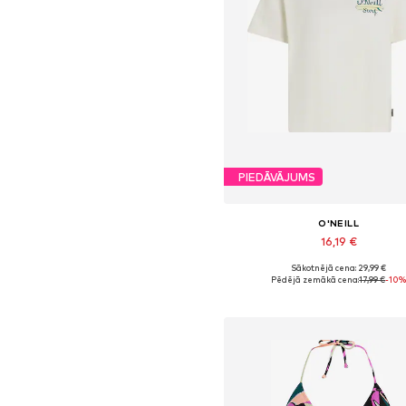
PIEDĀVĀJUMS
O'NEILL
16,19 €
Sākotnējā cena: 29,99 €
Pieejamie izmēri: XS, S, M, L, 
Pēdējā zemākā cena:
17,99 €
-10
Pievienot grozam