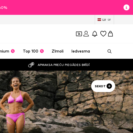
 60%
LV
LV
mium
Top 100
Zīmoli
Iedvesma
APMAKSA PREČU PIEGĀDES BRĪDĪ
SEKOT