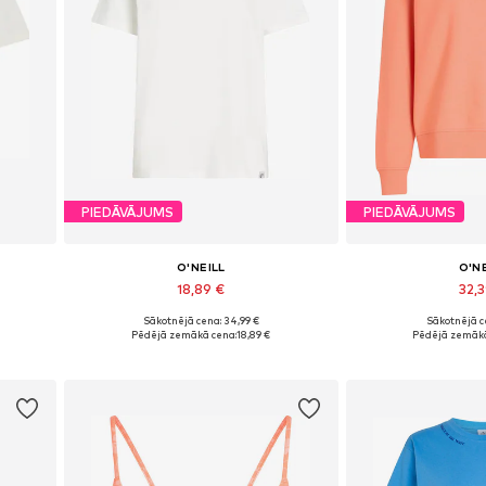
PIEDĀVĀJUMS
PIEDĀVĀJUMS
O'NEILL
O'N
18,89 €
32,
Sākotnējā cena: 34,99 €
Sākotnējā ce
XL
Pieejamie izmēri: XS, S, M, L
Pieejamie izmēri:
%
Pēdējā zemākā cena:
18,89 €
Pēdējā zemākā
Pievienot grozam
Pievieno