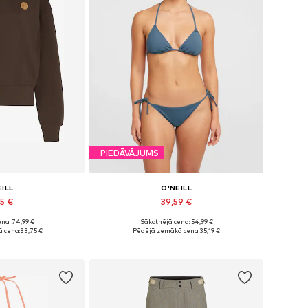
PIEDĀVĀJUMS
EILL
O'NEILL
75 €
39,59 €
na: 74,99 €
Sākotnējā cena: 54,99 €
i: XS, M, L, XL
Pieejamie izmēri: S, M, L, XL, XXL
 cena:
33,75 €
Pēdējā zemākā cena:
35,19 €
t grozam
Pievienot grozam