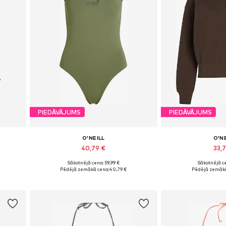
PIEDĀVĀJUMS
PIEDĀVĀJUMS
O'NEILL
O'N
40,79 €
33,
Sākotnējā cena: 59,99 €
Sākotnējā ce
XXL
Pieejamie izmēri: XS, S, M, L, XL, XXL
Pieejamie izmēr
Pēdējā zemākā cena:
40,79 €
Pēdējā zemākā
Pievienot grozam
Pievieno