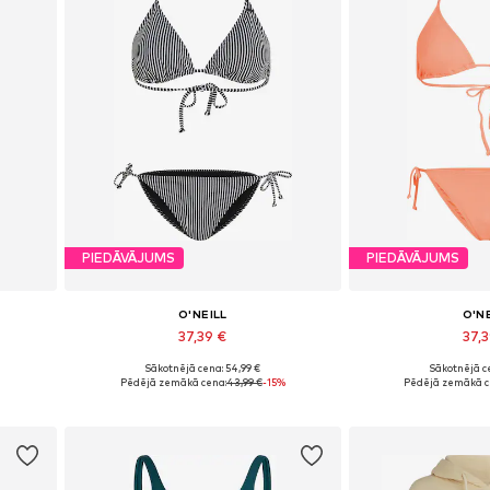
PIEDĀVĀJUMS
PIEDĀVĀJUMS
O'NEILL
O'N
37,39 €
37,
Sākotnējā cena: 54,99 €
Sākotnējā ce
XL
Pieejamie izmēri: XS, S, M, L, XL
Pieejamie izmēri:
Pēdējā zemākā cena:
43,99 €
-15%
Pēdējā zemākā c
Pievienot grozam
Pievieno