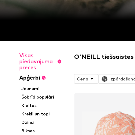
Visas
O'NEILL tiešsaistes 
piedāvājuma
preces
Apģērbi
Cena
Izpārdošan
Jaunumi
Šobrīd populāri
Kleitas
Krekli un topi
Džinsi
Bikses