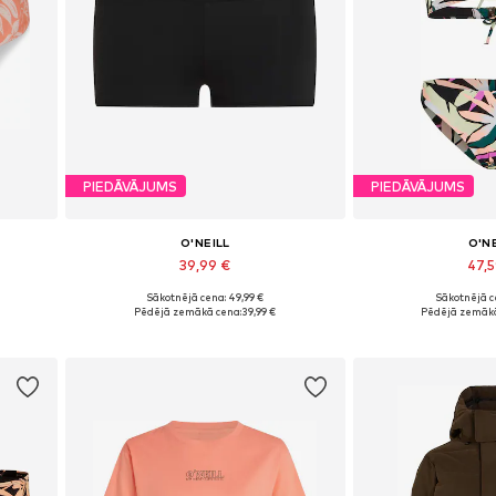
PIEDĀVĀJUMS
PIEDĀVĀJUMS
O'NEILL
O'N
39,99 €
47,
Sākotnējā cena: 49,99 €
Sākotnējā ce
Pieejamie izmēri: S, M, L, XL, XXL
Pieejamie izmēri:
Pēdējā zemākā cena:
39,99 €
Pēdējā zemākā
Pievienot grozam
Pievieno