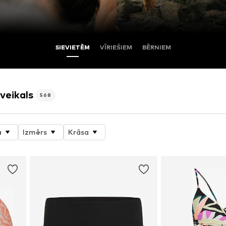
SIEVIETĒM
VĪRIEŠIEM
BĒRNIEM
veikals
568
a
Izmērs
Krāsa