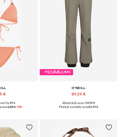
PIEDĀVĀJUMS
EILL
O'NEILL
39 €
89,59 €
na: 54,99 €
Sākotnējā cena: 159,99 €
 XS, S, M, L, XL
Pieejamie izmēri: XS, S, M, L, XL
ena:
43,99 €
-15%
Pēdējā zemākā cena:
89,59 €
t grozam
Pievienot grozam