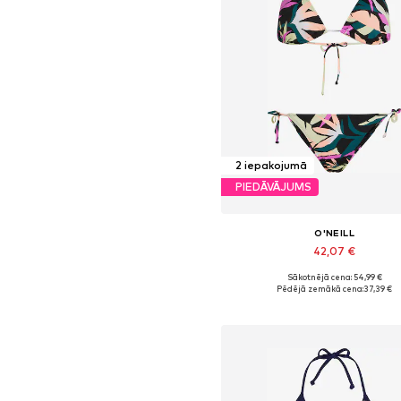
2 iepakojumā
PIEDĀVĀJUMS
O'NEILL
42,07 €
Sākotnējā cena: 54,99 €
Pieejamie izmēri: XS, S, M, L, 
Pēdējā zemākā cena:
37,39 €
Pievienot grozam