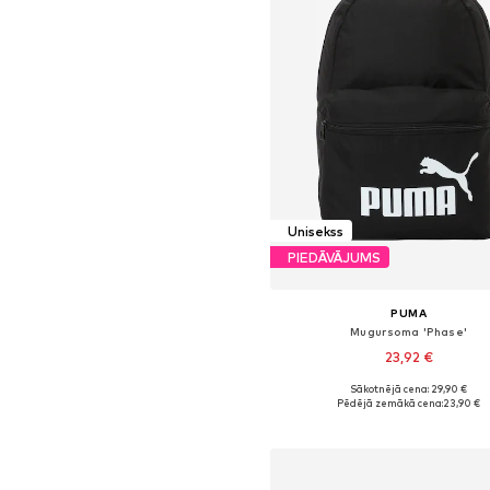
Unisekss
PIEDĀVĀJUMS
PUMA
Mugursoma 'Phase'
23,92 €
Sākotnējā cena: 29,90 €
Pieejamie izmēri: One Size
Pēdējā zemākā cena:
23,90 €
Pievienot grozam