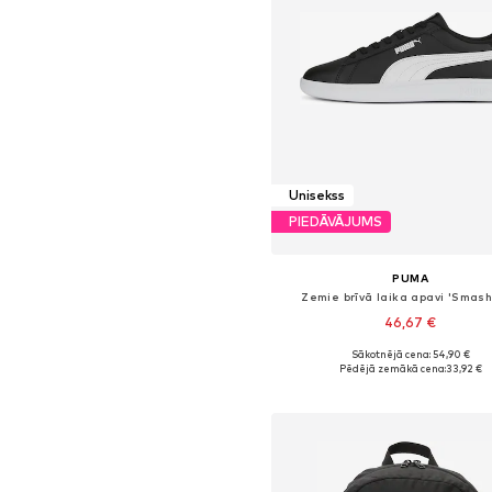
Unisekss
PIEDĀVĀJUMS
PUMA
Zemie brīvā laika apavi 'Smash
46,67 €
+
4
Sākotnējā cena: 54,90 €
Pieejams daudzos izmēros
Pēdējā zemākā cena:
33,92 €
Pievienot grozam