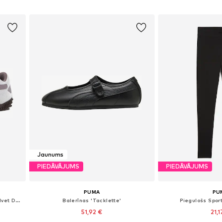
Pievienot grozam
Pievieno
Jaunums
PIEDĀVĀJUMS
PIEDĀVĀJUMS
PUMA
PU
Zemie brīvā laika apavi 'Mostro Velvet Dream'
Balerīnas 'Tacklette'
Piegulošs Sport
51,92 €
21,1