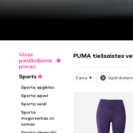
Visas
PUMA tiešsaistes ve
piedāvājuma
preces
Sports
Cena
Izpārdošan
Sporta apģērbs
Sporta apavi
Sporta veidi
Sporta
mugursomas un
somas
Sporta aksesuāri