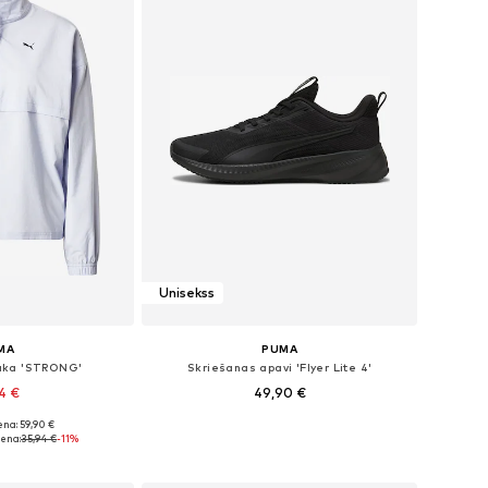
Unisekss
MA
PUMA
jaka 'STRONG'
Skriešanas apavi 'Flyer Lite 4'
74 €
49,90 €
+
1
na: 59,90 €
ēri: XS, M, L
Pieejams daudzos izmēros
ena:
35,94 €
-11%
t grozam
Pievienot grozam