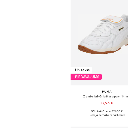
Unisekss
PIEDĀVĀJUMS
PUMA
Zemie brīvā laika apavi 'Kin
37,96 €
Sākotnējā cena: 119,00 €
Pieejams daudzos izmēros
Pēdējā zemākā cena:
37,96 €
Pievienot grozam