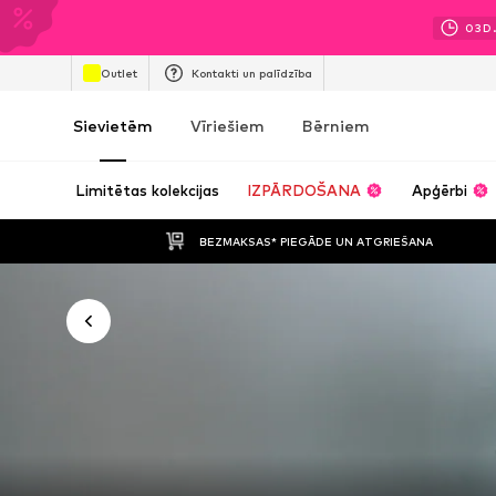
03
D
Outlet
Kontakti un palīdzība
Sievietēm
Vīriešiem
Bērniem
Limitētas kolekcijas
IZPĀRDOŠANA
Apģērbi
BEZMAKSAS* PIEGĀDE UN ATGRIEŠANA