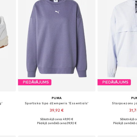
PIEDĀVĀJUMS
PIEDĀVĀJUMS
PUMA
PU
g'
Sportiska tipa džemperis 'Essentials'
Starpsezonu 
39,92 €
31,
Sākotnējā cena: 49,90 €
Sākotnējā ce
Pieejamie izmēri: XS, S, M, L, XL
Pieejamie izm
Pēdējā zemākā cena:
39,92 €
Pēdējā zemākā c
Pievienot grozam
Pievieno