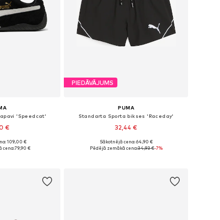
PIEDĀVĀJUMS
MA
PUMA
 apavi 'Speedcat'
Standarta Sporta bikses 'Raceday'
10 €
32,44 €
+
3
na: 109,00 €
Sākotnējā cena: 64,90 €
dzos izmēros
Pieejamie izmēri: XS x Klasisks piegriezums, S x Klasisks piegriezums, M x Klasisks piegriezums, L x Klasisks piegriezums
 cena:
79,90 €
Pēdējā zemākā cena:
34,93 €
-7%
t grozam
Pievienot grozam