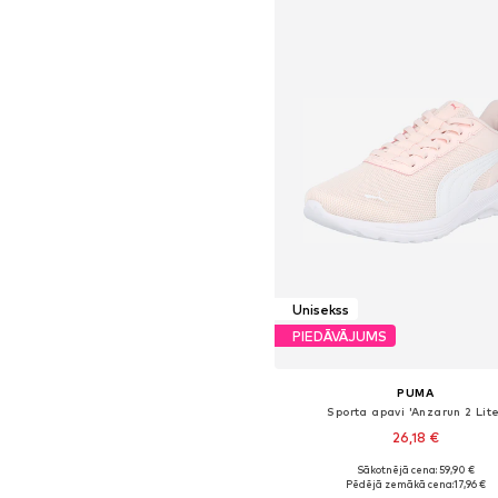
Unisekss
PIEDĀVĀJUMS
PUMA
Sporta apavi 'Anzarun 2 Lite
26,18 €
Sākotnējā cena: 59,90 €
Pieejamie izmēri: 44, 44,5
Pēdējā zemākā cena:
17,96 €