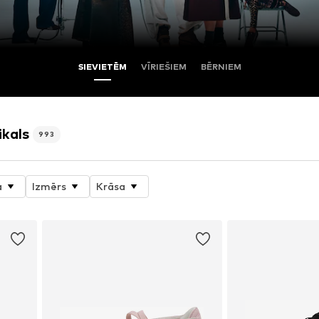
SIEVIETĒM
VĪRIEŠIEM
BĒRNIEM
ikals
993
a
Izmērs
Krāsa