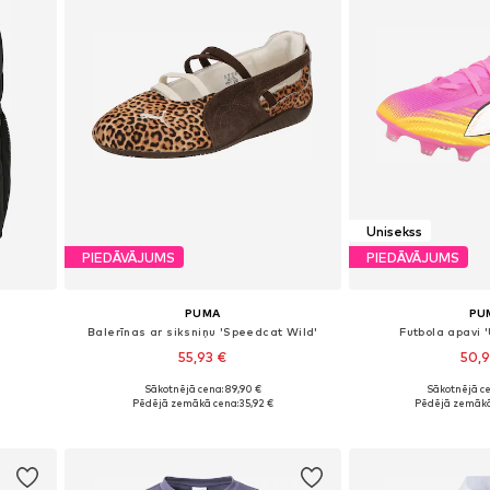
Unisekss
PIEDĀVĀJUMS
PIEDĀVĀJUMS
PUMA
PU
Balerīnas ar siksniņu 'Speedcat Wild'
Futbola apavi '
55,93 €
50,
Sākotnējā cena: 89,90 €
Sākotnējā ce
Pieejams daudzos izmēros
Pieejams dau
Pēdējā zemākā cena:
35,92 €
Pēdējā zemākā
Pievienot grozam
Pievieno