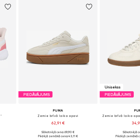
Unisekss
PIEDĀVĀJUMS
PIEDĀVĀJUMS
PUMA
PU
'
Zemie brīvā laika apavi
Zemie brīvā laika apa
62,91 €
34,
Sākotnējā cena: 69,90 €
Sākotnējā ce
Pieejams daudzos izmēros
Pieejams dau
Pēdējā zemākā cena:
43,11 €
Pēdējā zemākā c