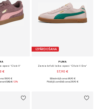
IZPĀRDOŠANA
MA
PUMA
 apavi 'Club II'
Zemie brīvā laika apavi 'Cllub II Era'
93 €
57,90 €
+
2
na: 59,90 €
Sākotnējā cena: 69,90 €
dzos izmēros
Pieejams daudzos izmēros
ena:
47,92 €
-12%
Pēdējā zemākā cena:
29,90 €
t grozam
Pievienot grozam