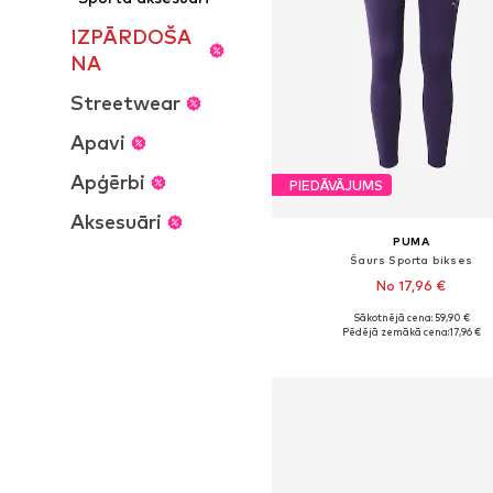
IZPĀRDOŠA
NA
Streetwear
Apavi
Apģērbi
PIEDĀVĀJUMS
Aksesuāri
PUMA
Šaurs Sporta bikses
No 17,96 €
Sākotnējā cena: 59,90 €
Pieejamie izmēri: XS, S, M, L, 
Pēdējā zemākā cena:
17,96 €
Pievienot grozam