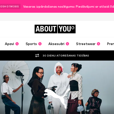
Vasaras izpārdošanas noslēgums: Piedāvājumi ar atlaidi l
.
05
H
01
M
36
S
ABOUT
YOU
Apavi
Sports
Aksesuāri
Streetwear
Pre
30 DIENU ATGRIEŠANAS TIESĪBAS