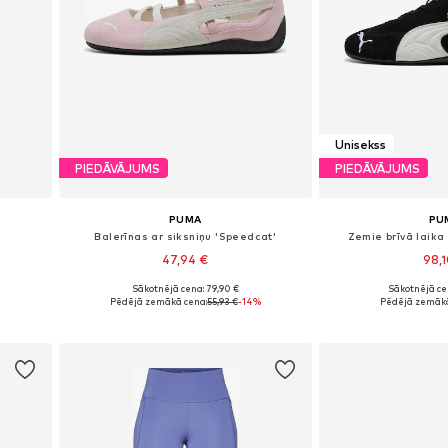
Unisekss
PIEDĀVĀJUMS
PIEDĀVĀJUMS
PUMA
PU
Balerīnas ar siksniņu 'Speedcat'
Zemie brīvā laika
47,94 €
98,
Sākotnējā cena: 79,90 €
Sākotnējā ce
XL
Pieejams daudzos izmēros
Pieejams dau
Pēdējā zemākā cena:
55,93 €
-14%
Pēdējā zemākā
Pievienot grozam
Pievieno