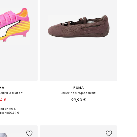
MA
PUMA
Ultra 6 Match'
Balerīnas 'Speedcat'
94 €
99,90 €
na: 84,90 €
dzos izmēros
Pieejams daudzos izmēros
 cena:
50,94 €
t grozam
Pievienot grozam