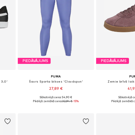
PIEDĀVĀJUMS
PIEDĀVĀJUMS
PUMA
PU
 3.0'
Šaurs Sporta bikses 'Cloudspun'
Zemie brīvā laika
27,89 €
41,
Sākotnējā cena: 54,90 €
Sākotnējā ce
Pieejamie izmēri: XS x Klasisks piegriezums, S x Klasisks piegriezums, M x Klasisks piegriezums, L x Klasisks piegriezums
Pieejams dau
Pēdējā zemākā cena:
32,94 €
-15%
Pēdējā zemākā c
Pievienot grozam
Pievieno