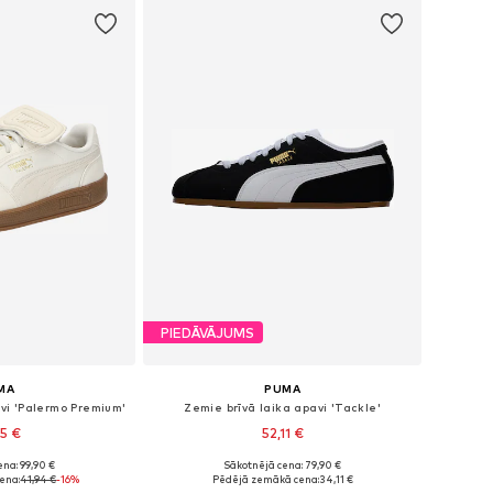
PIEDĀVĀJUMS
MA
PUMA
vi 'Palermo Premium'
Zemie brīvā laika apavi 'Tackle'
95 €
52,11 €
+
3
na: 99,90 €
Sākotnējā cena: 79,90 €
dzos izmēros
Pieejams daudzos izmēros
ena:
41,94 €
-16%
Pēdējā zemākā cena:
34,11 €