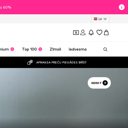
īdz 60%
LV
LV
mium
Top 100
Zīmoli
Iedvesma
APMAKSA PREČU PIEGĀDES BRĪDĪ
SEKOT