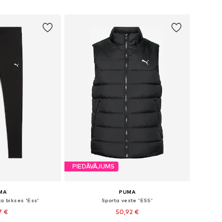
t grozam
Pievienot grozam
PIEDĀVĀJUMS
MA
PUMA
a bikses 'Ess'
Sporta veste 'ESS'
7 €
50,92 €