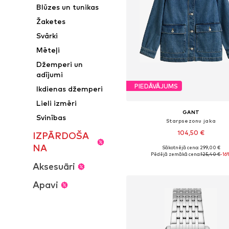
Blūzes un tunikas
Žaketes
Svārki
Mēteļi
Džemperi un
adījumi
PIEDĀVĀJUMS
Ikdienas džemperi
Lieli izmēri
GANT
Svinības
Starpsezonu jaka
104,50 €
IZPĀRDOŠA
NA
Sākotnējā cena: 299,00 €
Pieejamie izmēri: S, M, L
Pēdējā zemākā cena:
125,40 €
-16
Pievienot grozam
Aksesuāri
Apavi