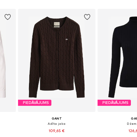
Pievienot grozam
Pievieno
PIEDĀVĀJUMS
PIEDĀVĀJUMS
GANT
GA
Adīta jaka
Džem
109,65 €
126,