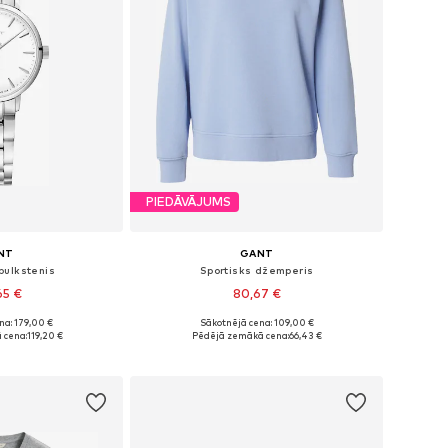
PIEDĀVĀJUMS
NT
GANT
pulkstenis
Sportisks džemperis
65 €
80,67 €
+
3
na: 179,00 €
Sākotnējā cena: 109,00 €
ēri: One Size
Pieejamie izmēri: XS, S, M, L, XL, XXL
 cena:
119,20 €
Pēdējā zemākā cena:
66,43 €
t grozam
Pievienot grozam