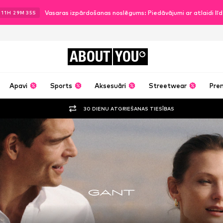
Vasaras izpārdošanas noslēgums: Piedāvājumi ar atlaidi l
11
H
29
M
32
S
ABOUT
YOU
Apavi
Sports
Aksesuāri
Streetwear
Pre
30 DIENU ATGRIEŠANAS TIESĪBAS