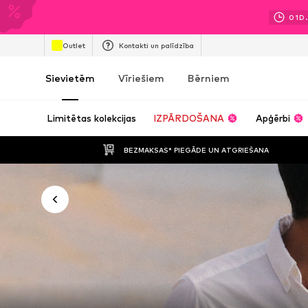
01
D.
Outlet
Kontakti un palīdzība
Sievietēm
Vīriešiem
Bērniem
Limitētas kolekcijas
IZPĀRDOŠANA
Apģērbi
BEZMAKSAS* PIEGĀDE UN ATGRIEŠANA