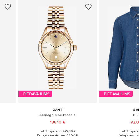
PIEDĀVĀJUMS
PIEDĀVĀJUMS
GANT
GA
Analogais pulkstenis
Bl
188,10 €
92,
Sākotnējā cena: 249,00 €
Sākotnējā ce
Pieejamie izmēri: One Size
Pieejamie izmēri: X
Pēdējā zemākā cena:
177,65 €
Pēdējā zemākā