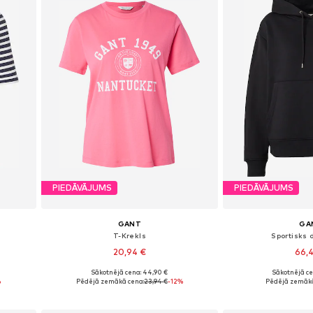
PIEDĀVĀJUMS
PIEDĀVĀJUMS
GANT
GA
T-Krekls
Sportisks 
20,94 €
66,
Sākotnējā cena: 44,90 €
Sākotnējā ce
XL
Pieejamie izmēri: XS, S, M
Pieejamie izmēri: X
%
Pēdējā zemākā cena:
23,94 €
-12%
Pēdējā zemākā
Pievienot grozam
Pievieno