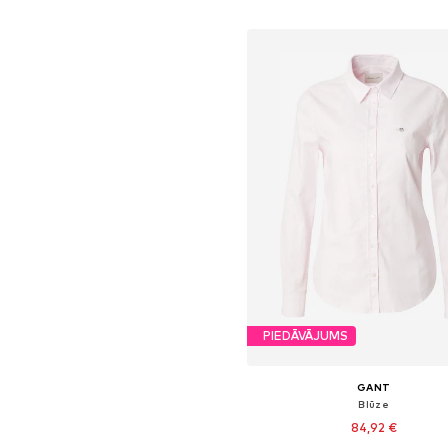
Pievienot grozam
PIEDĀVĀJUMS
GANT
Blūze
84,92 €