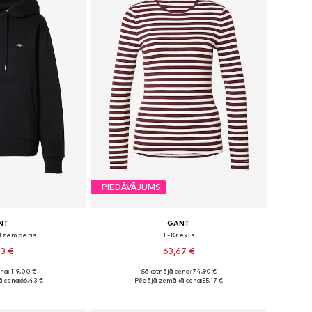
PIEDĀVĀJUMS
NT
GANT
džemperis
T-Krekls
43 €
63,67 €
na: 119,00 €
Sākotnējā cena: 74,90 €
S, S, M, L, XL, XXL
Pieejamie izmēri: XS, S, M, L, XL, XXL
 cena:
66,43 €
Pēdējā zemākā cena:
55,17 €
t grozam
Pievienot grozam