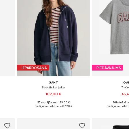
IZPĀRDOŠANA
PIEDĀVĀJUMS
GANT
GA
Sportiska jaka
T-Kr
109,00 €
45,
Sākotnējā cena: 129,00 €
Sākotnējā ce
Pieejamie izmēri: XS, S, M, L, XL
Pieejamie izmēri:
Pēdējā zemākā cena:
87,20 €
Pēdējā zemākā c
Pievienot grozam
Pievieno