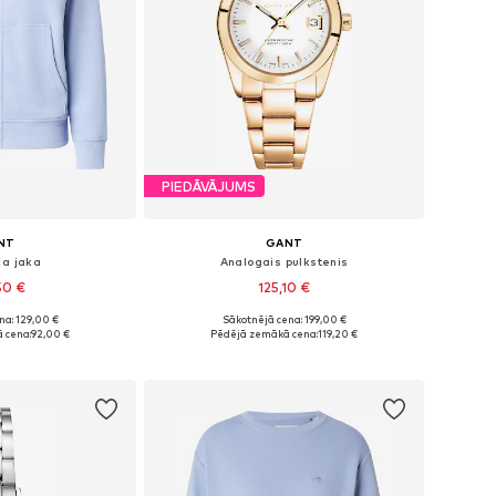
PIEDĀVĀJUMS
NT
GANT
ka jaka
Analogais pulkstenis
50 €
125,10 €
na: 129,00 €
Sākotnējā cena: 199,00 €
 XS, S, M, L, XL
Pieejamie izmēri: One Size
 cena:
92,00 €
Pēdējā zemākā cena:
119,20 €
t grozam
Pievienot grozam