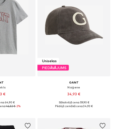
Unisekss
PIEDĀVĀJUMS
NT
GANT
ekls
Naģene
43 €
34,93 €
na: 64,90 €
Sākotnējā cena: 59,90 €
 XS, S, M, L, XL
Pieejamie izmēri: 55-60
ena:
46,32 €
-2%
Pēdējā zemākā cena:
34,93 €
t grozam
Pievienot grozam