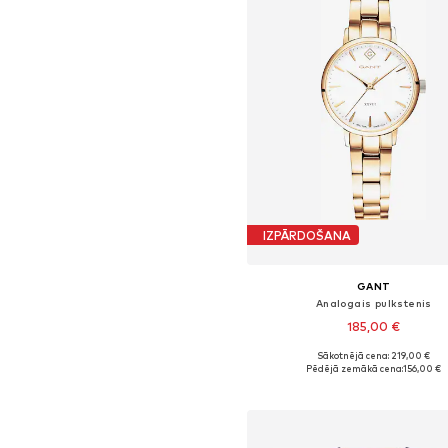
IZPĀRDOŠANA
GANT
Analogais pulkstenis
185,00 €
Sākotnējā cena: 219,00 €
Pieejamie izmēri: One Size
Pēdējā zemākā cena:
156,00 €
Pievienot grozam