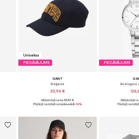
Unisekss
PIEDĀVĀJUMS
PIEDĀVĀJUMS
GANT
GA
Naģene
Analogais 
20,94 €
126,
Sākotnējā cena: 59,90 €
Sākotnējā ce
Pieejamie izmēri: 55-60
Pieejamie izm
Pēdējā zemākā cena:
24,43 €
-14%
Pēdējā zemākā
Pievienot grozam
Pievieno