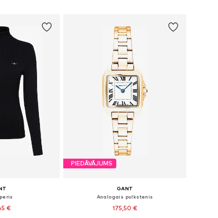
t grozam
Pievienot grozam
PIEDĀVĀJUMS
NT
GANT
peris
Analogais pulkstenis
65 €
175,50 €