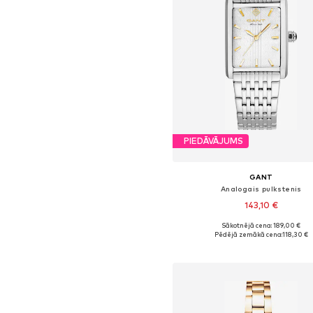
PIEDĀVĀJUMS
GANT
Analogais pulkstenis
143,10 €
Sākotnējā cena: 189,00 €
Pieejamie izmēri: One Size
Pēdējā zemākā cena:
118,30 €
Pievienot grozam