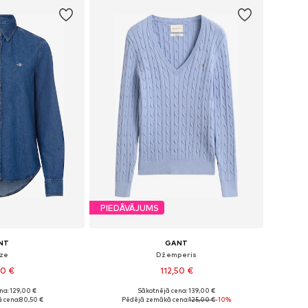
PIEDĀVĀJUMS
NT
GANT
ūze
Džemperis
00 €
112,50 €
na: 129,00 €
Sākotnējā cena: 139,00 €
S, S, M, L, XL, XXL
Pieejamie izmēri: XS, S, M, L, XL, XXL
 cena:
80,50 €
Pēdējā zemākā cena:
125,00 €
-10%