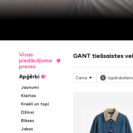
Visas
GANT tiešsaistes vei
piedāvājuma
preces
Apģērbi
Cena
Izpārdošan
Jaunumi
Kleitas
Krekli un topi
Džinsi
Bikses
Jakas