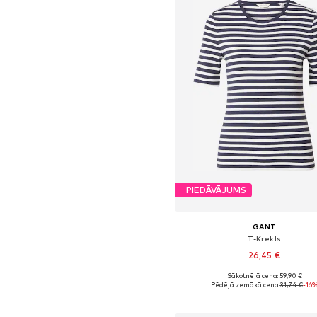
PIEDĀVĀJUMS
GANT
T-Krekls
26,45 €
Sākotnējā cena: 59,90 €
Pieejamie izmēri: XS, S, M, X
Pēdējā zemākā cena:
31,74 €
-16
Pievienot grozam