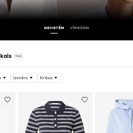
SIEVIETĒM
VĪRIEŠIEM
kals
146
a
Izmērs
Krāsa