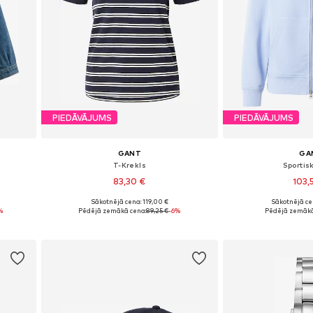
PIEDĀVĀJUMS
PIEDĀVĀJUMS
GANT
GA
T-Krekls
Sportis
83,30 €
103,
Sākotnējā cena: 119,00 €
Sākotnējā ce
Pieejamie izmēri: XS, S, M, L, XL, XXL
Pieejamie izmēri:
%
Pēdējā zemākā cena:
89,25 €
-6%
Pēdējā zemākā
Pievienot grozam
Pievieno