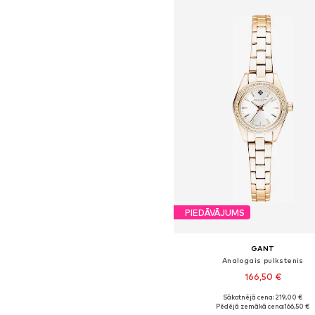
PIEDĀVĀJUMS
GANT
Analogais pulkstenis
166,50 €
Sākotnējā cena: 219,00 €
Pieejamie izmēri: One Size
Pēdējā zemākā cena:
166,50 €