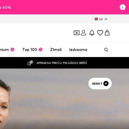
īdz 60%
LV
LV
mium
Top 100
Zīmoli
Iedvesma
APMAKSA PREČU PIEGĀDES BRĪDĪ
SEKOT