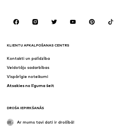
Lieli izmēri
Apģērbs grūtniecēm
Apavi
Sports
Aksesuāri
Premium
APĢĒRBI
KLIENTU APKALPOŠANAS CENTRS
Jaunumi
Šobrīd populāri
Kleitas
Džinsi
Kontakti un palīdzība
Krekli un topi
Bikses
Veidotāju sadarbības
Jakas
Džemperi un adījumi
Vispārīgie noteikumi
Apakšveļa
Blūzes un tunikas
Atsakies no līguma šeit
Mēteļi
Svārki
Peldkostīmi
Ikdienas džemperi
Žaketes
Kombinezoni un sarafāni
DROŠA IEPIRKŠANĀS
Lieli izmēri
Apģērbs grūtniecēm
Svinības
Ekskluzīvi
 Ar mums tavi dati ir drošībā!