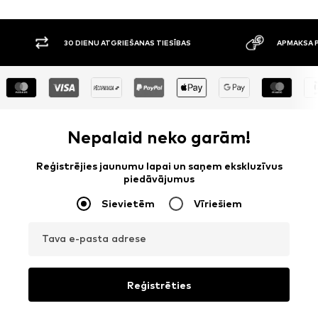
30 DIENU ATGRIEŠANAS TIESĪBAS
APMAKSA P
Nepalaid neko garām!
Reģistrējies jaunumu lapai un saņem ekskluzīvus
piedāvājumus
Sievietēm
Vīriešiem
Tava e-pasta adrese
Reģistrēties