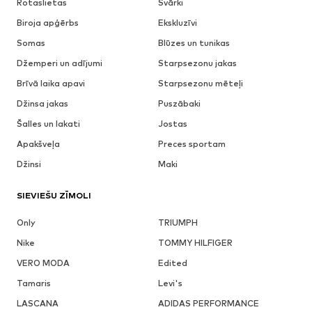
Rotaslietas
Svārki
Biroja apģērbs
Ekskluzīvi
Somas
Blūzes un tunikas
Džemperi un adījumi
Starpsezonu jakas
Brīvā laika apavi
Starpsezonu mēteļi
Džinsa jakas
Puszābaki
Šalles un lakati
Jostas
Apakšveļa
Preces sportam
Džinsi
Maki
SIEVIEŠU ZĪMOLI
Only
TRIUMPH
Nike
TOMMY HILFIGER
VERO MODA
Edited
Tamaris
Levi's
LASCANA
ADIDAS PERFORMANCE