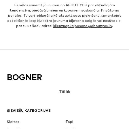
Es vēlos saņemt jaunumus no ABOUT YOU par aktuālajām
tendencēm, piedāvājumiem un kuponiem saskaņā ar
Privātuma
politika
. Tu vari jebkurā laikā atsaukt savu piekrišanu, izmantojot
atteikšanās iespēju katra jaunuma biļetena beigās vai nosūtot e-
pastu uz šādu adresi
klientuapkalposana@aboutyou.lv
.
BOGNER
Tālāk
SIEVIEŠU KATEGORIJAS
Kleitas
Topi