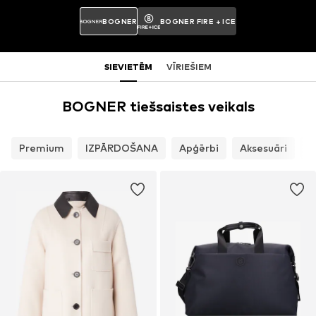
BOGNER
BOGNER FIRE + ICE
SIEVIETĒM
VĪRIEŠIEM
BOGNER tiešsaistes veikals
Premium
IZPĀRDOŠANA
Apģērbi
Aksesuāri
A