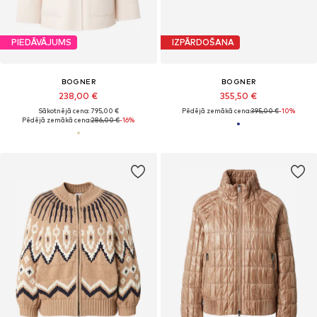
PIEDĀVĀJUMS
IZPĀRDOŠANA
BOGNER
BOGNER
238,00 €
355,50 €
Sākotnējā cena: 795,00 €
Pēdējā zemākā cena:
395,00 €
-10%
Pēdējā zemākā cena:
286,00 €
-16%