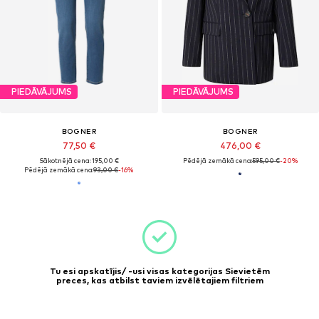
PIEDĀVĀJUMS
PIEDĀVĀJUMS
BOGNER
BOGNER
77,50 €
476,00 €
Sākotnējā cena: 195,00 €
Pēdējā zemākā cena:
595,00 €
-20%
Pēdējā zemākā cena:
93,00 €
-16%
Tu esi apskatījis/ -usi visas kategorijas Sievietēm
preces, kas atbilst taviem izvēlētajiem filtriem