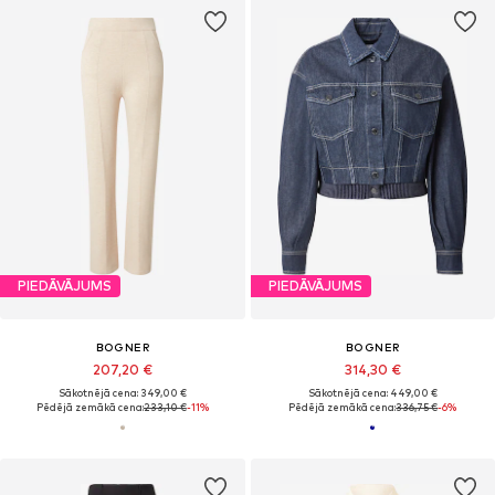
PIEDĀVĀJUMS
PIEDĀVĀJUMS
BOGNER
BOGNER
207,20 €
314,30 €
Sākotnējā cena: 349,00 €
Sākotnējā cena: 449,00 €
Pēdējā zemākā cena:
233,10 €
-11%
Pēdējā zemākā cena:
336,75 €
-6%