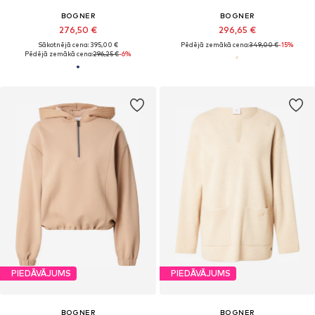
BOGNER
BOGNER
276,50 €
296,65 €
Sākotnējā cena: 395,00 €
Pēdējā zemākā cena:
349,00 €
-15%
Pēdējā zemākā cena:
296,25 €
-6%
PIEDĀVĀJUMS
PIEDĀVĀJUMS
BOGNER
BOGNER