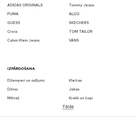
ADIDAS ORIGINALS
Tommy Jeans
PUMA
ALDO
GUESS
SKECHERS
Crocs
TOM TAILOR
Calvin Klein Jeans
VANS
IZPĀRDOŠANA
Džemperi un adījumi
Kleitas
Džinsi
Jakas
Mēteļi
Krekli un topi
Tālāk
Bikses
Apakšveļa
Svārki
Blūzes un tunikas
Ikdienas džemperi
Žaketes
Peldkostīmi
Kombinezoni un sarafāni