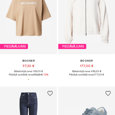
PIEDĀVĀJUMS
PIEDĀVĀJUMS
BOGNER
BOGNER
97,30 €
177,00 €
Sākotnējā cena: 139,00 €
Sākotnējā cena: 495,00 €
Pēdējā zemākā cena:
111,20 €
-12%
Pēdējā zemākā cena:
177,00 €