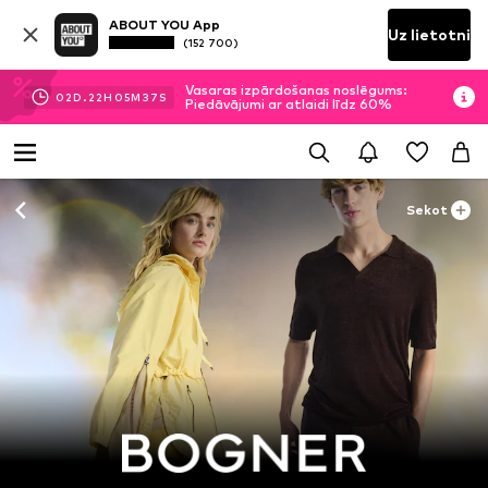
ABOUT YOU App
Uz lietotni
(152 700)
Vasaras izpārdošanas noslēgums:
02
D.
22
H
05
M
36
S
Piedāvājumi ar atlaidi līdz 60%
Sekot