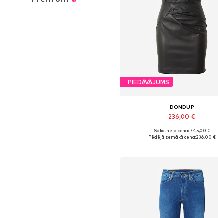
PIEDĀVĀJUMS
DONDUP
236,00 €
Sākotnējā cena: 745,00 €
Pieejamie izmēri: 44
Pēdējā zemākā cena:
236,00 €
Pievienot grozam