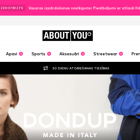
Vasaras izpārdošanas noslēgums: Piedāvājumi ar atlaidi l
.
23
H
01
M
26
S
ABOUT
YOU
Apavi
Sports
Aksesuāri
Streetwear
Pre
30 DIENU ATGRIEŠANAS TIESĪBAS