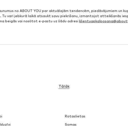
jaunumus no ABOUT YOU par aktuālajām tendencēm, piedāvājumiem un ku
. Tu vari jebkurā laikā atsaukt savu piekrišanu, izmantojot atteikšanās ie
ena beigās vai nosūtot e-pastu uz šādu adresi
klientuapkalposana@abouty
Tālāk
pi
Rotaslietas
kluzīvi
Somas