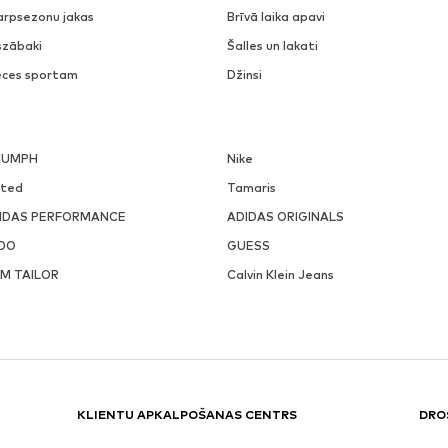
arpsezonu jakas
Brīvā laika apavi
szābaki
Šalles un lakati
eces sportam
Džinsi
IUMPH
Nike
ited
Tamaris
IDAS PERFORMANCE
ADIDAS ORIGINALS
DO
GUESS
M TAILOR
Calvin Klein Jeans
KLIENTU APKALPOŠANAS CENTRS
DRO