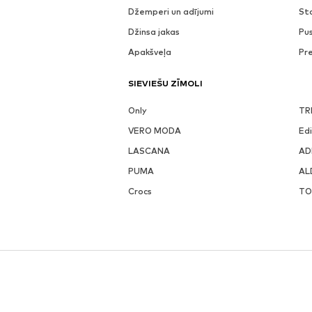
Džemperi un adījumi
St
Džinsa jakas
Pu
Apakšveļa
Pr
SIEVIEŠU ZĪMOLI
Only
TR
VERO MODA
Ed
LASCANA
AD
PUMA
AL
Crocs
TO