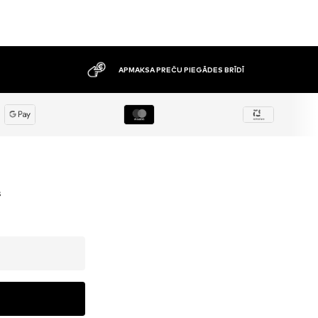
APMAKSA PREČU PIEGĀDES BRĪDĪ
s