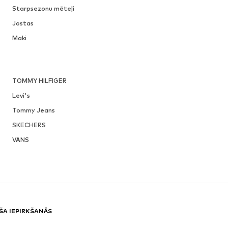
Starpsezonu mēteļi
Jostas
Maki
TOMMY HILFIGER
Levi's
Tommy Jeans
SKECHERS
VANS
ŠA IEPIRKŠANĀS