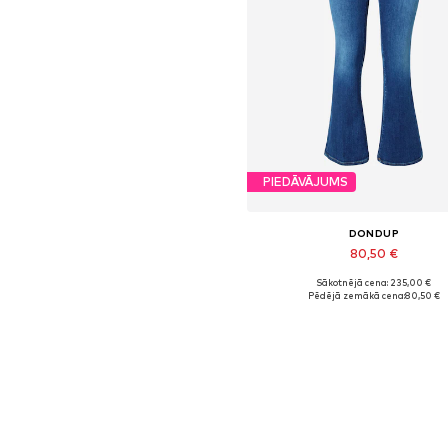
PIEDĀVĀJUMS
DONDUP
80,50 €
Sākotnējā cena: 235,00 €
Pieejamie izmēri: 25
Pēdējā zemākā cena:
80,50 €
Pievienot grozam