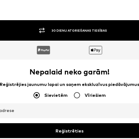
30 DIENU ATGRIEŠANAS TIESĪBAS
Nepalaid neko garām!
Reģistrējies jaunumu lapai un saņem ekskluzīvus piedāvājumu
Sievietēm
Vīriešiem
adrese
Reģistrēties