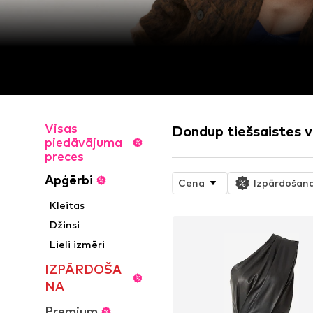
Visas
Dondup tiešsaistes v
piedāvājuma
preces
Apģērbi
Cena
Izpārdošan
Kleitas
Džinsi
Lieli izmēri
IZPĀRDOŠA
NA
Premium