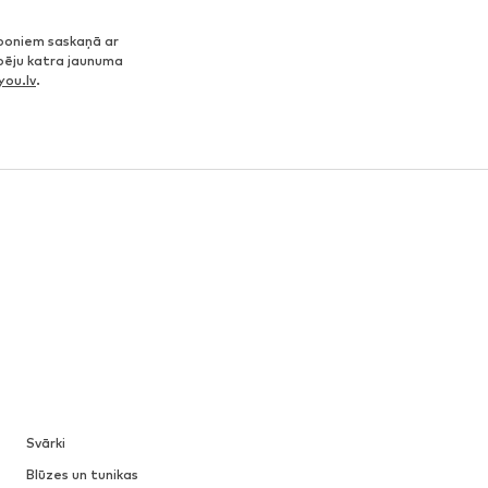
poniem saskaņā ar
spēju katra jaunuma
ou.lv
.
Svārki
Blūzes un tunikas