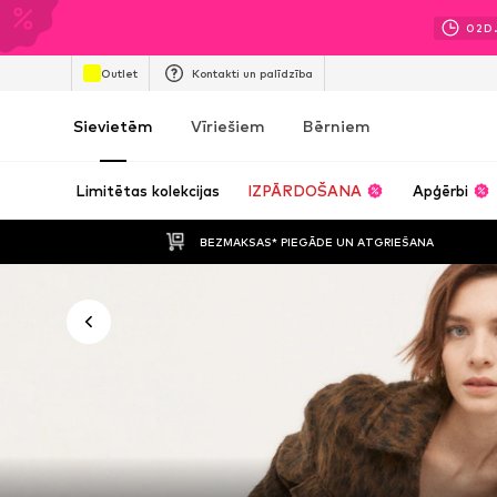
02
D
Outlet
Kontakti un palīdzība
Sievietēm
Vīriešiem
Bērniem
Limitētas kolekcijas
IZPĀRDOŠANA
Apģērbi
BEZMAKSAS* PIEGĀDE UN ATGRIEŠANA