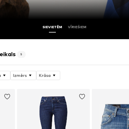
SIEVIETĒM
VĪRIEŠIEM
eikals
5
a
Izmērs
Krāsa