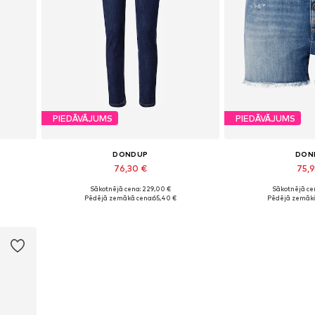
PIEDĀVĀJUMS
PIEDĀVĀJUMS
DONDUP
DON
76,30 €
75,
Sākotnējā cena: 229,00 €
Sākotnējā ce
Pieejamie izmēri: 25, 30
Pieejamie iz
Pēdējā zemākā cena:
65,40 €
Pēdējā zemākā
Pievienot grozam
Pievieno