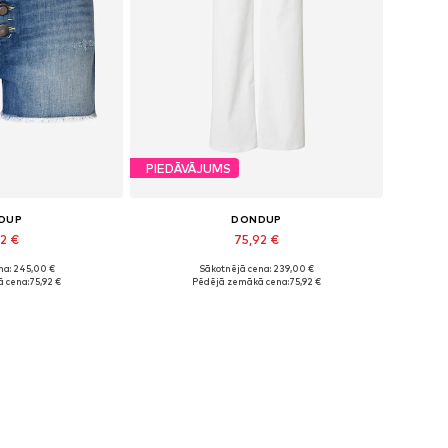
PIEDĀVĀJUMS
DUP
DONDUP
92 €
75,92 €
na: 245,00 €
Sākotnējā cena: 239,00 €
mēri: 25, 27
Pieejamie izmēri: 24
 cena:
75,92 €
Pēdējā zemākā cena:
75,92 €
t grozam
Pievienot grozam