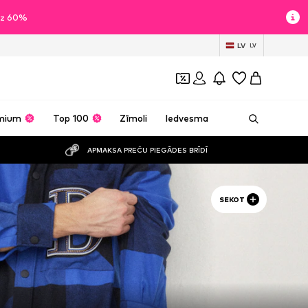
īdz 60%
LV
LV
mium
Top 100
Zīmoli
Iedvesma
APMAKSA PREČU PIEGĀDES BRĪDĪ
SEKOT