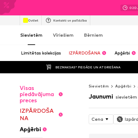
02
D
Outlet
Kontakti un palīdzība
Sievietēm
Vīriešiem
Bērniem
Limitētas kolekcijas
IZPĀRDOŠANA
Apģērbi
BEZMAKSAS* PIEGĀDE UN ATGRIEŠANA
Sievietēm
Apģērbi
Visas
piedāvājuma
Jaunumi
sievietēm
preces
IZPĀRDOŠA
NA
Cena
Izpār
Apģērbi