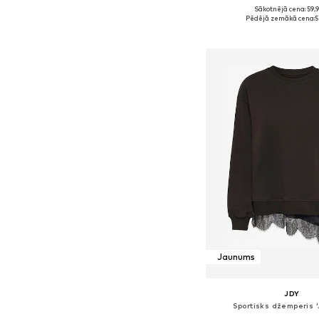
+
2
Sākotnējā cena: 59,
Pieejamie izmēri: XS, S,
Pēdējā zemākā cena:
5
Pievienot gr
Jaunums
JDY
Sportisks džemperis '