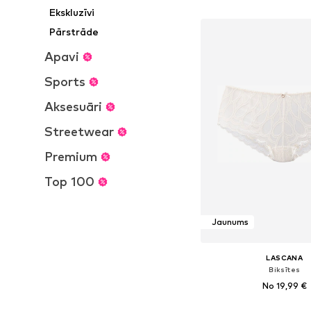
Pievienot gr
Ekskluzīvi
Pārstrāde
Apavi
Sports
Aksesuāri
Streetwear
Premium
Top 100
Jaunums
LASCANA
Biksītes
No 19,99 €
+
2
Pieejams daudzos i