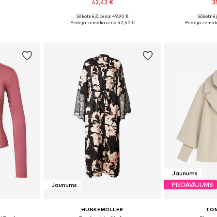
42,42 €
3
Sākotnējā cena: 49,90 €
Sākotnēj
S, M, L
Pieejams daudzos izmēros
Pieejamie izmēri
Pēdējā zemākā cena:
42,42 €
Pēdējā zemāk
ozam
Pievienot grozam
Pievie
Jaunums
Jaunums
PIEDĀVĀJUMS
HUNKEMÖLLER
TOM