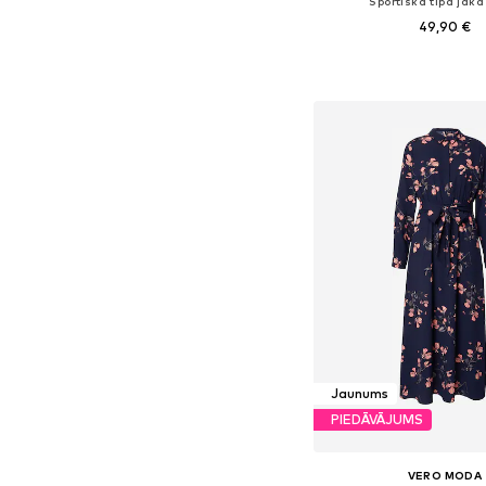
Sportiska tipa jaka
49,90 €
Pieejamie izmēri: XS, S,
Pievienot gr
Jaunums
PIEDĀVĀJUMS
VERO MODA