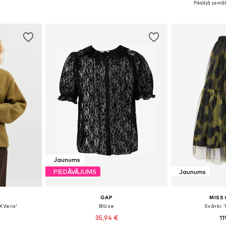
Pēdējā zemāk
ozam
Pievienot grozam
Pievie
Jaunums
PIEDĀVĀJUMS
Jaunums
GAP
MISS
XVera'
Blūze
Svārki 
35,94 €
11