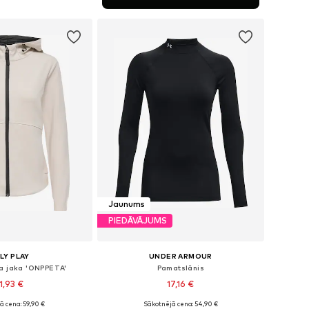
not grozam
Jaunums
PIEDĀVĀJUMS
LY PLAY
UNDER ARMOUR
pa jaka 'ONPPETA'
Pamatslānis
1,93 €
17,16 €
ā cena: 59,90 €
Sākotnējā cena: 54,90 €
ri: XS, S, M, L, XL
Pieejamie izmēri: XS, S, M, XL