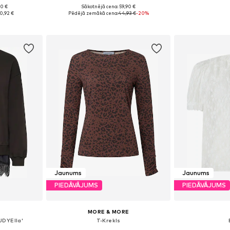
90 €
Sākotnējā cena: 59,90 €
 M, L, XL
Pieejamie izmēri: XS, S, M, L, XL, XXL
Pieejamie izmēr
0,92 €
Pēdējā zemākā cena:
44,93 €
-20%
ozam
Pievienot grozam
Pievie
Jaunums
Jaunums
PIEDĀVĀJUMS
PIEDĀVĀJUMS
MORE & MORE
JDYElla'
T-Krekls