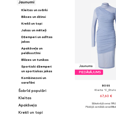
Jaunumi
Kleitas un svārki
Bikses un džinsi
Krekli un topi
Jakas un mēteļi
Džemperi un adītas
jakas
Apakšveļa un
peldkostīmi
Blūzes un tunikas
Jaunums
Sportiski džemperi
un sportiskas jakas
PIEDĀVĀJUMS
Kombinezoni un
sarafāni
BOSS
Kleita 'C_Etuli
Šobrīd populāri
67,60 €
Kleitas
Sākotnējā cena: 199,
Apakšveļa
Pieejamie izmēri: 34, 36,
Pēdējā zemākā cena:
119,
Pievienot gr
Krekli un topi