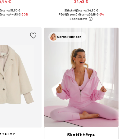
5,94 €
24,43 €
ā cena: 59,90 €
Sākotnējā cena: 34,90 €
: XS, S, M, L, XL, XXL
Pieejams daudzos izmēros
ā cena:
44,93 €
-20%
Pēdējā zemākā cena:
26,18 €
-6%
not grozam
Pievienot grozam
Sarah Harrison
Skatīt tērpu
 TAILOR