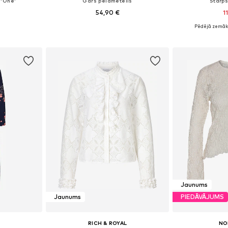
 'One'
Garš peldmētelis
Starp
54,90 €
1
Pēdējā zemāk
 M, L, XL
Pieejamie izmēri: XS-S, M-L, XL-XXL
Pieejamie izmēri
ozam
Pievienot grozam
Pievie
Jaunums
Jaunums
PIEDĀVĀJUMS
RICH & ROYAL
NO