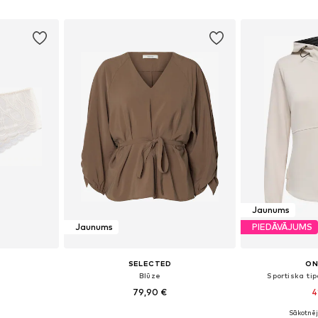
ozam
Pievienot grozam
Pievie
Jaunums
Jaunums
PIEDĀVĀJUMS
SELECTED
ON
Blūze
Sportiska ti
79,90 €
4
Sākotnēj
zmēros
Pieejamie izmēri: S, M, L
Pieejamie izmē