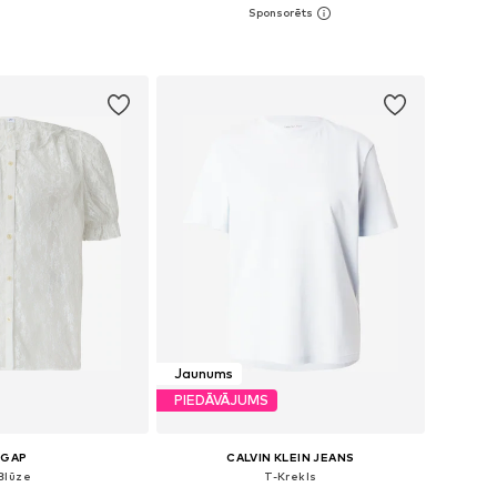
i: 34, 36, 38, 40, 42
Pieejamie izmēri: XS, S, M, L, XL
not grozam
Pievienot grozam
Jaunums
PIEDĀVĀJUMS
GAP
CALVIN KLEIN JEANS
Blūze
T-Krekls