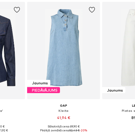
Jaunums
PIEDĀVĀJUMS
Jaunums
GAP
L
a'
Kleita
Platas 
41,94 €
8
90 €
Sākotnējā cena: 69,90 €
 M, L, XL
Pieejamie izmēri: 36, 38, 40, 44
Pieejams 
1,92 €
Pēdējā zemākā cena:
52,43 €
-20%