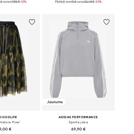
ā cena:
47,92 €
-12%
Pēdējā zemākā cena:
22,45 €
-23%
not grozam
Pievienot grozam
Jaunums
 GOODLIFE
ADIDAS PERFORMANCE
'Nature Flow'
Sporta jaka
9,00 €
69,90 €