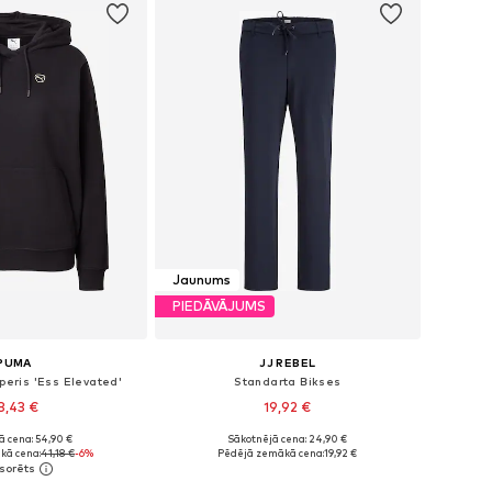
Jaunums
PIEDĀVĀJUMS
PUMA
JJ REBEL
peris 'Ess Elevated'
Standarta Bikses
8,43 €
19,92 €
ā cena: 54,90 €
Sākotnējā cena: 24,90 €
ri: XS, S, M, L, XL
Pieejamie izmēri: 34, 36, 38, 40, 42
kā cena:
41,18 €
-6%
Pēdējā zemākā cena:
19,92 €
not grozam
Pievienot grozam