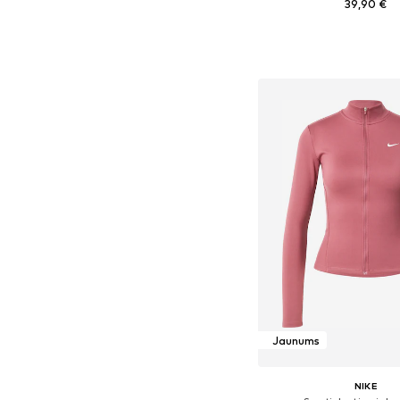
39,90 €
Pieejamie izmēri: XS, 
Pievienot gr
Jaunums
NIKE