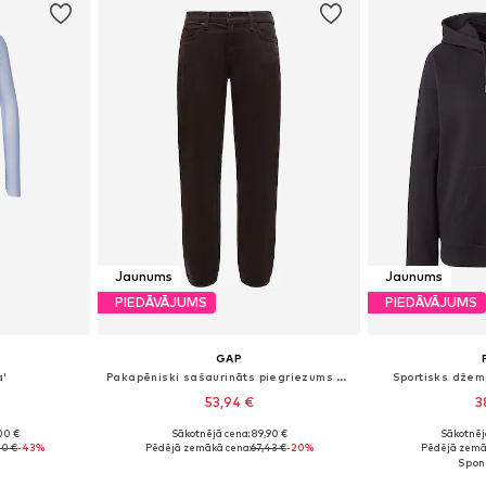
Jaunums
Jaunums
PIEDĀVĀJUMS
PIEDĀVĀJUMS
GAP
a'
Pakapēniski sašaurināts piegriezums Džinsi
Sportisks džem
53,94 €
3
00 €
Sākotnējā cena: 89,90 €
Sākotnēj
 38, 40, 42
Pieejams daudzos izmēros
Pieejamie izmē
40 €
-43%
Pēdējā zemākā cena:
67,43 €
-20%
Pēdējā zemā
ozam
Pievienot grozam
Pievie