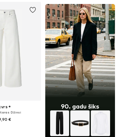
90. gadu šiks
EVI'S ®
staras Džinsi
9,90 €
+
2
daudzos izmēros