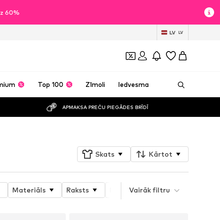
īdz 60%
LV
LV
mium
Top 100
Zīmoli
Iedvesma
APMAKSA PREČU PIEGĀDES BRĪDĪ
Skats
Kārtot
Materiāls
Raksts
Produkta īpašības
Vairāk filtru
Style