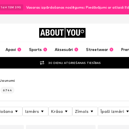
Vasaras izpārdošanas noslēgums: Piedāvājumi ar atlaidi l
.
14
H
15
M
37
S
ABOUT
YOU
Apavi
Sports
Aksesuāri
Streetwear
Pre
30 DIENU ATGRIEŠANAS TIESĪBAS
Jaunumi
6744
došana
Izmērs
Krāsa
Zīmols
Īpaši izmēri