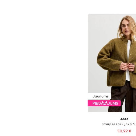
Pievienot gr
Jaunums
PIEDĀVĀJUMS
JJXX
Starpsezonu jaka 'J
50,92 €