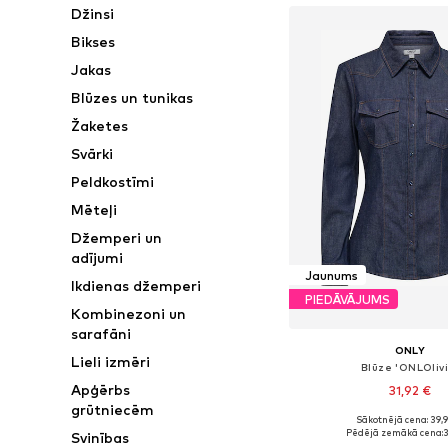
Džinsi
Bikses
Jakas
Blūzes un tunikas
Žaketes
Svārki
Peldkostīmi
Mēteļi
Džemperi un
adījumi
Jaunums
Ikdienas džemperi
PIEDĀVĀJUMS
Kombinezoni un
sarafāni
ONLY
Lieli izmēri
Blūze 'ONLOlivi
Apģērbs
31,92 €
grūtniecēm
Sākotnējā cena: 39,
Pieejamie izmēri: XS, S,
Pēdējā zemākā cena:
3
Svinības