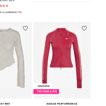
sezonu jaka
18,15 €
ā cena:
139,00 €
-15%
: XS, S, M, L, XL, XXL
not grozam
Jaunums
PIEDĀVĀJUMS
ISY MAY
ADIDAS PERFORMANCE