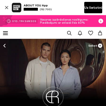
ABOUT YOU App
Uz lietotni
(152 700)
Vasaras izpārdošanas noslēgums:
01
D.
19
H
36
M
29
S
Piedāvājumi ar atlaidi līdz 60%
Sekot