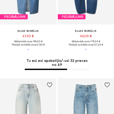
PIEDĀVĀJUMS
PIEDĀVĀJUMS
ELIAS RUMELIS
ELIAS RUMELIS
47,92 €
143,10 €
Sākotnējā cena: 159,00 €
Sākotnējā cena: 179,00 €
Pēdējā zemākā cena:
47,92 €
Pēdējā zemākā cena:
127,20 €
Tu esi esi apskatījis/-usi 32 preces
no 49