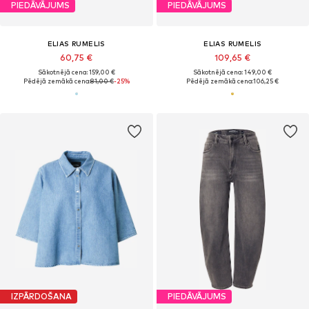
PIEDĀVĀJUMS
PIEDĀVĀJUMS
ELIAS RUMELIS
ELIAS RUMELIS
60,75 €
109,65 €
Sākotnējā cena: 159,00 €
Sākotnējā cena: 149,00 €
Pēdējā zemākā cena:
81,00 €
-25%
Pēdējā zemākā cena:
106,25 €
IZPĀRDOŠANA
PIEDĀVĀJUMS