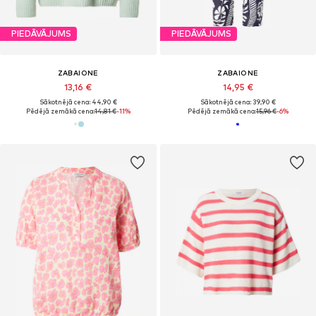
PIEDĀVĀJUMS
PIEDĀVĀJUMS
ZABAIONE
ZABAIONE
13,16 €
14,95 €
Sākotnējā cena: 44,90 €
Sākotnējā cena: 39,90 €
Pēdējā zemākā cena:
14,81 €
-11%
Pēdējā zemākā cena:
15,96 €
-6%