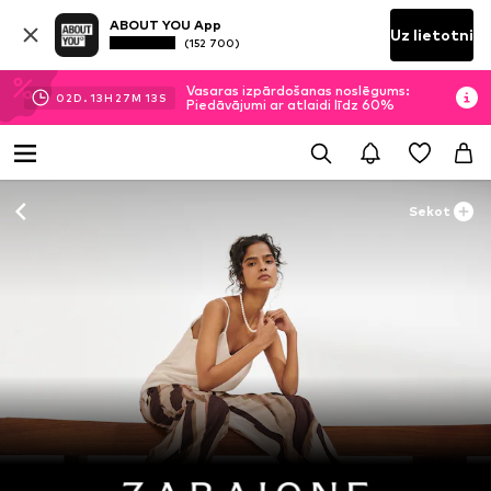
ABOUT YOU App
Uz lietotni
(152 700)
Vasaras izpārdošanas noslēgums:
02
D.
13
H
27
M
12
S
Piedāvājumi ar atlaidi līdz 60%
Sekot