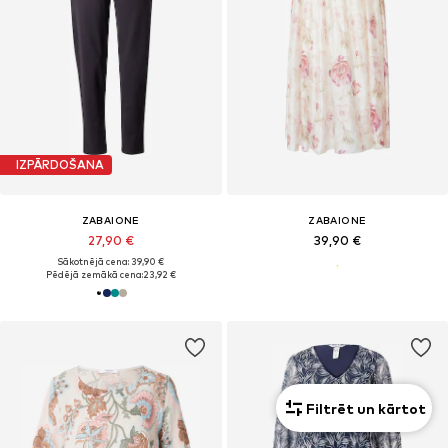
IZPĀRDOŠANA
ZABAIONE
ZABAIONE
27,90 €
39,90 €
Sākotnējā cena: 39,90 €
Pēdējā zemākā cena:
23,92 €
Filtrēt un kārtot