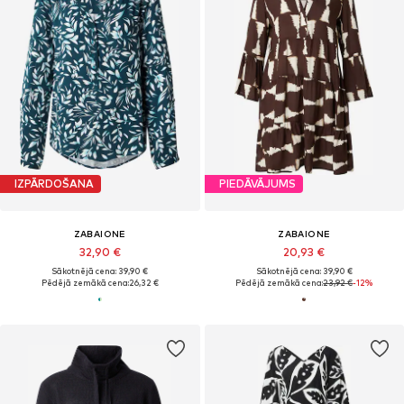
IZPĀRDOŠANA
PIEDĀVĀJUMS
ZABAIONE
ZABAIONE
32,90 €
20,93 €
Sākotnējā cena: 39,90 €
Sākotnējā cena: 39,90 €
Pēdējā zemākā cena:
26,32 €
Pēdējā zemākā cena:
23,92 €
-12%