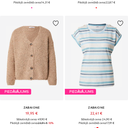
Pēdējā zemākā cena:
14,31 €
Pēdējā zemākā cena:
22,87 €
PIEDĀVĀJUMS
PIEDĀVĀJUMS
ZABAIONE
ZABAIONE
19,95 €
22,41 €
Sākotnējā cena: 49,90 €
Sākotnējā cena: 24,90 €
Pēdējā zemākā cena:
23,94 €
-16%
Pēdējā zemākā cena:
17,91 €