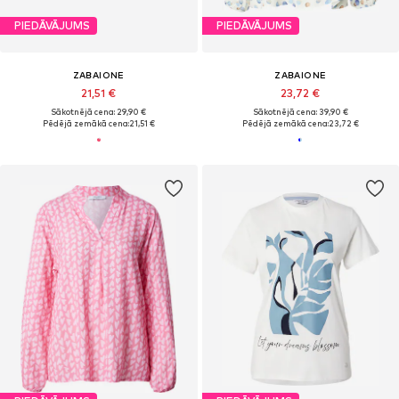
PIEDĀVĀJUMS
PIEDĀVĀJUMS
ZABAIONE
ZABAIONE
21,51 €
23,72 €
Sākotnējā cena: 29,90 €
Sākotnējā cena: 39,90 €
Pēdējā zemākā cena:
21,51 €
Pēdējā zemākā cena:
23,72 €