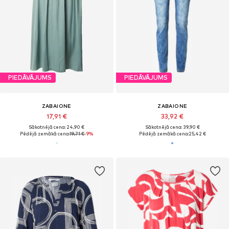
PIEDĀVĀJUMS
PIEDĀVĀJUMS
ZABAIONE
ZABAIONE
17,91 €
33,92 €
Sākotnējā cena: 24,90 €
Sākotnējā cena: 39,90 €
Pēdējā zemākā cena:
19,71 €
-9%
Pēdējā zemākā cena:
25,42 €