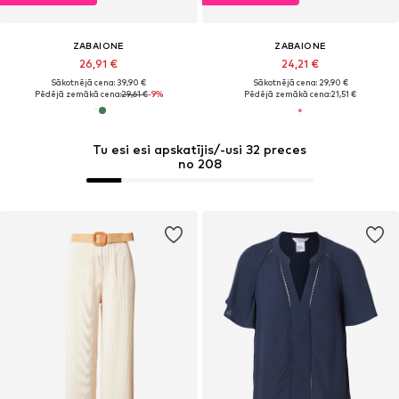
ZABAIONE
ZABAIONE
26,91 €
24,21 €
Sākotnējā cena: 39,90 €
Sākotnējā cena: 29,90 €
Pēdējā zemākā cena:
29,61 €
-9%
Pēdējā zemākā cena:
21,51 €
Tu esi esi apskatījis/-usi 32 preces
no 208