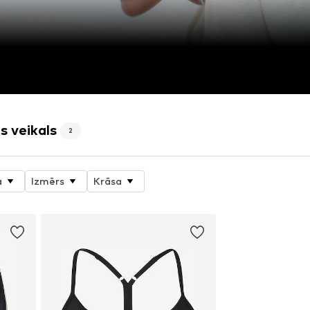
s veikals
2
a
Izmērs
Krāsa