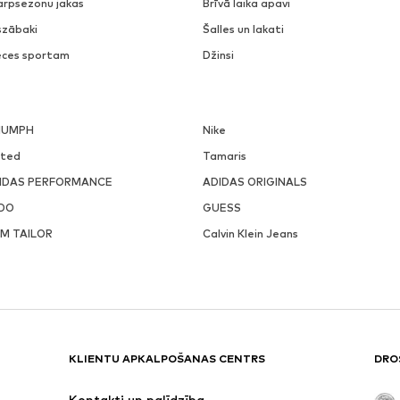
arpsezonu jakas
Brīvā laika apavi
szābaki
Šalles un lakati
eces sportam
Džinsi
IUMPH
Nike
ited
Tamaris
IDAS PERFORMANCE
ADIDAS ORIGINALS
DO
GUESS
M TAILOR
Calvin Klein Jeans
KLIENTU APKALPOŠANAS CENTRS
DRO
Kontakti un palīdzība