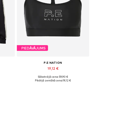
PIEDĀVĀJUMS
P.E NATION
19,12 €
Sākotnējā cena: 59,90 €
Pieejamie izmēri: XS
Pēdējā zemākā cena:
19,12 €
Pievienot grozam