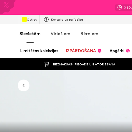
02
D
Outlet
Kontakti un palīdzība
Sievietēm
Vīriešiem
Bērniem
Limitētas kolekcijas
IZPĀRDOŠANA
Apģērbi
BEZMAKSAS* PIEGĀDE UN ATGRIEŠANA