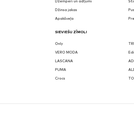
Džemperi un adījumi
St
Džinsa jakas
Pu
Apakšveļa
Pr
SIEVIEŠU ZĪMOLI
Only
TR
VERO MODA
Ed
LASCANA
AD
PUMA
AL
Crocs
TO