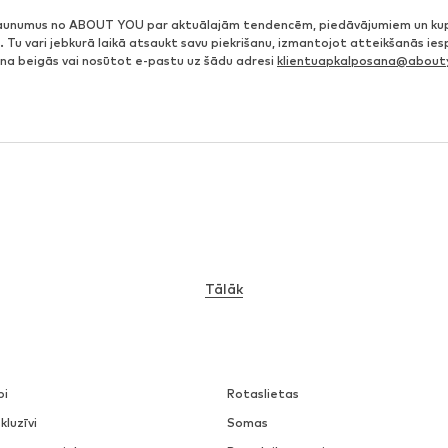
jaunumus no ABOUT YOU par aktuālajām tendencēm, piedāvājumiem un ku
. Tu vari jebkurā laikā atsaukt savu piekrišanu, izmantojot atteikšanās ie
ena beigās vai nosūtot e-pastu uz šādu adresi
klientuapkalposana@abouty
Tālāk
pi
Rotaslietas
kluzīvi
Somas