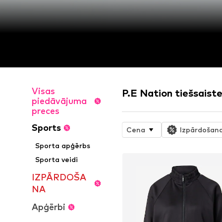
Visas
P.E Nation tiešsaiste
piedāvājuma
preces
Sports
Cena
Izpārdošan
Sporta apģērbs
Sporta veidi
IZPĀRDOŠA
NA
Apģērbi