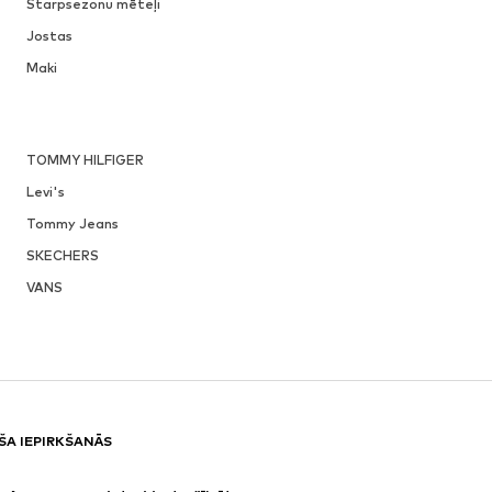
Starpsezonu mēteļi
Jostas
Maki
TOMMY HILFIGER
Levi's
Tommy Jeans
SKECHERS
VANS
ŠA IEPIRKŠANĀS