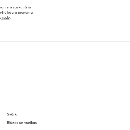
poniem saskaņā ar
spēju katra jaunuma
ou.lv
.
Svārki
Blūzes un tunikas