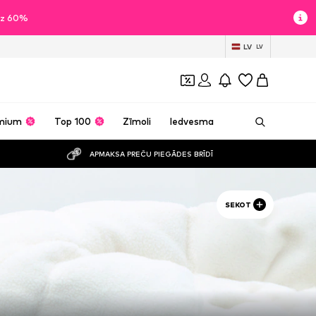
īdz 60%
LV
LV
mium
Top 100
Zīmoli
Iedvesma
APMAKSA PREČU PIEGĀDES BRĪDĪ
SEKOT