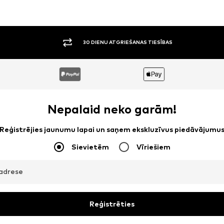
30 DIENU ATGRIEŠANAS TIESĪBAS
Nepalaid neko garām!
Reģistrējies jaunumu lapai un saņem ekskluzīvus piedāvājumu
Sievietēm
Vīriešiem
adrese
Reģistrēties