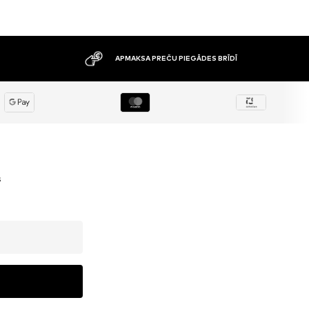
APMAKSA PREČU PIEGĀDES BRĪDĪ
s