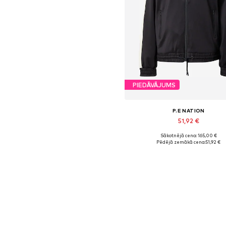
PIEDĀVĀJUMS
P.E NATION
51,92 €
Sākotnējā cena: 165,00 €
Pieejamie izmēri: S, L
Pēdējā zemākā cena:
51,92 €
Pievienot grozam