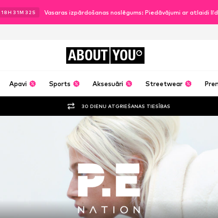
Vasaras izpārdošanas noslēgums: Piedāvājumi ar atlaidi l
.
18
H
31
M
30
S
ABOUT
YOU
Apavi
Sports
Aksesuāri
Streetwear
Pre
30 DIENU ATGRIEŠANAS TIESĪBAS