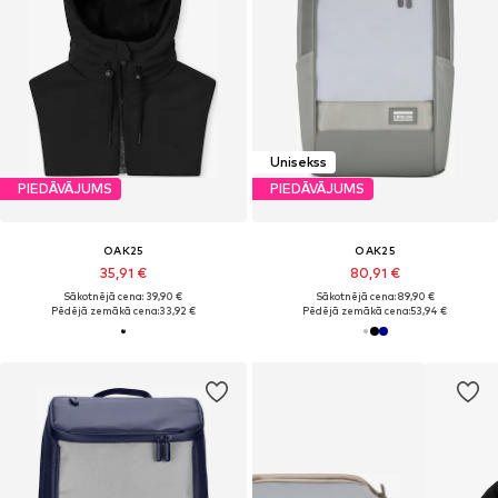
Unisekss
PIEDĀVĀJUMS
PIEDĀVĀJUMS
OAK25
OAK25
35,91 €
80,91 €
Sākotnējā cena: 39,90 €
Sākotnējā cena: 89,90 €
Pēdējā zemākā cena:
33,92 €
Pēdējā zemākā cena:
53,94 €