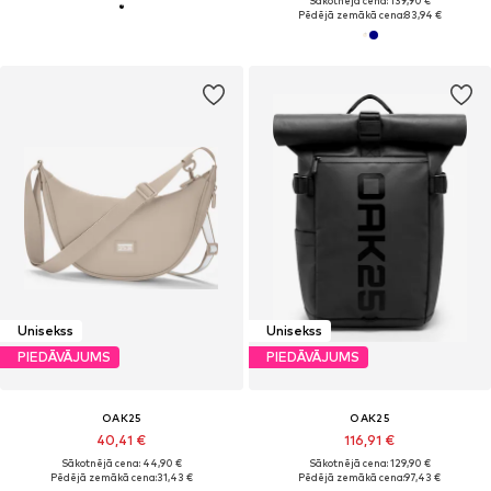
Sākotnējā cena: 139,90 €
Pēdējā zemākā cena:
83,94 €
Unisekss
Unisekss
PIEDĀVĀJUMS
PIEDĀVĀJUMS
OAK25
OAK25
40,41 €
116,91 €
Sākotnējā cena: 44,90 €
Sākotnējā cena: 129,90 €
Pēdējā zemākā cena:
31,43 €
Pēdējā zemākā cena:
97,43 €