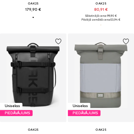
OAK25
OAK25
179,90 €
80,91 €
Sākotnējā cena: 99,90 €
Pēdējā zemākā cena:
53,94 €
Unisekss
Unisekss
PIEDĀVĀJUMS
PIEDĀVĀJUMS
OAK25
OAK25