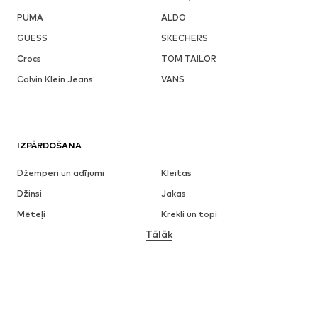
PUMA
ALDO
GUESS
SKECHERS
Crocs
TOM TAILOR
Calvin Klein Jeans
VANS
IZPĀRDOŠANA
Džemperi un adījumi
Kleitas
Džinsi
Jakas
Mēteļi
Krekli un topi
Tālāk
Bikses
Apakšveļa
Svārki
Blūzes un tunikas
Ikdienas džemperi
Žaketes
Peldkostīmi
Kombinezoni un sarafāni
Lieli izmēri
Apģērbs grūtniecēm