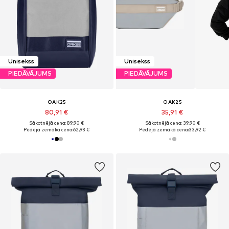
Unisekss
Unisekss
PIEDĀVĀJUMS
PIEDĀVĀJUMS
OAK25
OAK25
80,91 €
35,91 €
Sākotnējā cena: 89,90 €
Sākotnējā cena: 39,90 €
Pēdējā zemākā cena:
62,93 €
Pēdējā zemākā cena:
33,92 €