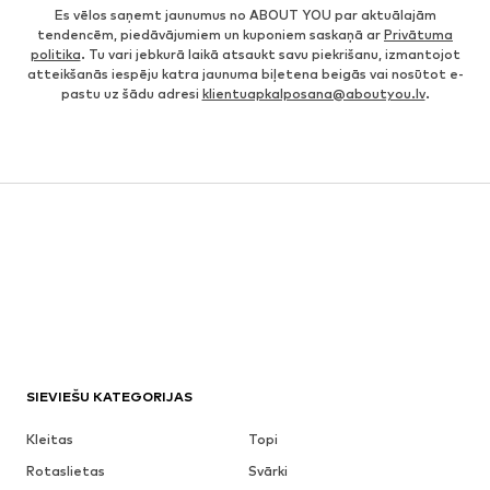
Es vēlos saņemt jaunumus no ABOUT YOU par aktuālajām
tendencēm, piedāvājumiem un kuponiem saskaņā ar
Privātuma
politika
. Tu vari jebkurā laikā atsaukt savu piekrišanu, izmantojot
atteikšanās iespēju katra jaunuma biļetena beigās vai nosūtot e-
pastu uz šādu adresi
klientuapkalposana@aboutyou.lv
.
SIEVIEŠU KATEGORIJAS
Kleitas
Topi
Rotaslietas
Svārki