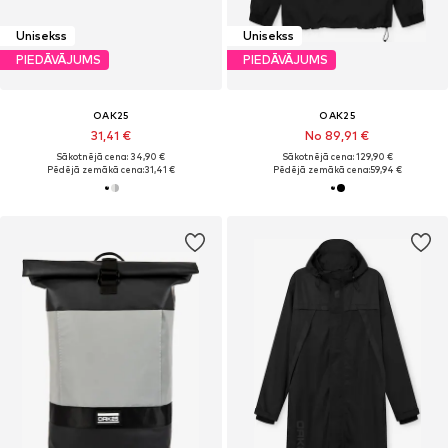
Unisekss
Unisekss
PIEDĀVĀJUMS
PIEDĀVĀJUMS
OAK25
OAK25
31,41 €
No 89,91 €
Sākotnējā cena: 34,90 €
Sākotnējā cena: 129,90 €
Pēdējā zemākā cena:
31,41 €
Pēdējā zemākā cena:
59,94 €