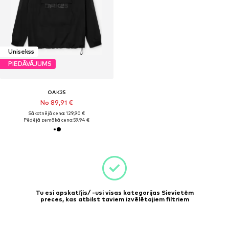
Unisekss
PIEDĀVĀJUMS
OAK25
No 89,91 €
Sākotnējā cena: 129,90 €
Pēdējā zemākā cena:
59,94 €
Tu esi apskatījis/ -usi visas kategorijas Sievietēm
preces, kas atbilst taviem izvēlētajiem filtriem