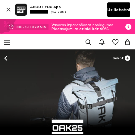
ABOUT YOU App
Uz lietotni
(152 700)
Vasaras izpārdošanas noslēgums:
03
D.
15
H
09
M
52
S
Piedāvājumi ar atlaidi līdz 60%
Sekot