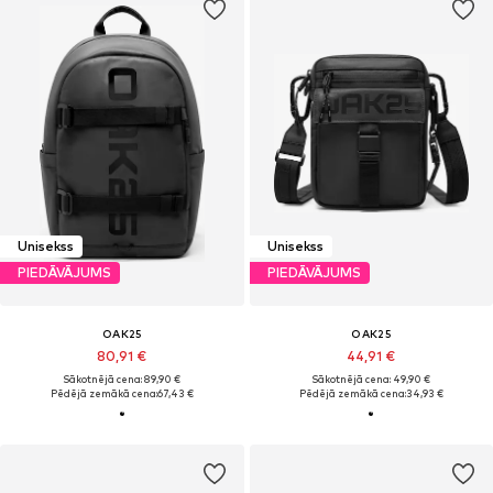
Unisekss
Unisekss
PIEDĀVĀJUMS
PIEDĀVĀJUMS
OAK25
OAK25
80,91 €
44,91 €
Sākotnējā cena: 89,90 €
Sākotnējā cena: 49,90 €
Pēdējā zemākā cena:
67,43 €
Pēdējā zemākā cena:
34,93 €