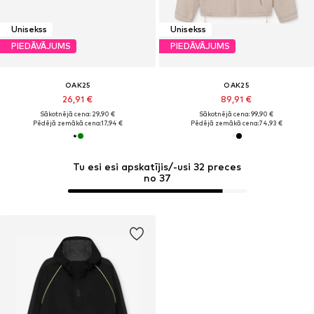
Unisekss
Unisekss
PIEDĀVĀJUMS
PIEDĀVĀJUMS
OAK25
OAK25
26,91 €
89,91 €
Sākotnējā cena: 29,90 €
Sākotnējā cena: 99,90 €
Pēdējā zemākā cena:
17,94 €
Pēdējā zemākā cena:
74,93 €
Tu esi esi apskatījis/-usi 32 preces
no 37