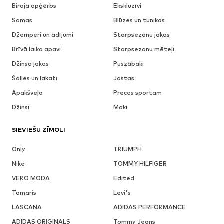
Biroja apģērbs
Ekskluzīvi
Somas
Blūzes un tunikas
Džemperi un adījumi
Starpsezonu jakas
Brīvā laika apavi
Starpsezonu mēteļi
Džinsa jakas
Puszābaki
Šalles un lakati
Jostas
Apakšveļa
Preces sportam
Džinsi
Maki
SIEVIEŠU ZĪMOLI
Only
TRIUMPH
Nike
TOMMY HILFIGER
VERO MODA
Edited
Tamaris
Levi's
LASCANA
ADIDAS PERFORMANCE
ADIDAS ORIGINALS
Tommy Jeans