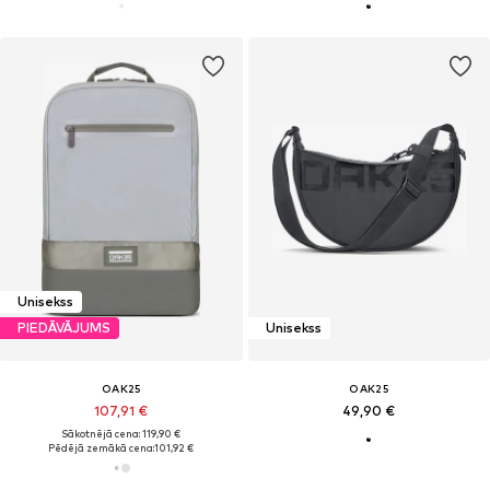
Unisekss
PIEDĀVĀJUMS
Unisekss
OAK25
OAK25
107,91 €
49,90 €
Sākotnējā cena: 119,90 €
Pēdējā zemākā cena:
101,92 €