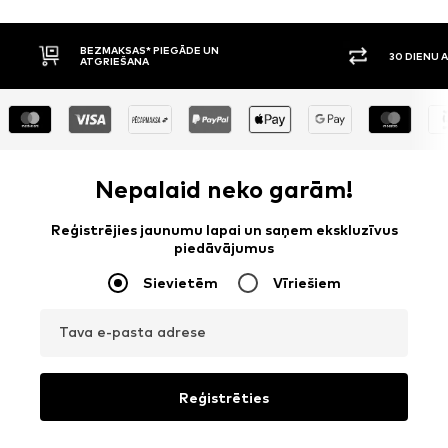
30 DIENU ATGRIEŠANAS TIESĪBAS
APMAKSA P
Nepalaid neko garām!
Reģistrējies jaunumu lapai un saņem ekskluzīvus
piedāvājumus
Sievietēm
Vīriešiem
Tava e-pasta adrese
Reģistrēties