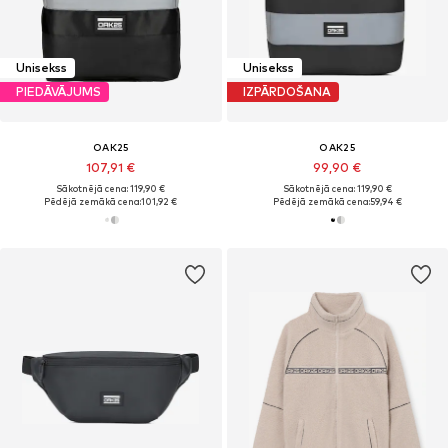
Unisekss
Unisekss
PIEDĀVĀJUMS
IZPĀRDOŠANA
OAK25
OAK25
107,91 €
99,90 €
Sākotnējā cena: 119,90 €
Sākotnējā cena: 119,90 €
Pēdējā zemākā cena:
101,92 €
Pēdējā zemākā cena:
59,94 €