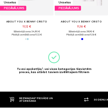
Unisekss
Unisekss
PIEDĀVĀJUMS
PIEDĀVĀJUMS
ABOUT YOU X BENNY CRISTO
ABOUT YOU X BENNY CRISTO
11,12 €
11,16 €
Sākotnējā cena: 34,90 €
Sākotnējā cena: 39,90 €
Pēdējā zemākā cena:
11,12 €
Pēdējā zemākā cena:
11,16 €
Tu esi apskatījis/ -usi visas kategorijas Sievietēm
preces, kas atbilst taviem izvēlētajiem filtriem
BEZMAKSAS* PIEGĀDE UN
30 DIENU 
ATGRIEŠANA