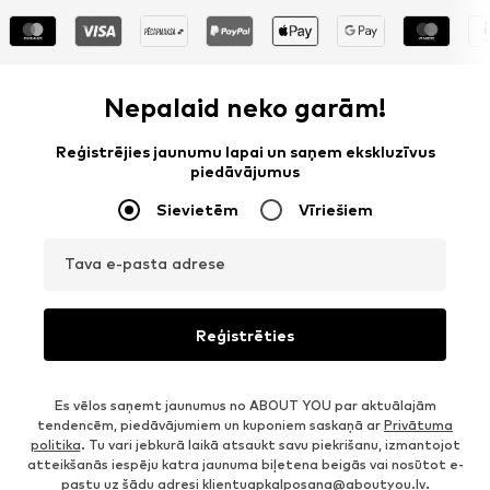
Nepalaid neko garām!
Reģistrējies jaunumu lapai un saņem ekskluzīvus
piedāvājumus
Sievietēm
Vīriešiem
Tava e-pasta adrese
Reģistrēties
Es vēlos saņemt jaunumus no ABOUT YOU par aktuālajām
tendencēm, piedāvājumiem un kuponiem saskaņā ar
Privātuma
politika
. Tu vari jebkurā laikā atsaukt savu piekrišanu, izmantojot
atteikšanās iespēju katra jaunuma biļetena beigās vai nosūtot e-
pastu uz šādu adresi
klientuapkalposana@aboutyou.lv
.