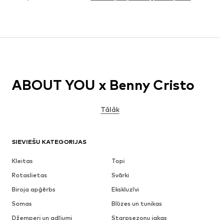
ABOUT YOU x Benny Cristo
Tālāk
SIEVIEŠU KATEGORIJAS
Kleitas
Topi
Rotaslietas
Svārki
Biroja apģērbs
Ekskluzīvi
Somas
Blūzes un tunikas
Džemperi un adījumi
Starpsezonu jakas