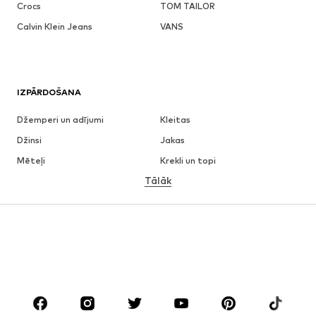
Crocs
TOM TAILOR
Calvin Klein Jeans
VANS
IZPĀRDOŠANA
Džemperi un adījumi
Kleitas
Džinsi
Jakas
Mēteļi
Krekli un topi
Tālāk
Bikses
Apakšveļa
Svārki
Blūzes un tunikas
Ikdienas džemperi
Žaketes
Peldkostīmi
Kombinezoni un sarafāni
Lieli izmēri
Apģērbs grūtniecēm
Apavi
Sports
Aksesuāri
Premium