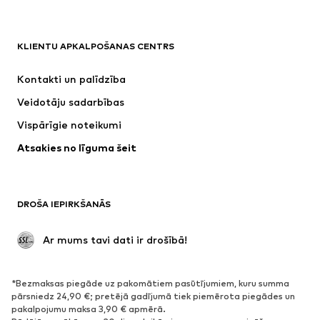
APĢĒRBI
KLIENTU APKALPOŠANAS CENTRS
Jaunumi
Šobrīd populāri
Kleitas
Džinsi
Kontakti un palīdzība
Krekli un topi
Bikses
Veidotāju sadarbības
Jakas
Džemperi un adījumi
Vispārīgie noteikumi
Apakšveļa
Blūzes un tunikas
Atsakies no līguma šeit
Mēteļi
Svārki
Peldkostīmi
Ikdienas džemperi
Žaketes
Kombinezoni un sarafāni
DROŠA IEPIRKŠANĀS
Lieli izmēri
Apģērbs grūtniecēm
Svinības
Ekskluzīvi
 Ar mums tavi dati ir drošībā!
Pārstrāde
*Bezmaksas piegāde uz pakomātiem pasūtījumiem, kuru summa
APAVI
pārsniedz 24,90 €; pretējā gadījumā tiek piemērota piegādes un
pakalpojumu maksa 3,90 € apmērā.
Jaunumi
Šobrīd populāri