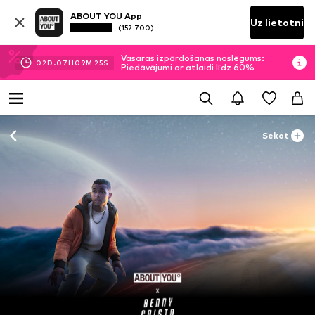
ABOUT YOU App
Uz lietotni
(152 700)
Vasaras izpārdošanas noslēgums:
02
D.
07
H
09
M
25
S
Piedāvājumi ar atlaidi līdz 60%
Sekot