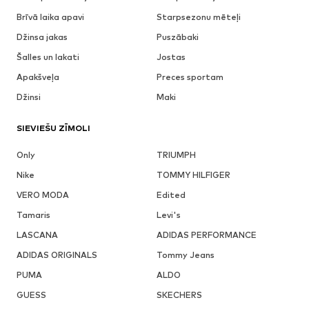
Brīvā laika apavi
Starpsezonu mēteļi
Džinsa jakas
Puszābaki
Šalles un lakati
Jostas
Apakšveļa
Preces sportam
Džinsi
Maki
SIEVIEŠU ZĪMOLI
Only
TRIUMPH
Nike
TOMMY HILFIGER
VERO MODA
Edited
Tamaris
Levi's
LASCANA
ADIDAS PERFORMANCE
ADIDAS ORIGINALS
Tommy Jeans
PUMA
ALDO
GUESS
SKECHERS