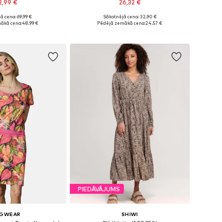
2,99 €
26,32 €
ā cena: 69,99 €
Sākotnējā cena: 32,90 €
 34, 36, 38, 40, 42, 44
Pieejamie izmēri: 34, 36, 38, 40, 42
ākā cena:
48,99 €
Pēdējā zemākā cena:
24,57 €
not grozam
Pievienot grozam
PIEDĀVĀJUMS
AGWEAR
SHIWI