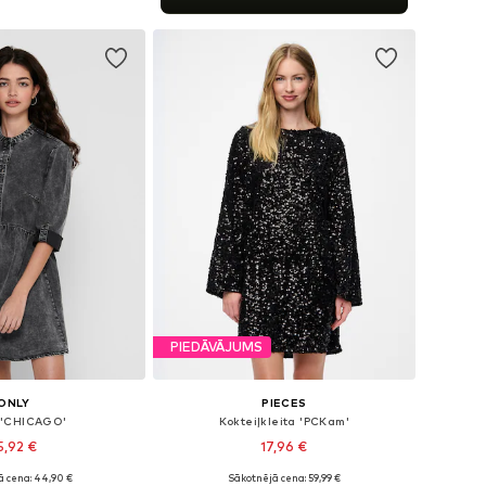
not grozam
PIEDĀVĀJUMS
ONLY
PIECES
a 'CHICAGO'
Kokteiļkleita 'PCKam'
5,92 €
17,96 €
ā cena: 44,90 €
Sākotnējā cena: 59,99 €
daudzos izmēros
Pieejamie izmēri: 34, 36, 38, 40