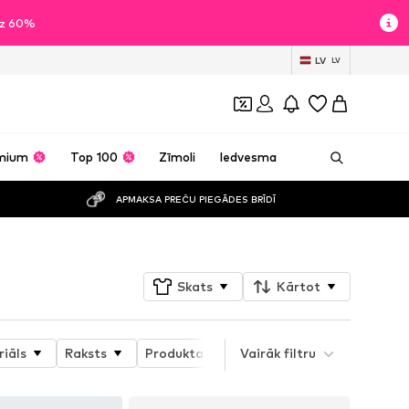
īdz 60%
LV
LV
mium
Top 100
Zīmoli
Iedvesma
APMAKSA PREČU PIEGĀDES BRĪDĪ
Skats
Kārtot
iāls
Raksts
Produkta īpašības
Vairāk filtru
Detaļas
Ga