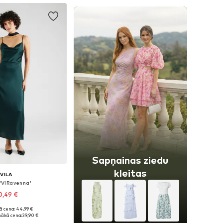
Sapņainas ziedu
kleitas
VILA
 'VIRavenna'
0,49 €
+
19
ā cena: 44,99 €
 34, 36, 38, 40, 42, 44
ākā cena:
39,90 €