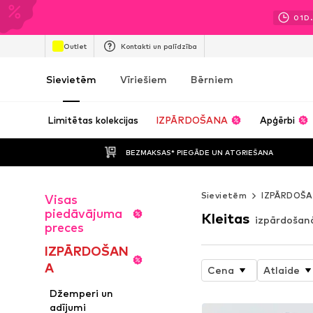
01
D.
Outlet
Kontakti un palīdzība
Sievietēm
Vīriešiem
Bērniem
Limitētas kolekcijas
IZPĀRDOŠANA
Apģērbi
BEZMAKSAS* PIEGĀDE UN ATGRIEŠANA
Sievietēm
IZPĀRDOŠ
Visas
piedāvājuma
Kleitas
izpārdošan
preces
IZPĀRDOŠAN
A
Cena
Atlaide
Džemperi un
adījumi