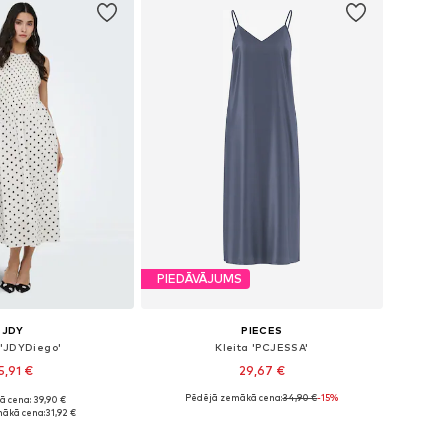
PIEDĀVĀJUMS
JDY
PIECES
 'JDYDiego'
Kleita 'PCJESSA'
5,91 €
29,67 €
Pēdējā zemākā cena:
34,90 €
-15%
ā cena: 39,90 €
ēri: 34, 36, 38, 40
Pieejamie izmēri: 34, 36, 38, 40
ākā cena:
31,92 €
not grozam
Pievienot grozam