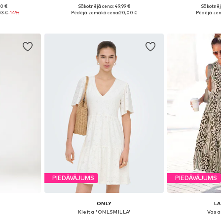
+
6
90 €
Sākotnējā cena: 49,99 €
Sākotnēj
 38, 40, 46
Pieejamie izmēri: 34, 36, 38, 40, 42, 44
Pieejamie izm
03 €
-14%
Pēdējā zemākā cena:
20,00 €
Pēdējā ze
ozam
Pievienot grozam
Pievie
PIEDĀVĀJUMS
PIEDĀVĀJUMS
ONLY
L
Kleita 'ONLSMILLA'
Vasa