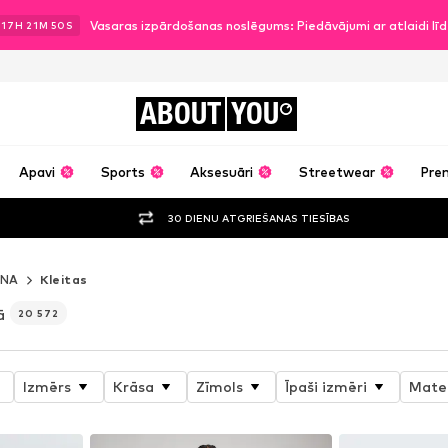
Vasaras izpārdošanas noslēgums: Piedāvājumi ar atlaidi l
17
H
21
M
47
S
ABOUT
YOU
Apavi
Sports
Aksesuāri
Streetwear
Pre
30 DIENU ATGRIEŠANAS TIESĪBAS
ANA
Kleitas
ā
20 572
Izmērs
Krāsa
Zīmols
Īpaši izmēri
Mater