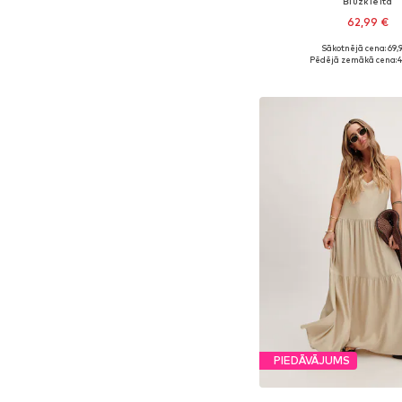
Blūžkleita
62,99 €
Sākotnējā cena: 69,
Pieejamie izmēri: 34, 36, 3
Pēdējā zemākā cena:
4
Pievienot gr
PIEDĀVĀJUMS