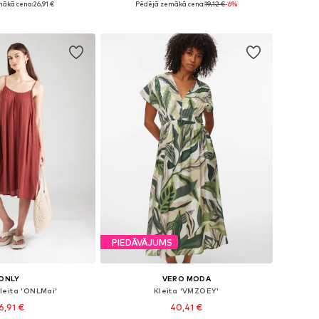
mākā cena:
26,91 €
Pēdējā zemākā cena:
19,12 €
-6%
not grozam
Pievienot grozam
PIEDĀVĀJUMS
ONLY
VERO MODA
leita 'ONLMai'
Kleita 'VMZOEY'
6,91 €
40,41 €