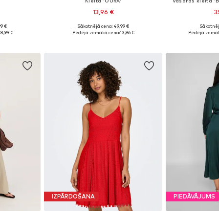
Kleita 'OURA'
Vasaras kleita '
13,96 €
3
99 €
Sākotnējā cena: 49,99 €
Sākotnēj
8, 40, 42, 46
Pieejamie izmēri: 34, 36
8,99 €
Pēdējā zemākā cena:
13,96 €
Pēdējā zemāk
ozam
Pievienot grozam
Pievie
IZPĀRDOŠANA
PIEDĀVĀJUMS