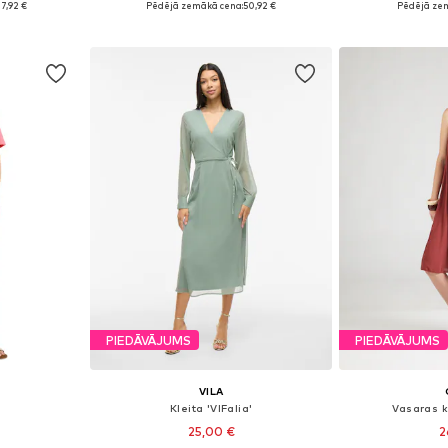
7,92 €
Pēdējā zemākā cena:
50,92 €
Pēdējā ze
ozam
Pievienot grozam
Pievie
PIEDĀVĀJUMS
PIEDĀVĀJUMS
VILA
Kleita 'VIFalia'
Vasaras k
25,00 €
2