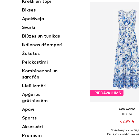
Krekli un topi
Bikses
Apakšveļa
Svārki
Blūzes un tunikas
Ikdienas džemperi
Žaketes
Peldkostīmi
Kombinezoni un
sarafāni
Lieli izmēri
PIEDĀVĀJUMS
Apģērbs
grūtniecēm
Apavi
LASCANA
Kleita
Sports
62,99 €
Aksesuāri
Sākotnējā cena: 69,
Pieejamie izmēri: 34, 36,
Premium
Pēdējā zemākā cena:
4