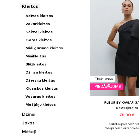
Kleitas
Adītas kleitas
Vakarkleitas
Kokteiļkleitas
Garas kleitas
Midi garuma kleitas
Minikleitas
Blūžkleitas
Džinsa kleitas
Ekskluzīvs
Džersija kleitas
PIEDĀVĀJUMS
Klasiskas kleitas
Vasaras kleitas
FLEUR BY KAVIAR 
Mežģīņu kleitas
Kokteiļkleita
Džinsi
78,00 €
Jakas
Sākotnējā cena: 279
Pieejamie izmēri: 34, 3
Pēdējā zemākā cena:
97,
Mēteļi
Pievienot gr