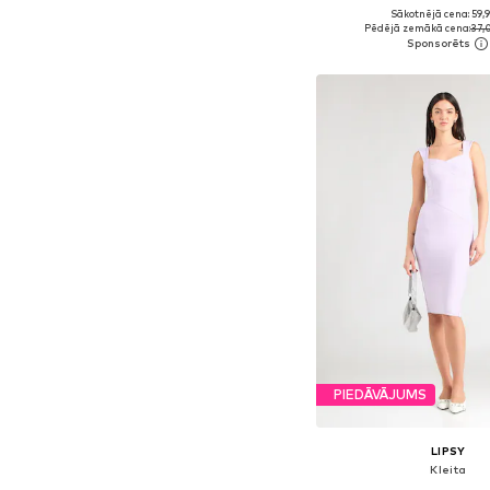
Sākotnējā cena: 59,
Pieejamie izmēri: 34, 36,
Pēdējā zemākā cena:
37,
Pievienot gr
PIEDĀVĀJUMS
LIPSY
Kleita