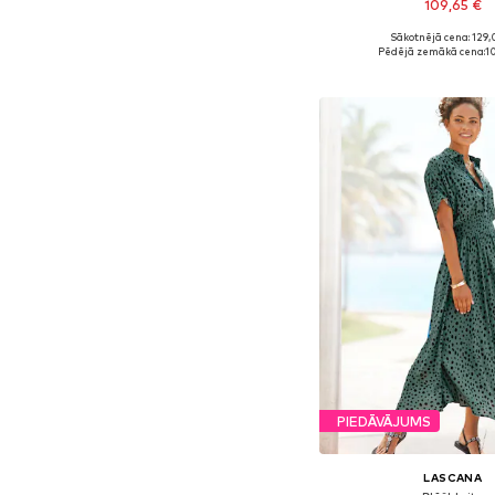
109,65 €
Sākotnējā cena: 129,
Pieejamie izmēri: 34, 36,
Pēdējā zemākā cena:
1
Pievienot gr
PIEDĀVĀJUMS
LASCANA