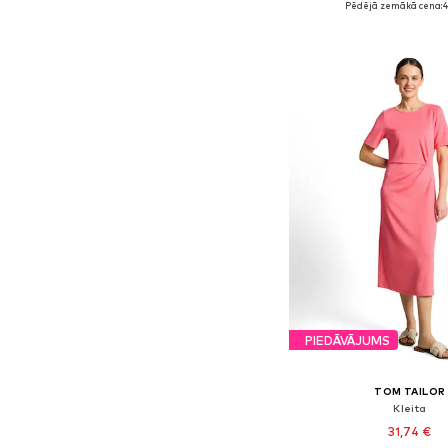
Pēdējā zemākā cena:
4
Pievienot gr
PIEDĀVĀJUMS
TOM TAILOR
Kleita
31,74 €