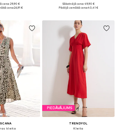
ā cena: 29,90 €
Sākotnējā cena: 49,90 €
ēri: 34, 36, 38, 40
Pieejamie izmēri: 34, 36, 38, 40
mākā cena:
26,91 €
Pēdējā zemākā cena:
40,41 €
not grozam
Pievienot grozam
PIEDĀVĀJUMS
ASCANA
TRENDYOL
ras kleita
Kleita