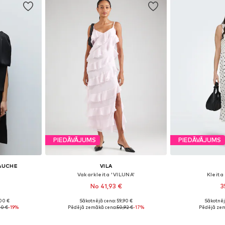
PIEDĀVĀJUMS
PIEDĀVĀJUMS
GAUCHE
VILA
Vakarkleita 'VILUNA'
Kleita
No 41,93 €
3
+
1
,00 €
Sākotnējā cena: 59,90 €
Sākotnēj
6, 38, 40
Pieejamie izmēri: 34, 36, 38, 40, 42
Pieejamie izm
30 €
-19%
Pēdējā zemākā cena:
50,92 €
-17%
Pēdējā zem
ozam
Pievienot grozam
Pievie