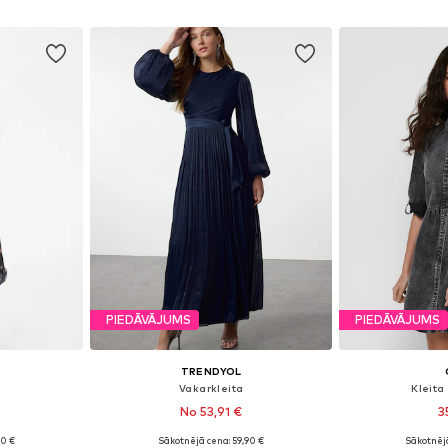
ozam
Pievienot grozam
Pievie
PIEDĀVĀJUMS
PIEDĀVĀJUMS
TRENDYOL
Vakarkleita
Kleit
No 53,91 €
3
90 €
Sākotnējā cena: 59,90 €
Sākotnēj
zmēros
Pieejamie izmēri: 36, 38, 40, 44
Pieejams 