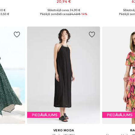
20,94 €
6
+
1
00 €
Sākotnējā cena: 34,90 €
Sākotnēj
 38, 40, 42
Pieejamie izmēri: 32, 34, 36, 38, 42
Pieejamie izmēri:
03,50 €
Pēdējā zemākā cena:
24,43 €
-14%
Pēdējā zem
ozam
Pievienot grozam
Pievie
PIEDĀVĀJUMS
PIEDĀVĀJUMS
VERO MODA
R