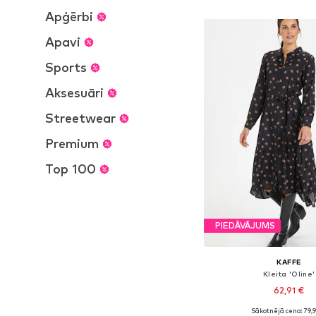
Pievienot gr
Apģērbi
Apavi
Sports
Aksesuāri
Streetwear
Premium
Top 100
PIEDĀVĀJUMS
KAFFE
Kleita 'Oline'
62,91 €
Sākotnējā cena: 79,
Pieejams daudzos i