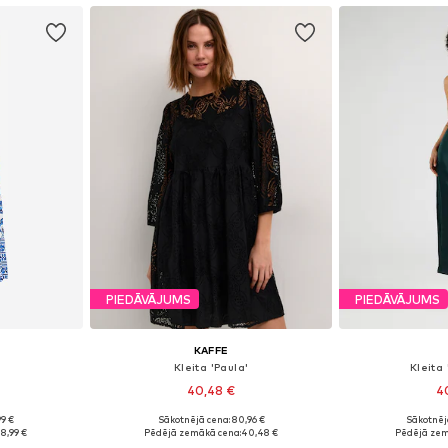
PIEDĀVĀJUMS
PIEDĀVĀJUMS
KAFFE
Kleita 'Paula'
Kleita
40,48 €
4
99 €
Sākotnējā cena: 80,96 €
Sākotnēj
 38, 40, 42
Pieejamie izmēri: 36, 38, 40, 42
Pieejamie izmēri:
8,99 €
Pēdējā zemākā cena:
40,48 €
Pēdējā zem