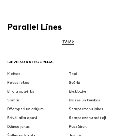
Parallel Lines
Tālāk
SIEVIEŠU KATEGORIJAS
Kleitas
Topi
Rotaslietas
Svārki
Biroja apģērbs
Ekskluzīvi
Somas
Blūzes un tunikas
Džemperi un adījumi
Starpsezonu jakas
Brīvā laika apavi
Starpsezonu mēteļi
Džinsa jakas
Puszābaki
Šalles un lakati
Jostas