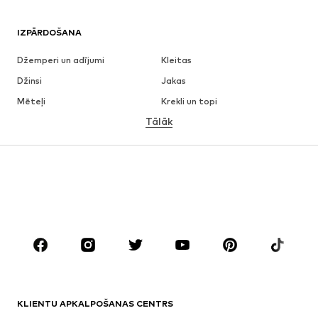
IZPĀRDOŠANA
Džemperi un adījumi
Kleitas
Džinsi
Jakas
Mēteļi
Krekli un topi
Tālāk
Bikses
Apakšveļa
Svārki
Blūzes un tunikas
Ikdienas džemperi
Žaketes
Peldkostīmi
Kombinezoni un sarafāni
Lieli izmēri
Apģērbs grūtniecēm
Apavi
Sports
Aksesuāri
Premium
APĢĒRBI
KLIENTU APKALPOŠANAS CENTRS
Jaunumi
Šobrīd populāri