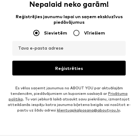
Nepalaid neko garām!
Reģistrējies jaunumu lapai un saņem ekskluzīvus
piedāvājumus
Sievietēm
Vīriešiem
Tava e-pasta adrese
Reģistrēties
Es vēlos saņemt jaunumus no ABOUT YOU par aktuālajām
tendencēm, piedāvājumiem un kuponiem saskaņā ar
Privātuma
politika
. Tu vari jebkurā laikā atsaukt savu piekrišanu, izmantojot
atteikšanās iespēju katra jaunuma biļetena beigās vai nosūtot e-
pastu uz šādu adresi
klientuapkalposana@aboutyou.lv
.