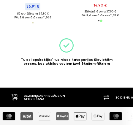
14,90 €
26,91 €
Sākotnējā cena: 37,90 €
Sākotnējā cena: 37,90 €
Pēdējā zemākā cena:
11,92 €
Pēdējā zemākā cena:
11,96 €
Tu esi apskatījis/ -usi visas kategorijas Sievietēm
preces, kas atbilst taviem izvēlētajiem filtriem
BEZMAKSAS* PIEGĀDE UN
30 DIENU 
ATGRIEŠANA