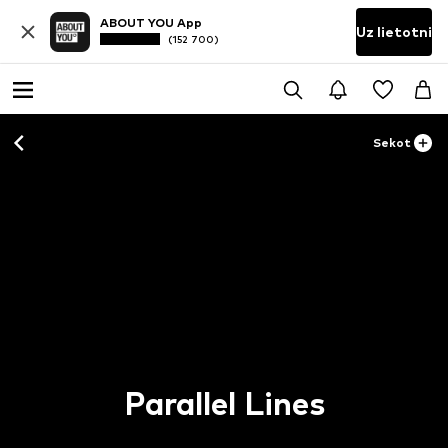
ABOUT YOU App
Uz lietotni
(152 700)
Sekot
Parallel Lines