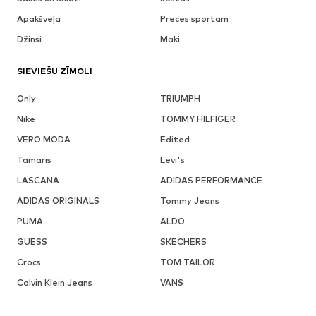
Apakšveļa
Preces sportam
Džinsi
Maki
SIEVIEŠU ZĪMOLI
Only
TRIUMPH
Nike
TOMMY HILFIGER
VERO MODA
Edited
Tamaris
Levi's
LASCANA
ADIDAS PERFORMANCE
ADIDAS ORIGINALS
Tommy Jeans
PUMA
ALDO
GUESS
SKECHERS
Crocs
TOM TAILOR
Calvin Klein Jeans
VANS