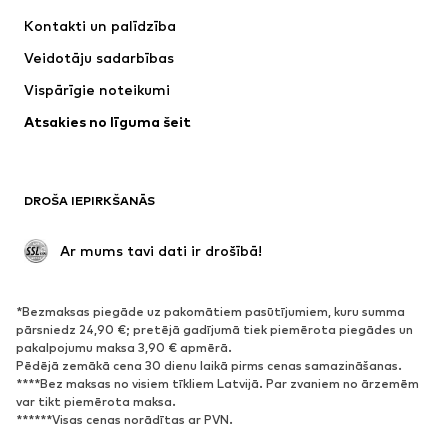
Kleitas
Džinsi
Kontakti un palīdzība
Krekli un topi
Bikses
Veidotāju sadarbības
Jakas
Džemperi un adījumi
Vispārīgie noteikumi
Apakšveļa
Blūzes un tunikas
Atsakies no līguma šeit
Mēteļi
Svārki
Peldkostīmi
Ikdienas džemperi
Žaketes
Kombinezoni un sarafāni
DROŠA IEPIRKŠANĀS
Lieli izmēri
Apģērbs grūtniecēm
Svinības
Ekskluzīvi
 Ar mums tavi dati ir drošībā!
Pārstrāde
*Bezmaksas piegāde uz pakomātiem pasūtījumiem, kuru summa
APAVI
pārsniedz 24,90 €; pretējā gadījumā tiek piemērota piegādes un
pakalpojumu maksa 3,90 € apmērā.
Jaunumi
Šobrīd populāri
Pēdējā zemākā cena 30 dienu laikā pirms cenas samazināšanas.
****Bez maksas no visiem tīkliem Latvijā. Par zvaniem no ārzemēm
Brīvā laika apavi
Puszābaki
var tikt piemērota maksa.
Augstpapēžu apavi
Zābaki
******Visas cenas norādītas ar PVN.
Sandales
Kurpes