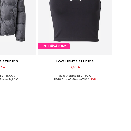
PIEDĀVĀJUMS
S STUDIOS
LOW LIGHTS STUDIOS
92 €
7,16 €
na: 159,00 €
Sākotnējā cena: 24,90 €
izmēri: S
Pieejamie izmēri: XS
 cena:
56,94 €
Pēdējā zemākā cena:
7,96 €
-10%
t grozam
Pievienot grozam