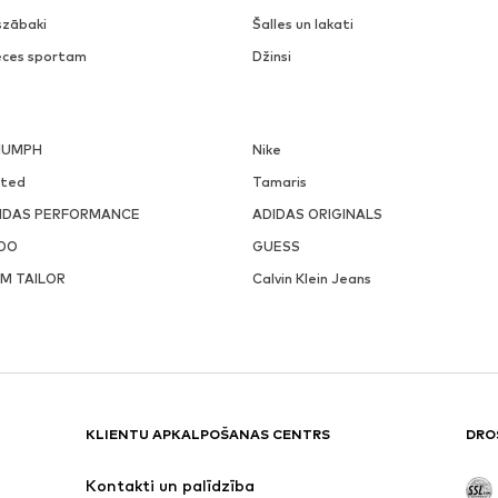
szābaki
Šalles un lakati
eces sportam
Džinsi
IUMPH
Nike
ited
Tamaris
IDAS PERFORMANCE
ADIDAS ORIGINALS
DO
GUESS
M TAILOR
Calvin Klein Jeans
KLIENTU APKALPOŠANAS CENTRS
DRO
Kontakti un palīdzība