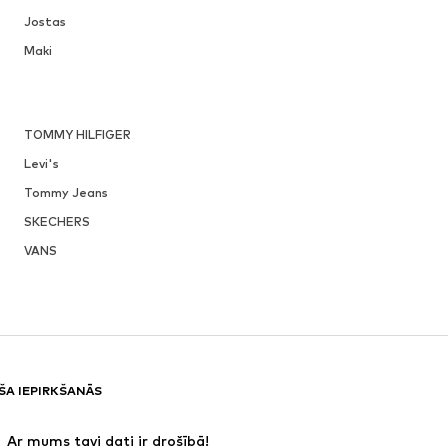
Jostas
Maki
TOMMY HILFIGER
Levi's
Tommy Jeans
SKECHERS
VANS
ŠA IEPIRKŠANĀS
 Ar mums tavi dati ir drošībā!