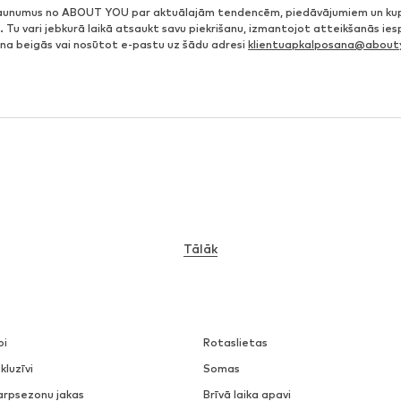
jaunumus no ABOUT YOU par aktuālajām tendencēm, piedāvājumiem un ku
. Tu vari jebkurā laikā atsaukt savu piekrišanu, izmantojot atteikšanās ie
ena beigās vai nosūtot e-pastu uz šādu adresi
klientuapkalposana@abouty
Tālāk
pi
Rotaslietas
kluzīvi
Somas
arpsezonu jakas
Brīvā laika apavi