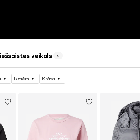
iešsaistes veikals
4
a
Izmērs
Krāsa