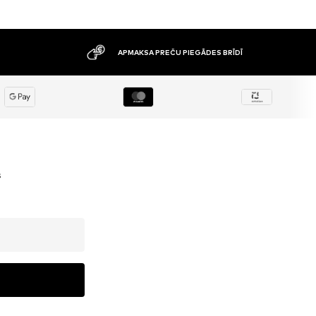
APMAKSA PREČU PIEGĀDES BRĪDĪ
s