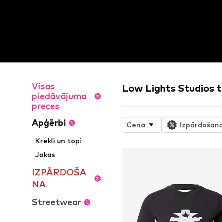
Visas
Low Lights Studios t
piedāvājuma
preces
Apģērbi
Cena
Izpārdošan
Krekli un topi
Jakas
IZPĀRDOŠA
NA
Streetwear