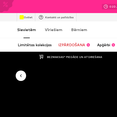
02
D.
Outlet
Kontakti un palīdzība
Sievietēm
Vīriešiem
Bērniem
Limitētas kolekcijas
IZPĀRDOŠANA
Apģērbi
BEZMAKSAS* PIEGĀDE UN ATGRIEŠANA