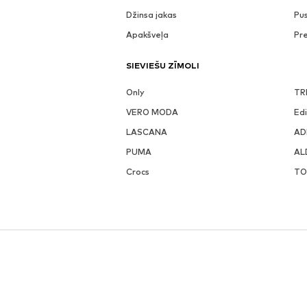
Džinsa jakas
Pu
Apakšveļa
Pr
SIEVIEŠU ZĪMOLI
Only
TR
VERO MODA
Ed
LASCANA
AD
PUMA
AL
Crocs
TO