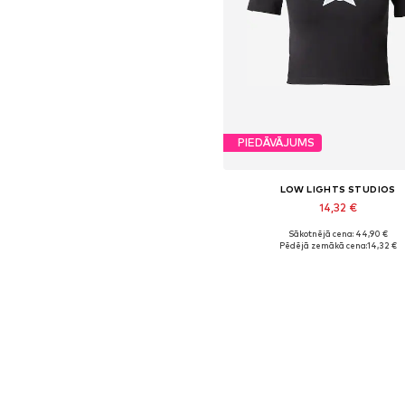
PIEDĀVĀJUMS
LOW LIGHTS STUDIOS
14,32 €
Sākotnējā cena: 44,90 €
Pieejamie izmēri: XS, S, M, L
Pēdējā zemākā cena:
14,32 €
Pievienot grozam