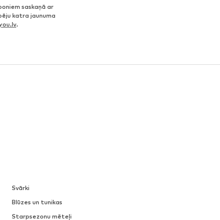
poniem saskaņā ar
spēju katra jaunuma
ou.lv
.
Svārki
Blūzes un tunikas
Starpsezonu mēteļi