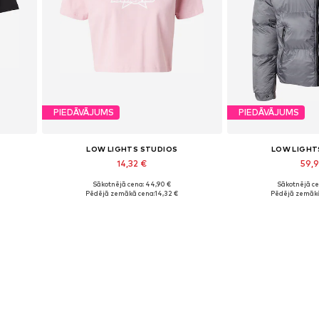
PIEDĀVĀJUMS
PIEDĀVĀJUMS
LOW LIGHTS STUDIOS
LOW LIGHT
14,32 €
59,
Sākotnējā cena: 44,90 €
Sākotnējā ce
Pieejamie izmēri: S, M, L
Pieejamie 
Pēdējā zemākā cena:
14,32 €
Pēdējā zemākā
Pievienot grozam
Pievieno