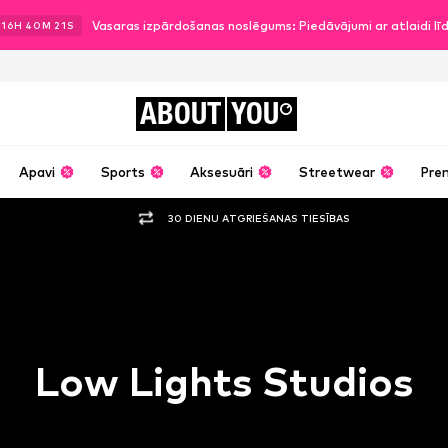
Vasaras izpārdošanas noslēgums: Piedāvājumi ar atlaidi l
16
H
40
M
20
S
ABOUT
YOU
Apavi
Sports
Aksesuāri
Streetwear
Pre
30 DIENU ATGRIEŠANAS TIESĪBAS
Low Lights Studios