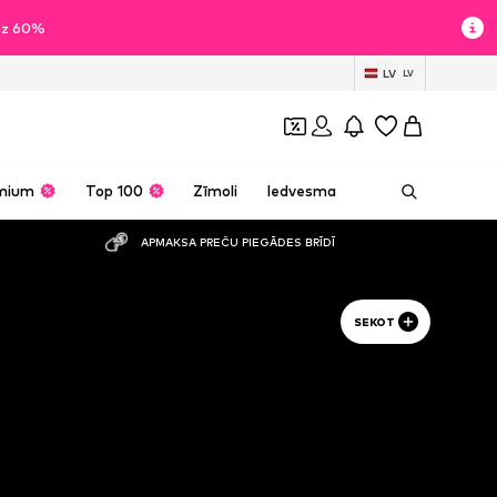
īdz 60%
LV
LV
mium
Top 100
Zīmoli
Iedvesma
APMAKSA PREČU PIEGĀDES BRĪDĪ
SEKOT