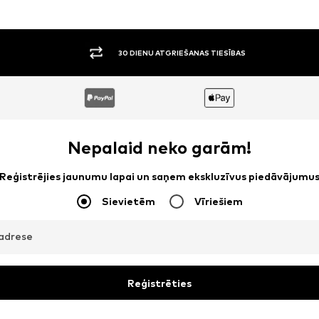
30 DIENU ATGRIEŠANAS TIESĪBAS
Nepalaid neko garām!
Reģistrējies jaunumu lapai un saņem ekskluzīvus piedāvājumu
Sievietēm
Vīriešiem
adrese
Reģistrēties