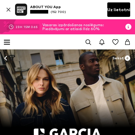
ABOUT YOU App
Uz lietotni
(152 700)
Vasaras izpārdošanas noslēgums:
23
H
15
M
04
S
Piedāvājumi ar atlaidi līdz 60%
Sekot