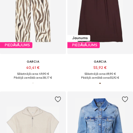
Jaunums
PIEDĀVĀJUMS
PIEDĀVĀJUMS
GARCIA
GARCIA
40,41 €
55,92 €
Sākotnējā cena: 49,90 €
Sākotnējā cena: 69,90 €
Pēdējā zemākā cena:
38,17 €
Pēdējā zemākā cena:
55,92 €