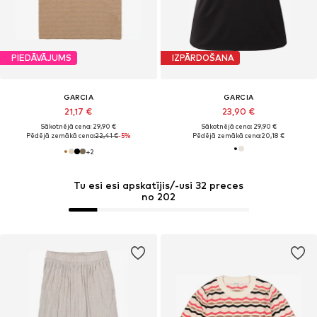
PIEDĀVĀJUMS
IZPĀRDOŠANA
GARCIA
GARCIA
21,17 €
23,90 €
Sākotnējā cena: 29,90 €
Sākotnējā cena: 29,90 €
Pēdējā zemākā cena:
22,41 €
-5%
Pēdējā zemākā cena:
20,18 €
+
2
Tu esi esi apskatījis/-usi 32 preces
no 202