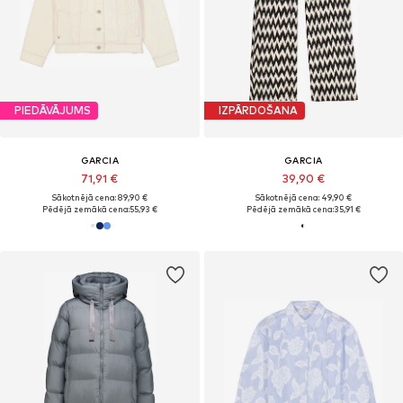
PIEDĀVĀJUMS
IZPĀRDOŠANA
GARCIA
GARCIA
71,91 €
39,90 €
Sākotnējā cena: 89,90 €
Sākotnējā cena: 49,90 €
Pēdējā zemākā cena:
55,93 €
Pēdējā zemākā cena:
35,91 €