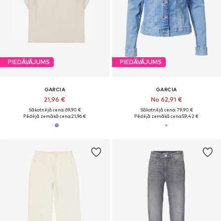
PIEDĀVĀJUMS
PIEDĀVĀJUMS
GARCIA
GARCIA
21,96 €
No 62,91 €
Sākotnējā cena: 69,90 €
Sākotnējā cena: 79,90 €
Pēdējā zemākā cena:
21,96 €
Pēdējā zemākā cena:
59,42 €