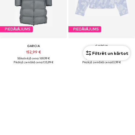
PIEDĀVĀJUMS
PIEDĀVĀJUMS
GARCIA
GARCIA
152,99 €
63,99 €
Filtrēt un kārtot
Sākotnējā cena: 169,99 €
Sākotnējā cena: 79,99 €
Pēdējā zemākā cena:
135,99 €
Pēdējā zemākā cena:
63,99 €