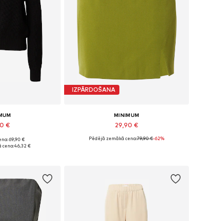
IZPĀRDOŠANA
IMUM
MINIMUM
90 €
29,90 €
Pēdējā zemākā cena:
79,90 €
-62%
na: 69,90 €
i: XS, S, M, L
Pieejamie izmēri: 34, 36, 38, 40
 cena:
46,32 €
t grozam
Pievienot grozam