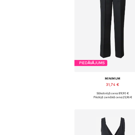
PIEDĀVĀJUMS
MINIMUM
31,74 €
Sākotnējā cena: 89,90 €
Pieejamie izmēri: 36, 38
Pēdējā zemākā cena:
25,96 €
Pievienot grozam