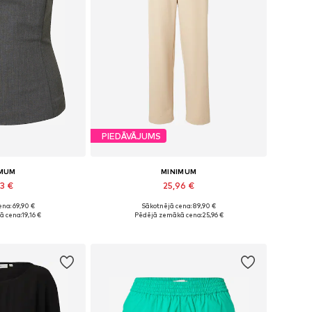
PIEDĀVĀJUMS
IMUM
MINIMUM
93 €
25,96 €
na: 69,90 €
Sākotnējā cena: 89,90 €
izmēri: M
Pieejamie izmēri: 40, 42
ā cena:
19,16 €
Pēdējā zemākā cena:
25,96 €
t grozam
Pievienot grozam