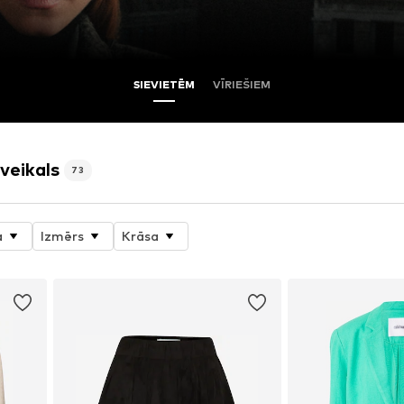
SIEVIETĒM
VĪRIEŠIEM
veikals
73
a
Izmērs
Krāsa