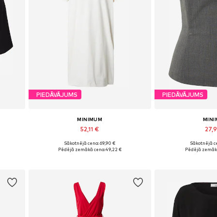
PIEDĀVĀJUMS
PIEDĀVĀJUMS
MINIMUM
MIN
52,11 €
27,
Sākotnējā cena: 69,90 €
Sākotnējā ce
Pieejamie izmēri: 36, 38
Pieejamie 
Pēdējā zemākā cena:
49,22 €
Pēdējā zemāk
Pievienot grozam
Pievieno