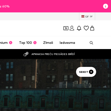
īdz 60%
LV
LV
mium
Top 100
Zīmoli
Iedvesma
APMAKSA PREČU PIEGĀDES BRĪDĪ
SEKOT