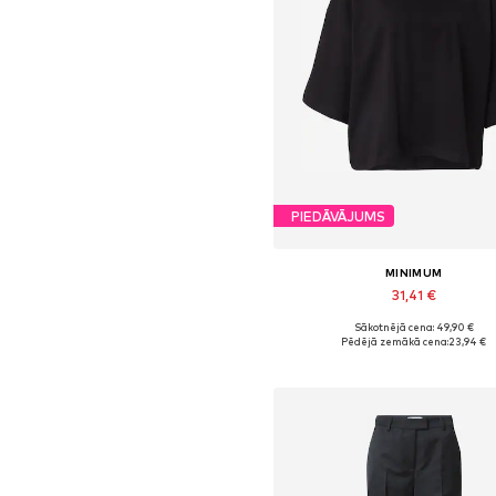
PIEDĀVĀJUMS
MINIMUM
31,41 €
Sākotnējā cena: 49,90 €
Pieejamie izmēri: XS, L
Pēdējā zemākā cena:
23,94 €
Pievienot grozam