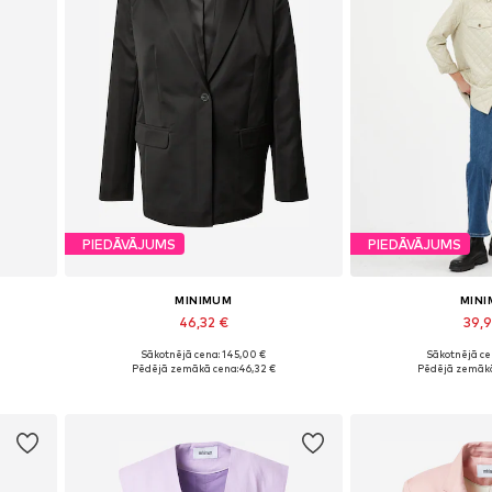
PIEDĀVĀJUMS
PIEDĀVĀJUMS
MINIMUM
MIN
46,32 €
39,
Sākotnējā cena: 145,00 €
Sākotnējā ce
Pieejamie izmēri: 34, 38
Pieejamie iz
Pēdējā zemākā cena:
46,32 €
Pēdējā zemākā
Pievienot grozam
Pievieno