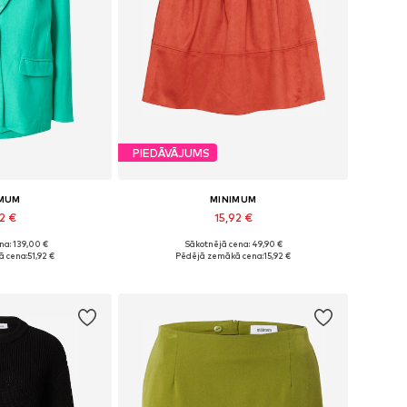
PIEDĀVĀJUMS
IMUM
MINIMUM
2 €
15,92 €
+
3
na: 139,00 €
Sākotnējā cena: 49,90 €
ri: 34, 36, 38
Pieejamie izmēri: 34, 36, 40
 cena:
51,92 €
Pēdējā zemākā cena:
15,92 €
t grozam
Pievienot grozam