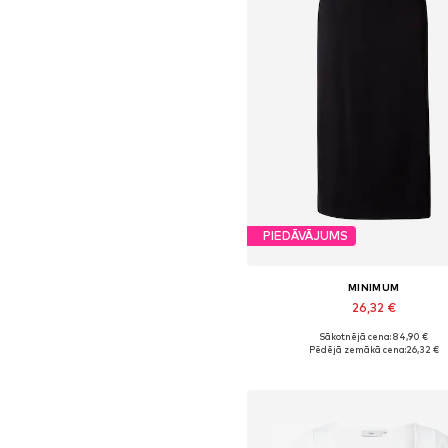
PIEDĀVĀJUMS
MINIMUM
26,32 €
Sākotnējā cena: 84,90 €
Pieejamie izmēri: 34, 36
Pēdējā zemākā cena:
26,32 €
Pievienot grozam