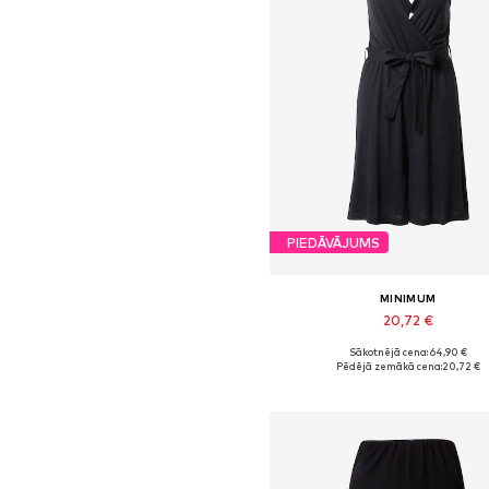
PIEDĀVĀJUMS
MINIMUM
20,72 €
Sākotnējā cena: 64,90 €
Pieejamie izmēri: XS, S
Pēdējā zemākā cena:
20,72 €
Pievienot grozam