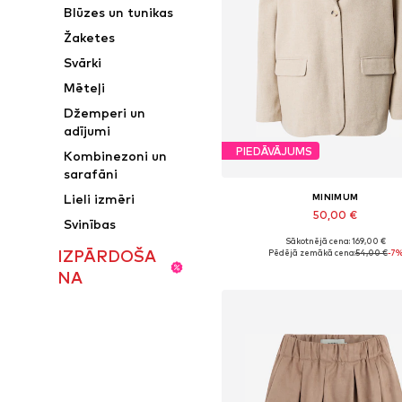
Blūzes un tunikas
Žaketes
Svārki
Mēteļi
Džemperi un
adījumi
PIEDĀVĀJUMS
Kombinezoni un
sarafāni
MINIMUM
Lieli izmēri
50,00 €
Svinības
Sākotnējā cena: 169,00 €
Pieejamie izmēri: 36, 38, 40
IZPĀRDOŠA
Pēdējā zemākā cena:
54,00 €
-7
Pievienot grozam
NA