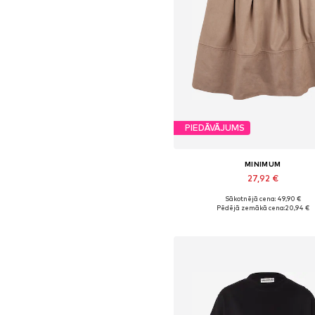
PIEDĀVĀJUMS
MINIMUM
27,92 €
+
3
Sākotnējā cena: 49,90 €
Pieejamie izmēri: 34, 36, 40, 
Pēdējā zemākā cena:
20,94 €
Pievienot grozam