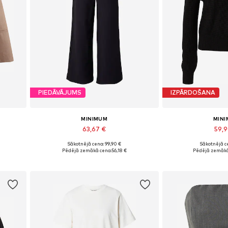
PIEDĀVĀJUMS
IZPĀRDOŠANA
MINIMUM
MIN
63,67 €
59,
Sākotnējā cena: 99,90 €
Sākotnējā ce
42
Pieejamie izmēri: 34, 36, 38, 42
Pieejamie izmēr
Pēdējā zemākā cena:
56,18 €
Pēdējā zemākā
Pievienot grozam
Pievieno