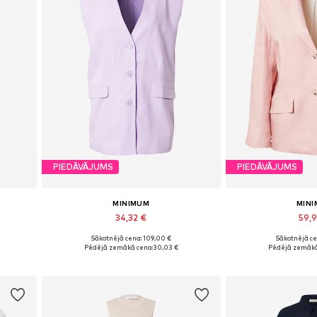
PIEDĀVĀJUMS
PIEDĀVĀJUMS
MINIMUM
MIN
34,32 €
59,
Sākotnējā cena: 109,00 €
Sākotnējā ce
Pieejamie izmēri: XS, S
Pieejamie iz
Pēdējā zemākā cena:
30,03 €
Pēdējā zemākā
Pievienot grozam
Pievieno