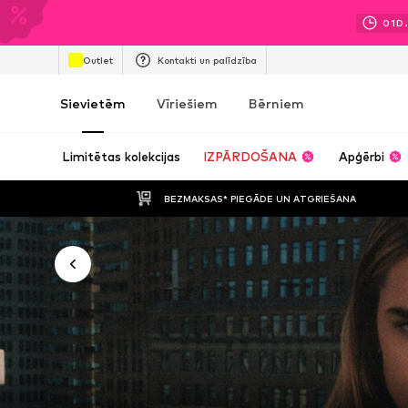
01
D.
Outlet
Kontakti un palīdzība
Sievietēm
Vīriešiem
Bērniem
Limitētas kolekcijas
IZPĀRDOŠANA
Apģērbi
BEZMAKSAS* PIEGĀDE UN ATGRIEŠANA