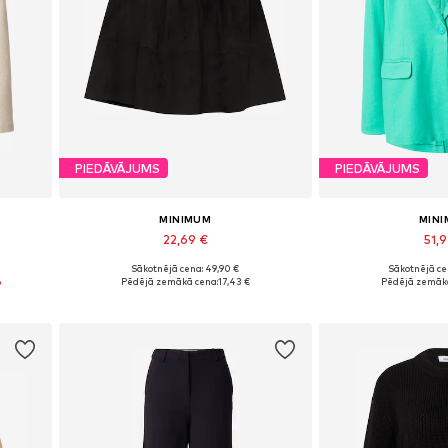
PIEDĀVĀJUMS
PIEDĀVĀJUMS
MINIMUM
MIN
22,69 €
51,9
+
3
Sākotnējā cena: 49,90 €
Sākotnējā ce
Pieejamie izmēri: 34, 36, 38, 40
Pieejamie izmē
%
Pēdējā zemākā cena:
17,43 €
Pēdējā zemākā
Pievienot grozam
Pievieno