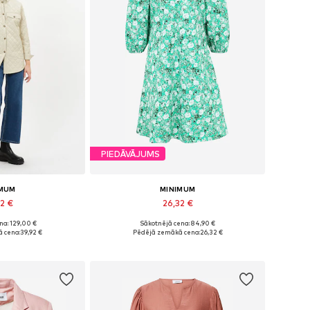
PIEDĀVĀJUMS
IMUM
MINIMUM
92 €
26,32 €
na: 129,00 €
Sākotnējā cena: 84,90 €
mēri: XS, S
Pieejamie izmēri: 36, 38
 cena:
39,92 €
Pēdējā zemākā cena:
26,32 €
t grozam
Pievienot grozam