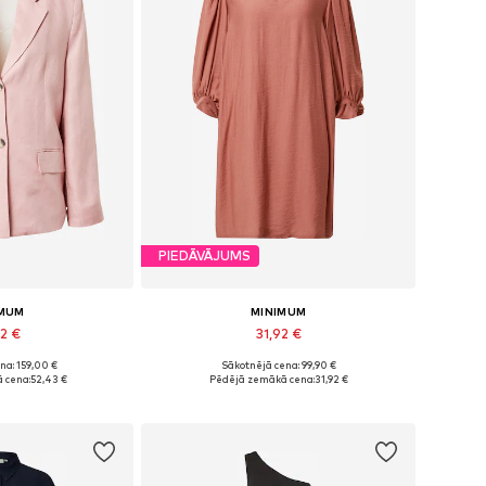
PIEDĀVĀJUMS
IMUM
MINIMUM
92 €
31,92 €
na: 159,00 €
Sākotnējā cena: 99,90 €
mēri: 34, 36
Pieejamie izmēri: 34, 36
 cena:
52,43 €
Pēdējā zemākā cena:
31,92 €
t grozam
Pievienot grozam