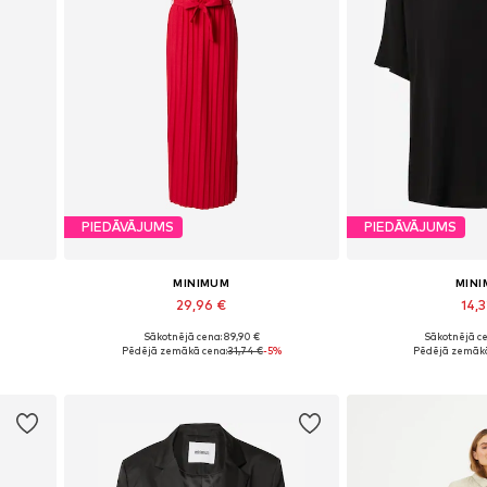
PIEDĀVĀJUMS
PIEDĀVĀJUMS
MINIMUM
MIN
29,96 €
14,3
Sākotnējā cena: 89,90 €
Sākotnējā ce
Pieejamie izmēri: 34, 36
Pieejamie iz
Pēdējā zemākā cena:
31,74 €
-5%
Pēdējā zemākā
Pievienot grozam
Pievieno