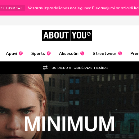
Vasaras izpārdošanas noslēgums: Piedāvājumi ar atlaidi l
22
H
39
M
12
S
ABOUT
YOU
Apavi
Sports
Aksesuāri
Streetwear
Pre
30 DIENU ATGRIEŠANAS TIESĪBAS