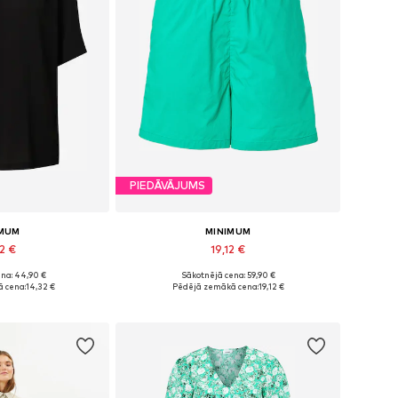
PIEDĀVĀJUMS
IMUM
MINIMUM
2 €
19,12 €
na: 44,90 €
Sākotnējā cena: 59,90 €
mēri: XS, S
Pieejamie izmēri: 34, 38
 cena:
14,32 €
Pēdējā zemākā cena:
19,12 €
t grozam
Pievienot grozam