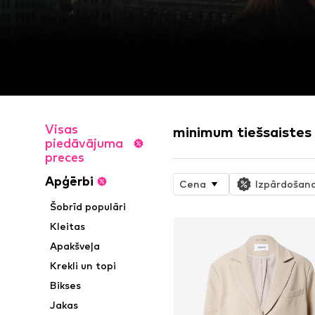
Visas
minimum tiešsaistes 
piedāvājuma
preces
Apģērbi
Cena
Izpārdošan
Šobrīd populāri
Kleitas
Apakšveļa
Krekli un topi
Bikses
Jakas