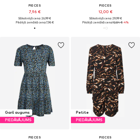
PIECES
PIECES
7,96 €
12,00 €
Sākotnējā cena: 26,99 €
Sākotnējā cena: 29,99 €
Pēdējā zemākā cena:
7,96 €
Pēdējā zemākā cena:
12,54 €
-4%
Garš augums
Petite
PIEDĀVĀJUMS
PIEDĀVĀJUMS
PIECES
PIECES