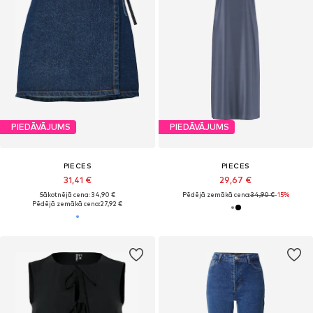
PIEDĀVĀJUMS
PIEDĀVĀJUMS
PIECES
PIECES
31,41 €
29,67 €
Sākotnējā cena: 34,90 €
Pēdējā zemākā cena:
34,90 €
-15%
Pēdējā zemākā cena:
27,92 €