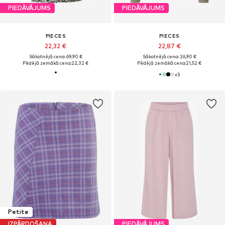
PIEDĀVĀJUMS
PIEDĀVĀJUMS
PIECES
PIECES
22,32 €
22,87 €
Sākotnējā cena: 69,90 €
Sākotnējā cena: 26,90 €
Pēdējā zemākā cena:
22,32 €
Pēdējā zemākā cena:
21,52 €
+
3
Petite
IZPĀRDOŠANA
PIEDĀVĀJUMS