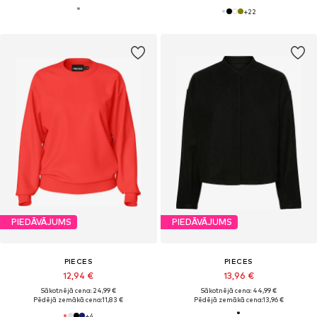
+
22
PIEDĀVĀJUMS
PIEDĀVĀJUMS
PIECES
PIECES
12,94 €
13,96 €
Sākotnējā cena: 24,99 €
Sākotnējā cena: 44,99 €
Pēdējā zemākā cena:
11,83 €
Pēdējā zemākā cena:
13,96 €
+
4