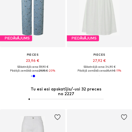
PIEDĀVĀJUMS
PIEDĀVĀJUMS
PIECES
PIECES
23,96 €
27,92 €
Sākotnējā cena: 59,90 €
Sākotnējā cena: 34,90 €
Pēdējā zemākā cena:
29,95 €
-20%
Pēdējā zemākā cena:
31,41 €
-11%
Tu esi esi apskatījis/-usi 32 preces
no 2227