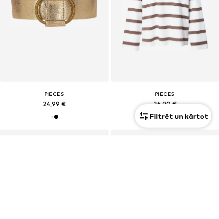
PIECES
PIECES
24,99 €
26,90 €
Filtrēt un kārtot