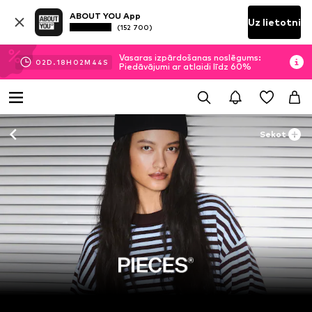
ABOUT YOU App
Uz lietotni
(152 700)
Vasaras izpārdošanas noslēgums:
02
D.
18
H
02
M
43
S
Piedāvājumi ar atlaidi līdz 60%
Sekot