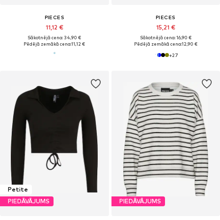
PIECES
PIECES
11,12 €
15,21 €
Sākotnējā cena: 34,90 €
Sākotnējā cena: 16,90 €
Pēdējā zemākā cena:
11,12 €
Pēdējā zemākā cena:
12,90 €
+
27
Petite
PIEDĀVĀJUMS
PIEDĀVĀJUMS