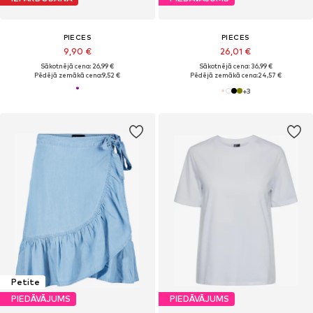
PIECES
PIECES
9,90 €
26,01 €
Sākotnējā cena: 26,99 €
Sākotnējā cena: 36,99 €
Pēdējā zemākā cena:
9,52 €
Pēdējā zemākā cena:
24,57 €
+
3
Petite
PIEDĀVĀJUMS
PIEDĀVĀJUMS