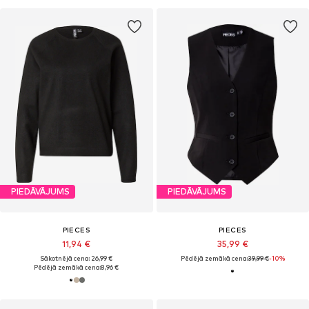
PIEDĀVĀJUMS
PIEDĀVĀJUMS
PIECES
PIECES
11,94 €
35,99 €
Sākotnējā cena: 26,99 €
Pēdējā zemākā cena:
39,99 €
-10%
Pēdējā zemākā cena:
8,96 €