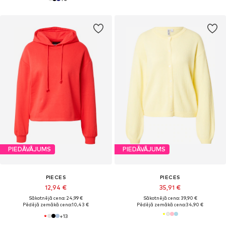
PIEDĀVĀJUMS
PIEDĀVĀJUMS
PIECES
PIECES
12,94 €
35,91 €
Sākotnējā cena: 24,99 €
Sākotnējā cena: 39,90 €
Pēdējā zemākā cena:
10,43 €
Pēdējā zemākā cena:
34,90 €
+
13