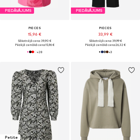
PIEDĀVĀJUMS
PIEDĀVĀJUMS
PIECES
PIECES
15,96 €
33,99 €
Sākotnējā cena: 39,90 €
Sākotnējā cena: 39,99 €
Pēdējā zemākā cena:
15,96 €
Pēdējā zemākā cena:
26,32 €
+
28
+
3
Petite