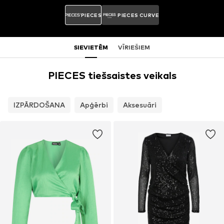
PIECES
PIECES CURVE
SIEVIETĒM
VĪRIEŠIEM
PIECES tiešsaistes veikals
IZPĀRDOŠANA
Apģērbi
Aksesuāri