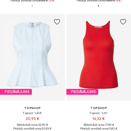
Pēdējā zemākā cena:
51,92 €
-12%
Pēdējā zemākā cena:
49,90 €
-4%
PIEDĀVĀJUMS
PIEDĀVĀJUMS
TOPSHOP
TOPSHOP
Topiņš 'LEA'
Topiņš 'LIV'
20,93 €
14,32 €
Sākotnējā cena: 52,90 €
Sākotnējā cena: 17,90 €
Pēdējā zemākā cena:
20,93 €
Pēdējā zemākā cena:
11,82 €