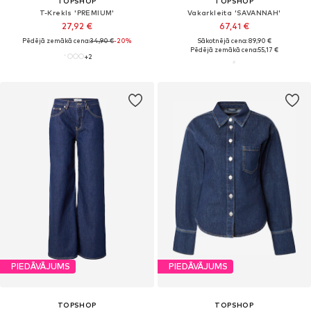
TOPSHOP
TOPSHOP
T-Krekls 'PREMIUM'
Vakarkleita 'SAVANNAH'
27,92 €
67,41 €
Pēdējā zemākā cena:
34,90 €
-20%
Sākotnējā cena: 89,90 €
Pēdējā zemākā cena:
55,17 €
+
2
PIEDĀVĀJUMS
PIEDĀVĀJUMS
TOPSHOP
TOPSHOP