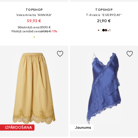
TOPSHOP
TOPSHOP
Vakarkleita 'ANNIKA'
T-Krekls 'EVERYDAY'
59,93 €
21,90 €
Sākotnējā cena: 89,90 €
+
1
Pēdējā zemākā cena:
67,92 €
-11%
IZPĀRDOŠANA
Jaunums