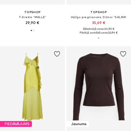
TOPSHOP
TOPSHOP
T-Krekls 'MALLE'
Vaļīgs piegriezums Džinsi 'SALMA'
29,90 €
35,69 €
Sākotnējā cena: 64,90 €
Pēdējā zemākā cena:
26,94 €
PIEDĀVĀJUMS
Jaunums