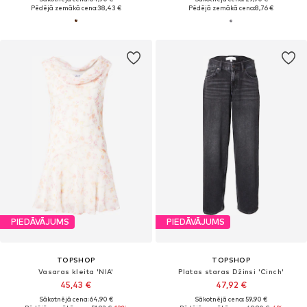
Pēdējā zemākā cena:
38,43 €
Pēdējā zemākā cena:
8,76 €
PIEDĀVĀJUMS
PIEDĀVĀJUMS
TOPSHOP
TOPSHOP
Vasaras kleita 'NIA'
Platas staras Džinsi 'Cinch'
45,43 €
47,92 €
Sākotnējā cena: 64,90 €
Sākotnējā cena: 59,90 €