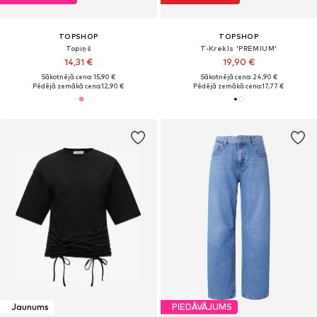
TOPSHOP
TOPSHOP
Topiņš
T-Krekls 'PREMIUM'
14,31 €
19,90 €
Sākotnējā cena: 15,90 €
Sākotnējā cena: 24,90 €
Pēdējā zemākā cena:
12,90 €
Pēdējā zemākā cena:
17,77 €
Jaunums
PIEDĀVĀJUMS