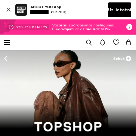
ABOUT YOU App
Uz lietotni
(152 700)
Vasaras izpārdošanas noslēgums:
02
D.
21
H
04
M
38
S
Piedāvājumi ar atlaidi līdz 60%
Sekot