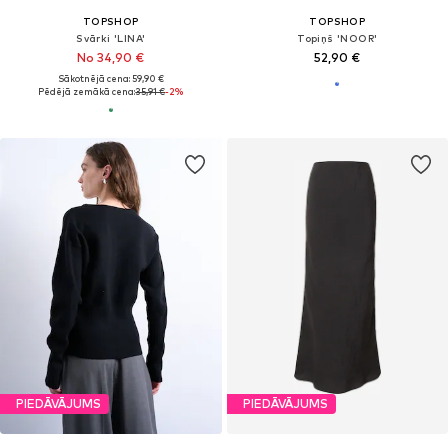
TOPSHOP
TOPSHOP
Svārki 'LINA'
Topiņš 'NOOR'
No 34,90 €
52,90 €
Sākotnējā cena: 59,90 €
Pēdējā zemākā cena:
35,91 €
-2%
PIEDĀVĀJUMS
PIEDĀVĀJUMS