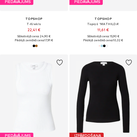
PIEDĀVĀJUMS
PIEDĀVĀJUMS
TOPSHOP
TOPSHOP
T-Krekls
Topiņš 'MATHILDA'
22,41 €
11,61 €
Sākotnējā cena: 24,90 €
Sākotnējā cena: 15,90 €
Pēdējā zemākā cena:
17,91 €
Pēdējā zemākā cena:
10,32 €
PIEDĀVĀJUMS
IZPĀRDOŠANA