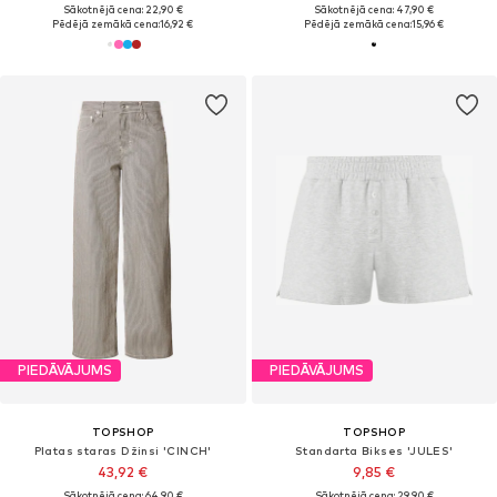
Sākotnējā cena: 22,90 €
Sākotnējā cena: 47,90 €
Pēdējā zemākā cena:
16,92 €
Pēdējā zemākā cena:
15,96 €
PIEDĀVĀJUMS
PIEDĀVĀJUMS
TOPSHOP
TOPSHOP
Platas staras Džinsi 'CINCH'
Standarta Bikses 'JULES'
43,92 €
9,85 €
Sākotnējā cena: 64,90 €
Sākotnējā cena: 29,90 €