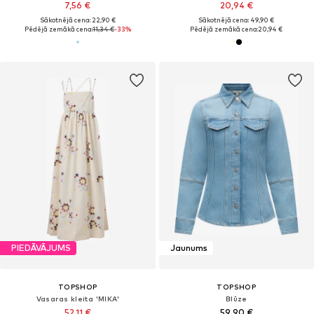
7,56 €
20,94 €
Sākotnējā cena: 22,90 €
Sākotnējā cena: 49,90 €
Pēdējā zemākā cena:
11,34 €
-33%
Pēdējā zemākā cena:
20,94 €
PIEDĀVĀJUMS
Jaunums
TOPSHOP
TOPSHOP
Vasaras kleita 'MIKA'
Blūze
52,11 €
59,90 €