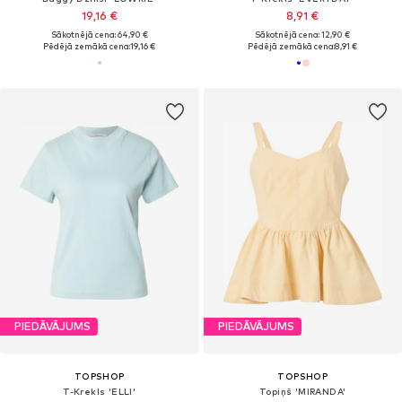
19,16 €
8,91 €
Sākotnējā cena: 64,90 €
Sākotnējā cena: 12,90 €
Pēdējā zemākā cena:
19,16 €
Pēdējā zemākā cena:
8,91 €
PIEDĀVĀJUMS
PIEDĀVĀJUMS
TOPSHOP
TOPSHOP
T-Krekls 'ELLI'
Topiņš 'MIRANDA'