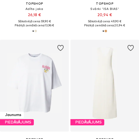
TOPSHOP
TOPSHOP
Adīta jaka
Svārki 'ISA BIAS'
26,18 €
20,94 €
Sākotnējā cena: 59,90 €
Sākotnējā cena: 49,90 €
Pēdējā zemākā cena:
13,96 €
Pēdējā zemākā cena:
20,94 €
Jaunums
PIEDĀVĀJUMS
PIEDĀVĀJUMS