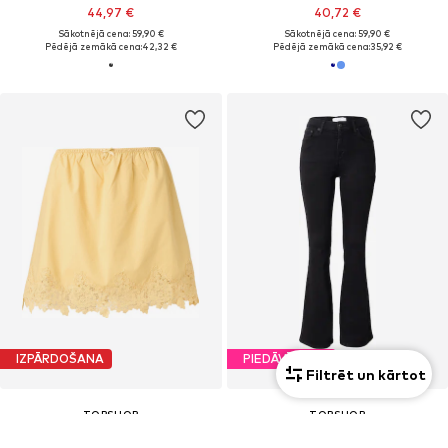
44,97 €
40,72 €
Sākotnējā cena: 59,90 €
Sākotnējā cena: 59,90 €
Pēdējā zemākā cena:
42,32 €
Pēdējā zemākā cena:
35,92 €
IZPĀRDOŠANA
PIEDĀVĀJUMS
Filtrēt un kārtot
TOPSHOP
TOPSHOP
Svārki
Plati gali Džinsi 'TSJAMIE'