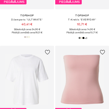
PIEDĀVĀJUMS
PIEDĀVĀJUMS
TOPSHOP
TOPSHOP
Džemperis 'ULTIMATE'
T-Krekls 'EVERYDAY'
40,41 €
10,71 €
Sākotnējā cena: 54,90 €
Sākotnējā cena: 14,90 €
Pēdējā zemākā cena:
19,31 €
Pēdējā zemākā cena:
10,71 €
+
3