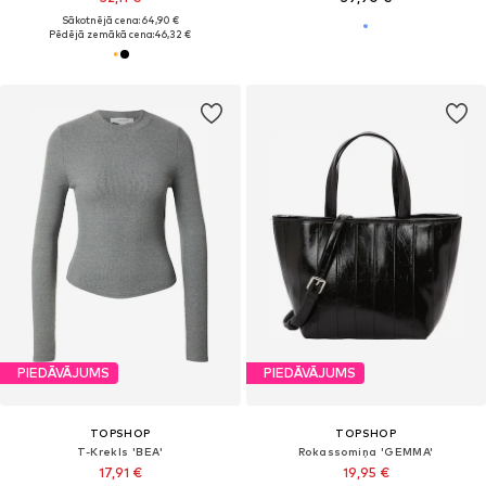
Sākotnējā cena: 64,90 €
Pēdējā zemākā cena:
46,32 €
PIEDĀVĀJUMS
PIEDĀVĀJUMS
TOPSHOP
TOPSHOP
T-Krekls 'BEA'
Rokassomiņa 'GEMMA'
17,91 €
19,95 €