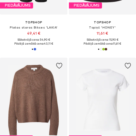
PIEDĀVĀJUMS
PIEDĀVĀJUMS
TOPSHOP
TOPSHOP
Platas staras Bikses 'LAKIA'
Topiņš 'HONEY'
49,41 €
11,61 €
Sākotnējā cena: 54,90 €
Sākotnējā cena: 15,90 €
Pēdējā zemākā cena:
43,11 €
Pēdējā zemākā cena:
11,61 €