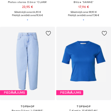
Platas staras Džinsi 'CLARA'
Blūze 'SANNE'
23,95 €
17,96 €
Sākotnējā cena: 64,90 €
Sākotnējā cena: 59,90 €
Pēdējā zemākā cena:
19,16 €
Pēdējā zemākā cena:
17,96 €
PIEDĀVĀJUMS
PIEDĀVĀJUMS
TOPSHOP
TOPSHOP
Baggy Džinsi 'LOWRIE'
T-Krekls 'EVERYDAY'