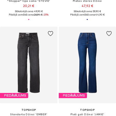
"Shopper" tipa soma 'STEVIE'
Platas staras Džinsi
20,21 €
47,92 €
Sākotnējā cena: 49,90 €
Sākotnējā cena: 59,90 €
Pēdējā zemākā cena:
26,94 €
-25%
Pēdējā zemākā cena:
44,90 €
PIEDĀVĀJUMS
PIEDĀVĀJUMS
TOPSHOP
TOPSHOP
Standarta Džinsi 'EMBER'
Plati gali Džinsi 'JAMIE'