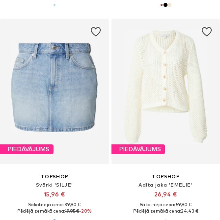
PIEDĀVĀJUMS
PIEDĀVĀJUMS
TOPSHOP
TOPSHOP
Svārki 'SILJE'
Adīta jaka 'EMELIE'
15,96 €
26,94 €
Sākotnējā cena: 39,90 €
Sākotnējā cena: 59,90 €
Pēdējā zemākā cena:
19,95 €
-20%
Pēdējā zemākā cena:
24,43 €