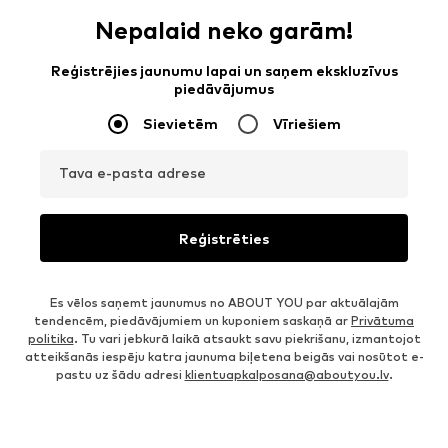
Nepalaid neko garām!
Reģistrējies jaunumu lapai un saņem ekskluzīvus
piedāvājumus
Sievietēm
Vīriešiem
Tava e-pasta adrese
Reģistrēties
Es vēlos saņemt jaunumus no ABOUT YOU par aktuālajām
tendencēm, piedāvājumiem un kuponiem saskaņā ar
Privātuma
politika
. Tu vari jebkurā laikā atsaukt savu piekrišanu, izmantojot
atteikšanās iespēju katra jaunuma biļetena beigās vai nosūtot e-
pastu uz šādu adresi
klientuapkalposana@aboutyou.lv
.