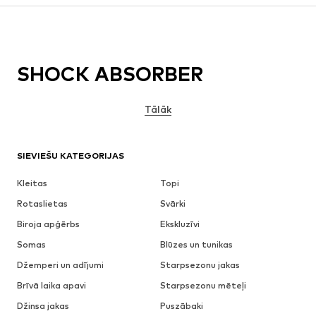
SHOCK ABSORBER
Tālāk
SIEVIEŠU KATEGORIJAS
Kleitas
Topi
Rotaslietas
Svārki
Biroja apģērbs
Ekskluzīvi
Somas
Blūzes un tunikas
Džemperi un adījumi
Starpsezonu jakas
Brīvā laika apavi
Starpsezonu mēteļi
Džinsa jakas
Puszābaki