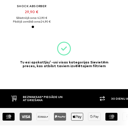
SHOCK ABSORBER
29,90 €
Sākotnējā cena: 42,90 €
Pēdējā zemākā cena:
24,90 €
Tu esi apskatījis/ -usi visas kategorijas Sievietēm
preces, kas atbilst taviem izvēlētajiem filtriem
BEZMAKSAS* PIEGĀDE UN
30 DIENU 
ATGRIEŠANA