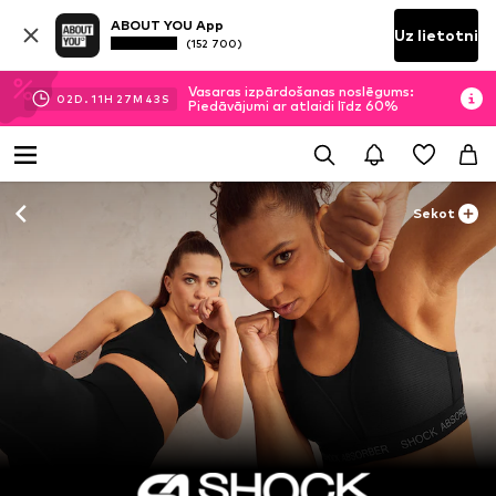
ABOUT YOU App
Uz lietotni
(152 700)
Vasaras izpārdošanas noslēgums:
02
D.
11
H
27
M
43
S
Piedāvājumi ar atlaidi līdz 60%
Sekot