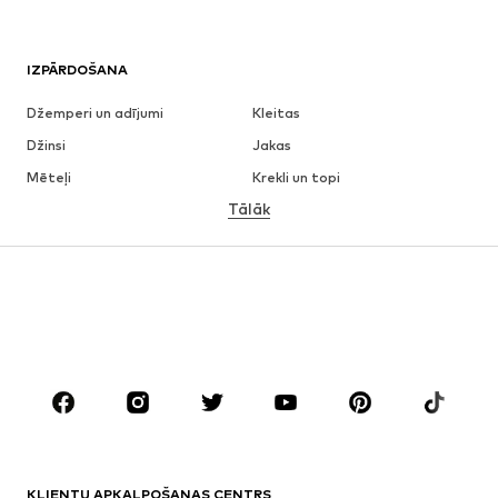
IZPĀRDOŠANA
Džemperi un adījumi
Kleitas
Džinsi
Jakas
Mēteļi
Krekli un topi
Tālāk
Bikses
Apakšveļa
Svārki
Blūzes un tunikas
Ikdienas džemperi
Žaketes
Peldkostīmi
Kombinezoni un sarafāni
Lieli izmēri
Apģērbs grūtniecēm
Apavi
Sports
Aksesuāri
Premium
APĢĒRBI
KLIENTU APKALPOŠANAS CENTRS
Jaunumi
Šobrīd populāri