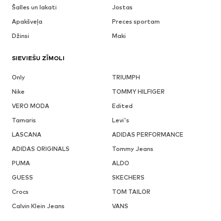
Šalles un lakati
Jostas
Apakšveļa
Preces sportam
Džinsi
Maki
SIEVIEŠU ZĪMOLI
Only
TRIUMPH
Nike
TOMMY HILFIGER
VERO MODA
Edited
Tamaris
Levi's
LASCANA
ADIDAS PERFORMANCE
ADIDAS ORIGINALS
Tommy Jeans
PUMA
ALDO
GUESS
SKECHERS
Crocs
TOM TAILOR
Calvin Klein Jeans
VANS