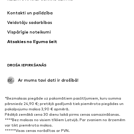
Kleitas
Džinsi
Kontakti un palīdzība
Krekli un topi
Bikses
Veidotāju sadarbības
Jakas
Džemperi un adījumi
Vispārīgie noteikumi
Apakšveļa
Blūzes un tunikas
Atsakies no līguma šeit
Mēteļi
Svārki
Peldkostīmi
Ikdienas džemperi
Žaketes
Kombinezoni un sarafāni
DROŠA IEPIRKŠANĀS
Lieli izmēri
Apģērbs grūtniecēm
Svinības
Ekskluzīvi
 Ar mums tavi dati ir drošībā!
Pārstrāde
*Bezmaksas piegāde uz pakomātiem pasūtījumiem, kuru summa
APAVI
pārsniedz 24,90 €; pretējā gadījumā tiek piemērota piegādes un
pakalpojumu maksa 3,90 € apmērā.
Jaunumi
Šobrīd populāri
Pēdējā zemākā cena 30 dienu laikā pirms cenas samazināšanas.
****Bez maksas no visiem tīkliem Latvijā. Par zvaniem no ārzemēm
Brīvā laika apavi
Puszābaki
var tikt piemērota maksa.
Augstpapēžu apavi
Zābaki
******Visas cenas norādītas ar PVN.