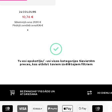
24COLOURS
10,76 €
Sākotnējā cena: 29,90 €
Pēdējā zemākā cena:
9,96 €
Tu esi apskatījis/ -usi visas kategorijas Sievietēm
preces, kas atbilst taviem izvēlētajiem filtriem
BEZMAKSAS* PIEGĀDE UN
30 DIENU 
ATGRIEŠANA