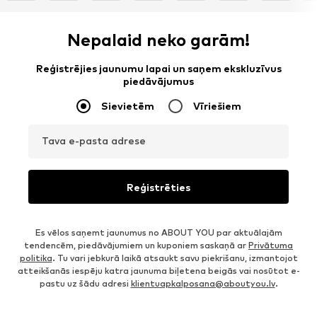
Nepalaid neko garām!
Reģistrējies jaunumu lapai un saņem ekskluzīvus
piedāvājumus
Sievietēm
Vīriešiem
Tava e-pasta adrese
Reģistrēties
Es vēlos saņemt jaunumus no ABOUT YOU par aktuālajām
tendencēm, piedāvājumiem un kuponiem saskaņā ar
Privātuma
politika
. Tu vari jebkurā laikā atsaukt savu piekrišanu, izmantojot
atteikšanās iespēju katra jaunuma biļetena beigās vai nosūtot e-
pastu uz šādu adresi
klientuapkalposana@aboutyou.lv
.