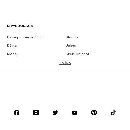
IZPĀRDOŠANA
Džemperi un adījumi
Kleitas
Džinsi
Jakas
Mēteļi
Krekli un topi
Tālāk
Bikses
Apakšveļa
Svārki
Blūzes un tunikas
Ikdienas džemperi
Žaketes
Peldkostīmi
Kombinezoni un sarafāni
Lieli izmēri
Apģērbs grūtniecēm
Apavi
Sports
Aksesuāri
Premium
APĢĒRBI