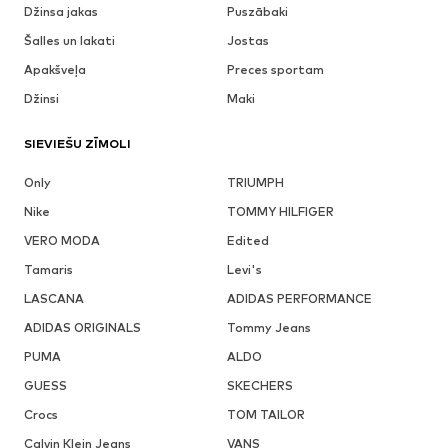
Džinsa jakas
Puszābaki
Šalles un lakati
Jostas
Apakšveļa
Preces sportam
Džinsi
Maki
SIEVIEŠU ZĪMOLI
Only
TRIUMPH
Nike
TOMMY HILFIGER
VERO MODA
Edited
Tamaris
Levi's
LASCANA
ADIDAS PERFORMANCE
ADIDAS ORIGINALS
Tommy Jeans
PUMA
ALDO
GUESS
SKECHERS
Crocs
TOM TAILOR
Calvin Klein Jeans
VANS