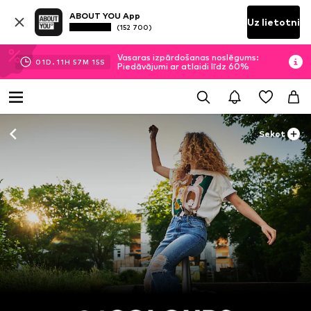
ABOUT YOU App
Uz lietotni
(152 700)
Vasaras izpārdošanas noslēgums:
01
D.
11
H
57
M
15
S
Piedāvājumi ar atlaidi līdz 60%
Sekot