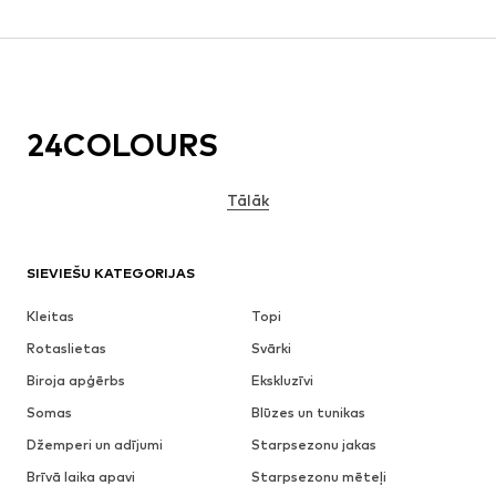
24COLOURS
Tālāk
SIEVIEŠU KATEGORIJAS
Kleitas
Topi
Rotaslietas
Svārki
Biroja apģērbs
Ekskluzīvi
Somas
Blūzes un tunikas
Džemperi un adījumi
Starpsezonu jakas
Brīvā laika apavi
Starpsezonu mēteļi