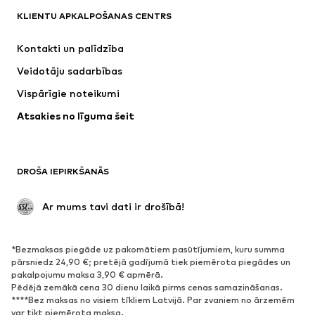
KLIENTU APKALPOŠANAS CENTRS
Jaunumi
Šobrīd populāri
Kleitas
Džinsi
Kontakti un palīdzība
Krekli un topi
Bikses
Veidotāju sadarbības
Jakas
Džemperi un adījumi
Vispārīgie noteikumi
Apakšveļa
Blūzes un tunikas
Atsakies no līguma šeit
Mēteļi
Svārki
Peldkostīmi
Ikdienas džemperi
Žaketes
Kombinezoni un sarafāni
DROŠA IEPIRKŠANĀS
Lieli izmēri
Apģērbs grūtniecēm
Svinības
Ekskluzīvi
 Ar mums tavi dati ir drošībā!
Pārstrāde
*Bezmaksas piegāde uz pakomātiem pasūtījumiem, kuru summa
APAVI
pārsniedz 24,90 €; pretējā gadījumā tiek piemērota piegādes un
pakalpojumu maksa 3,90 € apmērā.
Jaunumi
Šobrīd populāri
Pēdējā zemākā cena 30 dienu laikā pirms cenas samazināšanas.
****Bez maksas no visiem tīkliem Latvijā. Par zvaniem no ārzemēm
Brīvā laika apavi
Puszābaki
var tikt piemērota maksa.