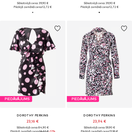
Sākotnējā cena: 39,90 €
Sākotnējā cena: 39,90 €
Pēdējā zemākā cena:
12,72 €
Pēdējā zemākā cena:
12,72 €
PIEDĀVĀJUMS
PIEDĀVĀJUMS
DOROTHY PERKINS
DOROTHY PERKINS
23,16 €
23,94 €
Sākotnējā cena: 84,90 €
Sākotnējā cena: 59,90 €
Pēdējā zemākā cena:
26,32 €
-12%
Pēdējā zemākā cena:
15,96 €