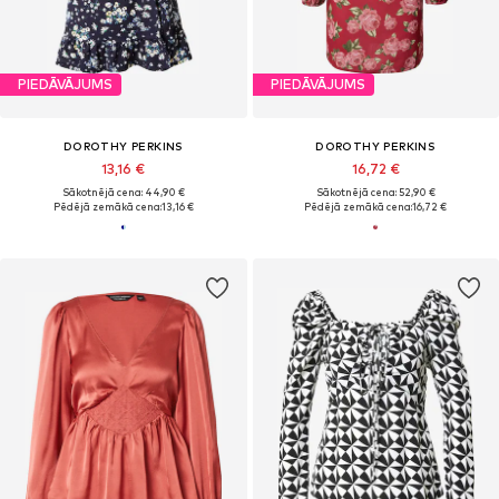
PIEDĀVĀJUMS
PIEDĀVĀJUMS
DOROTHY PERKINS
DOROTHY PERKINS
13,16 €
16,72 €
Sākotnējā cena: 44,90 €
Sākotnējā cena: 52,90 €
Pēdējā zemākā cena:
13,16 €
Pēdējā zemākā cena:
16,72 €