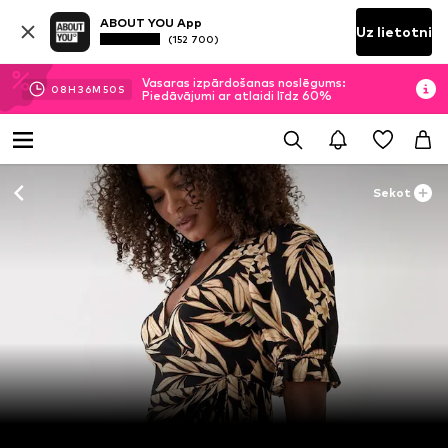
ABOUT YOU App
Uz lietotni
(152 700)
Vasaras izpārdošanas noslēgums:
08
H
36
M
48
S
Piedāvājumi ar atlaidi līdz 60%
Sekot