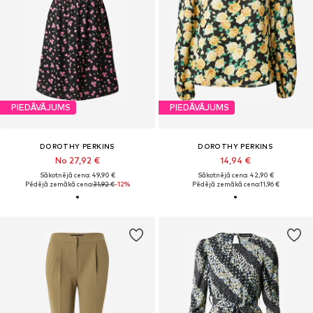
PIEDĀVĀJUMS
PIEDĀVĀJUMS
DOROTHY PERKINS
DOROTHY PERKINS
No 27,92 €
14,94 €
Sākotnējā cena: 49,90 €
Sākotnējā cena: 42,90 €
Pēdējā zemākā cena:
31,92 €
-12%
Pēdējā zemākā cena:
11,96 €