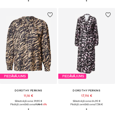
PIEDĀVĀJUMS
PIEDĀVĀJUMS
DOROTHY PERKINS
DOROTHY PERKINS
11,16 €
17,96 €
Sākotnējā cena: 39,90 €
Sākotnējā cena: 64,90 €
Pēdējā zemākā cena:
11,96 €
-6%
Pēdējā zemākā cena:
17,96 €