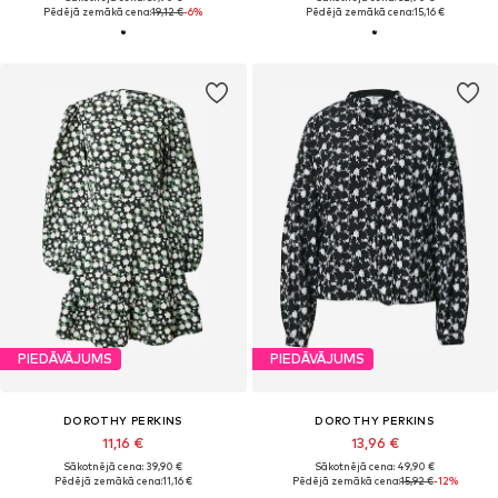
Pēdējā zemākā cena:
19,12 €
-6%
Pēdējā zemākā cena:
15,16 €
PIEDĀVĀJUMS
PIEDĀVĀJUMS
DOROTHY PERKINS
DOROTHY PERKINS
11,16 €
13,96 €
Sākotnējā cena: 39,90 €
Sākotnējā cena: 49,90 €
Pēdējā zemākā cena:
11,16 €
Pēdējā zemākā cena:
15,92 €
-12%