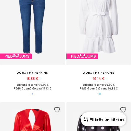
PIEDĀVĀJUMS
PIEDĀVĀJUMS
DOROTHY PERKINS
DOROTHY PERKINS
15,33 €
16,14 €
Sākotnējā cena: 44,90 €
Sākotnējā cena: 44,90 €
Pēdējā zemākā cena:
15,33 €
Pēdējā zemākā cena:
14,32 €
Filtrēt un kārtot