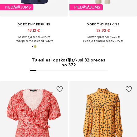
PIEDĀVĀJUMS
PIEDĀVĀJUMS
DOROTHY PERKINS
DOROTHY PERKINS
19,12 €
23,92 €
Sākotnējā cena: 59,90 €
Sākotnējā cena: 74,90 €
Pēdējā zemākā cena:
19,12 €
Pēdējā zemākā cena:
23,92 €
Tu esi esi apskatījis/-usi 32 preces
no 372