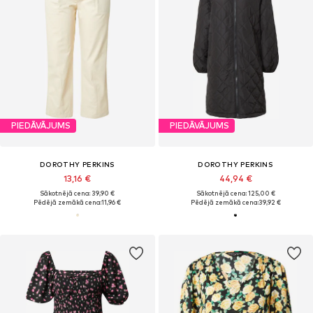
PIEDĀVĀJUMS
PIEDĀVĀJUMS
DOROTHY PERKINS
DOROTHY PERKINS
13,16 €
44,94 €
Sākotnējā cena: 39,90 €
Sākotnējā cena: 125,00 €
Pēdējā zemākā cena:
11,96 €
Pēdējā zemākā cena:
39,92 €