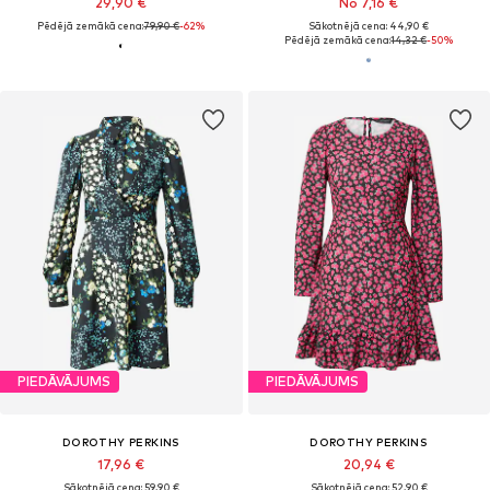
29,90 €
No 7,16 €
Pēdējā zemākā cena:
79,90 €
-62%
Sākotnējā cena: 44,90 €
Pēdējā zemākā cena:
14,32 €
-50%
PIEDĀVĀJUMS
PIEDĀVĀJUMS
DOROTHY PERKINS
DOROTHY PERKINS
17,96 €
20,94 €
Sākotnējā cena: 59,90 €
Sākotnējā cena: 52,90 €