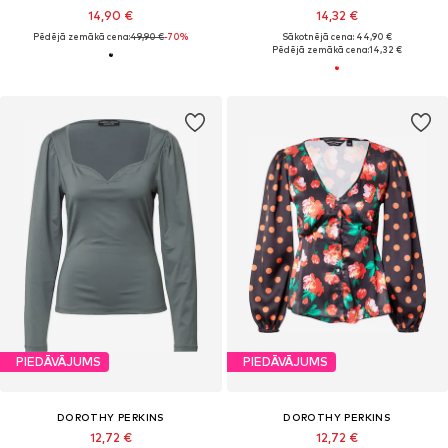
14,90 €
14,32 €
Pēdējā zemākā cena:
49,90 €
-70%
Sākotnējā cena: 44,90 €
Pēdējā zemākā cena:
14,32 €
PIEDĀVĀJUMS
PIEDĀVĀJUMS
DOROTHY PERKINS
DOROTHY PERKINS
12,72 €
12,72 €