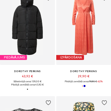
PIEDĀVĀJUMS
IZPĀRDOŠANA
DOROTHY PERKINS
DOROTHY PERKINS
43,92 €
29,90 €
Sākotnējā cena: 139,00 €
Pēdējā zemākā cena:
79,90 €
-62%
Pēdējā zemākā cena:
43,92 €