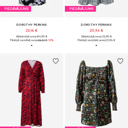
PIEDĀVĀJUMS
PIEDĀVĀJUMS
DOROTHY PERKINS
DOROTHY PERKINS
23,16 €
20,94 €
Sākotnējā cena: 84,90 €
Sākotnējā cena: 52,90 €
Pēdējā zemākā cena:
26,32 €
-12%
Pēdējā zemākā cena:
20,94 €