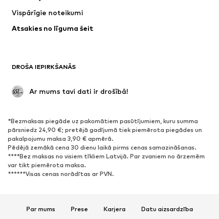
Jakas
Džemperi un adījumi
Vispārīgie noteikumi
Apakšveļa
Blūzes un tunikas
Atsakies no līguma šeit
Mēteļi
Svārki
Peldkostīmi
Ikdienas džemperi
Žaketes
Kombinezoni un sarafāni
DROŠA IEPIRKŠANĀS
Lieli izmēri
Apģērbs grūtniecēm
Svinības
Ekskluzīvi
 Ar mums tavi dati ir drošībā!
Pārstrāde
*Bezmaksas piegāde uz pakomātiem pasūtījumiem, kuru summa
APAVI
pārsniedz 24,90 €; pretējā gadījumā tiek piemērota piegādes un
pakalpojumu maksa 3,90 € apmērā.
Jaunumi
Šobrīd populāri
Pēdējā zemākā cena 30 dienu laikā pirms cenas samazināšanas.
****Bez maksas no visiem tīkliem Latvijā. Par zvaniem no ārzemēm
Brīvā laika apavi
Puszābaki
var tikt piemērota maksa.
Augstpapēžu apavi
Zābaki
******Visas cenas norādītas ar PVN.
Sandales
Kurpes
Sporta apavi
Laiviņas
Par mums
Prese
Karjera
Datu aizsardzība
Atvērti apavi
Mājas apavi