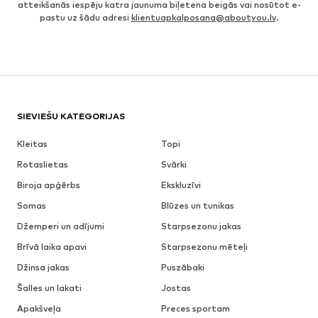
atteikšanās iespēju katra jaunuma biļetena beigās vai nosūtot e-
pastu uz šādu adresi
klientuapkalposana@aboutyou.lv
.
SIEVIEŠU KATEGORIJAS
Kleitas
Topi
Rotaslietas
Svārki
Biroja apģērbs
Ekskluzīvi
Somas
Blūzes un tunikas
Džemperi un adījumi
Starpsezonu jakas
Brīvā laika apavi
Starpsezonu mēteļi
Džinsa jakas
Puszābaki
Šalles un lakati
Jostas
Apakšveļa
Preces sportam