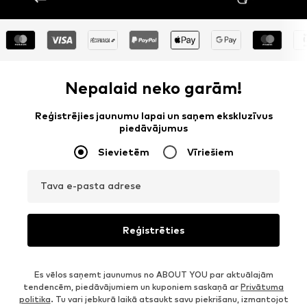
Nepalaid neko garām!
Reģistrējies jaunumu lapai un saņem ekskluzīvus
piedāvājumus
Sievietēm
Vīriešiem
Tava e-pasta adrese
Reģistrēties
Es vēlos saņemt jaunumus no ABOUT YOU par aktuālajām
tendencēm, piedāvājumiem un kuponiem saskaņā ar
Privātuma
politika
. Tu vari jebkurā laikā atsaukt savu piekrišanu, izmantojot