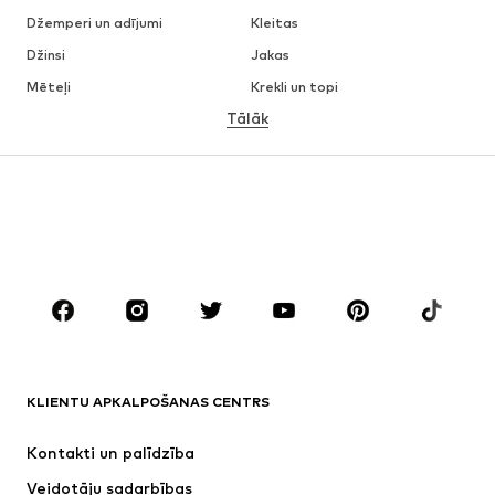
Džemperi un adījumi
Kleitas
Džinsi
Jakas
Mēteļi
Krekli un topi
Tālāk
Bikses
Apakšveļa
Svārki
Blūzes un tunikas
Ikdienas džemperi
Žaketes
Peldkostīmi
Kombinezoni un sarafāni
Lieli izmēri
Apģērbs grūtniecēm
Apavi
Sports
Aksesuāri
Premium
APĢĒRBI
KLIENTU APKALPOŠANAS CENTRS
Jaunumi
Šobrīd populāri
Kleitas
Džinsi
Kontakti un palīdzība
Krekli un topi
Bikses
Veidotāju sadarbības