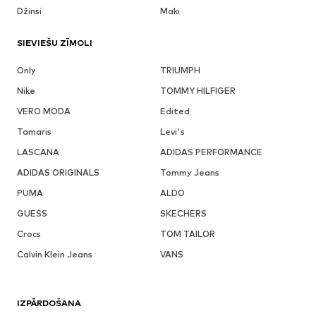
Džinsi
Maki
SIEVIEŠU ZĪMOLI
Only
TRIUMPH
Nike
TOMMY HILFIGER
VERO MODA
Edited
Tamaris
Levi's
LASCANA
ADIDAS PERFORMANCE
ADIDAS ORIGINALS
Tommy Jeans
PUMA
ALDO
GUESS
SKECHERS
Crocs
TOM TAILOR
Calvin Klein Jeans
VANS
IZPĀRDOŠANA