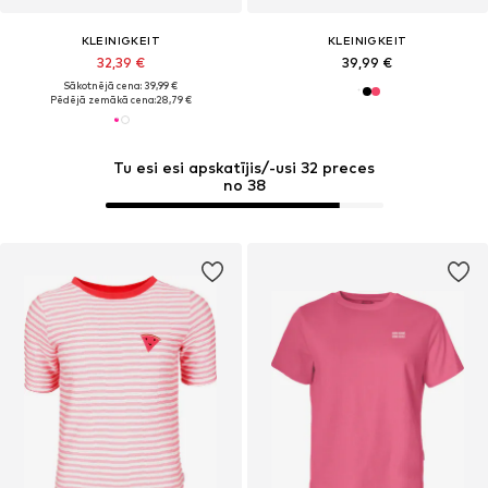
KLEINIGKEIT
KLEINIGKEIT
32,39 €
39,99 €
Sākotnējā cena: 39,99 €
Pēdējā zemākā cena:
28,79 €
Tu esi esi apskatījis/-usi 32 preces
no 38