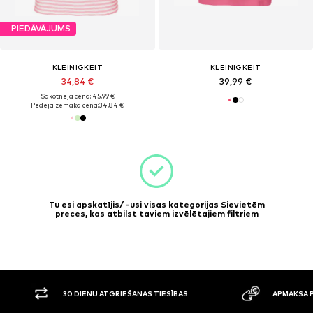
PIEDĀVĀJUMS
KLEINIGKEIT
KLEINIGKEIT
34,84 €
39,99 €
Sākotnējā cena: 45,99 €
Pēdējā zemākā cena:
34,84 €
Tu esi apskatījis/ -usi visas kategorijas Sievietēm
preces, kas atbilst taviem izvēlētajiem filtriem
30 DIENU ATGRIEŠANAS TIESĪBAS
APMAKSA P