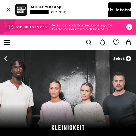
ABOUT YOU App
Uz lietotni
(152 700)
Vasaras izpārdošanas noslēgums:
01
D.
18
H
08
M
04
S
Piedāvājumi ar atlaidi līdz 60%
Sekot