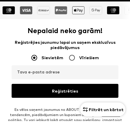
Nepalaid neko garām!
Reģistrējies jaunumu lapai un saņem ekskluzīvus
piedāvājumus
Sievietēm
Vīriešiem
Tava e-pasta adrese
Reģistrēties
Filtrēt un kārtot
Es vēlos saņemt jaunumus no ABOUT YOU par aktuālajām
tendencēm, piedāvājumiem un kuponiem saskaņā ar
Privātuma
politika
. Tu vari jebkurā laikā atsaukt savu piekrišanu, izmantojot
atteikšanās iespēju katra jaunuma biļetena beigās vai nosūtot e-