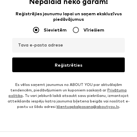
Nepalaid neko garām!
Reģistrējies jaunumu lapai un saņem ekskluzīvus
piedāvājumus
Sievietēm
Vīriešiem
Tava e-pasta adrese
Reģistrēties
Es vēlos saņemt jaunumus no ABOUT YOU par aktuālajām
tendencēm, piedāvājumiem un kuponiem saskaņā ar
Privātuma
politika
. Tu vari jebkurā laikā atsaukt savu piekrišanu, izmantojot
atteikšanās iespēju katra jaunuma biļetena beigās vai nosūtot e-
pastu uz šādu adresi
klientuapkalposana@aboutyou.lv
.