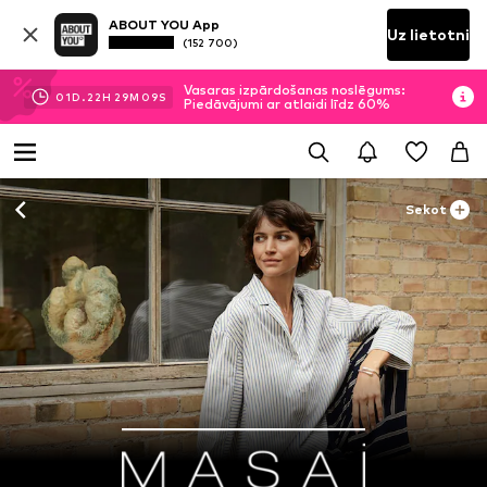
ABOUT YOU App
Uz lietotni
(152 700)
Vasaras izpārdošanas noslēgums:
01
D.
22
H
29
M
09
S
Piedāvājumi ar atlaidi līdz 60%
Sekot