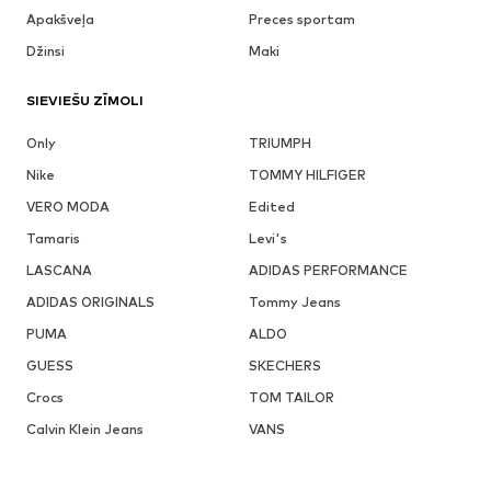
Apakšveļa
Preces sportam
Džinsi
Maki
SIEVIEŠU ZĪMOLI
Only
TRIUMPH
Nike
TOMMY HILFIGER
VERO MODA
Edited
Tamaris
Levi's
LASCANA
ADIDAS PERFORMANCE
ADIDAS ORIGINALS
Tommy Jeans
PUMA
ALDO
GUESS
SKECHERS
Crocs
TOM TAILOR
Calvin Klein Jeans
VANS