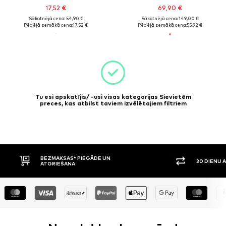
17,52 €
69,90 €
Sākotnējā cena: 54,90 €
Sākotnējā cena: 149,00 €
Pēdējā zemākā cena:
17,52 €
Pēdējā zemākā cena:
55,92 €
Tu esi apskatījis/ -usi visas kategorijas Sievietēm
preces, kas atbilst taviem izvēlētajiem filtriem
BEZMAKSAS* PIEGĀDE UN
30 DIENU A
ATGRIEŠANA