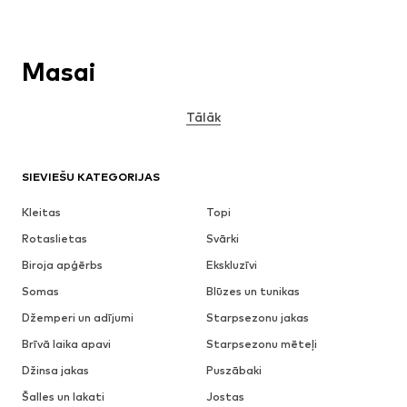
Masai
Tālāk
SIEVIEŠU KATEGORIJAS
Kleitas
Topi
Rotaslietas
Svārki
Biroja apģērbs
Ekskluzīvi
Somas
Blūzes un tunikas
Džemperi un adījumi
Starpsezonu jakas
Brīvā laika apavi
Starpsezonu mēteļi
Džinsa jakas
Puszābaki
Šalles un lakati
Jostas