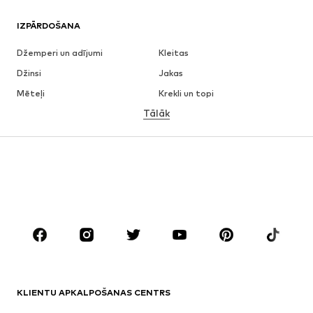
IZPĀRDOŠANA
Džemperi un adījumi
Kleitas
Džinsi
Jakas
Mēteļi
Krekli un topi
Tālāk
Bikses
Apakšveļa
Svārki
Blūzes un tunikas
Ikdienas džemperi
Žaketes
Peldkostīmi
Kombinezoni un sarafāni
Lieli izmēri
Apģērbs grūtniecēm
Apavi
Sports
Aksesuāri
Premium
APĢĒRBI
KLIENTU APKALPOŠANAS CENTRS
Jaunumi
Šobrīd populāri