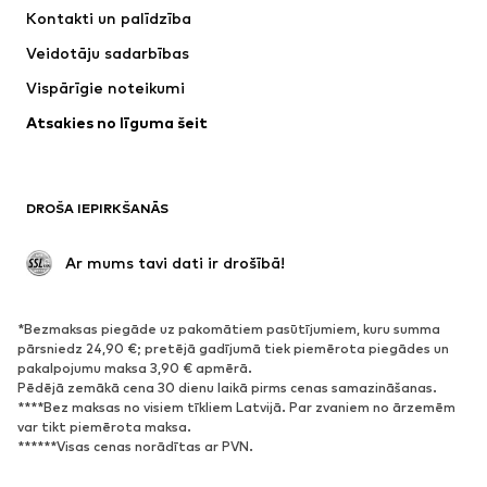
Kleitas
Džinsi
Kontakti un palīdzība
Krekli un topi
Bikses
Veidotāju sadarbības
Jakas
Džemperi un adījumi
Vispārīgie noteikumi
Apakšveļa
Blūzes un tunikas
Atsakies no līguma šeit
Mēteļi
Svārki
Peldkostīmi
Ikdienas džemperi
Žaketes
Kombinezoni un sarafāni
DROŠA IEPIRKŠANĀS
Lieli izmēri
Apģērbs grūtniecēm
Svinības
Ekskluzīvi
 Ar mums tavi dati ir drošībā!
Pārstrāde
*Bezmaksas piegāde uz pakomātiem pasūtījumiem, kuru summa
APAVI
pārsniedz 24,90 €; pretējā gadījumā tiek piemērota piegādes un
pakalpojumu maksa 3,90 € apmērā.
Jaunumi
Šobrīd populāri
Pēdējā zemākā cena 30 dienu laikā pirms cenas samazināšanas.
****Bez maksas no visiem tīkliem Latvijā. Par zvaniem no ārzemēm
Brīvā laika apavi
Puszābaki
var tikt piemērota maksa.
Augstpapēžu apavi
Zābaki
******Visas cenas norādītas ar PVN.
Sandales
Kurpes