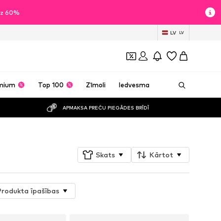
īdz 60%
LV
LV
mium
Top 100
Zīmoli
Iedvesma
APMAKSA PREČU PIEGĀDES BRĪDĪ
Skats
Kārtot
Produkta īpašības