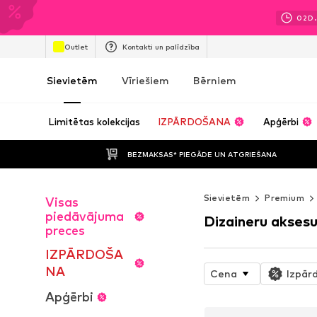
02
D.
Outlet
Kontakti un palīdzība
Sievietēm
Vīriešiem
Bērniem
Limitētas kolekcijas
IZPĀRDOŠANA
Apģērbi
BEZMAKSAS* PIEGĀDE UN ATGRIEŠANA
Sievietēm
Premium
Visas
piedāvājuma
Dizaineru aksesu
preces
IZPĀRDOŠA
NA
Cena
Izpār
Apģērbi