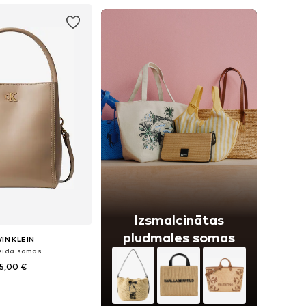
Izsmalcinātas
pludmales somas
IN KLEIN
eida somas
5,00 €
izmēri: One Size