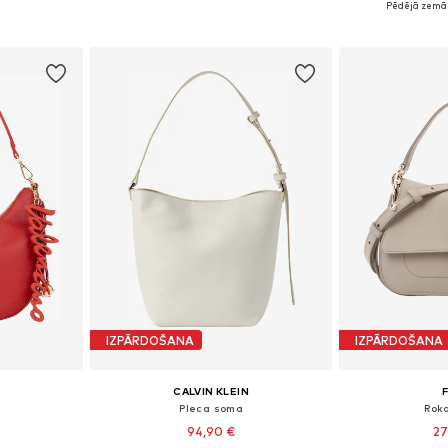
Pēdējā zemāk
ozam
Pievienot grozam
Pievie
IZPĀRDOŠANA
IZPĀRDOŠANA
CALVIN KLEIN
Pleca soma
Rok
94,90 €
27