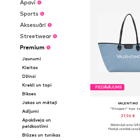
Apavi
Sports
Aksesuāri
Streetwear
Premium
Jaunumi
Kleitas
Džinsi
Krekli un topi
PIEDĀVĀJUMS
Bikses
Jakas un mēteļi
VALENTINO
"Shopper" tipa 
Adījumi
37,96 €
Apakšveļa un
Sākotnējā cena: 129,
peldkostīmi
Pieejamie izmēri: On
Pēdējā zemākā cena:
3
Blūzes un tunikas
Pievienot gr