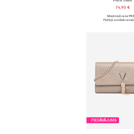
Pleca soma
74,90 €
Sākotnējā cena: 99,
Pieejamie izmēri: On
Pēdējā zemākā cena:
6
Pievienot gr
PIEDĀVĀJUMS