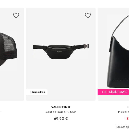
ozam
Pievienot grozam
Pievie
Unisekss
PIEDĀVĀJUMS
VALENTINO
'
Jostas soma 'Efeo'
Pleca 
69,90 €
8
Sākotnējā
55-60
Pieejamie izmēri: One Size
Pieejamie 