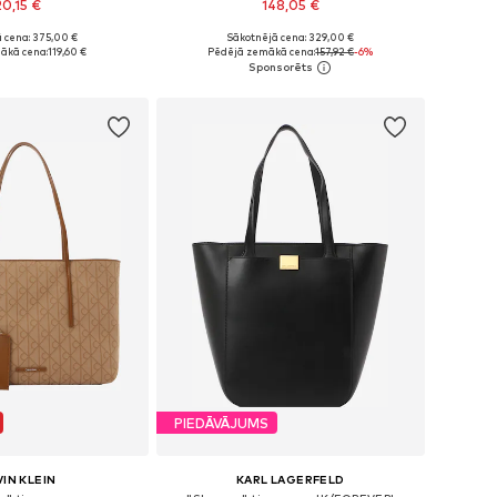
20,15 €
148,05 €
 cena: 375,00 €
Sākotnējā cena: 329,00 €
izmēri: One Size
Pieejamie izmēri: One Size
ākā cena:
119,60 €
Pēdējā zemākā cena:
157,92 €
-6%
not grozam
Pievienot grozam
PIEDĀVĀJUMS
IN KLEIN
KARL LAGERFELD