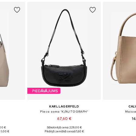
PIEDĀVĀJUMS
KARL LAGERFELD
CALV
Pleca soma 'K/AUTOGRAPH'
Maisv
67,60 €
14
00 €
Sākotnējā cena: 229,00 €
e Size
Pieejamie izmēri: One Size
Pieejamie 
41,00 €
Pēdējā zemākā cena:
67,60 €