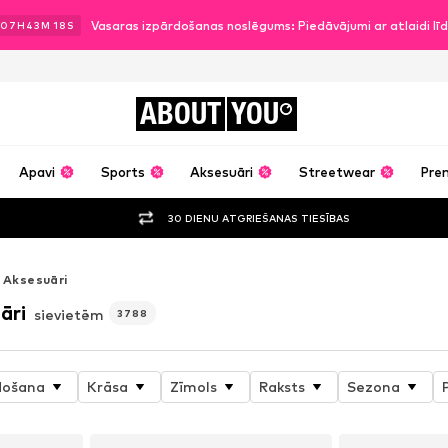
Vasaras izpārdošanas noslēgums: Piedāvājumi ar atlaidi l
07
H
43
M
17
S
ABOUT
YOU
Apavi
Sports
Aksesuāri
Streetwear
Pre
30 DIENU ATGRIEŠANAS TIESĪBAS
Aksesuāri
āri
sievietēm
3788
došana
Krāsa
Zīmols
Raksts
Sezona