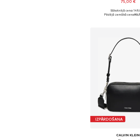
75,00 €
Sākotnējā cena: 149,
Pieejamie izmēri: On
Pēdējā zemākā cena:
93,
Pievienot gr
IZPĀRDOŠANA
CALVIN KLEIN