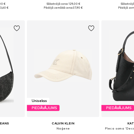
00 €
Sākotnējā cena: 129,00 €
Sākotnējā
e Size
Pieejamie izmēri: One Size
Pieejamie 
3,60 €
Pēdējā zemākā cena:
37,90 €
Pēdējā zem
ozam
Pievienot grozam
Pievie
Unisekss
PIEDĀVĀJUMS
PIEDĀVĀJUMS
JEANS
CALVIN KLEIN
KAT
Naģene
Pleca soma 'Dec