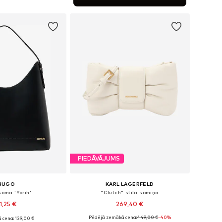
not grozam
PIEDĀVĀJUMS
HUGO
KARL LAGERFELD
soma 'Yorih'
"Clutch" stila somiņa
1,25 €
269,40 €
Pēdējā zemākā cena:
449,00 €
-40%
 cena: 139,00 €
izmēri: One Size
Pieejamie izmēri: One Size