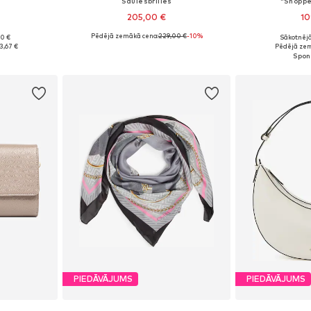
Saulesbrilles
"Shoppe
205,00 €
10
Pēdējā zemākā cena:
229,00 €
-10%
90 €
Sākotnējā
e Size
Pieejamie izmēri: One Size
Pieejamie 
3,67 €
Pēdējā zem
ozam
Pievienot grozam
Pievie
PIEDĀVĀJUMS
PIEDĀVĀJUMS