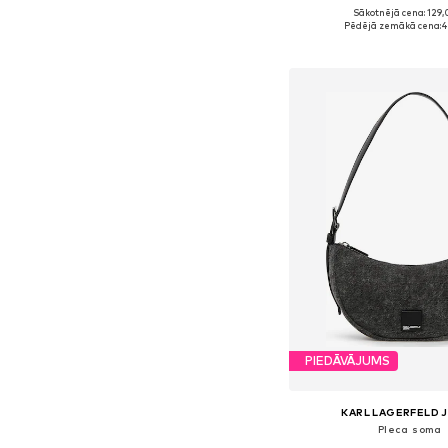
Sākotnējā cena: 129,
Pieejamie izmēri: On
Pēdējā zemākā cena:
4
Pievienot gr
PIEDĀVĀJUMS
KARL LAGERFELD 
Pleca soma