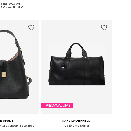
 cena: 395,00 €
izmēri: One Size
Pieejamie izmēri: One Size
ākā cena:
151,25 €
not grozam
Pievienot grozam
PIEDĀVĀJUMS
E SPADE
KARL LAGERFELD
o Crossbody Tote Bag'
Ceļojumu soma