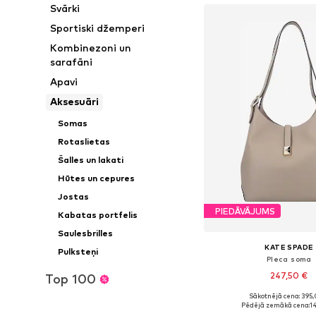
Svārki
Sportiski džemperi
Kombinezoni un
sarafāni
Apavi
Aksesuāri
Somas
Rotaslietas
Šalles un lakati
Hūtes un cepures
Jostas
PIEDĀVĀJUMS
Kabatas portfelis
Saulesbrilles
KATE SPADE
Pulksteņi
Pleca soma
247,50 €
Top 100
Sākotnējā cena: 395,
Pieejamie izmēri: On
Pēdējā zemākā cena:
1