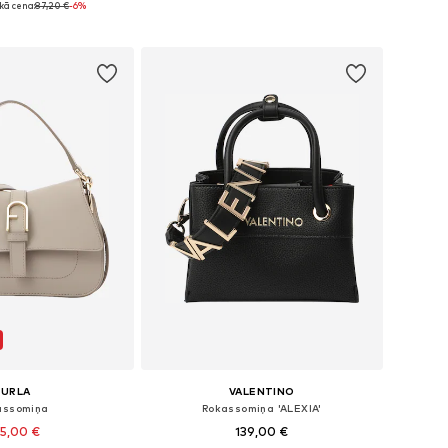
ā cena:
87,20 €
-6%
not grozam
Pievienot grozam
FURLA
VALENTINO
assomiņa
Rokassomiņa 'ALEXIA'
5,00 €
139,00 €