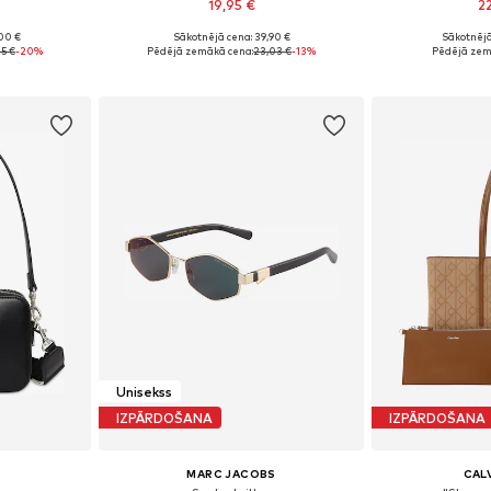
19,95 €
2
00 €
Sākotnējā cena: 39,90 €
Sākotnējā
e Size
Pieejamie izmēri: 55-60
Pieejamie 
75 €
-20%
Pēdējā zemākā cena:
23,03 €
-13%
Pēdējā zem
ozam
Pievienot grozam
Pievie
Unisekss
IZPĀRDOŠANA
IZPĀRDOŠANA
MARC JACOBS
CALV