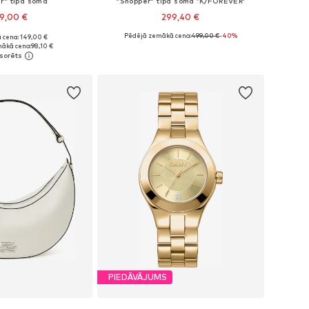
r" tipa soma
"Shopper" tipa soma 'K/FOREVER'
9,00 €
299,40 €
Pēdējā zemākā cena:
499,00 €
-40%
 cena: 149,00 €
izmēri: One Size
Pieejamie izmēri: One Size
ākā cena:
98,10 €
not grozam
Pievienot grozam
PIEDĀVĀJUMS