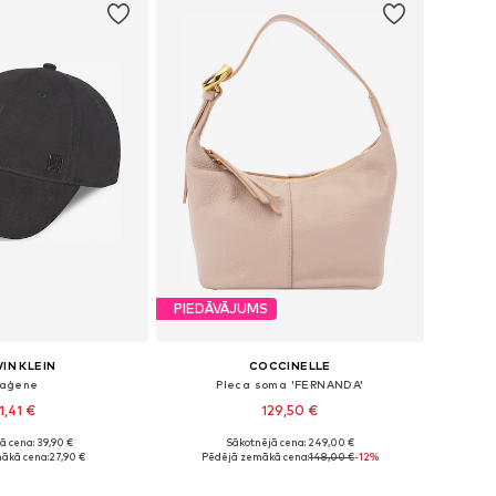
PIEDĀVĀJUMS
IN KLEIN
COCCINELLE
aģene
Pleca soma 'FERNANDA'
1,41 €
129,50 €
ā cena: 39,90 €
Sākotnējā cena: 249,00 €
 izmēri: 55-60
Pieejamie izmēri: One Size
ākā cena:
27,90 €
Pēdējā zemākā cena:
148,00 €
-12%
not grozam
Pievienot grozam