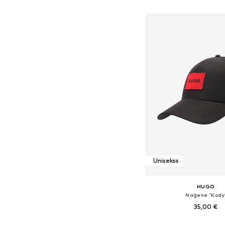
Pievienot gr
Unisekss
HUGO
Naģene 'Kody
35,00 €
Pieejamie izmēri: 