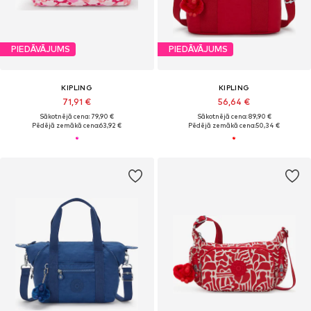
PIEDĀVĀJUMS
PIEDĀVĀJUMS
KIPLING
KIPLING
71,91 €
56,64 €
Sākotnējā cena: 79,90 €
Sākotnējā cena: 89,90 €
Pēdējā zemākā cena:
63,92 €
Pēdējā zemākā cena:
50,34 €