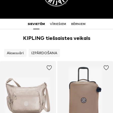
SIEVIETĒM
VĪRIEŠIEM
BĒRNIEM
KIPLING tiešsaistes veikals
Aksesuāri
IZPĀRDOŠANA