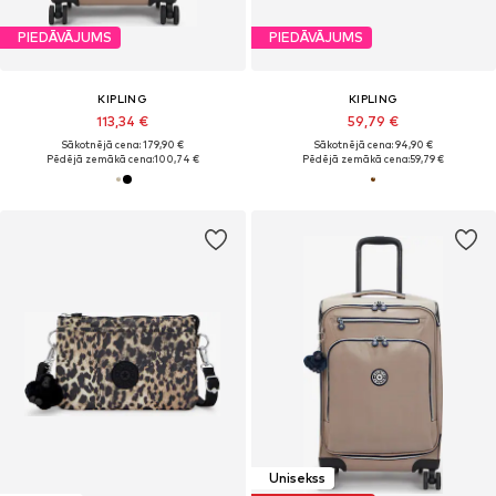
PIEDĀVĀJUMS
PIEDĀVĀJUMS
KIPLING
KIPLING
113,34 €
59,79 €
Sākotnējā cena: 179,90 €
Sākotnējā cena: 94,90 €
Pēdējā zemākā cena:
100,74 €
Pēdējā zemākā cena:
59,79 €
Unisekss