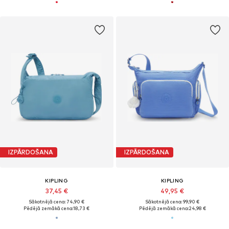
IZPĀRDOŠANA
IZPĀRDOŠANA
KIPLING
KIPLING
37,45 €
49,95 €
Sākotnējā cena: 74,90 €
Sākotnējā cena: 99,90 €
Pēdējā zemākā cena:
18,73 €
Pēdējā zemākā cena:
24,98 €