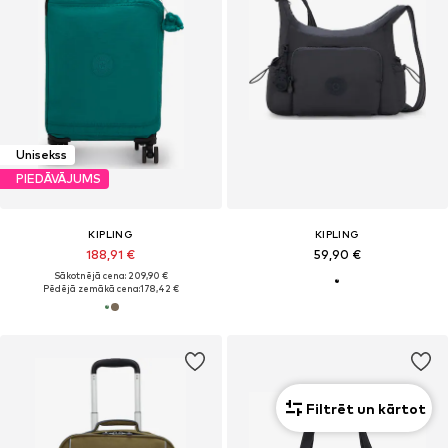
Unisekss
PIEDĀVĀJUMS
KIPLING
KIPLING
188,91 €
59,90 €
Sākotnējā cena: 209,90 €
Pēdējā zemākā cena:
178,42 €
Filtrēt un kārtot