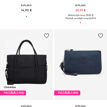
KIPLING
KIPLING
14,90 €
26,91 €
Sākotnējā cena: 29,90 €
Pēdējā zemākā cena:
26,91 €
Unisekss
PIEDĀVĀJUMS
PIEDĀVĀJUMS
KIPLING
KIPLING