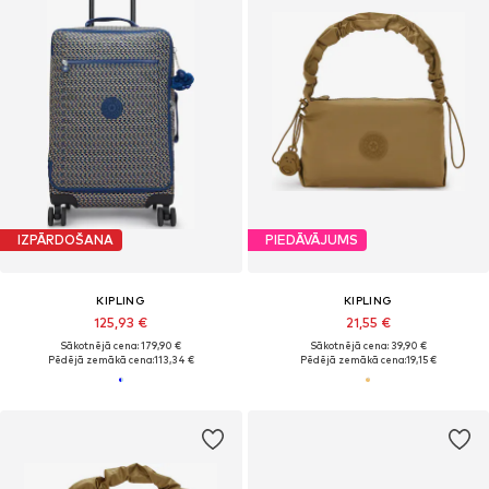
IZPĀRDOŠANA
PIEDĀVĀJUMS
KIPLING
KIPLING
125,93 €
21,55 €
Sākotnējā cena: 179,90 €
Sākotnējā cena: 39,90 €
Pēdējā zemākā cena:
113,34 €
Pēdējā zemākā cena:
19,15 €