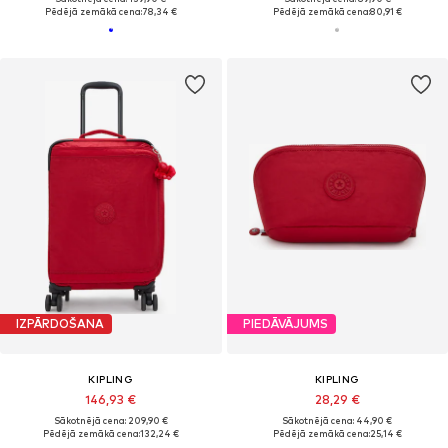
Pēdējā zemākā cena:
78,34 €
Pēdējā zemākā cena:
80,91 €
IZPĀRDOŠANA
PIEDĀVĀJUMS
KIPLING
KIPLING
146,93 €
28,29 €
Sākotnējā cena: 209,90 €
Sākotnējā cena: 44,90 €
Pēdējā zemākā cena:
132,24 €
Pēdējā zemākā cena:
25,14 €