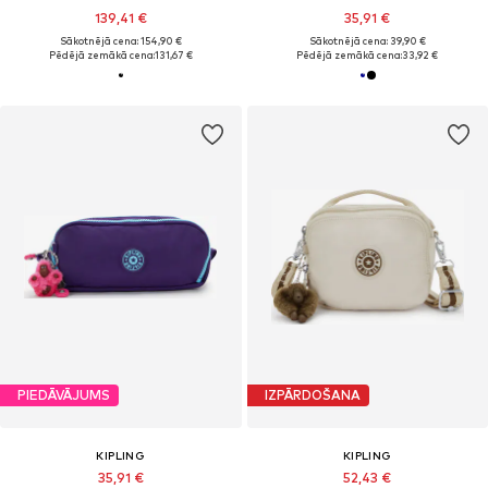
139,41 €
35,91 €
Sākotnējā cena: 154,90 €
Sākotnējā cena: 39,90 €
Pēdējā zemākā cena:
131,67 €
Pēdējā zemākā cena:
33,92 €
PIEDĀVĀJUMS
IZPĀRDOŠANA
KIPLING
KIPLING
35,91 €
52,43 €