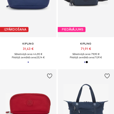
IZPĀRDOŠANA
PIEDĀVĀJUMS
KIPLING
KIPLING
31,43 €
71,91 €
Sākotnējā cena: 44,90 €
Sākotnējā cena: 79,90 €
Pēdējā zemākā cena:
25,14 €
Pēdējā zemākā cena:
71,91 €