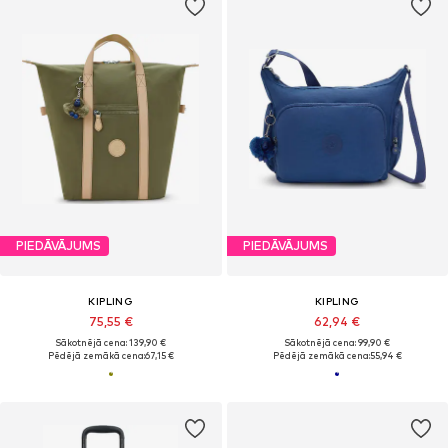
PIEDĀVĀJUMS
PIEDĀVĀJUMS
KIPLING
KIPLING
75,55 €
62,94 €
Sākotnējā cena: 139,90 €
Sākotnējā cena: 99,90 €
Pēdējā zemākā cena:
67,15 €
Pēdējā zemākā cena:
55,94 €