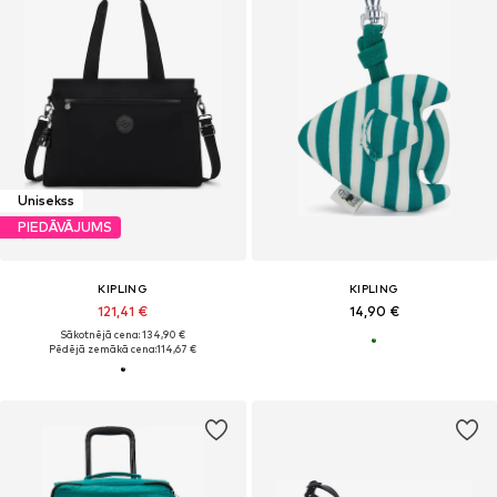
Unisekss
PIEDĀVĀJUMS
KIPLING
KIPLING
121,41 €
14,90 €
Sākotnējā cena: 134,90 €
Pēdējā zemākā cena:
114,67 €