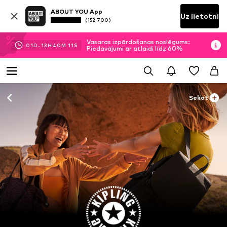
ABOUT YOU App
Uz lietotni
(152 700)
Vasaras izpārdošanas noslēgums:
01
D.
13
H
40
M
09
S
Piedāvājumi ar atlaidi līdz 60%
Sekot