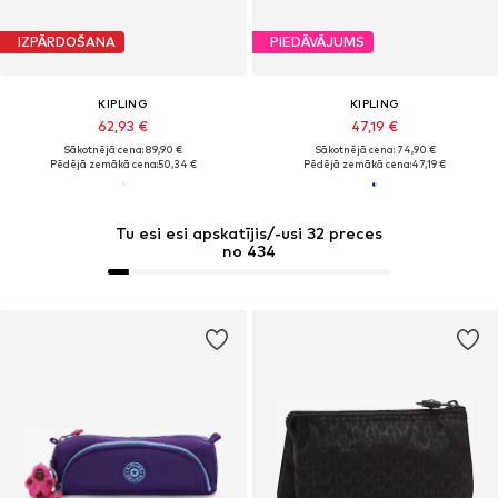
IZPĀRDOŠANA
PIEDĀVĀJUMS
KIPLING
KIPLING
62,93 €
47,19 €
Sākotnējā cena: 89,90 €
Sākotnējā cena: 74,90 €
Pēdējā zemākā cena:
50,34 €
Pēdējā zemākā cena:
47,19 €
Tu esi esi apskatījis/-usi 32 preces
no 434