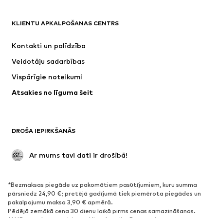
APĢĒRBI
KLIENTU APKALPOŠANAS CENTRS
Jaunumi
Šobrīd populāri
Kleitas
Džinsi
Kontakti un palīdzība
Krekli un topi
Bikses
Veidotāju sadarbības
Jakas
Džemperi un adījumi
Vispārīgie noteikumi
Apakšveļa
Blūzes un tunikas
Atsakies no līguma šeit
Mēteļi
Svārki
Peldkostīmi
Ikdienas džemperi
Žaketes
Kombinezoni un sarafāni
DROŠA IEPIRKŠANĀS
Lieli izmēri
Apģērbs grūtniecēm
Svinības
Ekskluzīvi
 Ar mums tavi dati ir drošībā!
Pārstrāde
*Bezmaksas piegāde uz pakomātiem pasūtījumiem, kuru summa
APAVI
pārsniedz 24,90 €; pretējā gadījumā tiek piemērota piegādes un
pakalpojumu maksa 3,90 € apmērā.
Jaunumi
Šobrīd populāri
Pēdējā zemākā cena 30 dienu laikā pirms cenas samazināšanas.