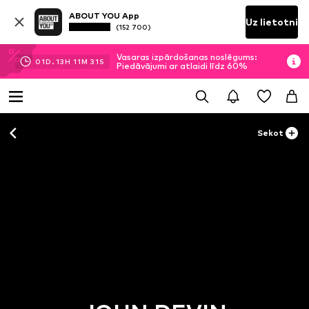
ABOUT YOU App
Uz lietotni
(152 700)
Vasaras izpārdošanas noslēgums:
01
D.
13
H
11
M
31
S
Piedāvājumi ar atlaidi līdz 60%
Sekot