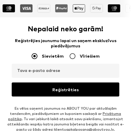
Nepalaid neko garām!
Reģistrējies jaunumu lapai un saņem ekskluzīvus
piedāvājumus
Sievietēm
Vīriešiem
Tava e-pasta adrese
Reģistrēties
Es vēlos saņemt jaunumus no ABOUT YOU par aktuālajām
tendencēm, piedāvājumiem un kuponiem saskaņā ar
Privātuma
politika
. Tu vari jebkurā laikā atsaukt savu piekrišanu, izmantojot
atteikšanās iespēju katra jaunuma biļetena beigās vai nosūtot e-
pastu uz šādu adresi
klientuapkalposana@aboutyou.lv
.