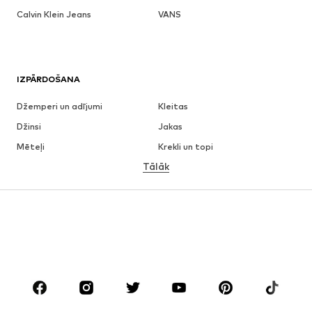
Calvin Klein Jeans
VANS
IZPĀRDOŠANA
Džemperi un adījumi
Kleitas
Džinsi
Jakas
Mēteļi
Krekli un topi
Tālāk
Bikses
Apakšveļa
Svārki
Blūzes un tunikas
Ikdienas džemperi
Žaketes
Peldkostīmi
Kombinezoni un sarafāni
Lieli izmēri
Apģērbs grūtniecēm
Apavi
Sports
Aksesuāri
Premium