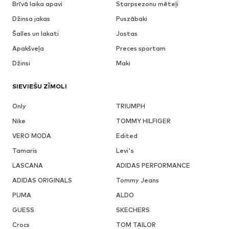
Brīvā laika apavi
Starpsezonu mēteļi
Džinsa jakas
Puszābaki
Šalles un lakati
Jostas
Apakšveļa
Preces sportam
Džinsi
Maki
SIEVIEŠU ZĪMOLI
Only
TRIUMPH
Nike
TOMMY HILFIGER
VERO MODA
Edited
Tamaris
Levi's
LASCANA
ADIDAS PERFORMANCE
ADIDAS ORIGINALS
Tommy Jeans
PUMA
ALDO
GUESS
SKECHERS
Crocs
TOM TAILOR