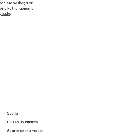
poniem saskaņā ar
spēju katra jaunuma
ou.lv
.
Svārki
Blūzes un tunikas
Starpsezonu mēteļi