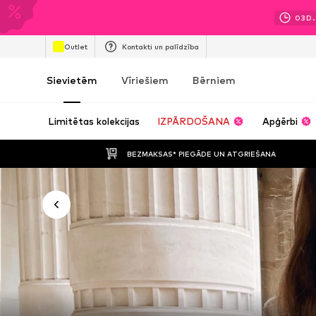
03
D.
Outlet
Kontakti un palīdzība
Sievietēm
Vīriešiem
Bērniem
Limitētas kolekcijas
IZPĀRDOŠANA
Apģērbi
BEZMAKSAS* PIEGĀDE UN ATGRIEŠANA