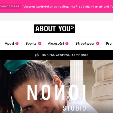
Vasaras izpārdošanas noslēgums: Piedāvājumi ar atlaidi l
00
H
07
M
26
S
ABOUT
YOU
Apavi
Sports
Aksesuāri
Streetwear
Pre
30 DIENU ATGRIEŠANAS TIESĪBAS