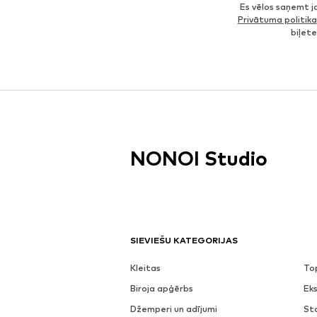
Es vēlos saņemt 
Privātuma politika
biļet
NONOI Studio
SIEVIEŠU KATEGORIJAS
Kleitas
To
Biroja apģērbs
Eks
Džemperi un adījumi
St