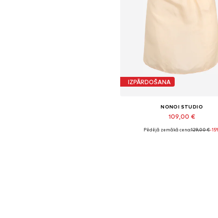
IZPĀRDOŠANA
NONOI STUDIO
109,00 €
Pēdējā zemākā cena:
129,00 €
-15
Pieejamie izmēri: S
Pievienot grozam