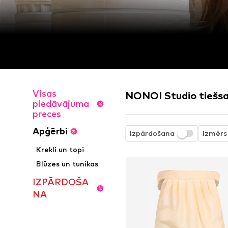
Visas
NONOI Studio tiešsai
piedāvājuma
preces
Apģērbi
Izpārdošana
Izmērs
Krekli un topi
Blūzes un tunikas
IZPĀRDOŠA
NA