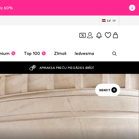
īdz 60%
LV
LV
mium
Top 100
Zīmoli
Iedvesma
APMAKSA PREČU PIEGĀDES BRĪDĪ
SEKOT