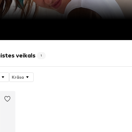
stes veikals
1
Krāsa