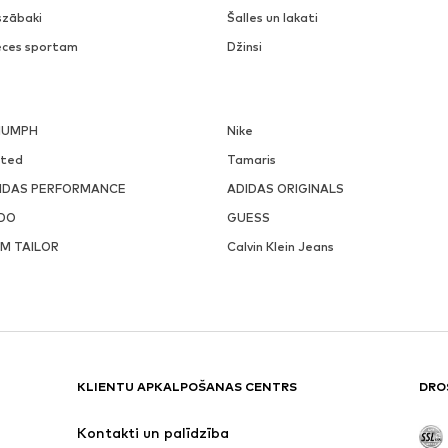
szābaki
Šalles un lakati
eces sportam
Džinsi
IUMPH
Nike
ited
Tamaris
IDAS PERFORMANCE
ADIDAS ORIGINALS
DO
GUESS
M TAILOR
Calvin Klein Jeans
KLIENTU APKALPOŠANAS CENTRS
DRO
Kontakti un palīdzība