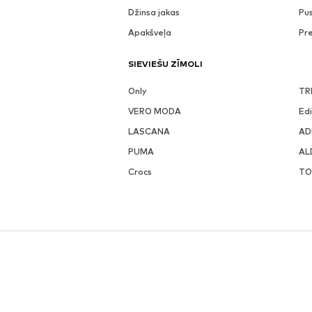
Džinsa jakas
Pu
Apakšveļa
Pr
SIEVIEŠU ZĪMOLI
Only
TR
VERO MODA
Ed
LASCANA
AD
PUMA
AL
Crocs
TO