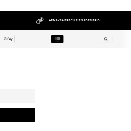
APMAKSA PREČU PIEGĀDES BRĪDĪ
s