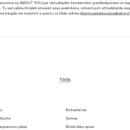
jaunumus no ABOUT YOU par aktuālajām tendencēm, piedāvājumiem un ku
. Tu vari jebkurā laikā atsaukt savu piekrišanu, izmantojot atteikšanās ie
ena beigās vai nosūtot e-pastu uz šādu adresi
klientuapkalposana@abouty
Tālāk
pi
Rotaslietas
kluzīvi
Somas
arpsezonu jakas
Brīvā laika apavi