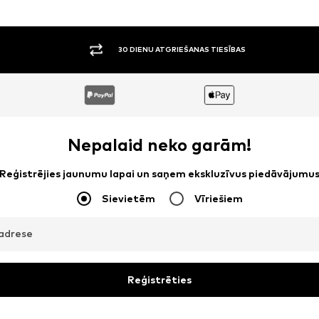
30 DIENU ATGRIEŠANAS TIESĪBAS
Nepalaid neko garām!
Reģistrējies jaunumu lapai un saņem ekskluzīvus piedāvājumu
Sievietēm
Vīriešiem
adrese
Reģistrēties