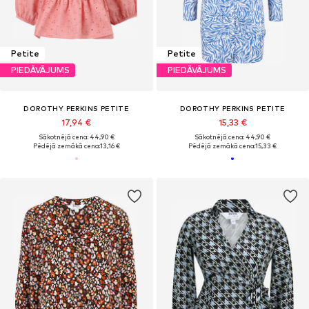
Petite
Petite
PIEDĀVĀJUMS
PIEDĀVĀJUMS
DOROTHY PERKINS PETITE
DOROTHY PERKINS PETITE
17,94 €
15,33 €
Sākotnējā cena: 44,90 €
Sākotnējā cena: 44,90 €
Pēdējā zemākā cena:
13,16 €
Pēdējā zemākā cena:
15,33 €