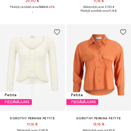
29,90 €
11,16 €
Pēdējā zemākā cena:
79,90 €
-62%
Sākotnējā cena: 37,90 €
Pēdējā zemākā cena:
11,16 €
Petite
Petite
PIEDĀVĀJUMS
PIEDĀVĀJUMS
DOROTHY PERKINS PETITE
DOROTHY PERKINS PETITE
11,16 €
13,16 €
Sākotnējā cena: 37,90 €
Sākotnējā cena: 44,90 €