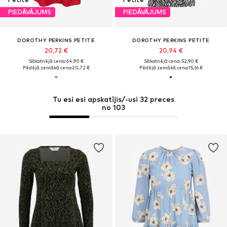
PIEDĀVĀJUMS
PIEDĀVĀJUMS
DOROTHY PERKINS PETITE
DOROTHY PERKINS PETITE
20,72 €
20,94 €
Sākotnējā cena: 64,90 €
Sākotnējā cena: 52,90 €
Pēdējā zemākā cena:
20,72 €
Pēdējā zemākā cena:
15,16 €
Tu esi esi apskatījis/-usi 32 preces
no 103