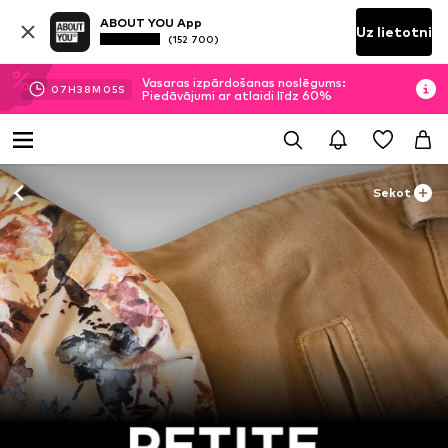
ABOUT YOU App
Uz lietotni
(152 700)
Vasaras izpārdošanas noslēgums:
07
H
38
M
03
S
Piedāvājumi ar atlaidi līdz 60%
Sekot