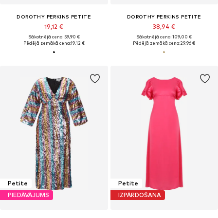
DOROTHY PERKINS PETITE
DOROTHY PERKINS PETITE
19,12 €
38,94 €
Sākotnējā cena: 59,90 €
Sākotnējā cena: 109,00 €
Pēdējā zemākā cena:
19,12 €
Pēdējā zemākā cena:
29,96 €
Petite
Petite
PIEDĀVĀJUMS
IZPĀRDOŠANA