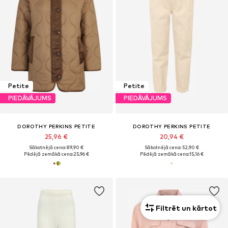
Petite
Petite
PIEDĀVĀJUMS
PIEDĀVĀJUMS
DOROTHY PERKINS PETITE
DOROTHY PERKINS PETITE
25,96 €
20,94 €
Sākotnējā cena: 89,90 €
Sākotnējā cena: 52,90 €
Pēdējā zemākā cena:
25,96 €
Pēdējā zemākā cena:
15,16 €
Filtrēt un kārtot