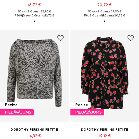
16,72 €
20,72 €
Sākotnējā cena: 52,90 €
Sākotnējā cena: 64,90 €
Pēdējā zemākā cena:
16,72 €
Pēdējā zemākā cena:
20,72 €
Petite
Petite
PIEDĀVĀJUMS
PIEDĀVĀJUMS
DOROTHY PERKINS PETITE
DOROTHY PERKINS PETITE
14,32 €
19,12 €