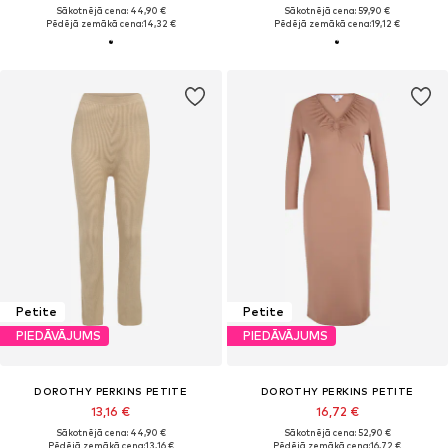
Sākotnējā cena: 44,90 €
Sākotnējā cena: 59,90 €
Pēdējā zemākā cena:
14,32 €
Pēdējā zemākā cena:
19,12 €
Petite
Petite
PIEDĀVĀJUMS
PIEDĀVĀJUMS
DOROTHY PERKINS PETITE
DOROTHY PERKINS PETITE
13,16 €
16,72 €
Sākotnējā cena: 44,90 €
Sākotnējā cena: 52,90 €
Pēdējā zemākā cena:
13,16 €
Pēdējā zemākā cena:
16,72 €