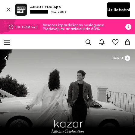
ABOUT YOU App
Uz lietotni
(152 700)
Vasaras izpārdošanas noslēgums:
08
H
56
M
52
S
Piedāvājumi ar atlaidi līdz 60%
Sekot