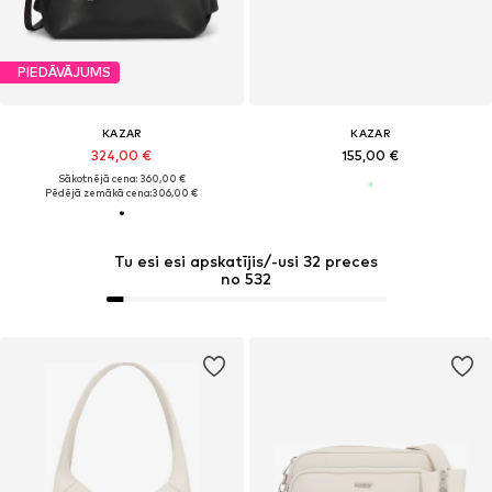
PIEDĀVĀJUMS
KAZAR
KAZAR
324,00 €
155,00 €
Sākotnējā cena: 360,00 €
Pēdējā zemākā cena:
306,00 €
Tu esi esi apskatījis/-usi 32 preces
no 532