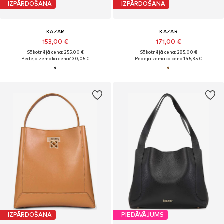
IZPĀRDOŠANA
IZPĀRDOŠANA
KAZAR
KAZAR
153,00 €
171,00 €
Sākotnējā cena: 255,00 €
Sākotnējā cena: 285,00 €
Pēdējā zemākā cena:
130,05 €
Pēdējā zemākā cena:
145,35 €
IZPĀRDOŠANA
PIEDĀVĀJUMS