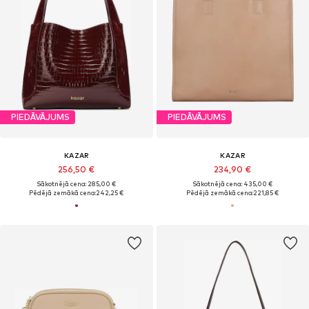
PIEDĀVĀJUMS
PIEDĀVĀJUMS
KAZAR
KAZAR
256,50 €
234,90 €
Sākotnējā cena: 285,00 €
Sākotnējā cena: 435,00 €
Pēdējā zemākā cena:
242,25 €
Pēdējā zemākā cena:
221,85 €