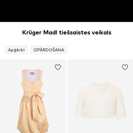
Krüger Madl tiešsaistes veikals
Apģērbi
IZPĀRDOŠANA