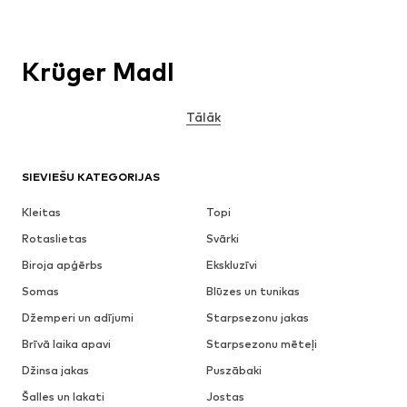
Krüger Madl
Tālāk
SIEVIEŠU KATEGORIJAS
Kleitas
Topi
Rotaslietas
Svārki
Biroja apģērbs
Ekskluzīvi
Somas
Blūzes un tunikas
Džemperi un adījumi
Starpsezonu jakas
Brīvā laika apavi
Starpsezonu mēteļi
Džinsa jakas
Puszābaki
Šalles un lakati
Jostas