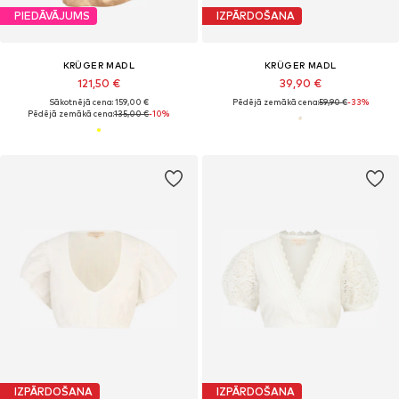
PIEDĀVĀJUMS
IZPĀRDOŠANA
KRÜGER MADL
KRÜGER MADL
121,50 €
39,90 €
Sākotnējā cena: 159,00 €
Pēdējā zemākā cena:
59,90 €
-33%
Pēdējā zemākā cena:
135,00 €
-10%
IZPĀRDOŠANA
IZPĀRDOŠANA