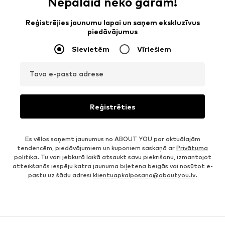
Nepalaid neko garām!
Reģistrējies jaunumu lapai un saņem ekskluzīvus
piedāvājumus
Sievietēm
Vīriešiem
Tava e-pasta adrese
Reģistrēties
Es vēlos saņemt jaunumus no ABOUT YOU par aktuālajām
tendencēm, piedāvājumiem un kuponiem saskaņā ar
Privātuma
politika
. Tu vari jebkurā laikā atsaukt savu piekrišanu, izmantojot
atteikšanās iespēju katra jaunuma biļetena beigās vai nosūtot e-
pastu uz šādu adresi
klientuapkalposana@aboutyou.lv
.