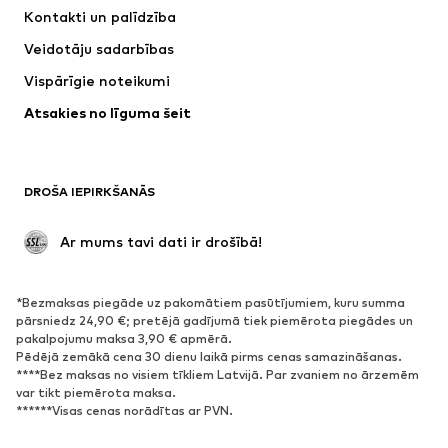
Kleitas
Džinsi
Kontakti un palīdzība
Krekli un topi
Bikses
Veidotāju sadarbības
Jakas
Džemperi un adījumi
Vispārīgie noteikumi
Apakšveļa
Blūzes un tunikas
Atsakies no līguma šeit
Mēteļi
Svārki
Peldkostīmi
Ikdienas džemperi
Žaketes
Kombinezoni un sarafāni
DROŠA IEPIRKŠANĀS
Lieli izmēri
Apģērbs grūtniecēm
Svinības
Ekskluzīvi
 Ar mums tavi dati ir drošībā!
Pārstrāde
*Bezmaksas piegāde uz pakomātiem pasūtījumiem, kuru summa
APAVI
pārsniedz 24,90 €; pretējā gadījumā tiek piemērota piegādes un
pakalpojumu maksa 3,90 € apmērā.
Jaunumi
Šobrīd populāri
Pēdējā zemākā cena 30 dienu laikā pirms cenas samazināšanas.
****Bez maksas no visiem tīkliem Latvijā. Par zvaniem no ārzemēm
Brīvā laika apavi
Puszābaki
var tikt piemērota maksa.
Augstpapēžu apavi
Zābaki
******Visas cenas norādītas ar PVN.
Sandales
Kurpes