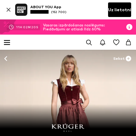
ABOUT YOU App
Uz lietotni
(152 700)
Vasaras izpārdošanas noslēgums:
11
H
02
M
20
S
Piedāvājumi ar atlaidi līdz 60%
Sekot