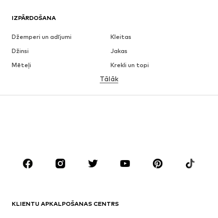
IZPĀRDOŠANA
Džemperi un adījumi
Kleitas
Džinsi
Jakas
Mēteļi
Krekli un topi
Tālāk
Bikses
Apakšveļa
Svārki
Blūzes un tunikas
Ikdienas džemperi
Žaketes
Peldkostīmi
Kombinezoni un sarafāni
Lieli izmēri
Apģērbs grūtniecēm
Apavi
Sports
Aksesuāri
Premium
APĢĒRBI
KLIENTU APKALPOŠANAS CENTRS
Jaunumi
Šobrīd populāri