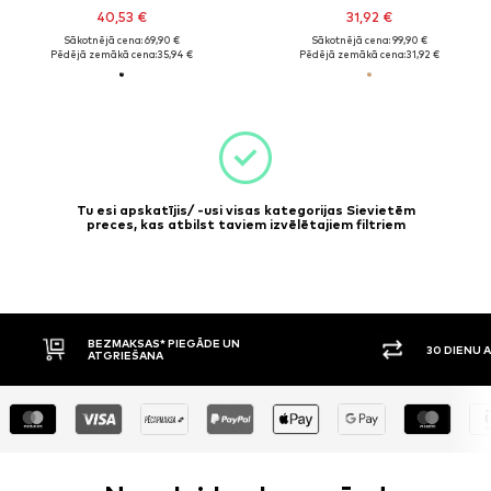
40,53 €
31,92 €
Sākotnējā cena: 69,90 €
Sākotnējā cena: 99,90 €
Pēdējā zemākā cena:
35,94 €
Pēdējā zemākā cena:
31,92 €
Tu esi apskatījis/ -usi visas kategorijas Sievietēm
preces, kas atbilst taviem izvēlētajiem filtriem
BEZMAKSAS* PIEGĀDE UN
30 DIENU 
ATGRIEŠANA