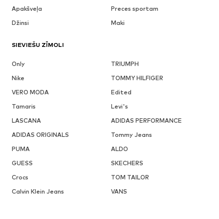
Apakšveļa
Preces sportam
Džinsi
Maki
SIEVIEŠU ZĪMOLI
Only
TRIUMPH
Nike
TOMMY HILFIGER
VERO MODA
Edited
Tamaris
Levi's
LASCANA
ADIDAS PERFORMANCE
ADIDAS ORIGINALS
Tommy Jeans
PUMA
ALDO
GUESS
SKECHERS
Crocs
TOM TAILOR
Calvin Klein Jeans
VANS