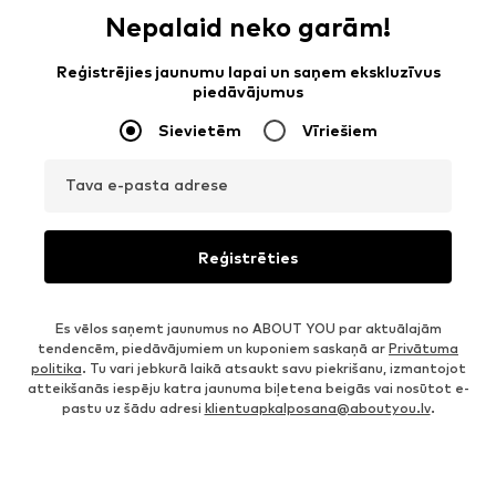
Nepalaid neko garām!
Reģistrējies jaunumu lapai un saņem ekskluzīvus
piedāvājumus
Sievietēm
Vīriešiem
Tava e-pasta adrese
Reģistrēties
Es vēlos saņemt jaunumus no ABOUT YOU par aktuālajām
tendencēm, piedāvājumiem un kuponiem saskaņā ar
Privātuma
politika
. Tu vari jebkurā laikā atsaukt savu piekrišanu, izmantojot
atteikšanās iespēju katra jaunuma biļetena beigās vai nosūtot e-
pastu uz šādu adresi
klientuapkalposana@aboutyou.lv
.