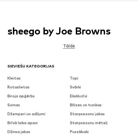
sheego by Joe Browns
Tālāk
SIEVIEŠU KATEGORIJAS
Kleitas
Topi
Rotaslietas
Svārki
Biroja apģērbs
Ekskluzīvi
Somas
Blūzes un tunikas
Džemperi un adījumi
Starpsezonu jakas
Brīvā laika apavi
Starpsezonu mēteļi
Džinsa jakas
Puszābaki