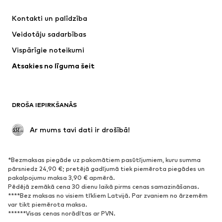
Kleitas
Džinsi
Kontakti un palīdzība
Krekli un topi
Bikses
Veidotāju sadarbības
Jakas
Džemperi un adījumi
Vispārīgie noteikumi
Apakšveļa
Blūzes un tunikas
Atsakies no līguma šeit
Mēteļi
Svārki
Peldkostīmi
Ikdienas džemperi
Žaketes
Kombinezoni un sarafāni
DROŠA IEPIRKŠANĀS
Lieli izmēri
Apģērbs grūtniecēm
Svinības
Ekskluzīvi
 Ar mums tavi dati ir drošībā!
Pārstrāde
*Bezmaksas piegāde uz pakomātiem pasūtījumiem, kuru summa
APAVI
pārsniedz 24,90 €; pretējā gadījumā tiek piemērota piegādes un
pakalpojumu maksa 3,90 € apmērā.
Jaunumi
Šobrīd populāri
Pēdējā zemākā cena 30 dienu laikā pirms cenas samazināšanas.
****Bez maksas no visiem tīkliem Latvijā. Par zvaniem no ārzemēm
Brīvā laika apavi
Puszābaki
var tikt piemērota maksa.
Augstpapēžu apavi
Zābaki
******Visas cenas norādītas ar PVN.