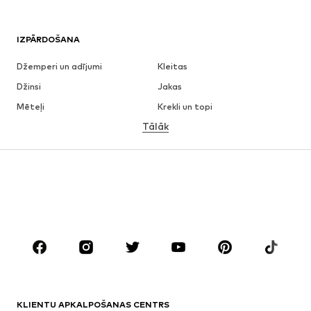
IZPĀRDOŠANA
Džemperi un adījumi
Kleitas
Džinsi
Jakas
Mēteļi
Krekli un topi
Tālāk
Bikses
Apakšveļa
Svārki
Blūzes un tunikas
Ikdienas džemperi
Žaketes
Peldkostīmi
Kombinezoni un sarafāni
Lieli izmēri
Apģērbs grūtniecēm
Apavi
Sports
Aksesuāri
Premium
APĢĒRBI
KLIENTU APKALPOŠANAS CENTRS
Jaunumi
Šobrīd populāri