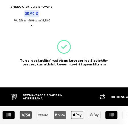
SHEEGO BY JOE BROWNS
35,99 €
Pēdējā zemākā cena:
39,99 €
Tu esi apskatījis/ -usi visas kategorijas Sievietēm
preces, kas atbilst taviem izvēlētajiem filtriem
BEZMAKSAS* PIEGĀDE UN
30 DIENU 
ATGRIEŠANA