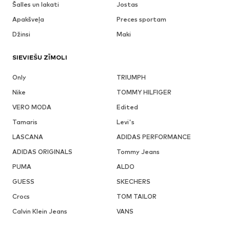
Šalles un lakati
Jostas
Apakšveļa
Preces sportam
Džinsi
Maki
SIEVIEŠU ZĪMOLI
Only
TRIUMPH
Nike
TOMMY HILFIGER
VERO MODA
Edited
Tamaris
Levi's
LASCANA
ADIDAS PERFORMANCE
ADIDAS ORIGINALS
Tommy Jeans
PUMA
ALDO
GUESS
SKECHERS
Crocs
TOM TAILOR
Calvin Klein Jeans
VANS