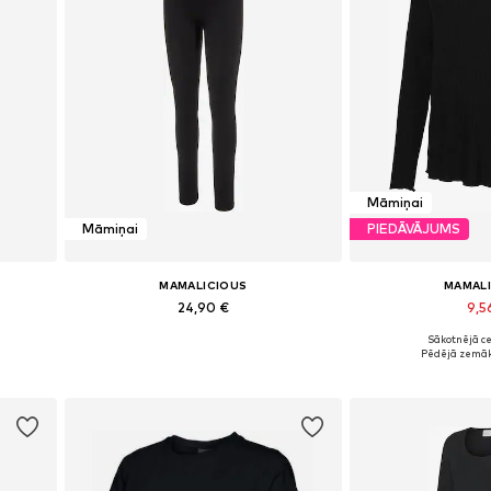
Māmiņai
Māmiņai
PIEDĀVĀJUMS
MAMALICIOUS
MAMAL
24,90 €
9,5
+
1
Sākotnējā ce
XL
Pieejamie izmēri: S-M, L-XL
Pieejamie izmēri: X
Pēdējā zemāk
Pievienot grozam
Pievieno