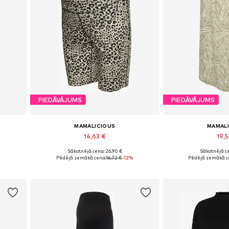
PIEDĀVĀJUMS
PIEDĀVĀJUMS
MAMALICIOUS
MAMAL
14,63 €
19,5
Sākotnējā cena: 26,90 €
Sākotnējā ce
Pieejamie izmēri: XS, XXL
Pieejamie iz
Pēdējā zemākā cena:
16,72 €
-12%
Pēdējā zemākā c
Pievienot grozam
Pievieno