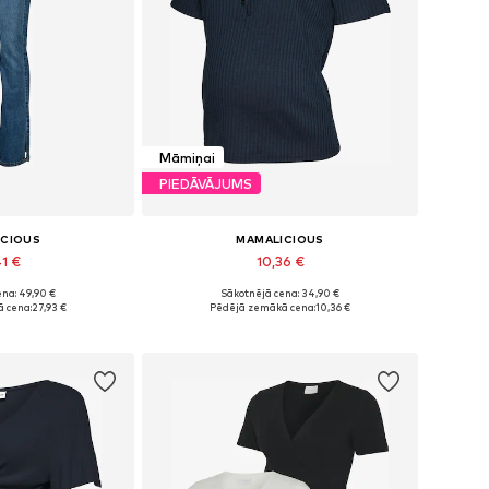
Māmiņai
PIEDĀVĀJUMS
ICIOUS
MAMALICIOUS
41 €
10,36 €
na: 49,90 €
Sākotnējā cena: 34,90 €
Pieejamie izmēri: 27 x 32, 28 x 32, 28 x 34, 29 x 32, 29 x 34, 33 x 32
Pieejamie izmēri: XS, S, M, L, XL, XXL
 cena:
27,93 €
Pēdējā zemākā cena:
10,36 €
t grozam
Pievienot grozam