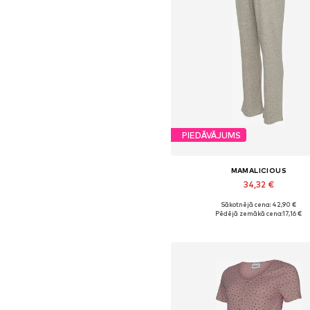
PIEDĀVĀJUMS
MAMALICIOUS
34,32 €
Sākotnējā cena: 42,90 €
Pieejamie izmēri: 36, 38
Pēdējā zemākā cena:
17,16 €
Pievienot grozam