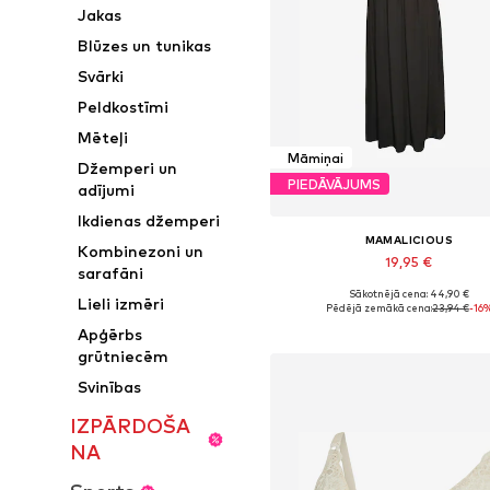
Jakas
Blūzes un tunikas
Svārki
Peldkostīmi
Mēteļi
Māmiņai
Džemperi un
PIEDĀVĀJUMS
adījumi
Ikdienas džemperi
MAMALICIOUS
Kombinezoni un
19,95 €
sarafāni
Sākotnējā cena: 44,90 €
Pieejamie izmēri: 36, 38, 40, 
Lieli izmēri
Pēdējā zemākā cena:
23,94 €
-16
Pievienot grozam
Apģērbs
grūtniecēm
Svinības
IZPĀRDOŠA
NA