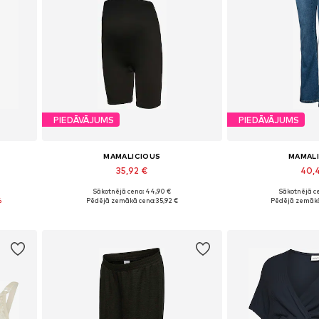
PIEDĀVĀJUMS
PIEDĀVĀJUMS
MAMALICIOUS
MAMAL
35,92 €
40,
Sākotnējā cena: 44,90 €
Sākotnējā ce
42
Pieejamie izmēri: S-M, L-XL
%
Pēdējā zemākā cena:
35,92 €
Pēdējā zemākā
Pievienot grozam
Pievieno