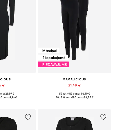
Māmiņai
2 iepakojumā
PIEDĀVĀJUMS
ICIOUS
MAMALICIOUS
6 €
31,49 €
na: 29,99 €
Sākotnējā cena: 34,99 €
34, 36, 38, 40, 42
Pieejamie izmēri: XS, S, M, L, XL
ā cena:
9,96 €
Pēdējā zemākā cena:
24,57 €
t grozam
Pievienot grozam