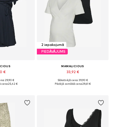
2 iepakojumā
PIEDĀVĀJUMS
ICIOUS
MAMALICIOUS
90 €
33,92 €
na: 29,90 €
Sākotnējā cena: 39,90 €
 XS, S, M, L, XL
Pieejamie izmēri: XS, S, L, XL
 cena:
25,42 €
Pēdējā zemākā cena:
29,61 €
t grozam
Pievienot grozam