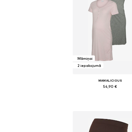
Māmiņai
2 iepakojumā
MAMALICIOUS
54,90 €
Pieejamie izmēri: XS, S, M, L, 
Pievienot grozam