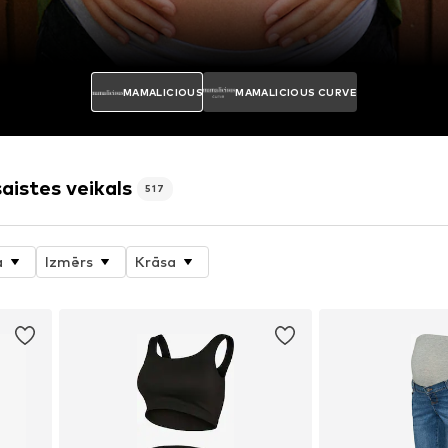
MAMALICIOUS
MAMALICIOUS CURVE
istes veikals
517
a
Izmērs
Krāsa