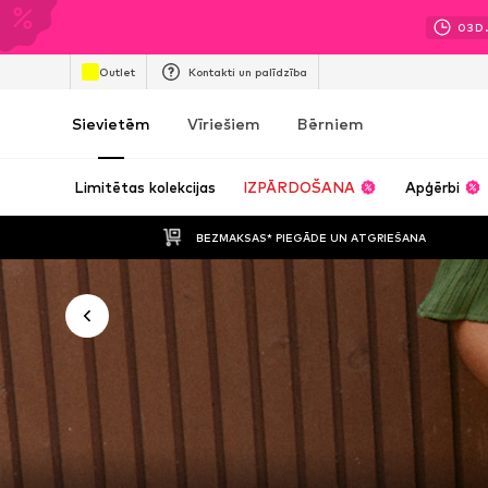
03
D
Outlet
Kontakti un palīdzība
Sievietēm
Vīriešiem
Bērniem
Limitētas kolekcijas
IZPĀRDOŠANA
Apģērbi
BEZMAKSAS* PIEGĀDE UN ATGRIEŠANA