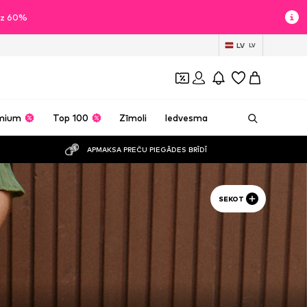
īdz 60%
LV
LV
mium
Top 100
Zīmoli
Iedvesma
APMAKSA PREČU PIEGĀDES BRĪDĪ
SEKOT