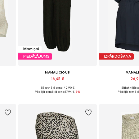
Māmiņai
PIEDĀVĀJUMS
IZPĀRDOŠANA
MAMALICIOUS
MAMAL
16,45 €
26,
Sākotnējā cena: 42,90 €
Sākotnējā ce
00, 110
Pieejamie izmēri: 34, 36, 38, 40, 44
Pieejamie izmēri:
%
Pēdējā zemākā cena:
17,94 €
-8%
Pēdējā zemākā
Pievienot grozam
Pievieno