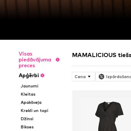
Visas
MAMALICIOUS tiešsa
piedāvājuma
preces
Apģērbi
Cena
Izpārdošan
Jaunumi
Kleitas
Apakšveļa
Krekli un topi
Džinsi
Bikses