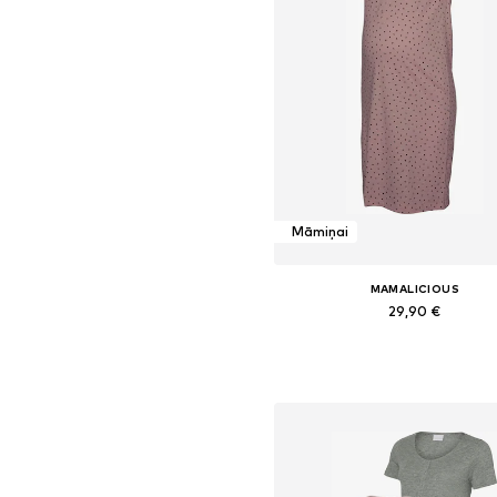
Māmiņai
MAMALICIOUS
29,90 €
+
1
Pieejamie izmēri: XS, S, M, L, 
Pievienot grozam