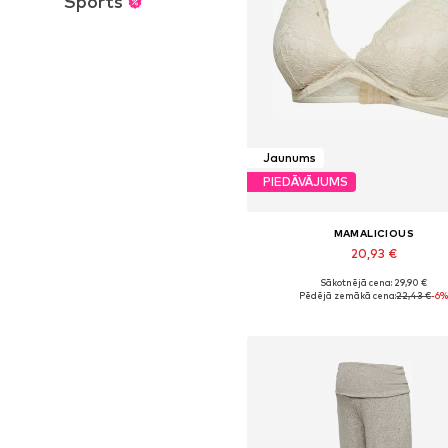
Sports
Jaunums
PIEDĀVĀJUMS
MAMALICIOUS
20,93 €
Sākotnējā cena: 29,90 €
Pieejamie izmēri: 70, 75, 80, 90, 1
Pēdējā zemākā cena:
22,43 €
-6
Pievienot grozam