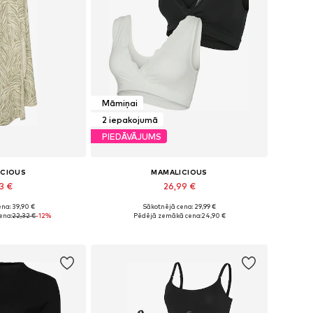
Māmiņai
2 iepakojumā
PIEDĀVĀJUMS
ICIOUS
MAMALICIOUS
3 €
26,99 €
na: 39,90 €
Sākotnējā cena: 29,99 €
mēri: 36, 44
Pieejamie izmēri: 70, 75, 80, 90, 100
ena:
22,32 €
-12%
Pēdējā zemākā cena:
24,90 €
t grozam
Pievienot grozam