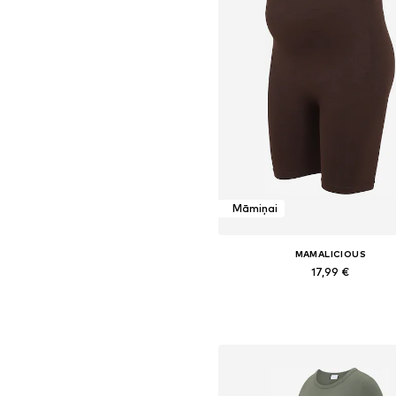
Māmiņai
MAMALICIOUS
17,99 €
Pieejamie izmēri: S-M, L-XL
Pievienot grozam