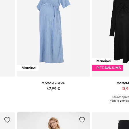
Māmiņai
Māmiņai
PIEDĀVĀJUMS
MAMALICIOUS
MAMAL
47,99 €
13,
Sākotnējā ce
Pieejamie izmēri: 34, 36, 38, 40, 42, 44
Pieejamie izmēri: 
Pēdējā zemākā
Pievienot grozam
Pievieno