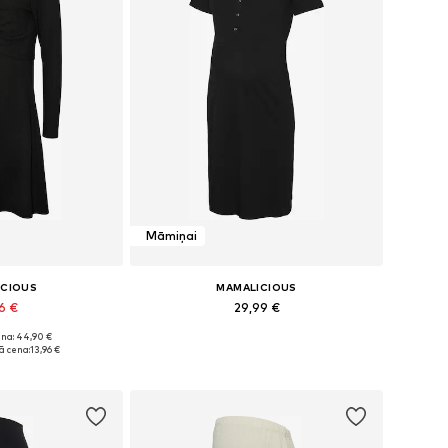
Māmiņai
ICIOUS
MAMALICIOUS
96 €
29,99 €
na: 44,90 €
36, 38, 40, 42, 44
Pieejamie izmēri: XS, S, M, L, XL
 cena:
13,96 €
t grozam
Pievienot grozam