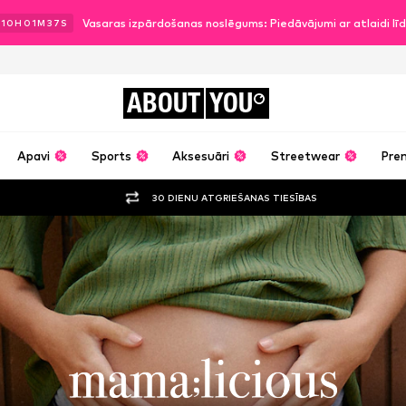
Vasaras izpārdošanas noslēgums: Piedāvājumi ar atlaidi l
.
10
H
01
M
36
S
ABOUT
YOU
Apavi
Sports
Aksesuāri
Streetwear
Pre
30 DIENU ATGRIEŠANAS TIESĪBAS