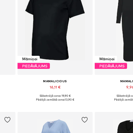
Māmiņai
Māmiņai
PIEDĀVĀJUMS
PIEDĀVĀJUMS
MAMALICIOUS
MAMAL
16,11 €
9,9
+
3
Sākotnējā cena: 19,90 €
Sākotnējā ce
XL
Pieejamie izmēri: XS, S, M, L, XL, XXL
Pieejamie izmēri: 
Pēdējā zemākā cena:
13,90 €
Pēdējā zemāk
Pievienot grozam
Pievieno