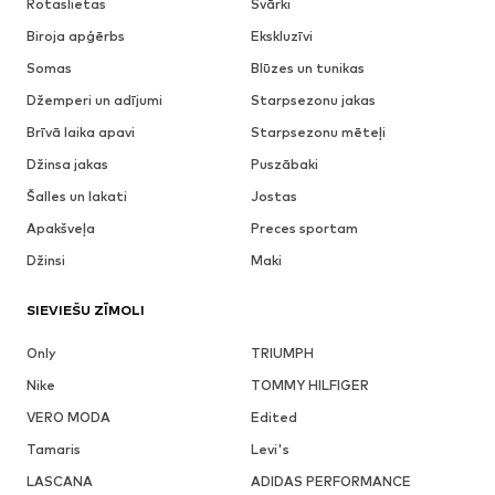
Rotaslietas
Svārki
Biroja apģērbs
Ekskluzīvi
Somas
Blūzes un tunikas
Džemperi un adījumi
Starpsezonu jakas
Brīvā laika apavi
Starpsezonu mēteļi
Džinsa jakas
Puszābaki
Šalles un lakati
Jostas
Apakšveļa
Preces sportam
Džinsi
Maki
SIEVIEŠU ZĪMOLI
Only
TRIUMPH
Nike
TOMMY HILFIGER
VERO MODA
Edited
Tamaris
Levi's
LASCANA
ADIDAS PERFORMANCE