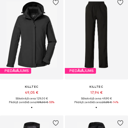
PIEDĀVĀJUMS
PIEDĀVĀJUMS
KILLTEC
KILLTEC
49,05 €
17,94 €
Sākotnējā cena: 129,00 €
Sākotnējā cena: 49,90 €
Pēdējā zemākā cena:
109,00 €
-55%
Pēdējā zemākā cena:
20,93 €
-14%