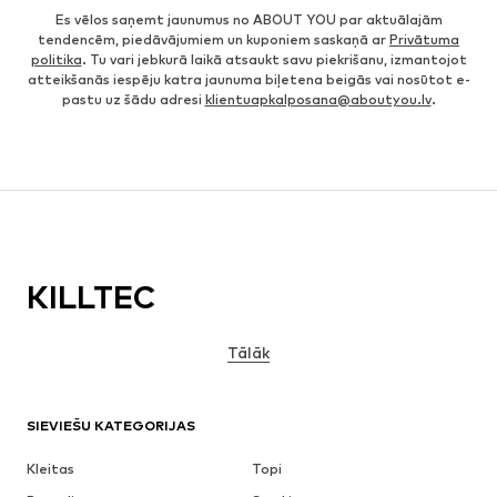
Es vēlos saņemt jaunumus no ABOUT YOU par aktuālajām
tendencēm, piedāvājumiem un kuponiem saskaņā ar
Privātuma
politika
. Tu vari jebkurā laikā atsaukt savu piekrišanu, izmantojot
atteikšanās iespēju katra jaunuma biļetena beigās vai nosūtot e-
pastu uz šādu adresi
klientuapkalposana@aboutyou.lv
.
KILLTEC
Tālāk
SIEVIEŠU KATEGORIJAS
Kleitas
Topi