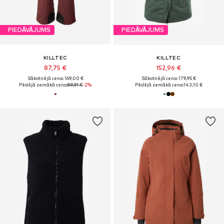
PIEDĀVĀJUMS
PIEDĀVĀJUMS
KILLTEC
KILLTEC
87,75 €
152,96 €
Sākotnējā cena: 169,00 €
Sākotnējā cena: 179,95 €
Pēdējā zemākā cena:
89,91 €
-2%
Pēdējā zemākā cena:
143,10 €