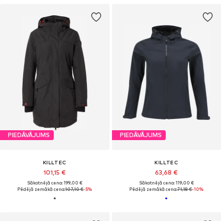
PIEDĀVĀJUMS
PIEDĀVĀJUMS
KILLTEC
KILLTEC
101,15 €
63,68 €
Sākotnējā cena: 199,00 €
Sākotnējā cena: 119,00 €
Pēdējā zemākā cena:
107,10 €
-5%
Pēdējā zemākā cena:
71,18 €
-10%