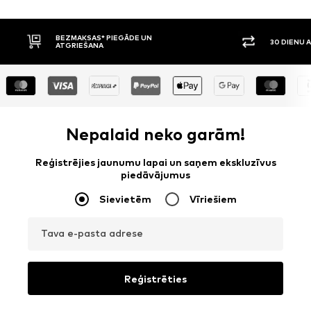
30 DIENU ATGRIEŠANAS TIESĪBAS
APMAKSA P
Nepalaid neko garām!
Reģistrējies jaunumu lapai un saņem ekskluzīvus
piedāvājumus
Sievietēm
Vīriešiem
Tava e-pasta adrese
Reģistrēties