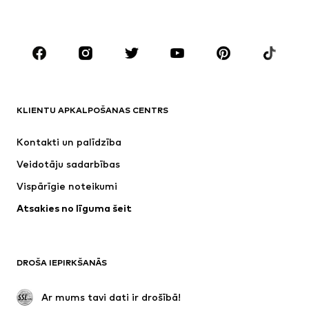
Lieli izmēri
Apģērbs grūtniecēm
Apavi
Sports
Aksesuāri
Premium
APĢĒRBI
KLIENTU APKALPOŠANAS CENTRS
Jaunumi
Šobrīd populāri
Kleitas
Džinsi
Kontakti un palīdzība
Krekli un topi
Bikses
Veidotāju sadarbības
Jakas
Džemperi un adījumi
Vispārīgie noteikumi
Apakšveļa
Blūzes un tunikas
Atsakies no līguma šeit
Mēteļi
Svārki
Peldkostīmi
Ikdienas džemperi
Žaketes
Kombinezoni un sarafāni
DROŠA IEPIRKŠANĀS
Lieli izmēri
Apģērbs grūtniecēm
Svinības
Ekskluzīvi
 Ar mums tavi dati ir drošībā!