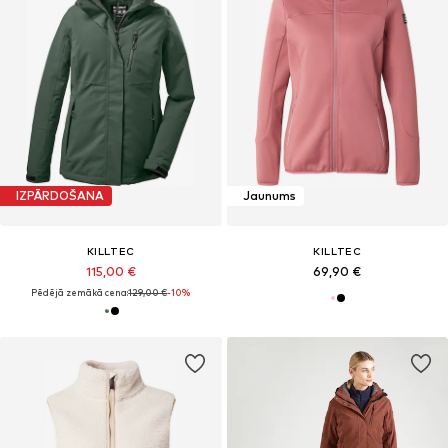
IZPĀRDOŠANA
Jaunums
KILLTEC
KILLTEC
115,00 €
69,90 €
Pēdējā zemākā cena:
129,00 €
-10%