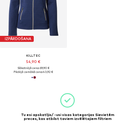
IZPĀRDOŠANA
KILLTEC
54,90 €
Sākotnējā cena: 69,90 €
Pēdējā zemākā cena:
43,92 €
Tu esi apskatījis/ -usi visas kategorijas Sievietēm
preces, kas atbilst taviem izvēlētajiem filtriem