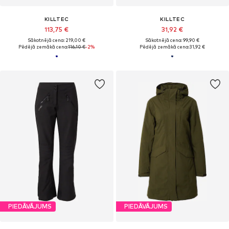
KILLTEC
KILLTEC
113,75 €
31,92 €
Sākotnējā cena: 219,00 €
Sākotnējā cena: 99,90 €
Pēdējā zemākā cena:
116,10 €
-2%
Pēdējā zemākā cena:
31,92 €
PIEDĀVĀJUMS
PIEDĀVĀJUMS