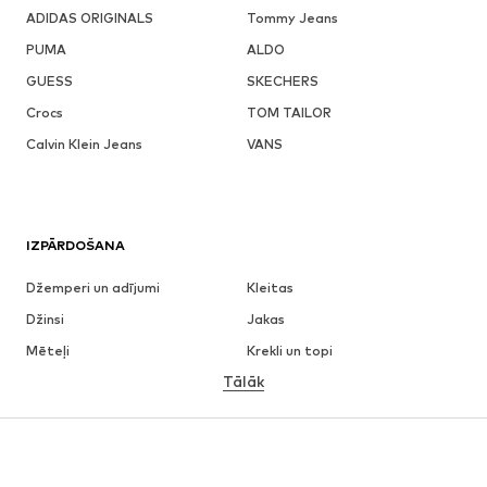
ADIDAS ORIGINALS
Tommy Jeans
PUMA
ALDO
GUESS
SKECHERS
Crocs
TOM TAILOR
Calvin Klein Jeans
VANS
IZPĀRDOŠANA
Džemperi un adījumi
Kleitas
Džinsi
Jakas
Mēteļi
Krekli un topi
Tālāk
Bikses
Apakšveļa
Svārki
Blūzes un tunikas
Ikdienas džemperi
Žaketes
Peldkostīmi
Kombinezoni un sarafāni