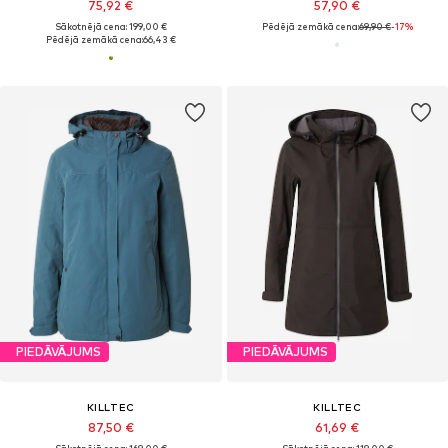
75,92 €
57,90 €
Sākotnējā cena: 199,00 €
Pēdējā zemākā cena:
69,90 €
-17%
Pēdējā zemākā cena:
66,43 €
PIEDĀVĀJUMS
PIEDĀVĀJUMS
KILLTEC
KILLTEC
87,50 €
61,69 €