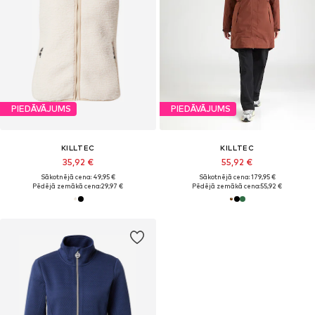
PIEDĀVĀJUMS
PIEDĀVĀJUMS
KILLTEC
KILLTEC
35,92 €
55,92 €
Sākotnējā cena: 49,95 €
Sākotnējā cena: 179,95 €
Pēdējā zemākā cena:
29,97 €
Pēdējā zemākā cena:
55,92 €