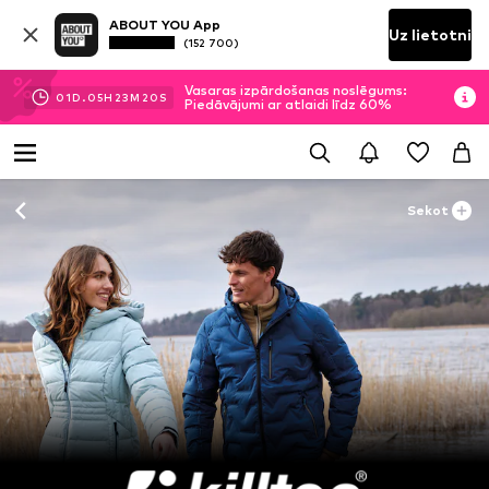
ABOUT YOU App
Uz lietotni
(152 700)
Vasaras izpārdošanas noslēgums:
01
D.
05
H
23
M
19
S
Piedāvājumi ar atlaidi līdz 60%
Sekot