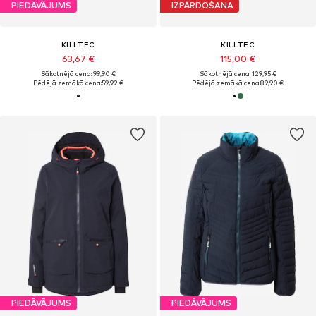
PIEDĀVĀJUMS
IZPĀRDOŠANA
KILLTEC
KILLTEC
63,67 €
115,00 €
Sākotnējā cena: 99,90 €
Sākotnējā cena: 129,95 €
Pēdējā zemākā cena:
59,92 €
Pēdējā zemākā cena:
89,90 €
PIEDĀVĀJUMS
PIEDĀVĀJUMS