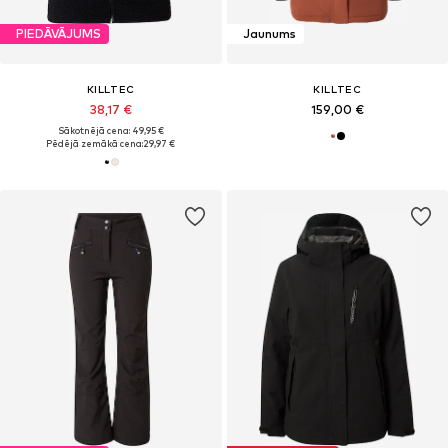
PIEDĀVĀJUMS
Jaunums
KILLTEC
KILLTEC
38,17 €
159,00 €
Sākotnējā cena: 49,95 €
Pēdējā zemākā cena:
29,97 €