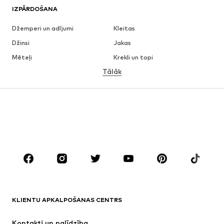
IZPĀRDOŠANA
Džemperi un adījumi
Kleitas
Džinsi
Jakas
Mēteļi
Krekli un topi
Tālāk
Bikses
Apakšveļa
Svārki
Blūzes un tunikas
Ikdienas džemperi
Žaketes
Peldkostīmi
Kombinezoni un sarafāni
Lieli izmēri
Apģērbs grūtniecēm
Apavi
Sports
Aksesuāri
Premium
APĢĒRBI
KLIENTU APKALPOŠANAS CENTRS
Jaunumi
Šobrīd populāri
Kleitas
Džinsi
Kontakti un palīdzība