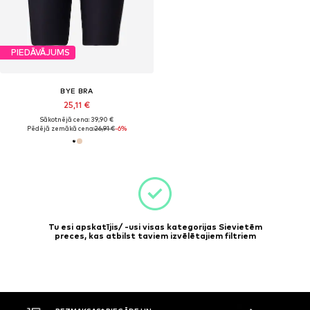
PIEDĀVĀJUMS
BYE BRA
25,11 €
Sākotnējā cena: 39,90 €
Pēdējā zemākā cena:
26,91 €
-6%
Tu esi apskatījis/ -usi visas kategorijas Sievietēm
preces, kas atbilst taviem izvēlētajiem filtriem