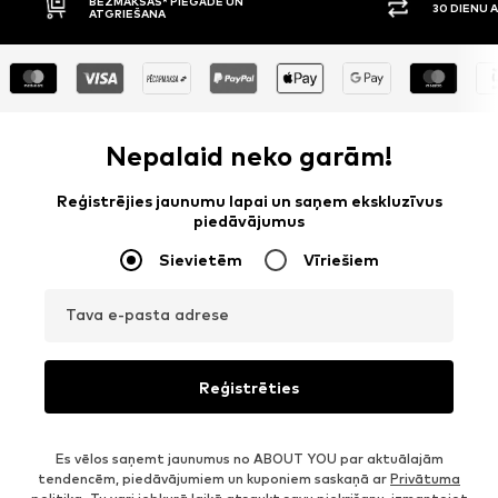
30 DIENU ATGRIEŠANAS TIESĪBAS
APMAKSA P
Nepalaid neko garām!
Reģistrējies jaunumu lapai un saņem ekskluzīvus
piedāvājumus
Sievietēm
Vīriešiem
Tava e-pasta adrese
Reģistrēties
Es vēlos saņemt jaunumus no ABOUT YOU par aktuālajām
tendencēm, piedāvājumiem un kuponiem saskaņā ar
Privātuma