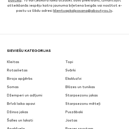
politika
. Tu vari jebkurā laikā atsaukt savu piekrišanu, izmantojot
atteikšanās iespēju katra jaunuma biļetena beigās vai nosūtot e-
pastu uz šādu adresi
klientuapkalposana@aboutyou.lv
.
SIEVIEŠU KATEGORIJAS
Kleitas
Topi
Rotaslietas
Svārki
Biroja apģērbs
Ekskluzīvi
Somas
Blūzes un tunikas
Džemperi un adījumi
Starpsezonu jakas
Brīvā laika apavi
Starpsezonu mēteļi
Džinsa jakas
Puszābaki
Šalles un lakati
Jostas
Apakšveļa
Preces sportam