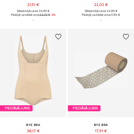
21,51 €
22,02 €
Sākotnējā cena: 34,90 €
Sākotnējā cena: 34,90 €
Pēdējā zemākā cena:
22,32 €
-3%
Pēdējā zemākā cena:
17,94 €
PIEDĀVĀJUMS
PIEDĀVĀJUMS
BYE BRA
BYE BRA
38,17 €
17,91 €