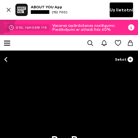
ABOUT YOU App
Uz lietotni
(152 700)
Vasaras izpārdošanas noslēgums:
01
D.
16
H
03
M
10
S
Piedāvājumi ar atlaidi līdz 60%
Sekot