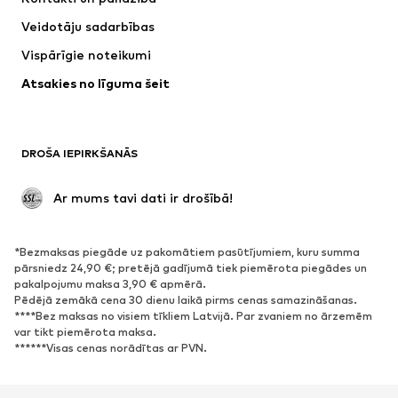
Krekli un topi
Bikses
Veidotāju sadarbības
Jakas
Džemperi un adījumi
Vispārīgie noteikumi
Apakšveļa
Blūzes un tunikas
Atsakies no līguma šeit
Mēteļi
Svārki
Peldkostīmi
Ikdienas džemperi
Žaketes
Kombinezoni un sarafāni
DROŠA IEPIRKŠANĀS
Lieli izmēri
Apģērbs grūtniecēm
Svinības
Ekskluzīvi
 Ar mums tavi dati ir drošībā!
Pārstrāde
*Bezmaksas piegāde uz pakomātiem pasūtījumiem, kuru summa
APAVI
pārsniedz 24,90 €; pretējā gadījumā tiek piemērota piegādes un
pakalpojumu maksa 3,90 € apmērā.
Jaunumi
Šobrīd populāri
Pēdējā zemākā cena 30 dienu laikā pirms cenas samazināšanas.
****Bez maksas no visiem tīkliem Latvijā. Par zvaniem no ārzemēm
Brīvā laika apavi
Puszābaki
var tikt piemērota maksa.
Augstpapēžu apavi
Zābaki
******Visas cenas norādītas ar PVN.
Sandales
Kurpes
Sporta apavi
Laiviņas