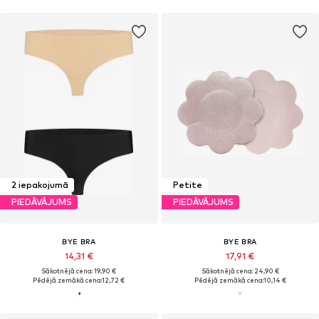
2 iepakojumā
Petite
PIEDĀVĀJUMS
PIEDĀVĀJUMS
BYE BRA
BYE BRA
14,31 €
17,91 €
Sākotnējā cena: 19,90 €
Sākotnējā cena: 24,90 €
Pēdējā zemākā cena:
12,72 €
Pēdējā zemākā cena:
10,14 €