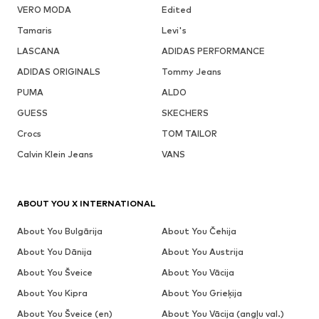
VERO MODA
Edited
Tamaris
Levi's
LASCANA
ADIDAS PERFORMANCE
ADIDAS ORIGINALS
Tommy Jeans
PUMA
ALDO
GUESS
SKECHERS
Crocs
TOM TAILOR
Calvin Klein Jeans
VANS
ABOUT YOU X INTERNATIONAL
About You Bulgārija
About You Čehija
About You Dānija
About You Austrija
About You Šveice
About You Vācija
About You Kipra
About You Grieķija
About You Šveice (en)
About You Vācija (angļu val.)