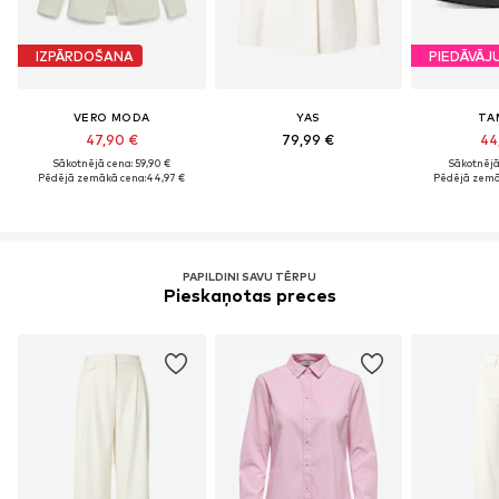
IZPĀRDOŠANA
PIEDĀVĀJ
VERO MODA
YAS
TA
47,90 €
79,99 €
44
Sākotnējā cena: 59,90 €
Sākotnējā 
Pēdējā zemākā cena:
44,97 €
Pēdējā zemā
PAPILDINI SAVU TĒRPU
Pieskaņotas preces