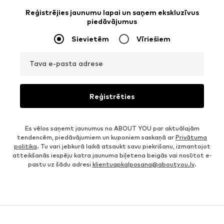
Reģistrējies jaunumu lapai un saņem ekskluzīvus
piedāvājumus
Sievietēm
Vīriešiem
Tava e-pasta adrese
Reģistrēties
Es vēlos saņemt jaunumus no ABOUT YOU par aktuālajām
tendencēm, piedāvājumiem un kuponiem saskaņā ar
Privātuma
politika
. Tu vari jebkurā laikā atsaukt savu piekrišanu, izmantojot
atteikšanās iespēju katra jaunuma biļetena beigās vai nosūtot e-
pastu uz šādu adresi
klientuapkalposana@aboutyou.lv
.