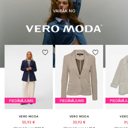
VAIRĀK NO
PIEDĀVĀJUMS
PIEDĀVĀJUMS
PIEDĀVĀJ
VERO MODA
VERO MODA
VER
55,92 €
33,92 €
31