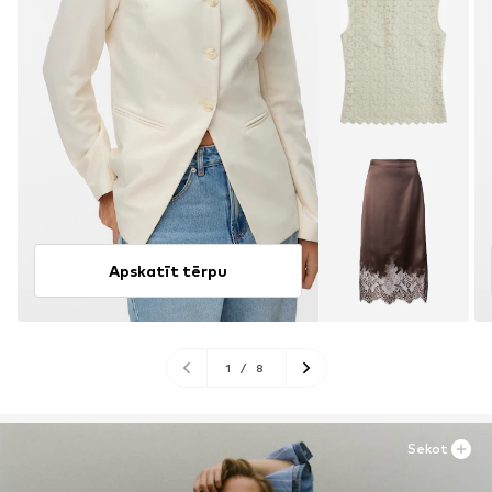
Apskatīt tērpu
1
/
8
Sekot