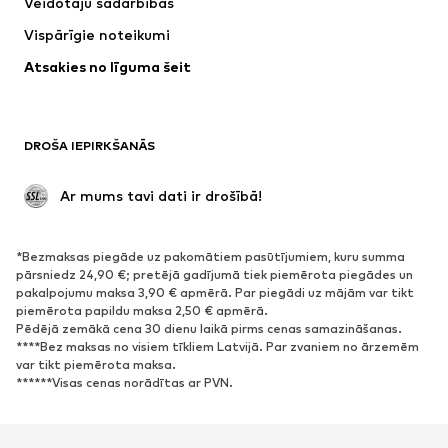
Veidotāju sadarbības
Jakas
Džemperi un adījumi
Vispārīgie noteikumi
Apakšveļa
Blūzes un tunikas
Atsakies no līguma šeit
Mēteļi
Svārki
Peldkostīmi
Ikdienas džemperi
Žaketes
Kombinezoni un sarafāni
DROŠA IEPIRKŠANĀS
Lieli izmēri
Apģērbs grūtniecēm
Svinības
Ekskluzīvi
 Ar mums tavi dati ir drošībā!
Pārstrāde
*Bezmaksas piegāde uz pakomātiem pasūtījumiem, kuru summa
APAVI
pārsniedz 24,90 €; pretējā gadījumā tiek piemērota piegādes un
pakalpojumu maksa 3,90 € apmērā. Par piegādi uz mājām var tikt
Jaunumi
Šobrīd populāri
piemērota papildu maksa 2,50 € apmērā.
Pēdējā zemākā cena 30 dienu laikā pirms cenas samazināšanas.
Brīvā laika apavi
Puszābaki
****Bez maksas no visiem tīkliem Latvijā. Par zvaniem no ārzemēm
Augstpapēžu apavi
Zābaki
var tikt piemērota maksa.
******Visas cenas norādītas ar PVN.
Sandales
Kurpes
Sporta apavi
Laiviņas
Atvērti apavi
Mājas apavi