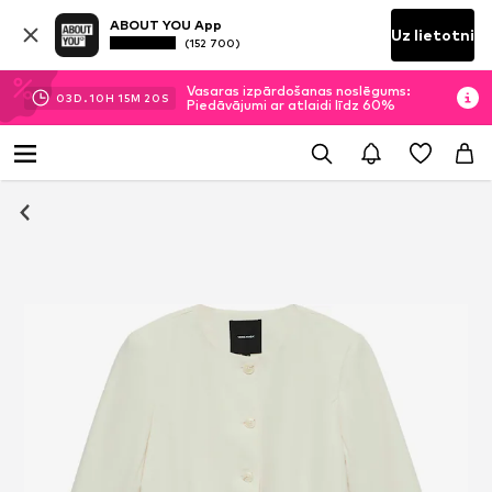
ABOUT YOU App
Uz lietotni
(152 700)
Vasaras izpārdošanas noslēgums:
03
D.
10
H
15
M
19
S
Piedāvājumi ar atlaidi līdz 60%