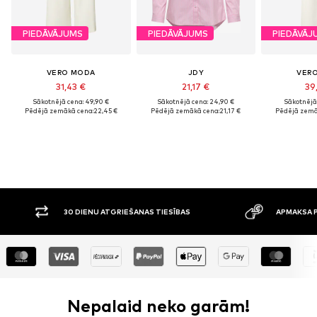
PIEDĀVĀJUMS
PIEDĀVĀJUMS
PIEDĀVĀJ
VERO MODA
JDY
VER
31,43 €
21,17 €
39
Sākotnējā cena: 49,90 €
Sākotnējā cena: 24,90 €
Sākotnējā 
Pēdējā zemākā cena:
22,45 €
Pēdējā zemākā cena:
21,17 €
Pēdējā zemā
30 DIENU ATGRIEŠANAS TIESĪBAS
APMAKSA P
Nepalaid neko garām!