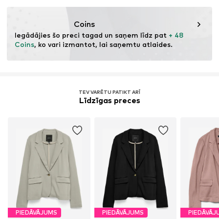
Šī prece satur otrreizēji pārstrādātus materiālus (pirms
vai pēc patēriņa). Izmantojot pārstrādātus materiālus,
Coins
var samazināt vajadzību pēc izejvielām, samazināt
Iegādājies šo preci tagad un saņem līdz pat 
+ 48 
atkritumu daudzumu un saudzēt dabas resursus.
Coins
, ko vari izmantot, lai saņemtu atlaides.
Uzzināt vairāk
TEV VARĒTU PATIKT ARĪ
Līdzīgas preces
PIEDĀVĀJUMS
PIEDĀVĀJUMS
PIEDĀVĀJ