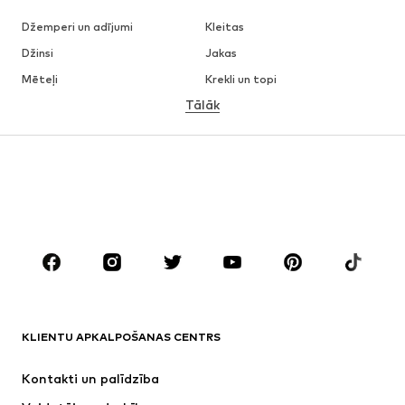
Džemperi un adījumi
Kleitas
Džinsi
Jakas
Mēteļi
Krekli un topi
Tālāk
Bikses
Apakšveļa
Svārki
Blūzes un tunikas
Ikdienas džemperi
Žaketes
Peldkostīmi
Kombinezoni un sarafāni
Lieli izmēri
Apģērbs grūtniecēm
Apavi
Sports
Aksesuāri
Premium
APĢĒRBI
KLIENTU APKALPOŠANAS CENTRS
Jaunumi
Šobrīd populāri
Kleitas
Džinsi
Kontakti un palīdzība
Krekli un topi
Bikses