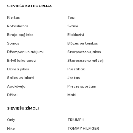
SIEVIEŠU KATEGORIJAS
Kleitas
Topi
Rotaslietas
Svārki
Biroja apģērbs
Ekskluzīvi
Somas
Blūzes un tunikas
Džemperi un adījumi
Starpsezonu jakas
Brīvā laika apavi
Starpsezonu mēteļi
Džinsa jakas
Puszābaki
Šalles un lakati
Jostas
Apakšveļa
Preces sportam
Džinsi
Maki
SIEVIEŠU ZĪMOLI
Only
TRIUMPH
Nike
TOMMY HILFIGER