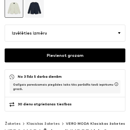
Izvēlēties izmēru
Pievienot grozam
No 3 līdz 5 darba dienām
Galīgais paredzamais piegādes laiks tiks parādīts tavā iepirkumu
grozā.
30 dienu atgriešanas tiesības
Žaketes
Klasiskas žaketes
VERO MODA Klasiskas žaketes