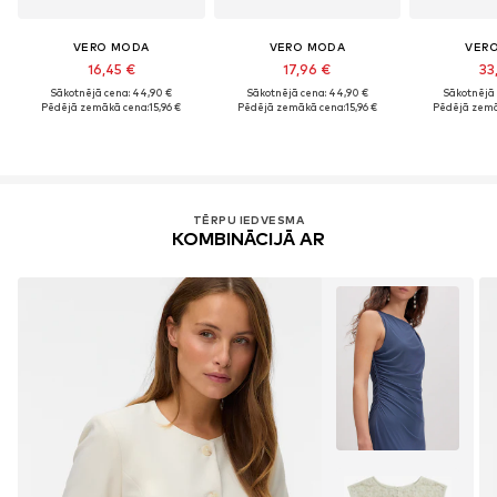
VERO MODA
VERO MODA
VER
16,45 €
17,96 €
33
Sākotnējā cena: 44,90 €
Sākotnējā cena: 44,90 €
Sākotnējā 
Pēdējā zemākā cena:
15,96 €
Pēdējā zemākā cena:
15,96 €
Pēdējā zemā
TĒRPU IEDVESMA
KOMBINĀCIJĀ AR