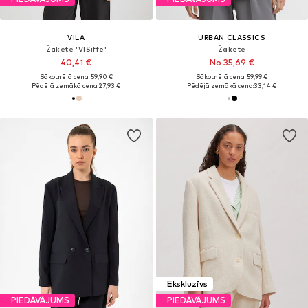
VILA
URBAN CLASSICS
Žakete 'VISiffe'
Žakete
40,41 €
No 35,69 €
Sākotnējā cena: 59,90 €
Sākotnējā cena: 59,99 €
Pēdējā zemākā cena:
27,93 €
Pēdējā zemākā cena:
33,14 €
Ekskluzīvs
PIEDĀVĀJUMS
PIEDĀVĀJUMS