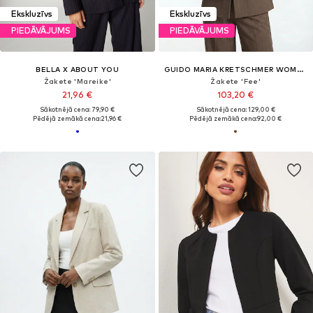
Ekskluzīvs
Ekskluzīvs
PIEDĀVĀJUMS
PIEDĀVĀJUMS
BELLA X ABOUT YOU
GUIDO MARIA KRETSCHMER WOMEN
Žakete 'Mareike'
Žakete 'Fee'
21,96 €
103,20 €
Sākotnējā cena: 79,90 €
Sākotnējā cena: 129,00 €
Pēdējā zemākā cena:
21,96 €
Pēdējā zemākā cena:
92,00 €