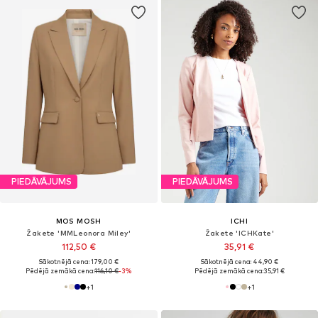
PIEDĀVĀJUMS
PIEDĀVĀJUMS
MOS MOSH
ICHI
Žakete 'MMLeonora Miley'
Žakete 'ICHKate'
112,50 €
35,91 €
Sākotnējā cena: 179,00 €
Sākotnējā cena: 44,90 €
Pēdējā zemākā cena:
116,10 €
-3%
Pēdējā zemākā cena:
35,91 €
+
1
+
1