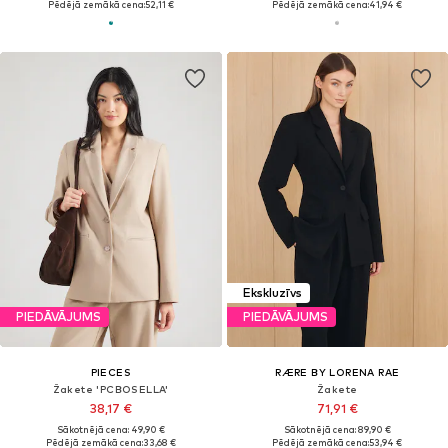
Pēdējā zemākā cena:
52,11 €
Pēdējā zemākā cena:
41,94 €
Ekskluzīvs
PIEDĀVĀJUMS
PIEDĀVĀJUMS
PIECES
RÆRE BY LORENA RAE
Žakete 'PCBOSELLA'
Žakete
38,17 €
71,91 €
Sākotnējā cena: 49,90 €
Sākotnējā cena: 89,90 €
Pēdējā zemākā cena:
33,68 €
Pēdējā zemākā cena:
53,94 €