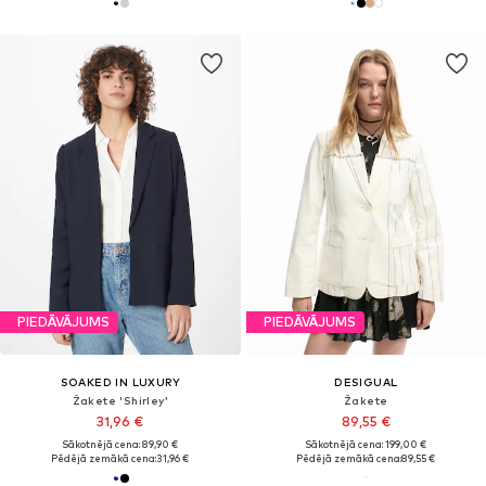
PIEDĀVĀJUMS
PIEDĀVĀJUMS
SOAKED IN LUXURY
DESIGUAL
Žakete 'Shirley'
Žakete
31,96 €
89,55 €
Sākotnējā cena: 89,90 €
Sākotnējā cena: 199,00 €
Pēdējā zemākā cena:
31,96 €
Pēdējā zemākā cena:
89,55 €