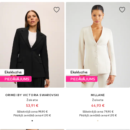
Ekskluzīvs
Ekskluzīvs
PIEDĀVĀJUMS
PIEDĀVĀJUMS
ORIMEI BY VICTORIA SWAROVSKI
MILLANE
Žakete
Žakete
53,91 €
44,93 €
Sākotnējā cena: 99,90 €
Sākotnējā cena: 79,90 €
Pēdējā zemākā cena:
41,93 €
Pēdējā zemākā cena:
41,93 €