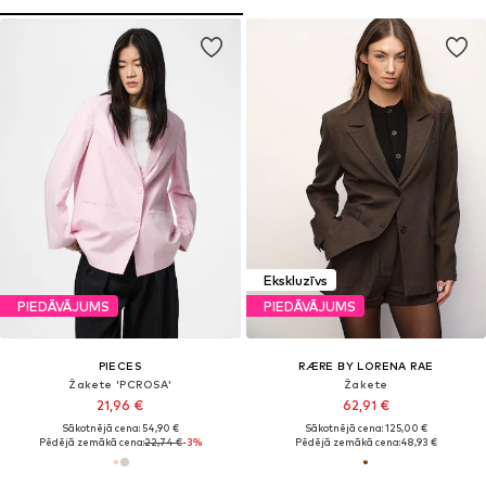
Ekskluzīvs
PIEDĀVĀJUMS
PIEDĀVĀJUMS
PIECES
RÆRE BY LORENA RAE
Žakete 'PCROSA'
Žakete
21,96 €
62,91 €
Sākotnējā cena: 54,90 €
Sākotnējā cena: 125,00 €
Pēdējā zemākā cena:
22,74 €
-3%
Pēdējā zemākā cena:
48,93 €