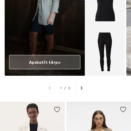
Apskatīt tērpu
1
/
3