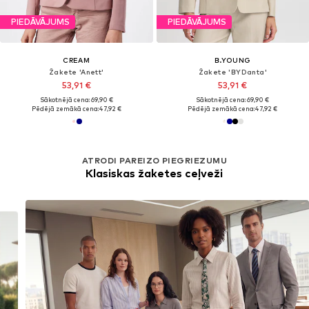
PIEDĀVĀJUMS
PIEDĀVĀJUMS
CREAM
B.YOUNG
Žakete 'Anett'
Žakete 'BYDanta'
53,91 €
53,91 €
Sākotnējā cena: 69,90 €
Sākotnējā cena: 69,90 €
Pēdējā zemākā cena:
47,92 €
Pēdējā zemākā cena:
47,92 €
ATRODI PAREIZO PIEGRIEZUMU
Klasiskas žaketes ceļveži