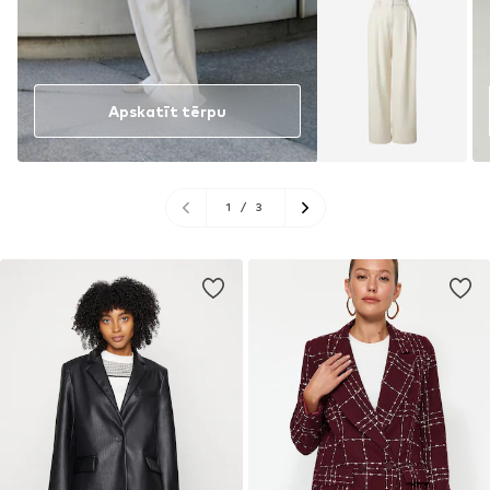
Apskatīt tērpu
1
/
3