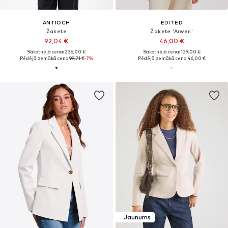
ANTIOCH
EDITED
Žakete
Žakete 'Arwen'
92,04 €
46,00 €
Sākotnējā cena: 236,00 €
Sākotnējā cena: 129,00 €
Pēdējā zemākā cena:
99,71 €
-7%
Pēdējā zemākā cena:
46,00 €
Jaunums