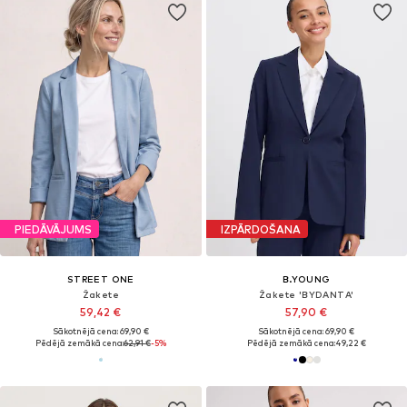
PIEDĀVĀJUMS
IZPĀRDOŠANA
STREET ONE
B.YOUNG
Žakete
Žakete 'BYDANTA'
59,42 €
57,90 €
Sākotnējā cena: 69,90 €
Sākotnējā cena: 69,90 €
Pēdējā zemākā cena:
62,91 €
-5%
Pēdējā zemākā cena:
49,22 €