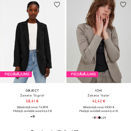
PIEDĀVĀJUMS
PIEDĀVĀJUMS
OBJECT
ICHI
Žakete 'Sigrid'
Žakete 'Kate'
58,41 €
42,42 €
Sākotnējā cena: 74,99 €
Sākotnējā cena: 49,90 €
Pēdējā zemākā cena:
45,43 €
Pēdējā zemākā cena:
40,41 €
+
29