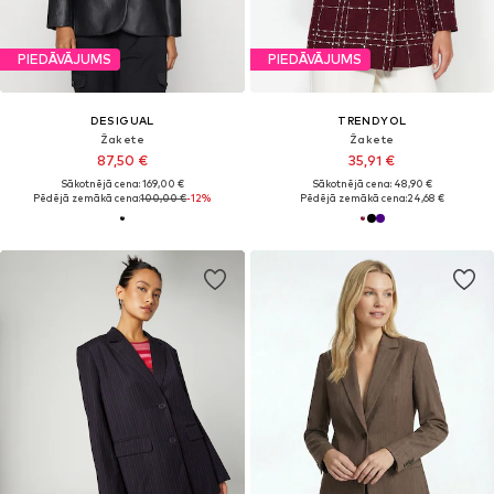
PIEDĀVĀJUMS
PIEDĀVĀJUMS
DESIGUAL
TRENDYOL
Žakete
Žakete
87,50 €
35,91 €
Sākotnējā cena: 169,00 €
Sākotnējā cena: 48,90 €
Pēdējā zemākā cena:
100,00 €
-12%
Pēdējā zemākā cena:
24,68 €