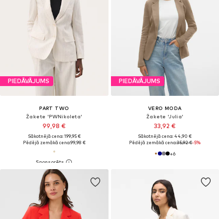
PIEDĀVĀJUMS
PIEDĀVĀJUMS
PART TWO
VERO MODA
Žakete 'PWNikoleta'
Žakete 'Julia'
99,98 €
33,92 €
Sākotnējā cena: 199,95 €
Sākotnējā cena: 44,90 €
Pēdējā zemākā cena:
99,98 €
Pēdējā zemākā cena:
35,92 €
-5%
+
6