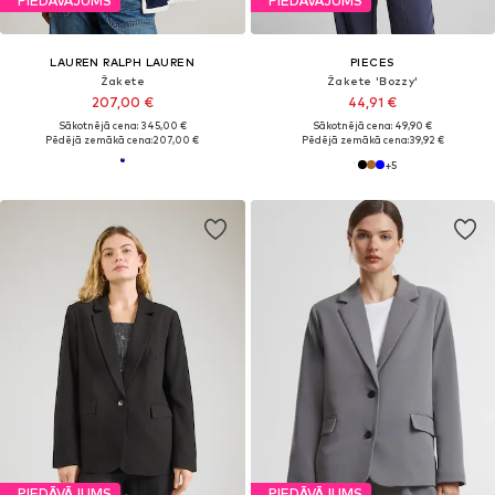
PIEDĀVĀJUMS
PIEDĀVĀJUMS
LAUREN RALPH LAUREN
PIECES
Žakete
Žakete 'Bozzy'
207,00 €
44,91 €
Sākotnējā cena: 345,00 €
Sākotnējā cena: 49,90 €
Pēdējā zemākā cena:
207,00 €
Pēdējā zemākā cena:
39,92 €
+
5
PIEDĀVĀJUMS
PIEDĀVĀJUMS