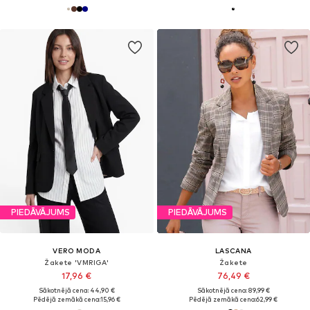
PIEDĀVĀJUMS
PIEDĀVĀJUMS
VERO MODA
LASCANA
Žakete 'VMRIGA'
Žakete
17,96 €
76,49 €
Sākotnējā cena: 44,90 €
Sākotnējā cena: 89,99 €
Pēdējā zemākā cena:
15,96 €
Pēdējā zemākā cena:
62,99 €