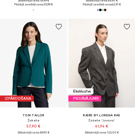
Sākotnējā cena: 59,99 €
Sākotnējā cena: 89,90 €
Pēdējā zemākā cena:
35,99 €
Pēdējā zemākā cena:
62,91 €
Ekskluzīvs
IZPĀRDOŠANA
PIEDĀVĀJUMS
TOM TAILOR
RÆRE BY LORENA RAE
Žakete
Žakete 'Jovana'
57,90 €
41,94 €
Sākotnējā cena: 69,90 €
Sākotnējā cena: 125,00 €