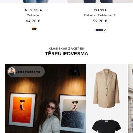
IMILY BELA
FRANSA
Žakete
Žakete 'Zablazer 2'
64,90 €
59,90 €
+
1
KLASISKAS ŽAKETES
TĒRPU IEDVESMA
Laura Wontorra