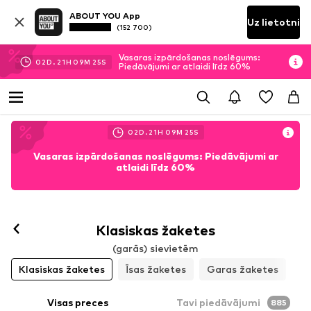
ABOUT YOU App
Uz lietotni
(152 700)
Vasaras izpārdošanas noslēgums:
02
D.
21
H
09
M
23
S
Piedāvājumi ar atlaidi līdz 60%
02
D.
21
H
09
M
23
S
Vasaras izpārdošanas noslēgums: Piedāvājumi ar
atlaidi līdz 60%
Klasiskas žaketes
(garās) sievietēm
Klasiskas žaketes
Īsas žaketes
Garas žaketes
Visas preces
Tavi piedāvājumi
885