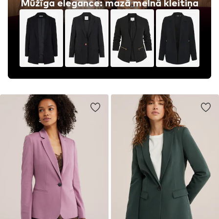
Mūžīga elegance: mazā melnā kleitiņa