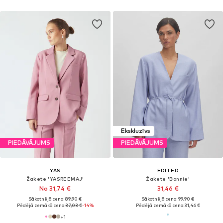
Ekskluzīvs
PIEDĀVĀJUMS
PIEDĀVĀJUMS
YAS
EDITED
Žakete 'YASREEMAJ'
Žakete 'Bonnie'
No 31,74 €
31,46 €
Sākotnējā cena: 89,90 €
Sākotnējā cena: 99,90 €
Pēdējā zemākā cena:
37,03 €
-14%
Pēdējā zemākā cena:
31,46 €
+
1