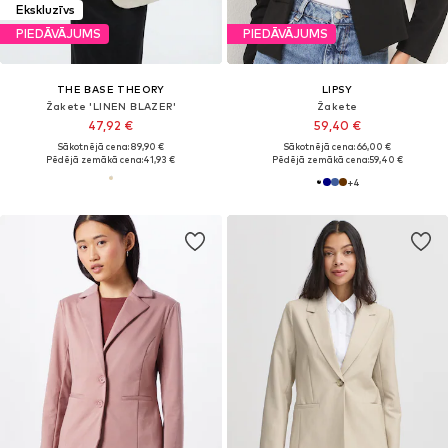
Ekskluzīvs
PIEDĀVĀJUMS
PIEDĀVĀJUMS
THE BASE THEORY
LIPSY
Žakete 'LINEN BLAZER'
Žakete
47,92 €
59,40 €
Sākotnējā cena: 89,90 €
Sākotnējā cena: 66,00 €
Pēdējā zemākā cena:
41,93 €
Pēdējā zemākā cena:
59,40 €
+
4