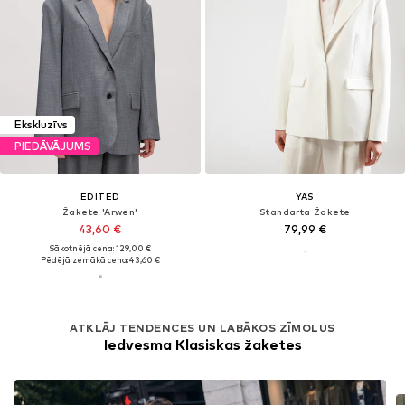
Ekskluzīvs
PIEDĀVĀJUMS
EDITED
YAS
Žakete 'Arwen'
Standarta Žakete
43,60 €
79,99 €
Sākotnējā cena: 129,00 €
Pēdējā zemākā cena:
43,60 €
ATKLĀJ TENDENCES UN LABĀKOS ZĪMOLUS
Iedvesma Klasiskas žaketes