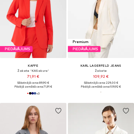
Premium
PIEDĀVĀJUMS
PIEDĀVĀJUMS
KAFFE
KARL LAGERFELD JEANS
Žakete 'KASakura'
Žakete
71,91 €
109,92 €
Sākotnējā cena: 89,90 €
Sākotnējā cena: 229,00 €
Pēdējā zemākā cena:
71,91 €
Pēdējā zemākā cena:
109,92 €
+
3