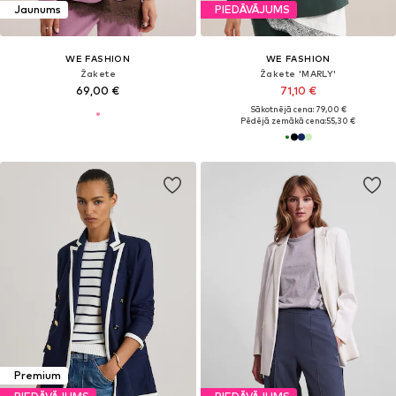
Jaunums
PIEDĀVĀJUMS
WE FASHION
WE FASHION
Žakete
Žakete 'MARLY'
69,00 €
71,10 €
Sākotnējā cena: 79,00 €
Pēdējā zemākā cena:
55,30 €
Premium