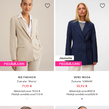
Jaunums
PIEDĀVĀJUMS
PIEDĀVĀJUMS
WE FASHION
VERO MODA
Žakete 'Marly'
Žakete 'VMNIM'
71,10 €
55,92 €
Sākotnējā cena: 79,00 €
Sākotnējā cena: 69,90 €
Pēdējā zemākā cena:
71,10 €
Pēdējā zemākā cena:
55,92 €