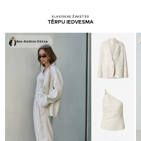
KLASISKAS ŽAKETES
TĒRPU IEDVESMA
Ann-Kathrin Götze