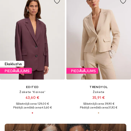
Ekskluzīvs
PIEDĀVĀJUMS
PIEDĀVĀJUMS
EDITED
TRENDYOL
Žakete 'Kainoa'
Žakete
43,60 €
35,91 €
Sākotnējā cena: 129,00 €
Sākotnējā cena: 39,90 €
Pēdējā zemākā cena:
43,60 €
Pēdējā zemākā cena:
31,92 €