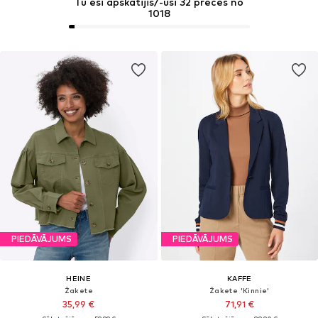
Tu esi apskatījis/-usi 32 preces no
1018
PIEDĀVĀJUMS
PIEDĀVĀJUMS
HEINE
KAFFE
Žakete
Žakete 'Kinnie'
35,99 €
71,91 €