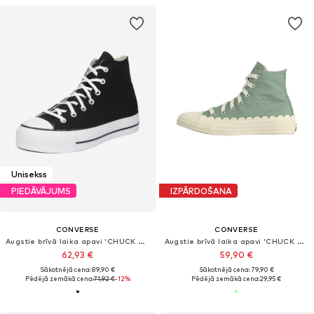
Unisekss
PIEDĀVĀJUMS
IZPĀRDOŠANA
CONVERSE
CONVERSE
Augstie brīvā laika apavi 'CHUCK TAYLOR ALL STAR LIFT PLATFORM WIDE WIDTH'
Augstie brīvā laika apavi 'CHUCK TAYLOR ALL STAR'
62,93 €
59,90 €
Sākotnējā cena: 89,90 €
Sākotnējā cena: 79,90 €
Pēdējā zemākā cena:
71,92 €
-12%
Pēdējā zemākā cena:
29,95 €