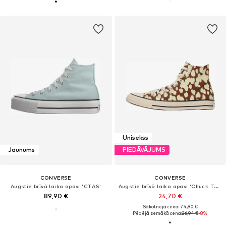
Unisekss
Jaunums
PIEDĀVĀJUMS
CONVERSE
CONVERSE
Augstie brīvā laika apavi 'CTAS'
Augstie brīvā laika apavi 'Chuck Taylor All Star'
89,90 €
24,70 €
Sākotnējā cena: 74,90 €
Pēdējā zemākā cena:
26,94 €
-8%