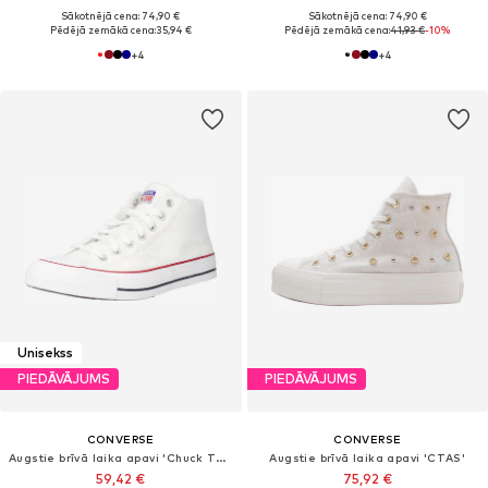
Sākotnējā cena: 74,90 €
Sākotnējā cena: 74,90 €
Pēdējā zemākā cena:
35,94 €
Pēdējā zemākā cena:
41,93 €
-10%
+
4
+
4
Unisekss
PIEDĀVĀJUMS
PIEDĀVĀJUMS
CONVERSE
CONVERSE
Augstie brīvā laika apavi 'Chuck Taylor All Star Malden Street'
Augstie brīvā laika apavi 'CTAS'
59,42 €
75,92 €