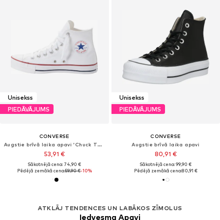
Unisekss
Unisekss
PIEDĀVĀJUMS
PIEDĀVĀJUMS
CONVERSE
CONVERSE
Augstie brīvā laika apavi 'Chuck Taylor All Star'
Augstie brīvā laika apavi
53,91 €
80,91 €
Sākotnējā cena: 74,90 €
Sākotnējā cena: 99,90 €
Pēdējā zemākā cena:
59,90 €
-10%
Pēdējā zemākā cena:
80,91 €
ATKLĀJ TENDENCES UN LABĀKOS ZĪMOLUS
Iedvesma Apavi