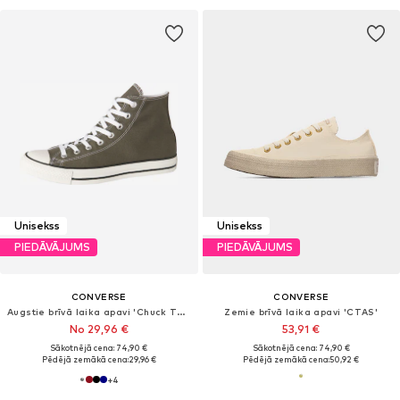
Unisekss
Unisekss
PIEDĀVĀJUMS
PIEDĀVĀJUMS
CONVERSE
CONVERSE
Augstie brīvā laika apavi 'Chuck Taylor All Star'
Zemie brīvā laika apavi 'CTAS'
No 29,96 €
53,91 €
Sākotnējā cena: 74,90 €
Sākotnējā cena: 74,90 €
Pēdējā zemākā cena:
29,96 €
Pēdējā zemākā cena:
50,92 €
+
4