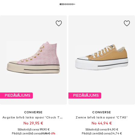
PIEDĀVĀJUMS
PIEDĀVĀJUMS
CONVERSE
CONVERSE
Augstie brīvā laika apavi 'Chuck Taylor All Star'
Zemie brīvā laika apavi 'CTAS'
No 29,95 €
No 44,94 €
Sākotnējā cena: 99,90 €
Sākotnējā cena: 84,90 €
Pēdējā zemākā cena:
31,96 €
-6%
Pēdējā zemākā cena:
34,74 €