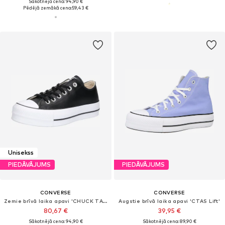
Sākotnējā cena: 94,90 €
Pēdējā zemākā cena:
59,43 €
Unisekss
PIEDĀVĀJUMS
PIEDĀVĀJUMS
CONVERSE
CONVERSE
Zemie brīvā laika apavi 'CHUCK TAYLOR ALL STAR LIFT PLATFORM LEATHER'
Augstie brīvā laika apavi 'CTAS Lift'
80,67 €
39,95 €
Sākotnējā cena: 94,90 €
Sākotnējā cena: 89,90 €