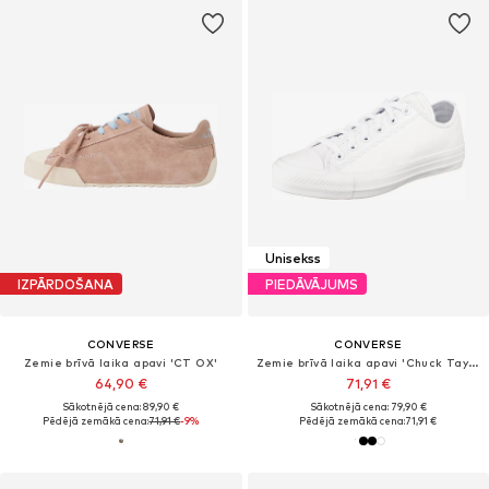
Unisekss
IZPĀRDOŠANA
PIEDĀVĀJUMS
CONVERSE
CONVERSE
Zemie brīvā laika apavi 'CT OX'
Zemie brīvā laika apavi 'Chuck Taylor All Star Leather'
64,90 €
71,91 €
Sākotnējā cena: 89,90 €
Sākotnējā cena: 79,90 €
Pēdējā zemākā cena:
71,91 €
-9%
Pēdējā zemākā cena:
71,91 €