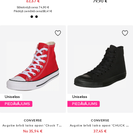
63,67 €
79,90 €
Sākotnējā cena: 74,90 €
Pēdējā zemākā cena:
58,41 €
Unisekss
Unisekss
PIEDĀVĀJUMS
PIEDĀVĀJUMS
CONVERSE
CONVERSE
Augstie brīvā laika apavi 'Chuck Taylor All Star'
Augstie brīvā laika apavi 'CHUCK TAYLOR ALL STAR CLASSIC'
No 35,94 €
37,45 €