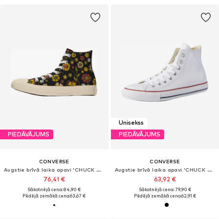
Unisekss
PIEDĀVĀJUMS
PIEDĀVĀJUMS
CONVERSE
CONVERSE
Augstie brīvā laika apavi 'CHUCK TAYLOR ALL STAR'
Augstie brīvā laika apavi 'CHUCK TAYLOR ALL STAR CLASSIC'
76,41 €
63,92 €
Sākotnējā cena: 84,90 €
Sākotnējā cena: 79,90 €
Pēdējā zemākā cena:
63,67 €
Pēdējā zemākā cena:
62,91 €