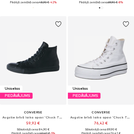
Pēdējā zemākā cena:
48,93 €
-42%
Pēdējā zemākā cena:
69,90 €
-8%
Unisekss
Unisekss
PIEDĀVĀJUMS
PIEDĀVĀJUMS
CONVERSE
CONVERSE
Augstie brīvā laika apavi 'Chuck Taylor All Star Leather'
Augstie brīvā laika apavi 'Chuck TayIor All Star Lift Platform'
59,92 €
76,42 €
Sākotnējā cena: 84,90 €
Sākotnējā cena: 89,90 €
Pēdējā zemākā cena:
63,67 €
-5%
Pēdējā zemākā cena:
76,42 €