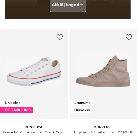
Atklāj tagad
Unisekss
Jaunums
PIEDĀVĀJUMS
Unisekss
CONVERSE
CONVERSE
Zemie brīvā laika apavi 'Chuck Taylor All Star Leather'
Augstie brīvā laika apavi 'CTAS HI'