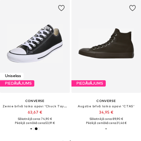
Unisekss
PIEDĀVĀJUMS
PIEDĀVĀJUMS
CONVERSE
CONVERSE
Zemie brīvā laika apavi 'Chuck Taylor All Star Leather'
Augstie brīvā laika apavi 'CTAS'
63,67 €
34,95 €
Sākotnējā cena: 74,90 €
Sākotnējā cena: 89,90 €
Pēdējā zemākā cena:
53,91 €
Pēdējā zemākā cena:
31,46 €