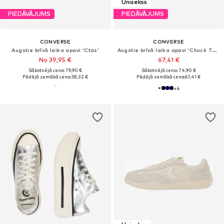
Unisekss
PIEDĀVĀJUMS
PIEDĀVĀJUMS
CONVERSE
CONVERSE
Augstie brīvā laika apavi 'Ctas'
Augstie brīvā laika apavi 'Chuck Taylor All Star'
No 39,95 €
67,41 €
Sākotnējā cena: 79,90 €
Sākotnējā cena: 74,90 €
Pēdējā zemākā cena:
38,32 €
Pēdējā zemākā cena:
67,41 €
+
4