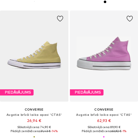
PIEDĀVĀJUMS
PIEDĀVĀJUMS
CONVERSE
CONVERSE
Augstie brīvā laika apavi 'CTAS'
Augstie brīvā laika apavi 'CTAS'
26,94 €
62,93 €
Sākotnējā cena: 74,90 €
Sākotnējā cena: 89,90 €
Pēdējā zemākā cena:
31,43 €
-14%
Pēdējā zemākā cena:
63,92 €
-1%