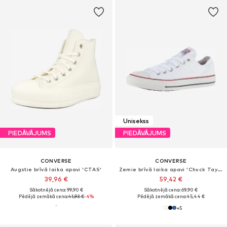
Unisekss
PIEDĀVĀJUMS
PIEDĀVĀJUMS
CONVERSE
CONVERSE
Augstie brīvā laika apavi 'CTAS'
Zemie brīvā laika apavi 'Chuck Taylor All Star Classic'
39,96 €
59,42 €
Sākotnējā cena: 99,90 €
Sākotnējā cena: 69,90 €
Pēdējā zemākā cena:
41,93 €
-4%
Pēdējā zemākā cena:
45,44 €
+
5