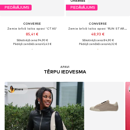
Unisekss
PIEDĀVĀJUMS
PIEDĀVĀJUMS
CONVERSE
CONVERSE
Zemie brīvā laika apavi 'CTAS'
Zemie brīvā laika apavi 'RUN STAR TRAINER'
85,41 €
48,93 €
Sākotnējā cena: 94,90 €
Sākotnējā cena: 84,90 €
Pēdējā zemākā cena:
45,43 €
Pēdējā zemākā cena:
46,32 €
APAVI
TĒRPU IEDVESMA
Kiara