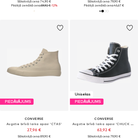
Sākotnējā cena: 74,90 €
Sākotnējā cena: 79,90 €
Pēdējā zemākā cena:
59,92 €
-12%
Pēdējā zemākā cena:
46,67 €
Unisekss
PIEDĀVĀJUMS
PIEDĀVĀJUMS
CONVERSE
CONVERSE
Augstie brīvā laika apavi 'CTAS'
Augstie brīvā laika apavi 'CHUCK TAYLOR ALL STAR LEATHER'
27,96 €
63,92 €
Sākotnējā cena: 89,90 €
Sākotnējā cena: 79,90 €