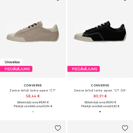
Unisekss
PIEDĀVĀJUMS
PIEDĀVĀJUMS
CONVERSE
CONVERSE
Zemie brīvā laika apavi 'CT'
Zemie brīvā laika apavi 'CT OX'
58,44 €
80,91 €
Sākotnējā cena: 89,90 €
Sākotnējā cena: 89,90 €
Pēdējā zemākā cena:
53,94 €
Pēdējā zemākā cena:
63,92 €