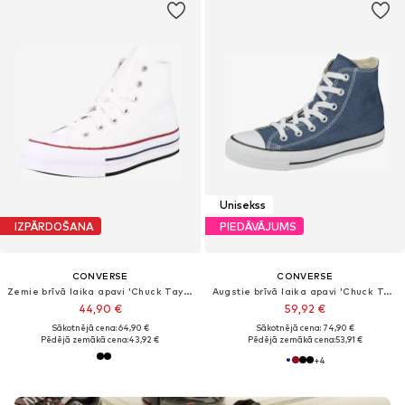
Unisekss
IZPĀRDOŠANA
PIEDĀVĀJUMS
CONVERSE
CONVERSE
Zemie brīvā laika apavi 'Chuck Taylor All Star'
Augstie brīvā laika apavi 'Chuck Taylor All Star Classic'
44,90 €
59,92 €
Sākotnējā cena: 64,90 €
Sākotnējā cena: 74,90 €
Pēdējā zemākā cena:
43,92 €
Pēdējā zemākā cena:
53,91 €
+
4