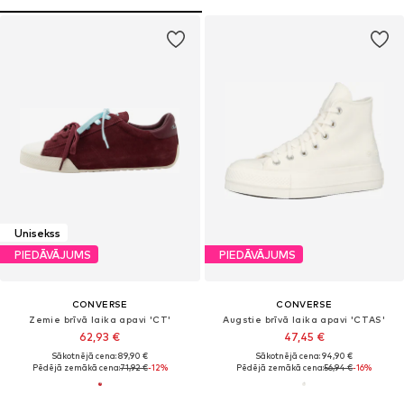
Unisekss
PIEDĀVĀJUMS
PIEDĀVĀJUMS
CONVERSE
CONVERSE
Zemie brīvā laika apavi 'CT'
Augstie brīvā laika apavi 'CTAS'
62,93 €
47,45 €
Sākotnējā cena: 89,90 €
Sākotnējā cena: 94,90 €
Pēdējā zemākā cena:
71,92 €
-12%
Pēdējā zemākā cena:
56,94 €
-16%