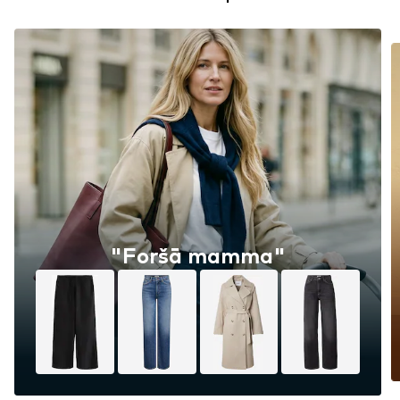
"Foršā mamma"