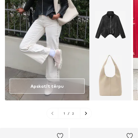
Apskatīt tērpu
1
/
2