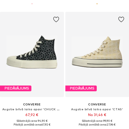
PIEDĀVĀJUMS
PIEDĀVĀJUMS
CONVERSE
CONVERSE
Augstie brīvā laika apavi 'CHUCK TAYLOR ALL STAR LIFT'
Augstie brīvā laika apavi 'CTAS'
67,92 €
No 31,46 €
Sākotnējā cena: 94,90 €
Sākotnējā cena: 99,90 €
Pēdējā zemākā cena:
67,92 €
Pēdējā zemākā cena:
27,96 €