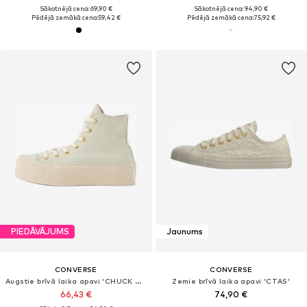
Sākotnējā cena: 69,90 €
Sākotnējā cena: 94,90 €
Pēdējā zemākā cena:
59,42 €
Pēdējā zemākā cena:
75,92 €
PIEDĀVĀJUMS
Jaunums
CONVERSE
CONVERSE
Augstie brīvā laika apavi 'CHUCK TAYLOR ALL STAR'
Zemie brīvā laika apavi 'CTAS'
66,43 €
74,90 €