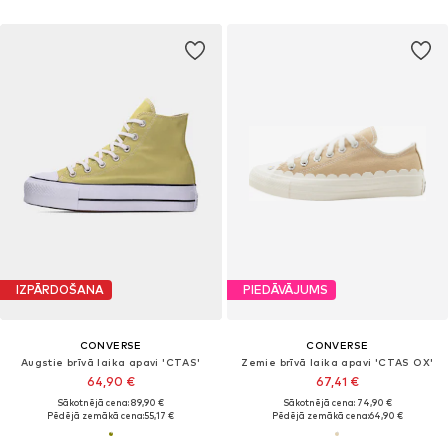
IZPĀRDOŠANA
PIEDĀVĀJUMS
CONVERSE
CONVERSE
Augstie brīvā laika apavi 'CTAS'
Zemie brīvā laika apavi 'CTAS OX'
64,90 €
67,41 €
Sākotnējā cena: 89,90 €
Sākotnējā cena: 74,90 €
Pēdējā zemākā cena:
55,17 €
Pēdējā zemākā cena:
64,90 €