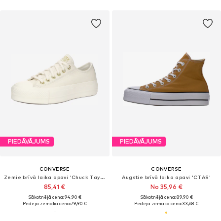
PIEDĀVĀJUMS
PIEDĀVĀJUMS
CONVERSE
CONVERSE
Zemie brīvā laika apavi 'Chuck Taylor All Star'
Augstie brīvā laika apavi 'CTAS'
85,41 €
No 35,96 €
Sākotnējā cena: 94,90 €
Sākotnējā cena: 89,90 €
Pēdējā zemākā cena:
79,90 €
Pēdējā zemākā cena:
33,68 €