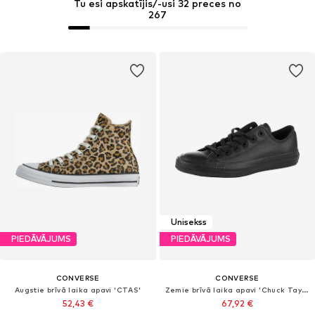
Tu esi apskatījis/-usi 32 preces no
267
Unisekss
PIEDĀVĀJUMS
PIEDĀVĀJUMS
CONVERSE
CONVERSE
Augstie brīvā laika apavi 'CTAS'
Zemie brīvā laika apavi 'Chuck Taylor All Star Leather'
52,43 €
67,92 €