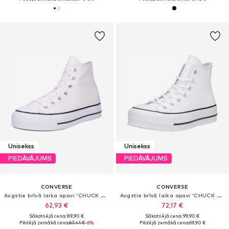
Unisekss
Unisekss
PIEDĀVĀJUMS
PIEDĀVĀJUMS
CONVERSE
CONVERSE
Augstie brīvā laika apavi 'CHUCK TAYLOR ALL STAR LIFT'
Augstie brīvā laika apavi 'CHUCK TAYLOR ALL STAR LIFT'
62,93 €
72,17 €
Sākotnējā cena: 89,90 €
Sākotnējā cena: 99,90 €
Pēdējā zemākā cena:
67,41 €
-6%
Pēdējā zemākā cena:
69,90 €