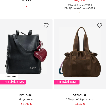
69,95 €
48,57 €
Sākotnējā cena: 89,95 €
Pēdējā zemākā cena:
45,87 €
Jaunums
PIEDĀVĀJUMS
PIEDĀVĀJUMS
DESIGUAL
DESIGUAL
Mugursoma
"Shopper" tipa soma
64,76 €
53,55 €