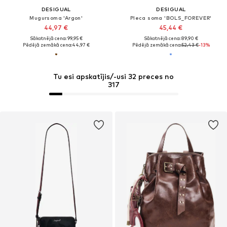
DESIGUAL
DESIGUAL
Mugursoma 'Argon'
Pleca soma 'BOLS_FOREVER'
44,97 €
45,44 €
Sākotnējā cena: 99,95 €
Sākotnējā cena: 89,90 €
Pēdējā zemākā cena:
44,97 €
Pēdējā zemākā cena:
52,43 €
-13%
Tu esi apskatījis/-usi 32 preces no
317