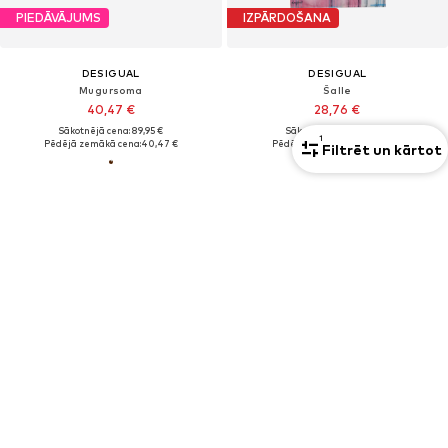
PIEDĀVĀJUMS
IZPĀRDOŠANA
DESIGUAL
DESIGUAL
Mugursoma
Šalle
40,47 €
28,76 €
Sākotnējā cena: 89,95 €
Sākotnējā cena: 35,95 €
1
Pēdējā zemākā cena:
40,47 €
Pēdējā zemākā cena:
25,88 €
Filtrēt un kārtot