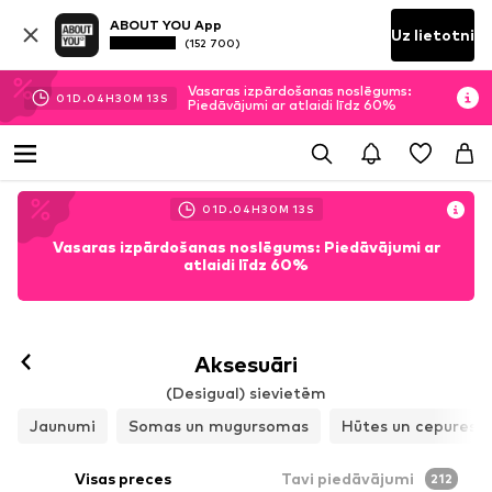
ABOUT YOU App
Uz lietotni
(152 700)
Vasaras izpārdošanas noslēgums:
01
D.
04
H
30
M
12
S
Piedāvājumi ar atlaidi līdz 60%
01
D.
04
H
30
M
12
S
Vasaras izpārdošanas noslēgums: Piedāvājumi ar
atlaidi līdz 60%
Aksesuāri
(Desigual) sievietēm
Jaunumi
Somas un mugursomas
Hūtes un cepures
Visas preces
Tavi piedāvājumi
212