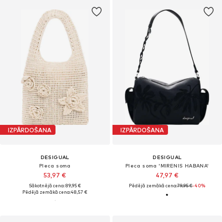
IZPĀRDOŠANA
IZPĀRDOŠANA
DESIGUAL
DESIGUAL
Pleca soma
Pleca soma 'MIRENIS HABANA'
53,97 €
47,97 €
Sākotnējā cena: 89,95 €
Pēdējā zemākā cena:
79,95 €
-40%
Pēdējā zemākā cena:
48,57 €