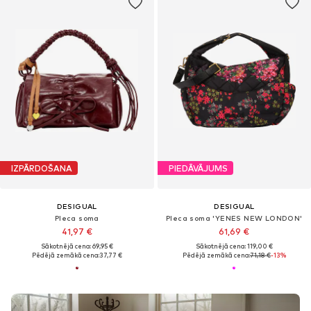
IZPĀRDOŠANA
PIEDĀVĀJUMS
DESIGUAL
DESIGUAL
Pleca soma
Pleca soma 'YENES NEW LONDON'
41,97 €
61,69 €
Sākotnējā cena: 69,95 €
Sākotnējā cena: 119,00 €
Pēdējā zemākā cena:
37,77 €
Pēdējā zemākā cena:
71,18 €
-13%