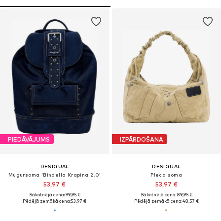
PIEDĀVĀJUMS
IZPĀRDOŠANA
DESIGUAL
DESIGUAL
Mugursoma 'Bindella Krapina 2.0'
Pleca soma
53,97 €
53,97 €
Sākotnējā cena: 99,95 €
Sākotnējā cena: 89,95 €
Pēdējā zemākā cena:
53,97 €
Pēdējā zemākā cena:
48,57 €