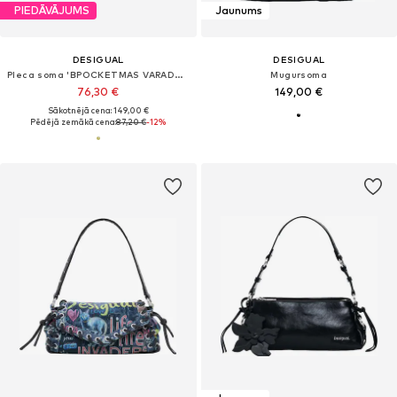
PIEDĀVĀJUMS
Jaunums
DESIGUAL
DESIGUAL
Pleca soma 'BPOCKETMAS VARADERO'
Mugursoma
76,30 €
149,00 €
Sākotnējā cena: 149,00 €
Pēdējā zemākā cena:
87,20 €
-12%