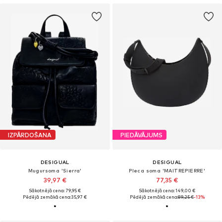
IZPĀRDOŠANA
PIEDĀVĀJUMS
DESIGUAL
DESIGUAL
Mugursoma 'Sierra'
Pleca soma 'MAITREPIERRE'
39,97 €
77,35 €
Sākotnējā cena: 79,95 €
Sākotnējā cena: 149,00 €
Pēdējā zemākā cena:
35,97 €
Pēdējā zemākā cena:
89,25 €
-13%