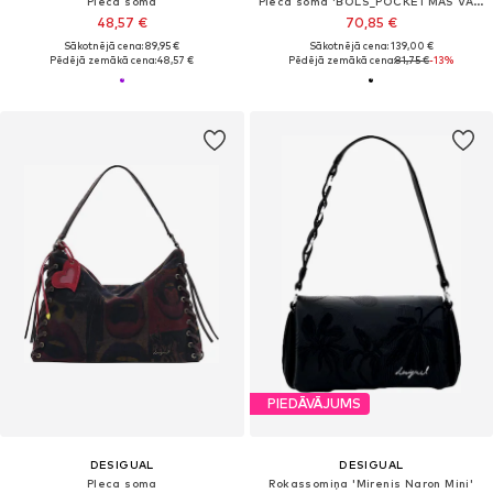
Pleca soma
Pleca soma 'BOLS_POCKETMAS VARADERO'
48,57 €
70,85 €
Sākotnējā cena: 89,95 €
Sākotnējā cena: 139,00 €
Pēdējā zemākā cena:
48,57 €
Pēdējā zemākā cena:
81,75 €
-13%
PIEDĀVĀJUMS
DESIGUAL
DESIGUAL
Pleca soma
Rokassomiņa 'Mirenis Naron Mini'