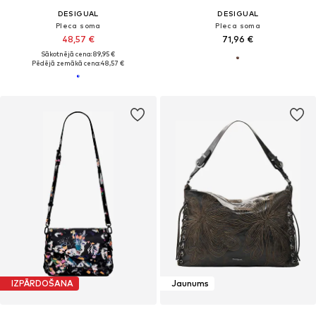
DESIGUAL
DESIGUAL
Pleca soma
Pleca soma
48,57 €
71,96 €
Sākotnējā cena: 89,95 €
Pēdējā zemākā cena:
48,57 €
IZPĀRDOŠANA
Jaunums