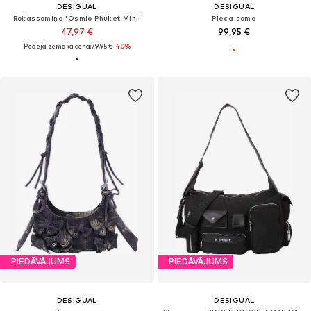
DESIGUAL
DESIGUAL
Rokassomiņa 'Osmio Phuket Mini'
Pleca soma
47,97 €
99,95 €
Pēdējā zemākā cena:
79,95 €
-40%
PIEDĀVĀJUMS
PIEDĀVĀJUMS
DESIGUAL
DESIGUAL