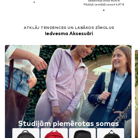
Sākotnējā cena: 99,95 €
Pēdējā zemākā cena:
44,97 €
ATKLĀJ TENDENCES UN LABĀKOS ZĪMOLUS
Iedvesma Aksesuāri
Studijām piemērotas somas