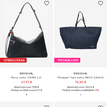
IZPĀRDOŠANA
PIEDĀVĀJUMS
DESIGUAL
DESIGUAL
Pleca soma 'LEIRIA 2.0'
"Shopper" tipa soma 'ARCO CAHUIL'
47,97 €
76,30 €
Sākotnējā cena: 79,95 €
Sākotnējā cena: 149,00 €
Pēdējā zemākā cena:
43,17 €
Pēdējā zemākā cena:
87,20 €
-12%