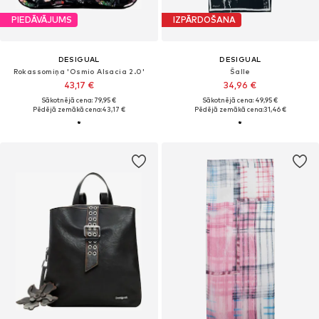
PIEDĀVĀJUMS
IZPĀRDOŠANA
DESIGUAL
DESIGUAL
Rokassomiņa 'Osmio Alsacia 2.0'
Šalle
43,17 €
34,96 €
Sākotnējā cena: 79,95 €
Sākotnējā cena: 49,95 €
Pēdējā zemākā cena:
43,17 €
Pēdējā zemākā cena:
31,46 €