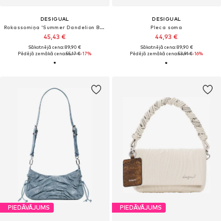
DESIGUAL
DESIGUAL
Rokassomiņa 'Summer Dandelion Bang'
Pleca soma
45,43 €
44,93 €
Sākotnējā cena: 89,90 €
Sākotnējā cena: 89,90 €
Pēdējā zemākā cena:
55,17 €
-17%
Pēdējā zemākā cena:
53,91 €
-16%
PIEDĀVĀJUMS
PIEDĀVĀJUMS