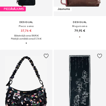
PIEDĀVĀJUMS
Jaunums
DESIGUAL
DESIGUAL
Pleca soma
Mugursoma
37,76 €
79,95 €
Sākotnējā cena: 59,95 €
Pēdējā zemākā cena:
37,76 €