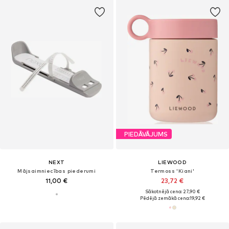
PIEDĀVĀJUMS
NEXT
LIEWOOD
Mājsaimniecības piederumi
Termoss 'Kiani'
11,00 €
23,72 €
Sākotnējā cena: 27,90 €
Pēdējā zemākā cena:
19,92 €