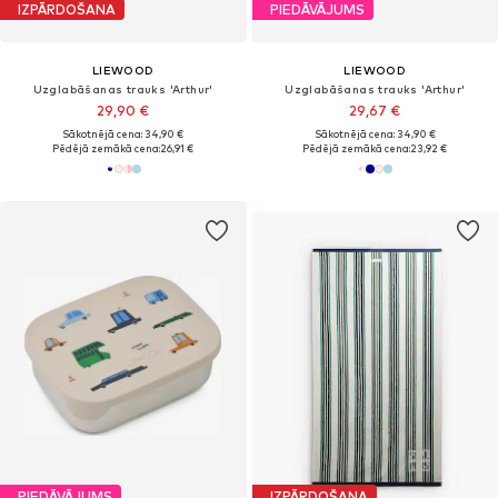
IZPĀRDOŠANA
PIEDĀVĀJUMS
LIEWOOD
LIEWOOD
Uzglabāšanas trauks 'Arthur'
Uzglabāšanas trauks 'Arthur'
29,90 €
29,67 €
Sākotnējā cena: 34,90 €
Sākotnējā cena: 34,90 €
Pēdējā zemākā cena:
26,91 €
Pēdējā zemākā cena:
23,92 €
PIEDĀVĀJUMS
IZPĀRDOŠANA