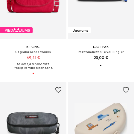
PIEDĀVĀJUMS
Jaunums
KIPLING
EASTPAK
Uzglabāšanas trauks
Rakstāmlietas 'Oval Single'
49,41 €
23,00 €
Sākotnējā cena: 54,90 €
Pēdējā zemākā cena:
46,67 €