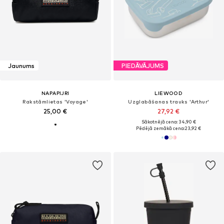
Jaunums
PIEDĀVĀJUMS
NAPAPIJRI
LIEWOOD
Rakstāmlietas 'Voyage'
Uzglabāšanas trauks 'Arthur'
25,00 €
27,92 €
Sākotnējā cena: 34,90 €
Pēdējā zemākā cena:
23,92 €