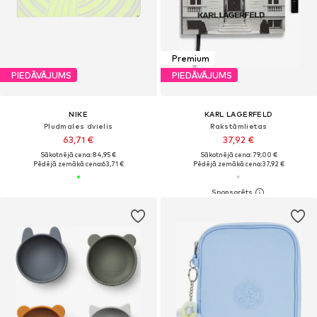
Premium
PIEDĀVĀJUMS
PIEDĀVĀJUMS
NIKE
KARL LAGERFELD
Pludmales dvielis
Rakstāmlietas
63,71 €
37,92 €
Sākotnējā cena: 84,95 €
Sākotnējā cena: 79,00 €
Pēdējā zemākā cena:
63,71 €
Pēdējā zemākā cena:
37,92 €