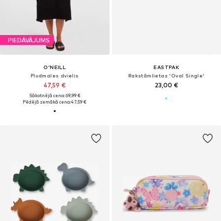
PIEDĀVĀJUMS
O'NEILL
EASTPAK
Pludmales dvielis
Rakstāmlietas 'Oval Single'
47,59 €
23,00 €
Sākotnējā cena: 69,99 €
Pēdējā zemākā cena:
47,59 €