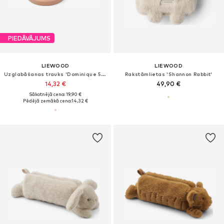
PIEDĀVĀJUMS
LIEWOOD
LIEWOOD
Uzglabāšanas trauks 'Dominique 500ml'
Rakstāmlietas 'Shannon Rabbit'
14,32 €
49,90 €
Sākotnējā cena: 19,90 €
Pēdējā zemākā cena:
14,32 €