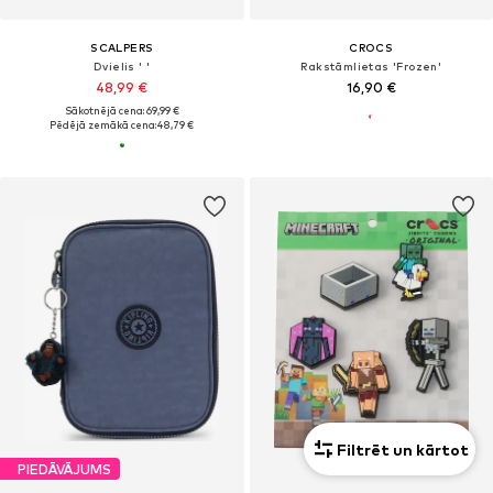
SCALPERS
CROCS
Dvielis ' '
Rakstāmlietas 'Frozen'
48,99 €
16,90 €
Sākotnējā cena: 69,99 €
Pēdējā zemākā cena:
48,79 €
Filtrēt un kārtot
PIEDĀVĀJUMS