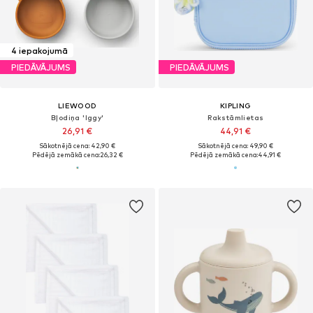
4 iepakojumā
PIEDĀVĀJUMS
PIEDĀVĀJUMS
LIEWOOD
KIPLING
Bļodiņa 'Iggy'
Rakstāmlietas
26,91 €
44,91 €
Sākotnējā cena: 42,90 €
Sākotnējā cena: 49,90 €
Pēdējā zemākā cena:
26,32 €
Pēdējā zemākā cena:
44,91 €