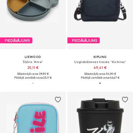
PIEDĀVĀJUMS
PIEDĀVĀJUMS
LIEWOOD
KIPLING
Šķīvis 'Arne'
Uzglabāšanas trauks 'Kichirou'
25,11 €
49,41 €
Sākotnējā cena: 39,90 €
Sākotnējā cena: 54,90 €
Pēdējā zemākā cena:
25,11 €
Pēdējā zemākā cena:
46,67 €