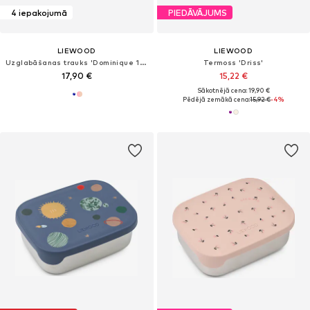
4 iepakojumā
PIEDĀVĀJUMS
LIEWOOD
LIEWOOD
Uzglabāšanas trauks 'Dominique 100ml'
Termoss 'Driss'
17,90 €
15,22 €
Sākotnējā cena: 19,90 €
Pēdējā zemākā cena:
15,92 €
-4%