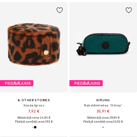
PIEDĀVĀJUMS
PIEDĀVĀJUMS
& OTHER STORIES
KIPLING
Kaste/grozs
Rakstāmlietas 'Gitroy'
7,92 €
35,91 €
Sākotnējā cena: 24,90 €
Sākotnējā cena: 39,90 €
Pēdējā zemākā cena:
7,92 €
Pēdējā zemākā cena:
33,92 €