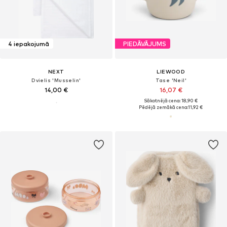
4 iepakojumā
PIEDĀVĀJUMS
NEXT
LIEWOOD
Dvielis 'Musselin'
Tase 'Neil'
14,00 €
16,07 €
Sākotnējā cena: 18,90 €
Pēdējā zemākā cena:
11,92 €