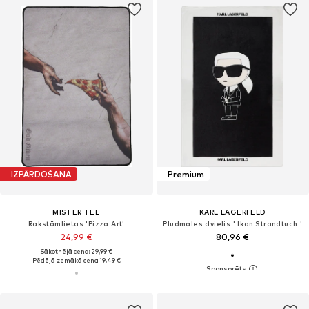
IZPĀRDOŠANA
Premium
MISTER TEE
KARL LAGERFELD
Rakstāmlietas 'Pizza Art'
Pludmales dvielis ' Ikon Strandtuch '
24,99 €
80,96 €
Sākotnējā cena: 29,99 €
Pēdējā zemākā cena:
19,49 €