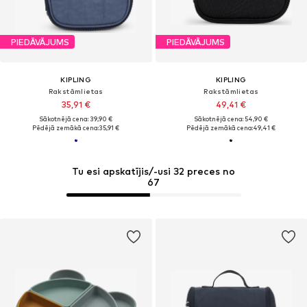
PIEDĀVĀJUMS
PIEDĀVĀJUMS
KIPLING
KIPLING
Rakstāmlietas
Rakstāmlietas
35,91 €
49,41 €
Sākotnējā cena: 39,90 €
Sākotnējā cena: 54,90 €
Pēdējā zemākā cena:
35,91 €
Pēdējā zemākā cena:
49,41 €
Tu esi apskatījis/-usi 32 preces no
67