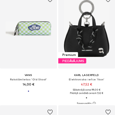
Premium
PIEDĀVĀJUMS
VANS
KARL LAGERFELD
Rakstāmlietas 'Old Skool'
Elektroniska ierīce 'Ikon'
14,00 €
47,52 €
Sākotnējā cena: 99,00 €
Pēdējā zemākā cena:
47,52 €