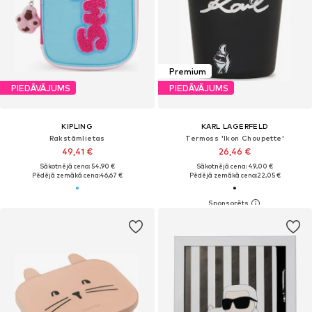
Premium
PIEDĀVĀJUMS
PIEDĀVĀJUMS
KIPLING
KARL LAGERFELD
Rakstāmlietas
Termoss 'Ikon Choupette'
49,41 €
26,46 €
Sākotnējā cena: 54,90 €
Sākotnējā cena: 49,00 €
Pēdējā zemākā cena:
46,67 €
Pēdējā zemākā cena:
22,05 €