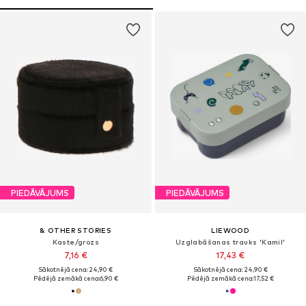
PIEDĀVĀJUMS
PIEDĀVĀJUMS
& OTHER STORIES
LIEWOOD
Kaste/grozs
Uzglabāšanas trauks 'Kamil'
7,16 €
17,43 €
Sākotnējā cena: 24,90 €
Sākotnējā cena: 24,90 €
Pēdējā zemākā cena:
6,90 €
Pēdējā zemākā cena:
17,52 €