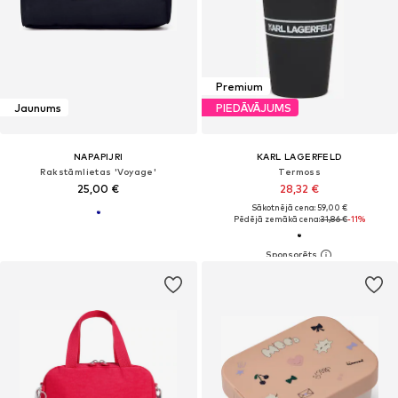
Premium
Jaunums
PIEDĀVĀJUMS
NAPAPIJRI
KARL LAGERFELD
Rakstāmlietas 'Voyage'
Termoss
25,00 €
28,32 €
Sākotnējā cena: 59,00 €
Pēdējā zemākā cena:
31,86 €
-11%