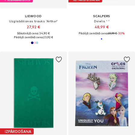
LIEWOOD
SCALPERS
Uzglabāšanas trauks 'Arthur'
Dvielis ' '
27,92 €
48,99 €
Sākotnējā cena: 34,90 €
Pēdējā zemākā cena:
69,99 €
-30%
Pēdējā zemākā cena:
23,92 €
IZPĀRDOŠANA