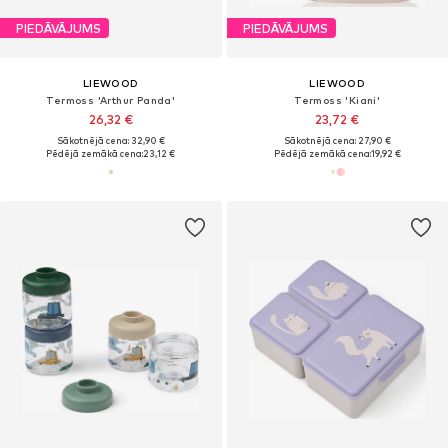
PIEDĀVĀJUMS
PIEDĀVĀJUMS
LIEWOOD
LIEWOOD
Termoss 'Arthur Panda'
Termoss 'Kiani'
26,32 €
23,72 €
Sākotnējā cena: 32,90 €
Sākotnējā cena: 27,90 €
Pēdējā zemākā cena:
23,12 €
Pēdējā zemākā cena:
19,92 €