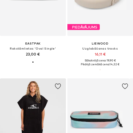
PIEDĀVĀJUMS
EASTPAK
LIEWOOD
Rakstāmlietas 'Oval Single'
Uzglabāšanas trauks
23,00 €
16,11 €
Sākotnējā cena: 19,90 €
Pēdējā zemākā cena:
14,32 €