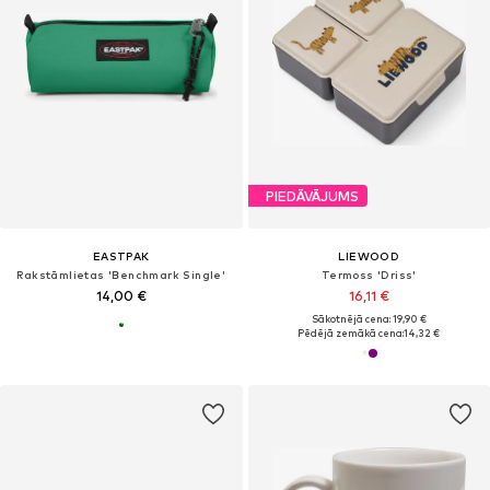
PIEDĀVĀJUMS
EASTPAK
LIEWOOD
Rakstāmlietas 'Benchmark Single'
Termoss 'Driss'
14,00 €
16,11 €
Sākotnējā cena: 19,90 €
Pēdējā zemākā cena:
14,32 €