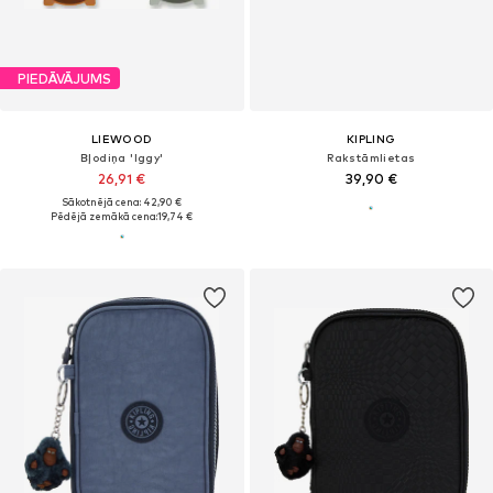
PIEDĀVĀJUMS
LIEWOOD
KIPLING
Bļodiņa 'Iggy'
Rakstāmlietas
26,91 €
39,90 €
Sākotnējā cena: 42,90 €
Pēdējā zemākā cena:
19,74 €