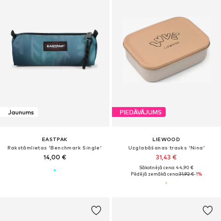
Jaunums
PIEDĀVĀJUMS
EASTPAK
LIEWOOD
Rakstāmlietas 'Benchmark Single'
Uzglabāšanas trauks 'Nina'
14,00 €
31,43 €
Sākotnējā cena: 44,90 €
Pēdējā zemākā cena:
31,92 €
-1%