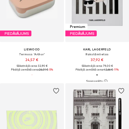
Premium
PIEDĀVĀJUMS
PIEDĀVĀJUMS
LIEWOOD
KARL LAGERFELD
Termoss 'Arthur'
Rakstāmlietas
24,57 €
37,92 €
Sākotnējā cena: 32,90 €
Sākotnējā cena: 79,00 €
Pēdējā zemākā cena:
26,01 €
-5%
Pēdējā zemākā cena:
42,66 €
-11%