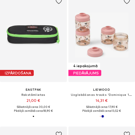
4 iepakojumā
IZPĀRDOŠANA
PIEDĀVĀJUMS
EASTPAK
LIEWOOD
Rakstāmlietas
Uzglabāšanas trauks 'Dominique 100ml'
21,00 €
14,31 €
Sākotnējā cena: 30,00 €
Sākotnējā cena: 17,90 €
Pēdējā zemākā cena:
18,90 €
Pēdējā zemākā cena:
13,52 €