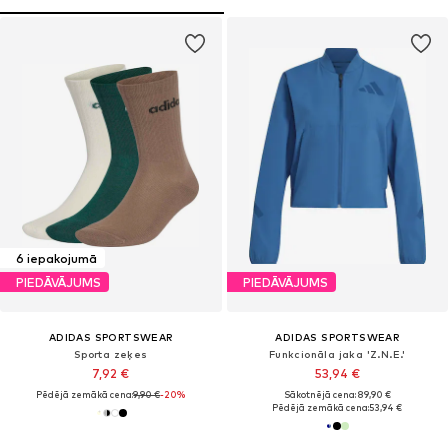
6 iepakojumā
PIEDĀVĀJUMS
PIEDĀVĀJUMS
ADIDAS SPORTSWEAR
ADIDAS SPORTSWEAR
Sporta zeķes
Funkcionāla jaka 'Z.N.E.'
7,92 €
53,94 €
Pēdējā zemākā cena:
9,90 €
-20%
Sākotnējā cena: 89,90 €
Pēdējā zemākā cena:
53,94 €