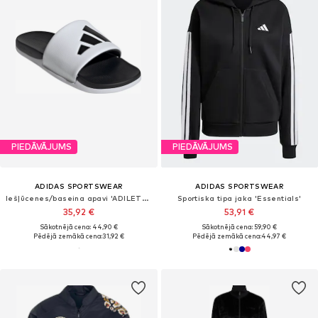
PIEDĀVĀJUMS
PIEDĀVĀJUMS
ADIDAS SPORTSWEAR
ADIDAS SPORTSWEAR
Iešļūcenes/baseina apavi 'ADILETTE COMFORT 2.0'
Sportiska tipa jaka 'Essentials'
35,92 €
53,91 €
Sākotnējā cena: 44,90 €
Sākotnējā cena: 59,90 €
Pēdējā zemākā cena:
31,92 €
Pēdējā zemākā cena:
44,97 €