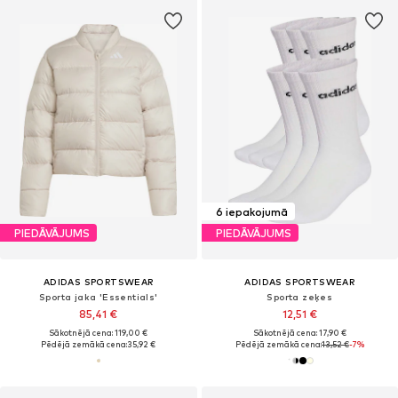
6 iepakojumā
PIEDĀVĀJUMS
PIEDĀVĀJUMS
ADIDAS SPORTSWEAR
ADIDAS SPORTSWEAR
Sporta jaka 'Essentials'
Sporta zeķes
85,41 €
12,51 €
Sākotnējā cena: 119,00 €
Sākotnējā cena: 17,90 €
Pēdējā zemākā cena:
35,92 €
Pēdējā zemākā cena:
13,52 €
-7%