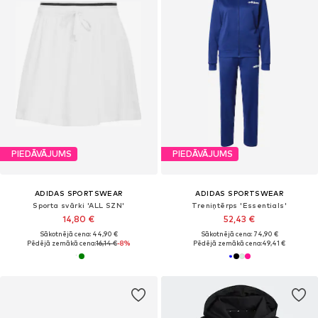
PIEDĀVĀJUMS
PIEDĀVĀJUMS
ADIDAS SPORTSWEAR
ADIDAS SPORTSWEAR
Sporta svārki 'ALL SZN'
Treniņtērps 'Essentials'
14,80 €
52,43 €
Sākotnējā cena: 44,90 €
Sākotnējā cena: 74,90 €
Pēdējā zemākā cena:
16,14 €
-8%
Pēdējā zemākā cena:
49,41 €