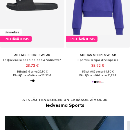
Unisekss
PIEDĀVĀJUMS
PIEDĀVĀJUMS
ADIDAS SPORTSWEAR
ADIDAS SPORTSWEAR
Iešļūcenes/baseina apavi 'Adilette'
Sportiska tipa džemperis
23,72 €
35,92 €
Sākotnējā cena: 27,90 €
Sākotnējā cena: 44,90 €
Pēdējā zemākā cena:
22,32 €
Pēdējā zemākā cena:
31,92 €
+
5
ATKLĀJ TENDENCES UN LABĀKOS ZĪMOLUS
Iedvesma Sports