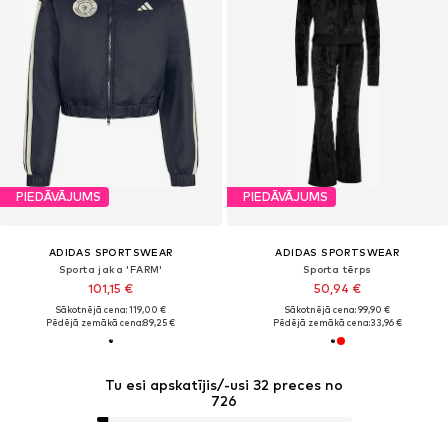
PIEDĀVĀJUMS
PIEDĀVĀJUMS
ADIDAS SPORTSWEAR
ADIDAS SPORTSWEAR
Sporta jaka 'FARM'
Sporta tērps
101,15 €
50,94 €
Sākotnējā cena: 119,00 €
Sākotnējā cena: 99,90 €
Pēdējā zemākā cena:
89,25 €
Pēdējā zemākā cena:
33,96 €
Tu esi apskatījis/-usi 32 preces no
726