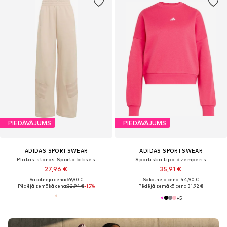
PIEDĀVĀJUMS
PIEDĀVĀJUMS
ADIDAS SPORTSWEAR
ADIDAS SPORTSWEAR
Platas staras Sporta bikses
Sportiska tipa džemperis
27,96 €
35,91 €
Sākotnējā cena: 69,90 €
Sākotnējā cena: 44,90 €
Pēdējā zemākā cena:
32,94 €
-15%
Pēdējā zemākā cena:
31,92 €
+
5