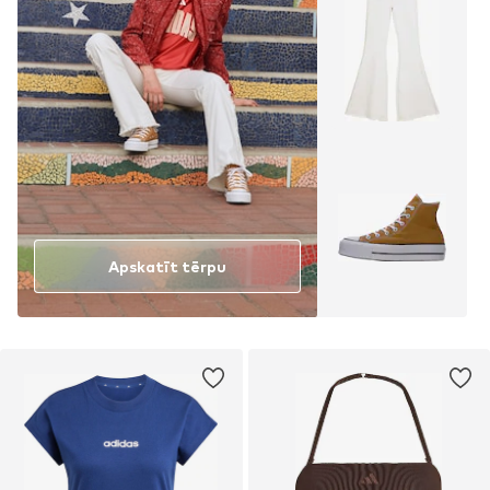
Apskatīt tērpu