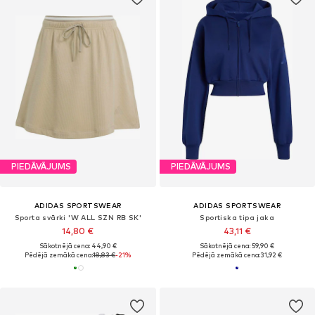
PIEDĀVĀJUMS
PIEDĀVĀJUMS
ADIDAS SPORTSWEAR
ADIDAS SPORTSWEAR
Sporta svārki 'W ALL SZN RB SK'
Sportiska tipa jaka
14,80 €
43,11 €
Sākotnējā cena: 44,90 €
Sākotnējā cena: 59,90 €
Pēdējā zemākā cena:
18,83 €
-21%
Pēdējā zemākā cena:
31,92 €