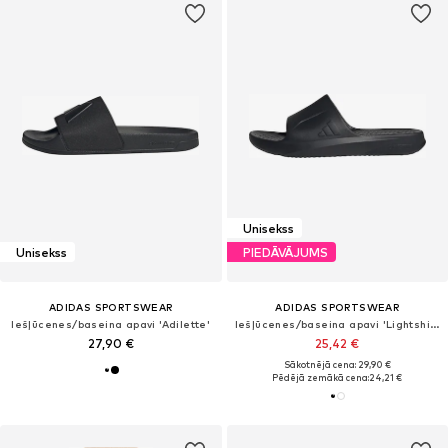
Unisekss
Unisekss
PIEDĀVĀJUMS
ADIDAS SPORTSWEAR
ADIDAS SPORTSWEAR
Iešļūcenes/baseina apavi 'Adilette'
Iešļūcenes/baseina apavi 'Lightshift'
27,90 €
25,42 €
Sākotnējā cena: 29,90 €
Pēdējā zemākā cena:
24,21 €