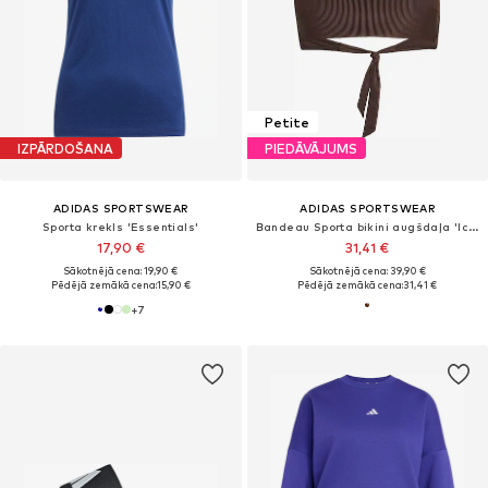
Petite
IZPĀRDOŠANA
PIEDĀVĀJUMS
ADIDAS SPORTSWEAR
ADIDAS SPORTSWEAR
Sporta krekls 'Essentials'
Bandeau Sporta bikini augšdaļa 'Iconisea'
17,90 €
31,41 €
Sākotnējā cena: 19,90 €
Sākotnējā cena: 39,90 €
Pēdējā zemākā cena:
15,90 €
Pēdējā zemākā cena:
31,41 €
+
7