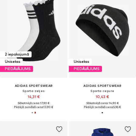
2 iepakojumā
Unisekss
Unisekss
PIEDĀVĀJUMS
PIEDĀVĀJUMS
ADIDAS SPORTSWEAR
ADIDAS SPORTSWEAR
Sporta zeķes
Sporta cepure
14,31 €
10,43 €
Sākotnējā cena: 17,90 €
Sākotnējā cena: 14,90 €
Pēdējā zemākā cena:
13,90 €
Pēdējā zemākā cena:
5,96 €