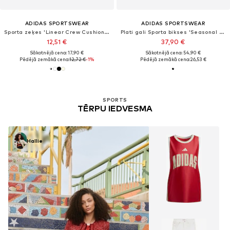
ADIDAS SPORTSWEAR
ADIDAS SPORTSWEAR
Sporta zeķes 'Linear Crew Cushioned 6 Pair Pack'
Plati gali Sporta bikses 'Seasonal Essentials'
12,51 €
37,90 €
Sākotnējā cena: 17,90 €
Sākotnējā cena: 54,90 €
Pēdējā zemākā cena:
12,72 €
-1%
Pēdējā zemākā cena:
26,53 €
SPORTS
TĒRPU IEDVESMA
Hallie