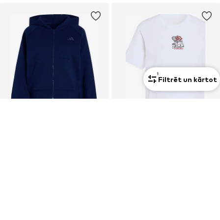
1
Filtrēt un kārtot
PIEDĀVĀJUMS
PIEDĀVĀJUMS
ADIDAS SPORTSWEAR
ADIDAS SPORTSWEAR
Sportiska tipa jaka
Sporta krekls
48,93 €
14,94 €
Sākotnējā cena: 69,90 €
Pēdējā zemākā cena:
24,90 €
-40%
Pēdējā zemākā cena:
55,92 €
-12%