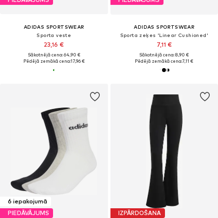
ADIDAS SPORTSWEAR
ADIDAS SPORTSWEAR
Sporta veste
Sporta zeķes 'Linear Cushioned'
23,16 €
7,11 €
Sākotnējā cena: 64,90 €
Sākotnējā cena: 8,90 €
Pēdējā zemākā cena:
17,96 €
Pēdējā zemākā cena:
7,11 €
6 iepakojumā
PIEDĀVĀJUMS
IZPĀRDOŠANA