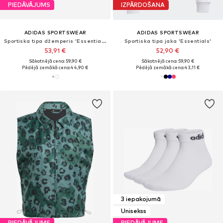
PIEDĀVĀJUMS
IZPĀRDOŠANA
ADIDAS SPORTSWEAR
ADIDAS SPORTSWEAR
Sportiska tipa džemperis 'Essentials'
Sportiska tipa jaka 'Essentials'
53,91 €
52,90 €
Sākotnējā cena: 59,90 €
Sākotnējā cena: 59,90 €
Pēdējā zemākā cena:
44,90 €
Pēdējā zemākā cena:
43,11 €
3 iepakojumā
Unisekss
PIEDĀVĀJUMS
PIEDĀVĀJUMS