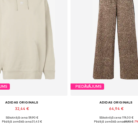
JUMS
PIEDĀVĀJUMS
ADIDAS ORIGINALS
ADIDAS ORIGINALS
32,44 €
64,94 €
Sākotnējā cena: 59,90 €
Sākotnējā cena: 119,00 €
Pieejamie izmēri: XS, S, M
Pieejamie izmēri: 27-28, 29, 30-31
Pēdējā zemākā cena:
31,43 €
Pēdējā zemākā cena:
69,93 €
-7
Pievienot grozam
Pievienot grozam