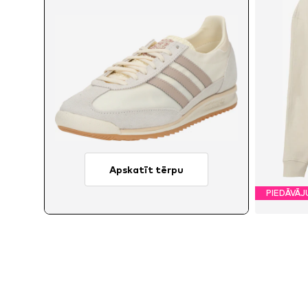
Apskatīt tērpu
PIEDĀVĀ