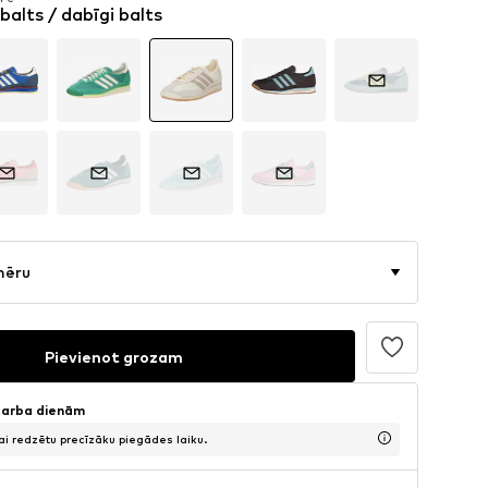
balts / dabīgi balts
4 €
mēru
Pievienot grozam
 darba dienām
lai redzētu precīzāku piegādes laiku.