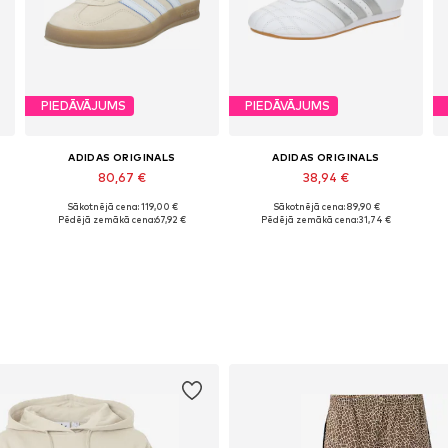
PIEDĀVĀJUMS
PIEDĀVĀJUMS
ADIDAS ORIGINALS
ADIDAS ORIGINALS
80,67 €
38,94 €
Sākotnējā cena: 119,00 €
Sākotnējā cena: 89,90 €
Pieejams daudzos izmēros
Pieejams daudzos izmēros
Pēdējā zemākā cena:
67,92 €
Pēdējā zemākā cena:
31,74 €
Pievienot grozam
Pievienot grozam