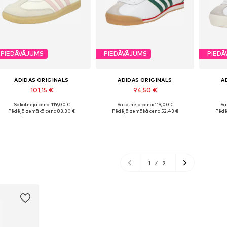
PIEDĀVĀJUMS
PIEDĀVĀJUMS
PIEDĀ
ADIDAS ORIGINALS
ADIDAS ORIGINALS
A
101,15 €
94,50 €
Sākotnējā cena: 119,00 €
Sākotnējā cena: 119,00 €
Sā
Pieejams daudzos izmēros
Pieejams daudzos izmēros
Piee
Pēdējā zemākā cena:
83,30 €
Pēdējā zemākā cena:
52,43 €
Pēdē
Pievienot grozam
Pievienot grozam
Pi
1
/
9