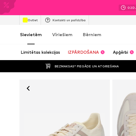
02
D
Outlet
Kontakti un palīdzība
Sievietēm
Vīriešiem
Bērniem
Limitētas kolekcijas
IZPĀRDOŠANA
Apģērbi
BEZMAKSAS* PIEGĀDE UN ATGRIEŠANA