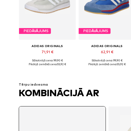
PIEDĀVĀJUMS
PIEDĀVĀJUMS
ADIDAS ORIGINALS
ADIDAS ORIGINALS
71,91 €
62,91 €
Sākotnējā cena: 99,90 €
Sākotnējā cena: 99,90 €
Pieejams daudzos izmēros
Pieejams daudzos izmēros
Pēdējā zemākā cena:
55,92 €
Pēdējā zemākā cena:
55,92 €
Pievienot grozam
Pievienot grozam
Tērpu iedvesma
KOMBINĀCIJĀ AR