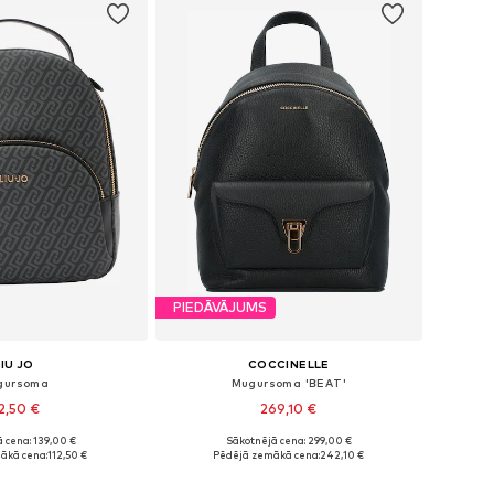
PIEDĀVĀJUMS
LIU JO
COCCINELLE
gursoma
Mugursoma 'BEAT'
12,50 €
269,10 €
 cena: 139,00 €
Sākotnējā cena: 299,00 €
izmēri: One Size
Pieejamie izmēri: One Size
ākā cena:
112,50 €
Pēdējā zemākā cena:
242,10 €
not grozam
Pievienot grozam