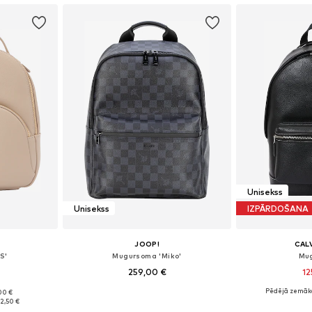
Unisekss
Unisekss
IZPĀRDOŠANA
JOOP!
CALV
S'
Mugursoma 'Miko'
Mu
259,00 €
12
Pēdējā zemākā
00 €
e Size
Pieejamie izmēri: One Size
Pieejamie 
12,50 €