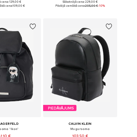
 cena: 129,00 €
Sākotnējā cena: 229,00 €
izmēri: One Size
Pieejamie izmēri: One Size
ākā cena:
109,00 €
Pēdējā zemākā cena:
205,00 €
-10%
not grozam
Pievienot grozam
PIEDĀVĀJUMS
LAGERFELD
CALVIN KLEIN
soma 'Ikon'
Mugursoma
61,10 €
103,50 €