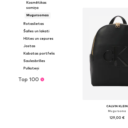
Pievienot gr
Kosmētikas
somiņa
Mugursomas
Rotaslietas
Šalles un lakati
Hūtes un cepures
Jostas
Kabatas portfelis
Saulesbrilles
Pulksteņi
Top 100
CALVIN KLEIN
Mugursoma
129,00 €
Pieejamie izmēri: On