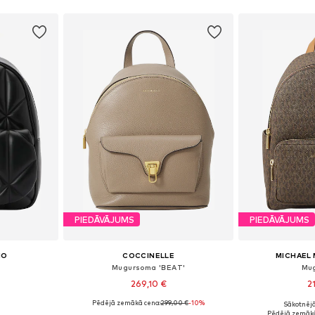
ozam
Pievienot grozam
Pievie
PIEDĀVĀJUMS
PIEDĀVĀJUMS
NO
COCCINELLE
MICHAEL 
Mugursoma 'BEAT'
Mu
269,10 €
2
Pēdējā zemākā cena:
299,00 €
-10%
Sākotnējā
e Size
Pieejamie izmēri: One Size
Pieejamie 
Pēdējā zemākā