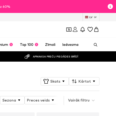
īdz 60%
LV
LV
mium
Top 100
Zīmoli
Iedvesma
APMAKSA PREČU PIEGĀDES BRĪDĪ
Skats
Kārtot
Sezona
Preces veids
Produkta īpašības
Vairāk filtru
Izmērs