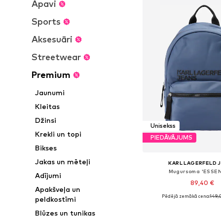
Apavi
Sports
Aksesuāri
Streetwear
Premium
Jaunumi
Kleitas
Džinsi
Unisekss
Krekli un topi
PIEDĀVĀJUMS
Bikses
Jakas un mēteļi
KARL LAGERFELD 
Mugursoma 'ESSEN
Adījumi
89,40 €
Apakšveļa un
Pēdējā zemākā cena:
149,
peldkostīmi
Pieejamie izmēri: On
Blūzes un tunikas
Pievienot gr