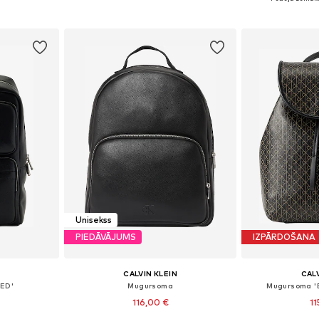
ozam
Pievienot grozam
Pievie
Unisekss
PIEDĀVĀJUMS
IZPĀRDOŠANA
CALVIN KLEIN
CALV
ED'
Mugursoma
Mugursoma 'E
116,00 €
11