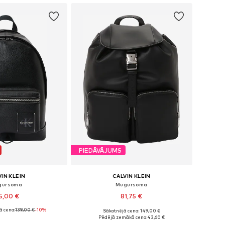
PIEDĀVĀJUMS
IN KLEIN
CALVIN KLEIN
gursoma
Mugursoma
5,00 €
81,75 €
 cena:
139,00 €
-10%
Sākotnējā cena: 149,00 €
izmēri: One Size
Pieejamie izmēri: One Size
Pēdējā zemākā cena:
43,60 €