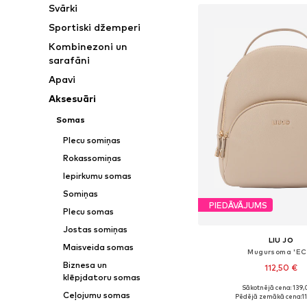
Svārki
Sportiski džemperi
Kombinezoni un
sarafāni
Apavi
Aksesuāri
Somas
Plecu somiņas
Rokassomiņas
Iepirkumu somas
Somiņas
PIEDĀVĀJUMS
Plecu somas
Jostas somiņas
LIU JO
Maisveida somas
Mugursoma 'EC
Biznesa un
112,50 €
klēpjdatoru somas
Sākotnējā cena: 139,
Pieejamie izmēri: On
Ceļojumu somas
Pēdējā zemākā cena:
1