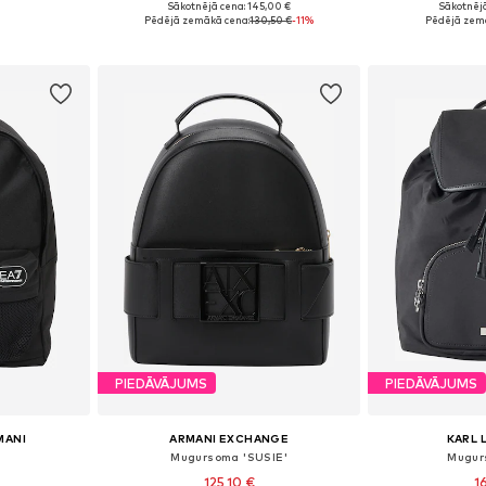
Sākotnējā cena: 145,00 €
Sākotnējā
e Size
Pieejamie izmēri: One Size
Pieejamie 
Pēdējā zemākā cena:
130,50 €
-11%
Pēdējā zem
ozam
Pievienot grozam
Pievie
PIEDĀVĀJUMS
PIEDĀVĀJUMS
MANI
ARMANI EXCHANGE
KARL 
Mugursoma 'SUSIE'
Mugur
125,10 €
1