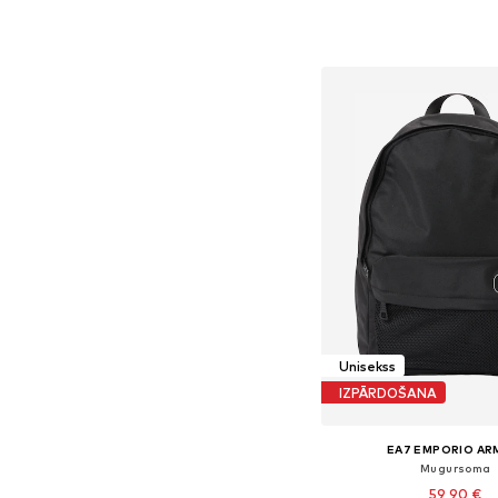
Pieejamie izmēri: On
Pievienot gr
Unisekss
IZPĀRDOŠANA
EA7 EMPORIO AR
Mugursoma
59,90 €