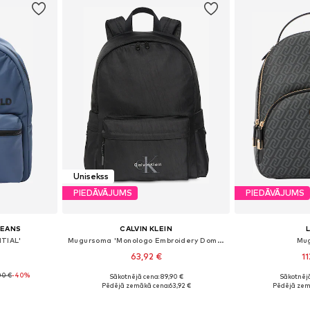
Unisekss
PIEDĀVĀJUMS
PIEDĀVĀJUMS
JEANS
CALVIN KLEIN
TIAL'
Mugursoma 'Monologo Embroidery Dome'
Mu
63,92 €
1
00 €
-40%
Sākotnējā cena: 89,90 €
Sākotnējā
e Size
Pieejamie izmēri: One Size
Pieejamie 
Pēdējā zemākā cena:
63,92 €
Pēdējā zem
ozam
Pievienot grozam
Pievie