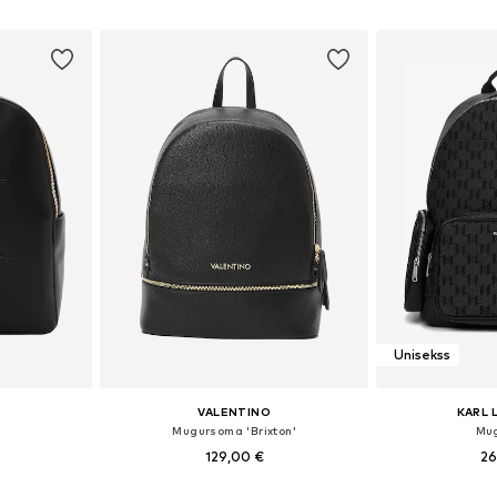
ozam
Pievienot grozam
Pievie
Unisekss
VALENTINO
KARL 
Mugursoma 'Brixton'
Mu
129,00 €
26
e Size
Pieejamie izmēri: One Size
Pieejamie 