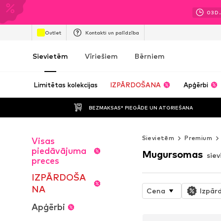
03
D.
Outlet
Kontakti un palīdzība
Sievietēm
Vīriešiem
Bērniem
Limitētas kolekcijas
IZPĀRDOŠANA
Apģērbi
BEZMAKSAS* PIEGĀDE UN ATGRIEŠANA
Sievietēm
Premium
Visas
piedāvājuma
Mugursomas
sie
preces
IZPĀRDOŠA
NA
Cena
Izpār
Apģērbi