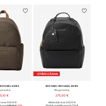
not grozam
Pievienot grozam
IZPĀRDOŠANA
MICHAEL KORS
MICHAEL MICHAEL KORS
gursoma
Mugursoma
15,10 €
275,00 €
 cena: 325,00 €
Sākotnējā cena: 325,00 €
izmēri: One Size
Pieejamie izmēri: One Size
 cena:
239,00 €
-10%
Pēdējā zemākā cena:
247,50 €