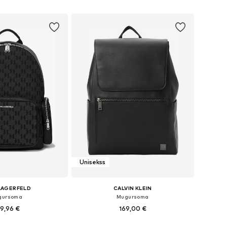
not grozam
Pievienot grozam
Unisekss
LAGERFELD
CALVIN KLEIN
gursoma
Mugursoma
9,96 €
169,00 €
izmēri: One Size
Pieejamie izmēri: One Size