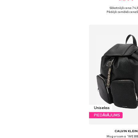
Sākotnējā cena: 74,
Pieejamie izmēri: On
Pēdējā zemākā cena:
5
Pievienot gr
Unisekss
PIEDĀVĀJUMS
CALVIN KLEIN
Mugursoma 'WEBB