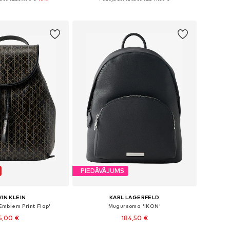
not grozam
Pievienot grozam
PIEDĀVĀJUMS
IN KLEIN
KARL LAGERFELD
mblem Print Flap'
Mugursoma 'IKON'
5,00 €
184,50 €