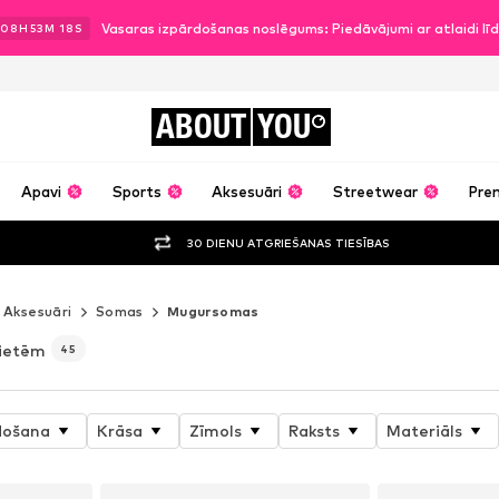
Vasaras izpārdošanas noslēgums: Piedāvājumi ar atlaidi l
08
H
53
M
15
S
ABOUT
YOU
Apavi
Sports
Aksesuāri
Streetwear
Pre
30 DIENU ATGRIEŠANAS TIESĪBAS
Aksesuāri
Somas
Mugursomas
vietēm
45
došana
Krāsa
Zīmols
Raksts
Materiāls