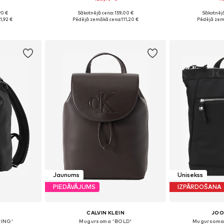
90 €
Sākotnējā cena: 159,00 €
Sākotnējā
e Size
Pieejamie izmēri: One Size
Pieejamie 
1,92 €
Pēdējā zemākā cena:
111,20 €
Pēdējā zem
ozam
Pievienot grozam
Pievie
Jaunums
Unisekss
PIEDĀVĀJUMS
IZPĀRDOŠANA
CALVIN KLEIN
JOO
ING'
Mugursoma 'BOLD'
Mugursoma 