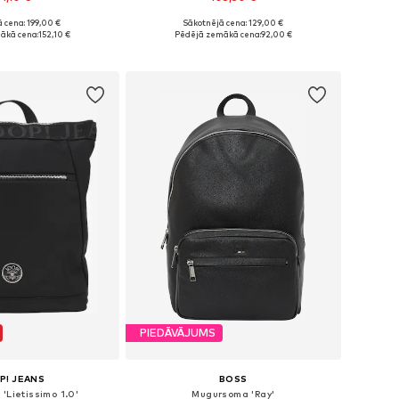
 cena: 199,00 €
Sākotnējā cena: 129,00 €
izmēri: One Size
Pieejamie izmēri: One Size
ākā cena:
152,10 €
Pēdējā zemākā cena:
92,00 €
not grozam
Pievienot grozam
PIEDĀVĀJUMS
P! JEANS
BOSS
'Lietissimo 1.0'
Mugursoma 'Ray'