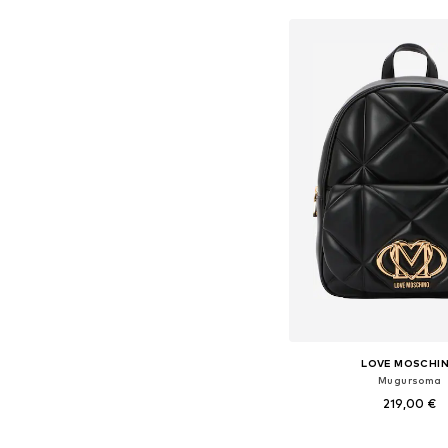
Pievienot gr
LOVE MOSCHI
Mugursoma
219,00 €
Pieejamie izmēri: On